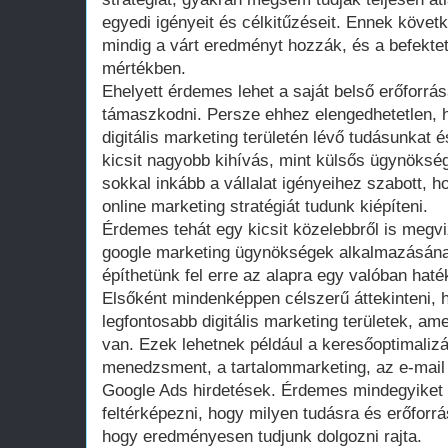
egyedi igényeit és célkitűzéseit. Ennek köv
mindig a várt eredményt hozzák, és a befektet
mértékben.
Ehelyett érdemes lehet a saját belső erőforrá
támaszkodni. Persze ehhez elengedhetetlen, 
digitális marketing területén lévő tudásunkat 
kicsit nagyobb kihívás, mint külsős ügynökség
sokkal inkább a vállalat igényeihez szabott, h
online marketing stratégiát tudunk kiépíteni.
Érdemes tehát egy kicsit közelebbről is megviz
google marketing ügynökségek alkalmazásána
építhetünk fel erre az alapra egy valóban haték
Elsőként mindenképpen célszerű áttekinteni,
legfontosabb digitális marketing területek, 
van. Ezek lehetnek például a keresőoptimaliz
menedzsment, a tartalommarketing, az e-mai
Google Ads hirdetések. Érdemes mindegyiket 
feltérképezni, hogy milyen tudásra és erőfor
hogy eredményesen tudjunk dolgozni rajta.