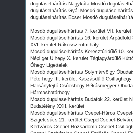
duguláselhárítás Nagykáta Mosdó duguláselh
duguláselhárítás Gyál Mosdó duguláselhárít
duguláselhárítás Ecser Mosdó duguláselhárítá
Mosdó duguláselhárítás 7. kerület VII. kerüle
Mosdó duguláselhárítás 16. kerület Árpádföld
XVI. kerület Rákosszentmihály
Mosdó duguláselhárítás Keresztúridűlő 10. ke
Népliget Újhegy X. kerület Téglagyárdűlő Kút
Óhegy Ligettelek
Mosdó duguláselhárítás Solymárvölgy Óbuda
Péterhegy III. kerület Kaszásdűlő Csillagheg
Harsánylejtő Csúcshegy Békásmegyer Óbuda 
Hármashatárhegy
Mosdó duguláselhárítás Budafok 22. kerület 
Budatétény XXII. kerület
Mosdó duguláselhárítás Csepel-Háros Csepel-
Szigetcsúcs 21. kerület CsepelCsepel-Belvár
Kertváros Csepel-Rózsadomb Csepel-Csillagte