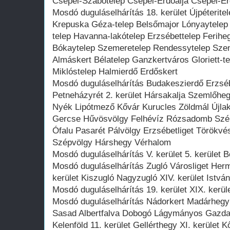
Csepel-Szabótelep Csepel-Erdőalja Csepel-Er
Mosdó duguláselhárítás 18. kerület Újpéteritel
Krepuska Géza-telep Belsőmajor Lónyaytelep 
telep Havanna-lakótelep Erzsébettelep Feriheg
Bókaytelep Szemeretelep Rendessytelep Szen
Almáskert Bélatelep Ganzkertváros Gloriett-te
Miklóstelep Halmierdő Erdőskert
Mosdó duguláselhárítás Budakeszierdő Erzsé
Petneházyrét 2. kerület Hársakalja Szemlőhe
Nyék Lipótmező Kővár Kurucles Zöldmál Újlak 
Gercse Hűvösvölgy Felhévíz Rózsadomb Szép
Ófalu Pasarét Pálvölgy Erzsébetliget Törökvé
Szépvölgy Hárshegy Vérhalom
Mosdó duguláselhárítás V. kerület 5. kerület 
Mosdó duguláselhárítás Zugló Városliget Her
kerület Kiszugló Nagyzugló XIV. kerület Istv
Mosdó duguláselhárítás 19. kerület XIX. kerül
Mosdó duguláselhárítás Nádorkert Madárhegy
Sasad Albertfalva Dobogó Lágymányos Gazda
Kelenföld 11. kerület Gellérthegy XI. kerület