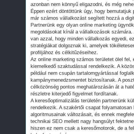
azonban nem könnyű eligazodni, és még neheze
Éppen ezért döntöttünk úgy, hogy bemutatjuk p
már számos vállalkozást segített hozzá a digit
Partnerünk egy olyan online marketing ügynöks
megoldásokat kínál a vállalkozások számára. 
van azzal, hogy minden vállalkozás egyedi, e
stratégiákat dolgoznak ki, amelyek tökéletese
profiljához és célkitűzéseihez.
Az online marketing számos területet ölel fel
kiemelkedő szaktudással rendelkezik. A közös
például nem csupán tartalomgyártással foglal
kampánymenedzsmentet biztosítanak. A poszto
célközönség pontos meghatározásán át a ha
részletre kiterjedő figyelmet fordítanak.
A keresőoptimalizálás területén partnerünk kü
rendelkezik. A szakértői csapat folyamatosan
algoritmusainak változásait, és ennek megfelelő
technikai SEO mellett nagy hangsúlyt fektetne
hiszen ez nem csak a keresőmotorok, de a fe