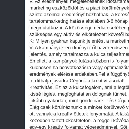
V: Az eredmények megjelenésének időtartama 
marketing eszközöktől és a piaci körülménye
szinte azonnal eredményt hozhatnak, a kereső
tartalommarketing hatása általában 3-6 hónap 
megmutatkozni. A közösségi média esetében p
szükséges egy aktív és elkötelezett követői b
K: Milyen gyakran kapunk jelentést a market
V: A kampányok eredményeiről havi rendszere
jelentés, amely tartalmazza a kulcs teljesít
Emellett a kampányok futása közben is folya
különösen ha beavatkozásra vagy optimalizál
eredmények elérése érdekében.Fel a függönyö
fordíthatja javadra Cégünk a kreativitásodat!
Kreativitás. Ez az a kulcsfogalom, ami a leg
kissé légies, megfoghatatlan dolognak tűnhet. 
inkább gyakorlati, mint gondolnánk - és Cégün
Elég csak körülnéznünk: a minket körülvevő 
ott vannak a kreatív ötletek lenyomatai. A laká
kezedben tartott okostelefon, a reggeli kávéd
egy-egy kreatív folyamat végeredményei. Sőt,