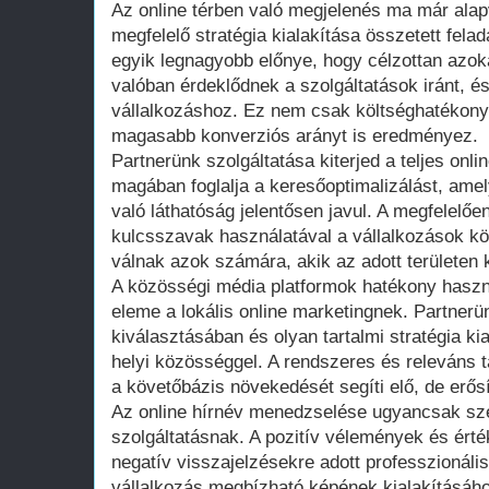
Az online térben való megjelenés ma már alap
megfelelő stratégia kialakítása összetett felad
egyik legnagyobb előnye, hogy célzottan azoka
valóban érdeklődnek a szolgáltatások iránt, és
vállalkozáshoz. Ez nem csak költséghatékony
magasabb konverziós arányt is eredményez.
Partnerünk szolgáltatása kiterjed a teljes onlin
magában foglalja a keresőoptimalizálást, ame
való láthatóság jelentősen javul. A megfelelően
kulcsszavak használatával a vállalkozások k
válnak azok számára, akik az adott területen 
A közösségi média platformok hatékony haszn
eleme a lokális online marketingnek. Partnerü
kiválasztásában és olyan tartalmi stratégia ki
helyi közösséggel. A rendszeres és releváns 
a követőbázis növekedését segíti elő, de erősít
Az online hírnév menedzselése ugyancsak sze
szolgáltatásnak. A pozitív vélemények és érté
negatív visszajelzésekre adott professzionáli
vállalkozás megbízható képének kialakításáho