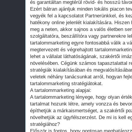
és garantáltan megtérül rövid- és hosszú távo
Ezért bátran ajánljuk minden lokális piacon 
vegyék fel a kapcsolatot Partnerünkkel, és k
hatékony online jelenlét kialakítására. Hiszen
meg a neten, akkor sajnos a valós életben se
szolgáltatóra, beszállítóra vagy partnerekre lel
tartalommarketing egyre fontosabbá válik a vá
megtervezett és végrehajtott tartalommarketin
lehet a vállalat láthatóságának, szakértői im
növelésében. Cégünk számos tapasztalattal r
stratégiák kialakításában és megvalósításáb
veletek néhány tanácsunkat arról, hogyan fejle
tartalommarketing stratégiátokat.
A tartalommarketing alapjai:
A tartalommarketing lényege, hogy olyan érté
tartalmat hozunk létre, amely vonzza és bevo
építhetjük a márkaismertséget, a szakértői po
növelhetjük az ügyfélszerzést. De mi is kell e
stratégiához?
Először is fontos, hogy pontosan meghatároz