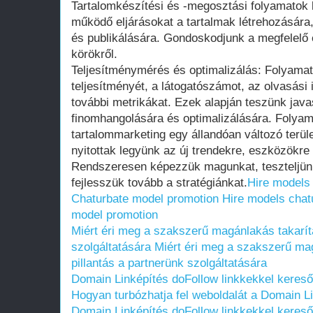
Tartalomkészítési és -megosztási folyamatok ki
működő eljárásokat a tartalmak létrehozására
és publikálására. Gondoskodjunk a megfelelő e
körökről.
Teljesítménymérés és optimalizálás: Folyamato
teljesítményét, a látogatószámot, az olvasási
további metrikákat. Ezek alapján teszünk javas
finomhangolására és optimalizálására. Folyama
tartalommarketing egy állandóan változó terüle
nyitottak legyünk az új trendekre, eszközökre 
Rendszeresen képezzük magunkat, teszteljün
fejlesszük tovább a stratégiánkat.
Hire models 
Chaturbate model promotion
Hire models chat
model promotion
Miért éri meg a szakszerű magánlakás takarítá
szolgáltatására
Miért éri meg a szakszerű ma
pillantás a partnerünk szolgáltatására
Domain Linképítés doFollow linkkekkel keresőop
Hogyan turbózhatja fel weboldalát a Domain L
Domain Linképítés doFollow linkkekkel keresőop