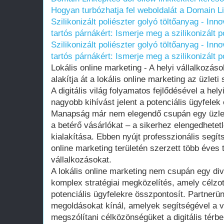
Hogyan turbózhatja fel weboldalát a Domain L
Szilikonizált poliészter golyó töltőanyag - I
tartós párnákért: Ismerje meg a szilikonizált p
Szilikonizált poliészter golyó töltőanyag - I
tartós párnákért: Ismerje meg a szilikonizált p
Lokális online marketing - A helyi vállalkozás
alakítja át a lokális online marketing az üzleti 
A digitális világ folyamatos fejlődésével a he
nagyobb kihívást jelent a potenciális ügyfelek
Manapság már nem elegendő csupán egy üzleth
a betérő vásárlókat – a sikerhez elengedhetetle
kialakítása. Ebben nyújt professzionális segíts
online marketing területén szerzett több éves 
vállalkozásokat.
A lokális online marketing nem csupán egy di
komplex stratégiai megközelítés, amely célzo
potenciális ügyfelekre összpontosít. Partnerü
megoldásokat kínál, amelyek segítségével a v
megszólítani célközönségüket a digitális térbe