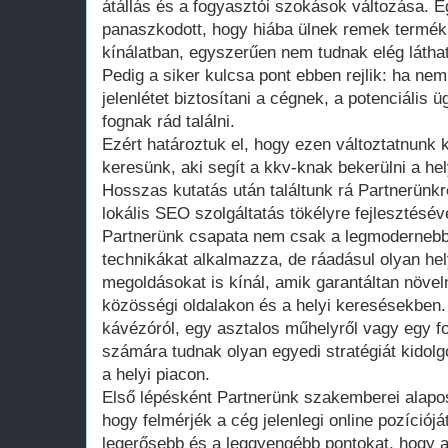
átállás és a fogyasztói szokások változása. E
panaszkodott, hogy hiába ülnek remek termékk
kínálatban, egyszerűen nem tudnak elég láthat
Pedig a siker kulcsa pont ebben rejlik: ha nem
jelenlétet biztosítani a cégnek, a potenciális
fognak rád találni.
Ezért határoztuk el, hogy ezen változtatnunk 
keresünk, aki segít a kkv-knak bekerülni a hely
Hosszas kutatás után találtunk rá Partnerünkre
lokális SEO szolgáltatás tökélyre fejlesztésév
Partnerünk csapata nem csak a legmodernebb 
technikákat alkalmazza, de ráadásul olyan hely
megoldásokat is kínál, amik garantáltan növeln
közösségi oldalakon és a helyi keresésekben
kávézóról, egy asztalos műhelyről vagy egy fo
számára tudnak olyan egyedi stratégiát kidol
a helyi piacon.
Első lépésként Partnerünk szakemberei alapo
hogy felmérjék a cég jelenlegi online pozíciój
legerősebb és a leggyengébb pontokat, hogy a