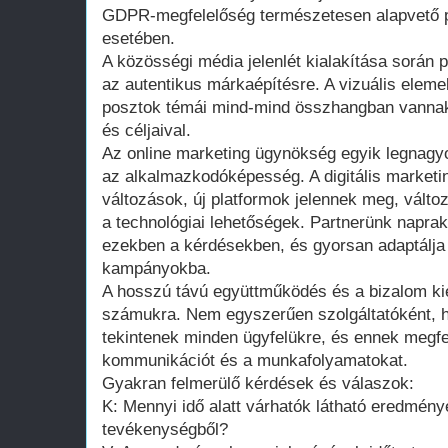
GDPR-megfelelőség természetesen alapvető p
esetében.
A közösségi média jelenlét kialakítása során 
az autentikus márkaépítésre. A vizuális elem
posztok témái mind-mind összhangban vannak 
és céljaival.
Az online marketing ügynökség egyik legnag
az alkalmazkodóképesség. A digitális marketi
változások, új platformok jelennek meg, válto
a technológiai lehetőségek. Partnerünk napra
ezekben a kérdésekben, és gyorsan adaptálja 
kampányokba.
A hosszú távú együttműködés és a bizalom kié
számukra. Nem egyszerűen szolgáltatóként, h
tekintenek minden ügyfelükre, és ennek megfel
kommunikációt és a munkafolyamatokat.
Gyakran felmerülő kérdések és válaszok:
K: Mennyi idő alatt várhatók látható eredmény
tevékenységből?