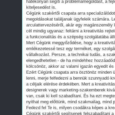
hatékonyan segíti a problémamegoldást, a fej
kiteljesedést is.
Cégünk szakértői csapata arra specializálódot
megoldásokat találjanak ügyfeleik számára. L
arculattervezéséről, akár egy magánszemély la
cél mindig ugyanaz: feltárni a kreativitás rejt
a funkcionalitás és a szépség szolgálatába állí
Mert Cégünk meggyőződése, hogy a kreativitá
emlékezetessé tesz egy terméket, egy szolgá
vállalkozást. Persze, a technikai tudás, a sza
elengedhetetlen - de ha mindehhez hozzáadódik
kölcsönöz, akkor az valami igazán egyedit és 
Ezért Cégünk csapata arra ösztönöz minden üg
lenni, merje felfedezni a bennük szunnyadó kr
a céljaik elérése érdekében. Mert a kreativi
designerek vagy marketing-szakemberek kivál
van, csak ki kell szabadítani. És ha ezt megt
nyithat meg előttünk, mind szakmailag, mind 
Fedezd fel Te is, milyen csodákra képes a kre
Cégünk szakértői segítsenek felszabadítani a b