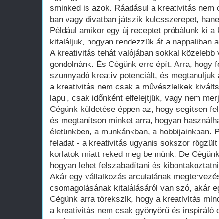
sminked is azok. Ráadásul a kreativitás nem
ban vagy divatban játszik kulcsszerepet, han
Például amikor egy új receptet próbálunk ki 
kitaláljuk, hogyan rendezzük át a nappaliban a
A kreativitás tehát valójában sokkal közelebb
gondolnánk. És Cégünk erre épít. Arra, hogy 
szunnyadó kreatív potenciált, és megtanuljuk a
a kreativitás nem csak a művészlelkek kivált
lapul, csak időnként elfelejtjük, vagy nem mer
Cégünk küldetése éppen az, hogy segítsen fels
és megtanítson minket arra, hogyan használha
életünkben, a munkánkban, a hobbijainkban. 
feladat - a kreativitás ugyanis sokszor rögzül
korlátok miatt reked meg bennünk. De Cégünk 
hogyan lehet felszabadítani és kibontakoztatn
Akár egy vállalkozás arculatának megtervezés
csomagolásának kitalálásáról van szó, akár egy
Cégünk arra törekszik, hogy a kreativitás mind
a kreativitás nem csak gyönyörű és inspiráló 