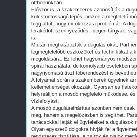
otthonunkban.
Először is, a szakemberek azonosítják a dugu
kulcsfontosságú lépés, hiszen a megfelelő m
függ attól, hogy mi okozza a problémát. A dugu
lerakódott szennyeződés, idegen tárgyak, vag
is.
Miután meghatározták a dugulás okát, Partne
legmegfelelőbb eszközöket és technikákat al
megoldására. Ez lehet hagyományos módszer, 
spirál használata, de komolyabb esetekben sp
nagynyomású tisztítóberendezést is bevethet
A folyamat során a szakemberek ügyelnek arr
kellemetlenséget okozzák. Gyorsan és haték
helyreálljon a mosdó megfelelő működése, és 
vízlefolyást.
A mosdó duguláselhárítás azonban nem csak a 
meg, hanem a megelőzésben is segíthet. Par
tanácsokkal látják el ügyfeleiket a dugulások
Olyan egyszerű dolgokra hívják fel a figyelmet,
rendszeres tisztítása, a zsírok és olajok megf