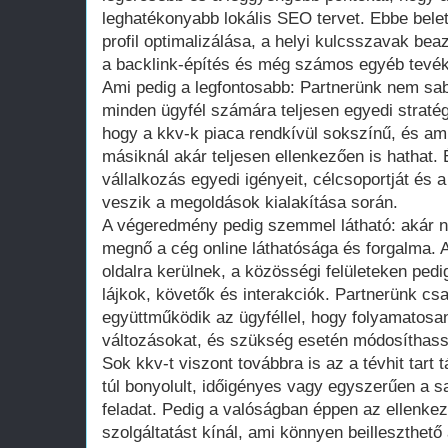
leghatékonyabb lokális SEO tervet. Ebbe bel
profil optimalizálása, a helyi kulcsszavak bea
a backlink-építés és még számos egyéb tevé
Ami pedig a legfontosabb: Partnerünk nem sa
minden ügyfél számára teljesen egyedi stratégi
hogy a kkv-k piaca rendkívül sokszínű, és ami
másiknál akár teljesen ellenkezően is hathat.
vállalkozás egyedi igényeit, célcsoportját és 
veszik a megoldások kialakítása során.
A végeredmény pedig szemmel látható: akár n
megnő a cég online láthatósága és forgalma. A
oldalra kerülnek, a közösségi felületeken ped
lájkok, követők és interakciók. Partnerünk cs
együttműködik az ügyféllel, hogy folyamatosa
változásokat, és szükség esetén módosíthass
Sok kkv-t viszont továbbra is az a tévhit tart 
túl bonyolult, időigényes vagy egyszerűen a s
feladat. Pedig a valóságban éppen az ellenkez
szolgáltatást kínál, ami könnyen beilleszthető 