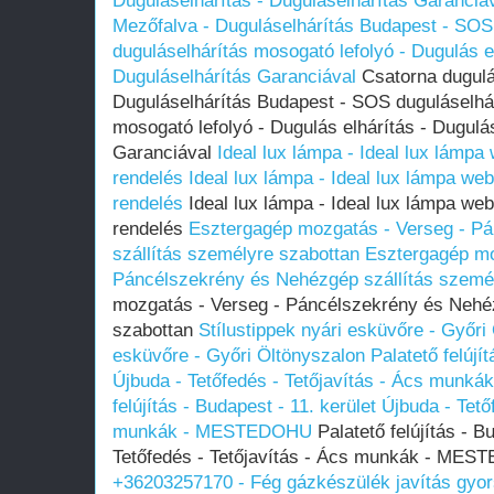
Duguláselhárítás - Duguláselhárítás Garanciá
Mezőfalva - Duguláselhárítás Budapest - SOS 
duguláselhárítás mosogató lefolyó - Dugulás el
Duguláselhárítás Garanciával
Csatorna dugulá
Duguláselhárítás Budapest - SOS duguláselhár
mosogató lefolyó - Dugulás elhárítás - Dugulá
Garanciával
Ideal lux lámpa - Ideal lux lámpa
rendelés
Ideal lux lámpa - Ideal lux lámpa we
rendelés
Ideal lux lámpa - Ideal lux lámpa web
rendelés
Esztergagép mozgatás - Verseg - P
szállítás személyre szabottan
Esztergagép mo
Páncélszekrény és Nehézgép szállítás szemé
mozgatás - Verseg - Páncélszekrény és Nehéz
szabottan
Stílustippek nyári esküvőre - Győri
esküvőre - Győri Öltönyszalon
Palatető felújí
Újbuda - Tetőfedés - Tetőjavítás - Ács mun
felújítás - Budapest - 11. kerület Újbuda - Tető
munkák - MESTEDOHU
Palatető felújítás - B
Tetőfedés - Tetőjavítás - Ács munkák - ME
+36203257170 - Fég gázkészülék javítás gyo