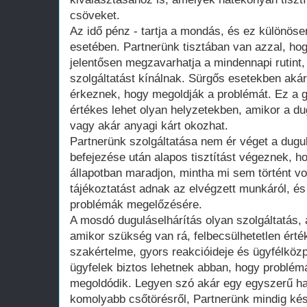
csöveket.
Az idő pénz - tartja a mondás, és ez különöse
esetében. Partnerünk tisztában van azzal, ho
jelentősen megzavarhatja a mindennapi rutint,
szolgáltatást kínálnak. Sürgős esetekben akár
érkeznek, hogy megoldják a problémát. Ez a 
értékes lehet olyan helyzetekben, amikor a d
vagy akár anyagi kárt okozhat.
Partnerünk szolgáltatása nem ér véget a dugu
befejezése után alapos tisztítást végeznek, h
állapotban maradjon, mintha mi sem történt vo
tájékoztatást adnak az elvégzett munkáról, és
problémák megelőzésére.
A mosdó duguláselhárítás olyan szolgáltatás,
amikor szükség van rá, felbecsülhetetlen érté
szakértelme, gyors reakcióideje és ügyfélköz
ügyfelek biztos lehetnek abban, hogy problé
megoldódik. Legyen szó akár egy egyszerű ha
komolyabb csőtörésről, Partnerünk mindig kés