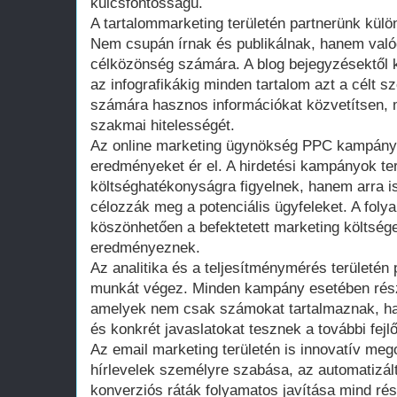
kulcsfontosságú.
A tartalommarketing területén partnerünk kül
Nem csupán írnak és publikálnak, hanem valód
célközönség számára. A blog bejegyzésektől 
az infografikákig minden tartalom azt a célt s
számára hasznos információkat közvetítsen, 
szakmai hitelességét.
Az online marketing ügynökség PPC kampányo
eredményeket ér el. A hirdetési kampányok t
költséghatékonyságra figyelnek, hanem arra i
célozzák meg a potenciális ügyfeleket. A foly
köszönhetően a befektetett marketing költség
eredményeznek.
Az analitika és a teljesítménymérés területén
munkát végez. Minden kampány esetében részl
amelyek nem csak számokat tartalmaznak, han
és konkrét javaslatokat tesznek a további fejl
Az email marketing területén is innovatív me
hírlevelek személyre szabása, az automatizál
konverziós ráták folyamatos javítása mind rész