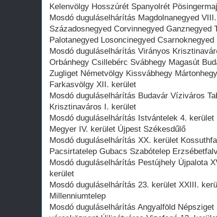
Kelenvölgy Hosszúrét Spanyolrét Pösingerma
Mosdó duguláselhárítás Magdolnanegyed VIII.
Századosnegyed Corvinnegyed Ganznegyed Tisz
Palotanegyed Losoncinegyed Csarnoknegyed
Mosdó duguláselhárítás Virányos Krisztinav
Orbánhegy Csillebérc Svábhegy Magasút Buda
Zugliget Németvölgy Kissvábhegy Mártonhegy
Farkasvölgy XII. kerület
Mosdó duguláselhárítás Budavár Víziváros Tab
Krisztinaváros I. kerület
Mosdó duguláselhárítás Istvántelek 4. kerül
Megyer IV. kerület Újpest Székesdűlő
Mosdó duguláselhárítás XX. kerület Kossuthf
Pacsirtatelep Gubacs Szabótelep Erzsébetfalv
Mosdó duguláselhárítás Pestújhely Újpalota X
kerület
Mosdó duguláselhárítás 23. kerület XXIII. ker
Millenniumtelep
Mosdó duguláselhárítás Angyalföld Népsziget 