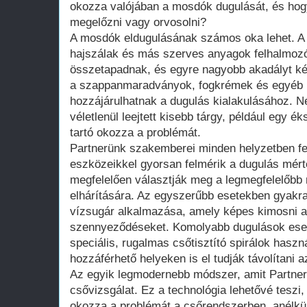
okozza valójában a mosdók dugulását, és hog
megelőzni vagy orvosolni?
A mosdók eldugulásának számos oka lehet. A 
hajszálak és más szerves anyagok felhalmozó
összetapadnak, és egyre nagyobb akadályt kép
a szappanmaradványok, fogkrémek és egyéb k
hozzájárulhatnak a dugulás kialakulásához. 
véletlenül leejtett kisebb tárgy, például egy 
tartó okozza a problémát.
Partnerünk szakemberei minden helyzetben fe
eszközeikkel gyorsan felmérik a dugulás mérté
megfelelően választják meg a legmegfelelőbb
elhárítására. Az egyszerűbb esetekben gyak
vízsugár alkalmazása, amely képes kimosni a 
szennyeződéseket. Komolyabb dugulások eset
speciális, rugalmas csőtisztító spirálok hasz
hozzáférhető helyeken is el tudják távolítani 
Az egyik legmodernebb módszer, amit Partne
csővizsgálat. Ez a technológia lehetővé teszi
okozza a problémát a csőrendszerben, anélkül