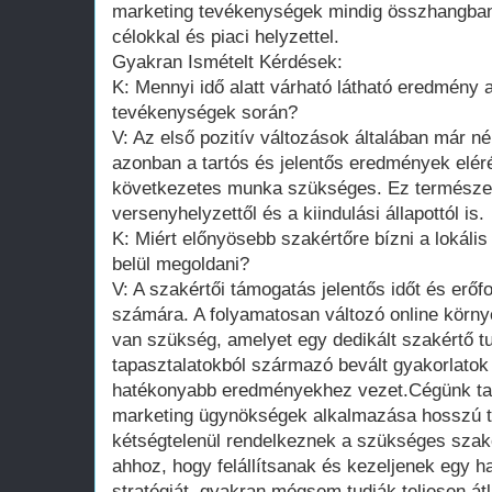
marketing tevékenységek mindig összhangban 
célokkal és piaci helyzettel.
Gyakran Ismételt Kérdések:
K: Mennyi idő alatt várható látható eredmény a
tevékenységek során?
V: Az első pozitív változások általában már né
azonban a tartós és jelentős eredmények elé
következetes munka szükséges. Ez természete
versenyhelyzettől és a kiindulási állapottól is.
K: Miért előnyösebb szakértőre bízni a lokális
belül megoldani?
V: A szakértői támogatás jelentős időt és erőf
számára. A folyamatosan változó online körn
van szükség, amelyet egy dedikált szakértő tud
tapasztalatokból származó bevált gyakorlato
hatékonyabb eredményekhez vezet.Cégünk tap
marketing ügynökségek alkalmazása hosszú tá
kétségtelenül rendelkeznek a szükséges sza
ahhoz, hogy felállítsanak és kezeljenek egy h
stratégiát, gyakran mégsem tudják teljesen átl