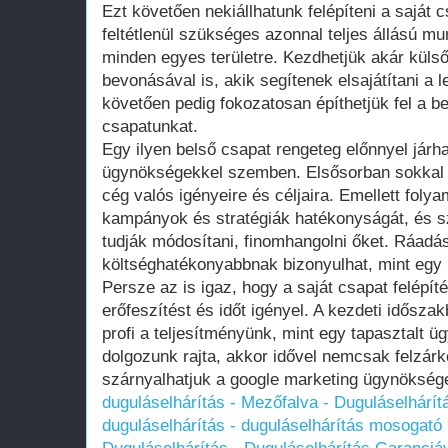
Ezt követően nekiállhatunk felépíteni a sajá
feltétlenül szükséges azonnal teljes állású 
minden egyes területre. Kezdhetjük akár külső
bevonásával is, akik segítenek elsajátítani a 
követően pedig fokozatosan építhetjük fel a be
csapatunkat.
Egy ilyen belső csapat rengeteg előnnyel járh
ügynökségekkel szemben. Elsősorban sokkal j
cég valós igényeire és céljaira. Emellett fol
kampányok és stratégiák hatékonyságát, és 
tudják módosítani, finomhangolni őket. Ráadá
költséghatékonyabbnak bizonyulhat, mint egy
Persze az is igaz, hogy a saját csapat felépít
erőfeszítést és időt igényel. A kezdeti idősza
profi a teljesítményünk, mint egy tapasztalt ü
dolgozunk rajta, akkor idővel nemcsak felzárkó
szárnyalhatjuk a google marketing ügynöksége
duguláselhárítás - Mezőfalva - Duguláselhárí
duguláselhárítás - duguláselhárítás mosogató l