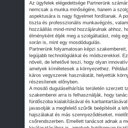
Az ügyfelek elégedettsége Partnerünk számár
nemcsak a munka minőségére, hanem a szolg
aspektusára is nagy figyelmet fordítanak. A p
tiszta és professzionális munkavégzés, valam
hozzáállás mind-mind hozzájárulnak ahhoz, ho
élményként éljék meg a szolgáltatást, még egy
során is, mint egy mosdódugulás.
Partnerünk folyamatosan képzi szakembereit, 
legújabb technológiákkal és módszerekkel. E
növeli, de lehetővé teszi, hogy olyan innovat
amelyek kíméletesek a környezethez. Például,
káros vegyszerek használatát, helyettük körny
részesítenek előnyben.
A mosdó duguláselhárítás területén szerzett t
szakemberei arra is felhasználják, hogy taná
fürdőszoba kialakításával és karbantartásával
javasolják a megfelelő szűrők beépítését a lef
hajszálakat és más szennyeződéseket, mielőt
csőrendszerben. Emellett tanácsot adnak a me
kiválasztásához is, amelyek hatékonyan tisztí