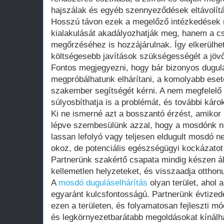
hajszálak és egyéb szennyeződések eltávolít
Hosszú távon ezek a megelőző intézkedések
kialakulását akadályozhatják meg, hanem a c
megőrzéséhez is hozzájárulnak. Így elkerülhe
költségesebb javítások szükségességét a jöv
Fontos megjegyezni, hogy bár bizonyos dugulá
megpróbálhatunk elhárítani, a komolyabb es
szakember segítségét kérni. A nem megfelel
súlyosbíthatja is a problémát, és további káro
Ki ne ismerné azt a bosszantó érzést, amikor
lépve szembesülünk azzal, hogy a mosdónk 
lassan lefolyó vagy teljesen eldugult mosdó
okoz, de potenciális egészségügyi kockázatot 
Partnerünk szakértő csapata mindig készen ál
kellemetlen helyzeteket, és visszaadja otthon
A
mosdó duguláselhárítás
olyan terület, ahol 
egyaránt kulcsfontosságú. Partnerünk évtizede
ezen a területen, és folyamatosan fejleszti m
és legkörnyezetbarátabb megoldásokat kínálha