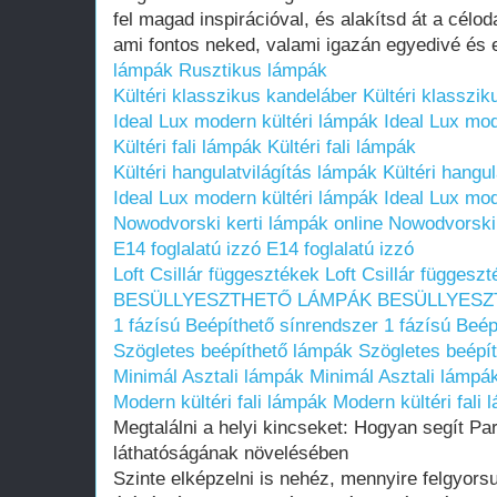
fel magad inspirációval, és alakítsd át a célod
ami fontos neked, valami igazán egyedivé és
lámpák
Rusztikus lámpák
Kültéri klasszikus kandeláber
Kültéri klasszi
Ideal Lux modern kültéri lámpák
Ideal Lux mod
Kültéri fali lámpák
Kültéri fali lámpák
Kültéri hangulatvilágítás lámpák
Kültéri hangu
Ideal Lux modern kültéri lámpák
Ideal Lux mod
Nowodvorski kerti lámpák online
Nowodvorski 
E14 foglalatú izzó
E14 foglalatú izzó
Loft Csillár függesztékek
Loft Csillár függesz
BESÜLLYESZTHETŐ LÁMPÁK
BESÜLLYESZ
1 fázísú Beépíthető sínrendszer
1 fázísú Beép
Szögletes beépíthető lámpák
Szögletes beépí
Minimál Asztali lámpák
Minimál Asztali lámpá
Modern kültéri fali lámpák
Modern kültéri fali
Megtalálni a helyi kincseket: Hogyan segít Pa
láthatóságának növelésében
Szinte elképzelni is nehéz, mennyire felgyorsul