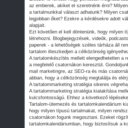
az emberek, akiket el szeretnénk érni? Milye
a tartalmunkkal választ adhatunk? Milyen csat
legjobban őket? Ezekre a kérdésekre adott vá
alapjait.
Ezt követően el kell döntenünk, hogy milyen t
létrehozni. Blogbejegyzések, videók, podcast
paperek - a lehetőségek széles tárháza áll re
tartalom illeszkedjen a célközönség igényeih
A tartalomkészítés mellett elengedhetetlen a
a megfelelő csatornákon keresztül. Gondoljun
mail marketingre, az SEO-ra és más csatorná
abban, hogy a célközönség megtalálja és elérj
A tartalommarketing stratégia sikeres végreha
A tartalommarketing stratégia kialakítása mell
kulcsfontosságú. Ehhez a következő lépéseke
Tartalom-ütemezés és tartalomkalendárium ki
hogy milyen típusú tartalmakat, milyen rends
csatornákon fogunk megosztani. Ezeket rögzí
tartalomkalendáriumban, hogy biztosítsuk a k