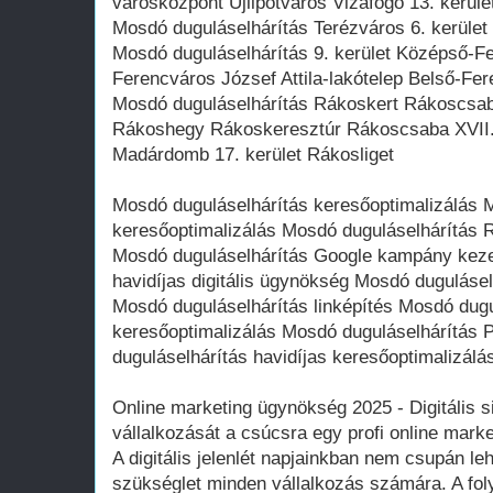
városközpont Újlipótváros Vizafogó 13. kerüle
Mosdó duguláselhárítás Terézváros 6. kerület 
Mosdó duguláselhárítás 9. kerület Középső-Fe
Ferencváros József Attila-lakótelep Belső-Fe
Mosdó duguláselhárítás Rákoskert Rákoscsab
Rákoshegy Rákoskeresztúr Rákoscsaba XVII. 
Madárdomb 17. kerület Rákosliget
Mosdó duguláselhárítás keresőoptimalizálás 
keresőoptimalizálás Mosdó duguláselhárítás 
Mosdó duguláselhárítás Google kampány keze
havidíjas digitális ügynökség Mosdó duguláselh
Mosdó duguláselhárítás linképítés Mosdó dug
keresőoptimalizálás Mosdó duguláselhárítá
duguláselhárítás havidíjas keresőoptimalizálá
Online marketing ügynökség 2025 - Digitális si
vállalkozását a csúcsra egy profi online mark
A digitális jelenlét napjainkban nem csupán l
szükséglet minden vállalkozás számára. A fol