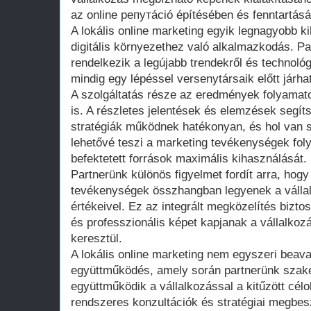
az online репутáció építésében és fenntartás
A lokális online marketing egyik legnagyobb k
digitális környezethez való alkalmazkodás. P
rendelkezik a legújabb trendekről és technológ
mindig egy lépéssel versenytársaik előtt járha
A szolgáltatás része az eredmények folyama
is. A részletes jelentések és elemzések segít
stratégiák működnek hatékonyan, és hol van 
lehetővé teszi a marketing tevékenységek fol
befektetett források maximális kihasználását.
Partnerünk különös figyelmet fordít arra, hogy
tevékenységek összhangban legyenek a vállal
értékeivel. Ez az integrált megközelítés bizto
és professzionális képet kapjanak a vállalkoz
keresztül.
A lokális online marketing nem egyszeri bea
együttműködés, amely során partnerünk szaké
együttműködik a vállalkozással a kitűzött cél
rendszeres konzultációk és stratégiai megbesz