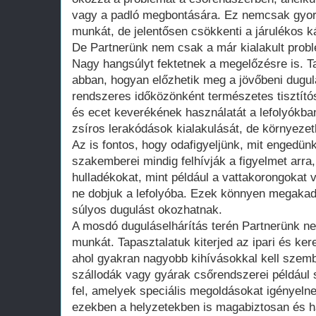
vagy a padló megbontására. Ez nemcsak gyor
munkát, de jelentősen csökkenti a járulékos ká
De Partnerünk nem csak a már kialakult prob
Nagy hangsúlyt fektetnek a megelőzésre is. T
abban, hogyan előzhetik meg a jövőbeni dugul
rendszeres időközönként természetes tisztító
és ecet keverékének használatát a lefolyókb
zsíros lerakódások kialakulását, de környezetb
Az is fontos, hogy odafigyeljünk, mit engedü
szakemberei mindig felhívják a figyelmet arra,
hulladékokat, mint például a vattakorongokat v
ne dobjuk a lefolyóba. Ezek könnyen megakad
súlyos dugulást okozhatnak.
A mosdó duguláselhárítás terén Partnerünk ne
munkát. Tapasztalatuk kiterjed az ipari és ker
ahol gyakran nagyobb kihívásokkal kell szem
szállodák vagy gyárak csőrendszerei például 
fel, amelyek speciális megoldásokat igényeln
ezekben a helyzetekben is magabiztosan és 