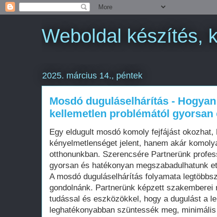
Weboldal készítés, 
2025. március 14., péntek
Mosdó duguláselhárítás - Hogyan
kellemetlen problémától gyorsan
Egy eldugult mosdó komoly fejfájást okozhat
kényelmetlenséget jelent, hanem akár komoly
otthonunkban. Szerencsére Partnerünk profess
gyorsan és hatékonyan megszabadulhatunk ett
A mosdó duguláselhárítás folyamata legtöbbs
gondolnánk. Partnerünk képzett szakemberei
tudással és eszközökkel, hogy a dugulást a l
leghatékonyabban szüntessék meg, minimális 