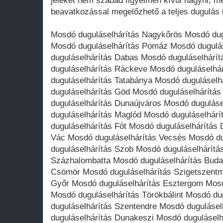
jeleket nem szabad figyelmen kívül hagyni, me
beavatkozással megelőzhető a teljes dugulás 
Mosdó duguláselhárítás Nagykőrös Mosdó dug
Mosdó duguláselhárítás Pomáz Mosdó dugulá
duguláselhárítás Dabas Mosdó duguláselhárí
duguláselhárítás Ráckeve Mosdó duguláselhár
duguláselhárítás Tatabánya Mosdó dugulásel
duguláselhárítás Göd Mosdó duguláselhárítá
duguláselhárítás Dunaújváros Mosdó dugulás
duguláselhárítás Maglód Mosdó duguláselhár
duguláselhárítás Fót Mosdó duguláselhárítás 
Vác Mosdó duguláselhárítás Vecsés Mosdó du
duguláselhárítás Szob Mosdó duguláselhárítá
Százhalombatta Mosdó duguláselhárítás Buda
Csömör Mosdó duguláselhárítás Szigetszentm
Győr Mosdó duguláselhárítás Esztergom Mosd
Mosdó duguláselhárítás Törökbálint Mosdó du
duguláselhárítás Szentendre Mosdó duguláse
duguláselhárítás Dunakeszi Mosdó dugulásel