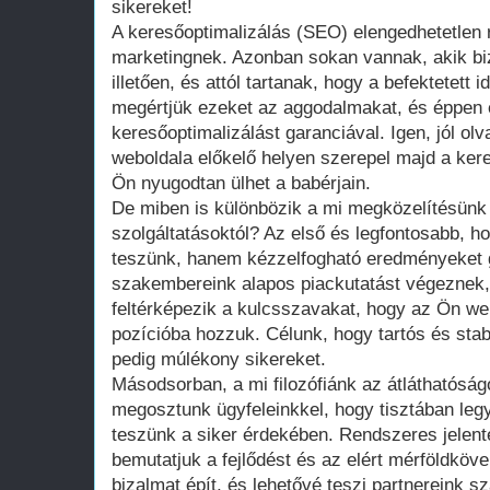
sikereket!
A keresőoptimalizálás (SEO) elengedhetetlen r
marketingnek. Azonban sokan vannak, akik b
illetően, és attól tartanak, hogy a befektetett
megértjük ezeket az aggodalmakat, és éppen e
keresőoptimalizálást garanciával. Igen, jól ol
weboldala előkelő helyen szerepel majd a ker
Ön nyugodtan ülhet a babérjain.
De miben is különbözik a mi megközelítésü
szolgáltatásoktól? Az első és legfontosabb, h
teszünk, hanem kézzelfogható eredményeket g
szakembereink alapos piackutatást végeznek,
feltérképezik a kulcsszavakat, hogy az Ön web
pozícióba hozzuk. Célunk, hogy tartós és sta
pedig múlékony sikereket.
Másodsorban, a mi filozófiánk az átláthatóság
megosztunk ügyfeleinkkel, hogy tisztában leg
teszünk a siker érdekében. Rendszeres jelen
bemutatjuk a fejlődést és az elért mérföldköv
bizalmat épít, és lehetővé teszi partnereink 