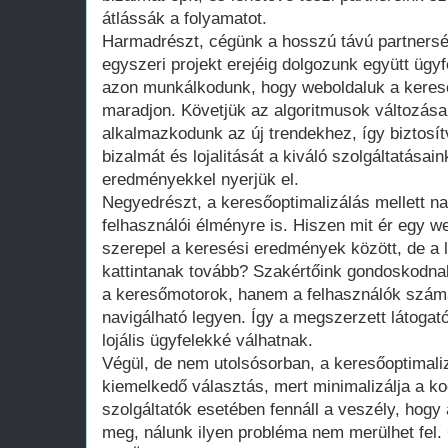
átlássák a folyamatot.
Harmadrészt, cégünk a hosszú távú partners
egyszeri projekt erejéig dolgozunk együtt ügy
azon munkálkodunk, hogy weboldaluk a keres
maradjon. Követjük az algoritmusok változásai
alkalmazkodunk az új trendekhez, így biztosítv
bizalmát és lojalitását a kiváló szolgáltatásai
eredményekkel nyerjük el.
Negyedrészt, a keresőoptimalizálás mellett na
felhasználói élményre is. Hiszen mit ér egy we
szerepel a keresési eredmények között, de a 
kattintanak tovább? Szakértőink gondoskodnak
a keresőmotorok, hanem a felhasználók szám
navigálható legyen. Így a megszerzett látogat
lojális ügyfelekké válhatnak.
Végül, de nem utolsósorban, a keresőoptimaliz
kiemelkedő választás, mert minimalizálja a 
szolgáltatók esetében fennáll a veszély, hogy 
meg, nálunk ilyen probléma nem merülhet fel.