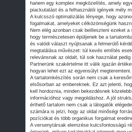
hanem egy komplex megközelítés, amely egyesí
piackutatást és a felhasználói igények mély m
A kulcsszó optimalizálás lényege, hogy azono
fogalmakat, amelyeket célközönségünk haszná
Nem elég azonban csak beilleszteni ezeket a 
hogy természetesen épüljenek be a tartalomba
és valódi választ nyújtsanak a felmerülő kérd
megtalálása művészet: túl kevés említés eset
relevánsnak az oldalt, túl sok használat pedig
Partnerünk szakértelme itt válik igazán érték
hogyan lehet ezt az egyensúlyt megteremteni.
A tartalomkészítés során nem csak a kereső
elsősorban az embereknek. Ez azt jelenti, ho
kell hordoznia, minden bekezdésnek közelebb k
információhoz vagy megoldáshoz. A jól struktu
érthető tartalom nem csak a látogatók eléged
számára is jelzi, hogy az oldal minőségi forrá
pozíciókat és több organikus forgalmat eredm
A versenytársak elemzése kulcsfontosságú ré
értenünk, milyen tartalmakkal jelennek meg v