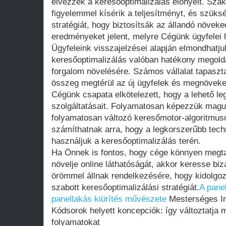
élvezzék a keresőoptimalizálás előnyeit. Sza
figyelemmel kísérik a teljesítményt, és szüks
stratégiát, hogy biztosítsák az állandó növeke
eredményeket jelent, melyre Cégünk ügyfelei 
Ügyfeleink visszajelzései alapján elmondhatju
keresőoptimalizálás valóban hatékony megoldá
forgalom növelésére. Számos vállalat tapaszta
összeg megtérül az új ügyfelek és megnöveke
Cégünk csapata elkötelezett, hogy a lehető l
szolgáltatásait. Folyamatosan képezzük magun
folyamatosan változó keresőmotor-algoritmuso
számíthatnak arra, hogy a legkorszerűbb tec
használjuk a keresőoptimalizálás terén.
Ha Önnek is fontos, hogy cége könnyen megtal
növelje online láthatóságát, akkor keresse b
örömmel állnak rendelkezésére, hogy kidolgo
szabott keresőoptimalizálási stratégiát.
A pane
panellakás kiürítés művészete
Mesterséges Int
Kódsorok helyett koncepciók: így változtatja 
folyamatokat