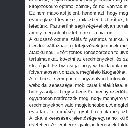
kifejezésekre optimalizálnak, és hol vannak 
Ez nem másolást jelent, hanem azt, hogy megt
és megközelítésünket, miközben biztosítjuk, 
lefedünk. Partnerünk segítségével olyan tartalm
amely megkülönböztet minket a piacon.
A kulcsszó optimalizálás folyamatos munka, n
trendek változnak, új kifejezések jelennek me
átalakulnak. Ezért fontos rendszeresen felülviz
tartalmainkat, követni az eredményeket, és s
stratégiát. Ez biztosítja, hogy weboldalunk mi
folyamatosan vonzza a megfelelő látogatókat.
A technikai szempontok ugyanolyan fontosak, 
weboldal sebessége, mobilbarát kialakítása, a
befolyásolják, hogy a keresők mennyire értéke
együttesen határozzák meg, hogy mennyire v
eredményekben való megjelenésben. A megfelel
és a tartalmi minőség együtt teremtik meg azt
A lokális keresések jelentősége egyre nő, kül
esetében. Az emberek gyakran keresnek földra