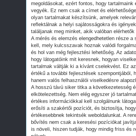
megoldásokat, ezért fontos, hogy tartalmaink 
vegyék. Ez nem csak a címet és elérhetőséget 
olyan tartalmakat készítsünk, amelyek relev
reflektálnak a helyi sajátosságokra és igények
találjanak meg minket, akik valóban elérhető
A mérés és elemzés elengedhetetlen része a 
kell, mely kulcsszavak hoznak valódi forgalmat
és hol van még fejlesztési lehetőség. Az adat
hogy látogatóink mit keresnek, hogyan viselk
tartalmak váltják ki a kívánt cselekvést. Ez a
értékű a további fejlesztések szempontjából, 
hanem valós felhasználói viselkedésre alapoz
A hosszú távú siker titka a következetesség é
elkötelezettség. Nem elég egyszer jó tartalmat
értékes információkkal kell szolgálnunk látoga
erősíti a szakértői pozíciót, és biztosítja, hog
értékesebbnek tekintsék weboldalunkat. A rend
bővítés nem csak a keresési pozíciókat javítja
is növeli, hiszen tudják, hogy mindig friss és 