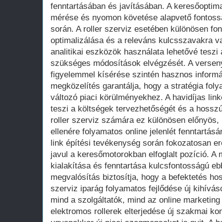
fenntartásában és javításában. A keresőopti
mérése és nyomon követése alapvető fontossá
során. A roller szerviz esetében különösen fo
optimalizálása és a releváns kulcsszavakra va
analitikai eszközök használata lehetővé teszi
szükséges módosítások elvégzését. A versen
figyelemmel kísérése szintén hasznos informá
megközelítés garantálja, hogy a stratégia fo
változó piaci körülményekhez. A havidíjas lin
teszi a költségek tervezhetőségét és a hosszú 
roller szerviz számára ez különösen előnyös,
ellenére folyamatos online jelenlét fenntartá
link építési tevékenység során fokozatosan er
javul a keresőmotorokban elfoglalt pozíció. A
kialakítása és fenntartása kulcsfontosságú e
megvalósítás biztosítja, hogy a befektetés hos
szerviz iparág folyamatos fejlődése új kihívá
mind a szolgáltatók, mind az online marketi
elektromos rollerek elterjedése új szakmai ko