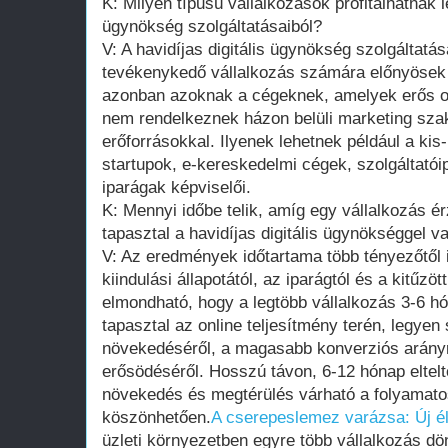
K: Milyen típusú vállalkozások profitálhatnak l
ügynökség szolgáltatásaiból?
V: A havidíjas digitális ügynökség szolgáltatá
tevékenykedő vállalkozás számára előnyösek 
azonban azoknak a cégeknek, amelyek erős onl
nem rendelkeznek házon belüli marketing sz
erőforrásokkal. Ilyenek lehetnek például a kis
startupok, e-kereskedelmi cégek, szolgáltatóip
iparágak képviselői.
K: Mennyi időbe telik, amíg egy vállalkozás 
tapasztal a havidíjas digitális ügynökséggel 
V: Az eredmények időtartama több tényezőtől i
kiindulási állapotától, az iparágtól és a kitűzö
elmondható, hogy a legtöbb vállalkozás 3-6 hó
tapasztal az online teljesítmény terén, legyen 
növekedéséről, a magasabb konverziós arány
erősödéséről. Hosszú távon, 6-12 hónap eltelté
növekedés és megtérülés várható a folyamato
köszönhetően.
A cserepeslemez varázsa: Új éle
üzleti környezetben egyre több vállalkozás dö