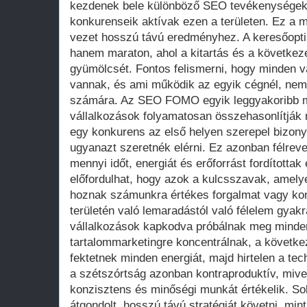
kezdenek bele különböző SEO tevékenységekb
konkurenseik aktívak ezen a területen. Ez a 
vezet hosszú távú eredményhez. A keresőopti
hanem maraton, ahol a kitartás és a követke
gyümölcsét. Fontos felismerni, hogy minden 
vannak, és ami működik az egyik cégnél, nem 
számára. Az SEO FOMO egyik leggyakoribb m
vállalkozások folyamatosan összehasonlítják
egy konkurens az első helyen szerepel bizon
ugyanazt szeretnék elérni. Ez azonban félreve
mennyi időt, energiát és erőforrást fordította
előfordulhat, hogy azok a kulcsszavak, amelye
hoznak számunkra értékes forgalmat vagy kon
területén való lemaradástól való félelem gyak
vállalkozások kapkodva próbálnak meg minden 
tartalommarketingre koncentrálnak, a követke
fektetnek minden energiát, majd hirtelen a tec
a szétszórtság azonban kontraproduktív, mive
konzisztens és minőségi munkát értékelik. S
átgondolt, hosszú távú stratégiát követni, min