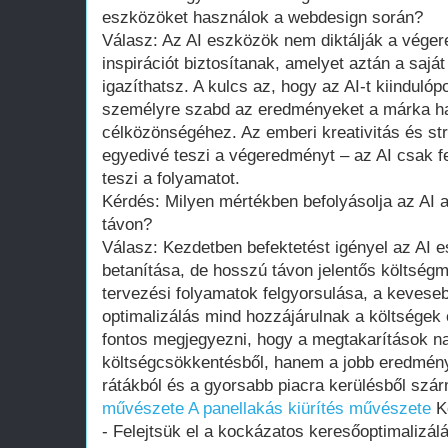
eszközöket használok a webdesign során?
Válasz: Az AI eszközök nem diktálják a vége
inspirációt biztosítanak, amelyet aztán a saj
igazíthatsz. A kulcs az, hogy az AI-t kiinduló
személyre szabd az eredményeket a márka ha
célközönségéhez. Az emberi kreativitás és st
egyedivé teszi a végeredményt – az AI csak f
teszi a folyamatot.
Kérdés: Milyen mértékben befolyásolja az AI 
távon?
Válasz: Kezdetben befektetést igényel az AI 
betanítása, de hosszú távon jelentős költség
tervezési folyamatok felgyorsulása, a kevese
optimalizálás mind hozzájárulnak a költsége
fontos megjegyezni, hogy a megtakarítások n
költségcsökkentésből, hanem a jobb eredmén
rátákból és a gyorsabb piacra kerülésből szár
művészete
A panellakás kiürítés művészete
Ke
- Felejtsük el a kockázatos keresőoptimalizálá