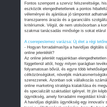
Fontos szempont a szerviz felszereltsége, hi
eszközök elengedhetetlenek a pontos hibafelt
véleményei és ajánlásai jó támpontot adhatnak
transzparens árazás és a garanciális szolgált
kritériumok. Végül, de nem utolsósorban a k
szakmai tanácsadás minősége is sokat elárul
A cserepeslemez varázsa: Új élet a régi tetőn
- Hogyan forradalmasítja a havidíjas digitális
online jelenlétét?
Az online jelenlét napjainkban elengedhetetle
függetlenül attól, hogy milyen iparágban tevéke
folyamatosan bővül, és egyre több lehetőséget
célközönségüket, növeljék márkaismertségüket
szerezzenek. Azonban sok vállalkozás számára
online marketing stratégia kialakítása és meg
és specializált szaktudást igényel. Itt jön képb
ügynökség, amely forradalmi megoldást kínál 
A havidíjas digitális ügynökség egy innovatív 