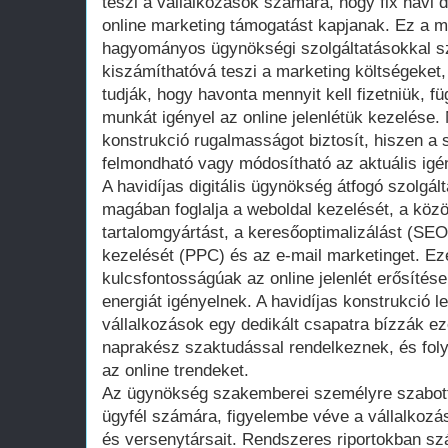
teszi a vállalkozások számára, hogy fix havi d
online marketing támogatást kapjanak. Ez a m
hagyományos ügynökségi szolgáltatásokkal s
kiszámíthatóvá teszi a marketing költségeket,
tudják, hogy havonta mennyit kell fizetniük, fü
munkát igényel az online jelenlétük kezelése.
konstrukció rugalmasságot biztosít, hiszen a 
felmondható vagy módosítható az aktuális igé
A havidíjas digitális ügynökség átfogó szolgá
magában foglalja a weboldal kezelését, a kö
tartalomgyártást, a keresőoptimalizálást (SEO)
kezelését (PPC) és az e-mail marketinget. E
kulcsfontosságúak az online jelenlét erősítés
energiát igényelnek. A havidíjas konstrukció l
vállalkozások egy dedikált csapatra bízzák eze
naprakész szaktudással rendelkeznek, és fol
az online trendeket.
Az ügynökség szakemberei személyre szabott 
ügyfél számára, figyelembe véve a vállalkozás
és versenytársait. Rendszeres riportokban sz