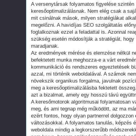
A versenytársak folyamatos figyelése szintén 
keresőoptimalizálásnak. Nem elég csak a saját o
mit csinálnak mások, milyen stratégiákat alk
megelőzni. A havidíjas SEO szolgáltatás előn
foglalkoznak ezzel a feladattal is. Azonnal rea
szükség esetén módosítják a stratégiát, hogy
maradjanak.
Az eredmények mérése és elemzése nélkül nem
befektetett munka meghozza-e a várt eredményt
kommunikáció és rendszeres egyeztetések bizt
azzal, mi történik weboldalával. A számok nem
növekszik organikus forgalma, javulnak pozíci
meg a keresőoptimalizálásba fektetett összeg. 
azt a bizalmat, amely egy hosszú távú együtt
A keresőmotorok algoritmusai folyamatosan vá
meg, és ami tegnap még működött, az ma már
ezért fontos, hogy olyan partnerrel dolgozzon e
változásokkal. A folyamatos tanulás, képzés é
weboldala mindig a legkorszerűbb módszerekke