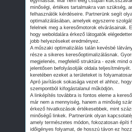
egymással. Már nem elég csupán kulcsszavaka
minőségi, értékes tartalmakra van szükség, a
felhasználók kérdéseire. Partnerünk segít oly
optimalizálásában, amelyek egyszerre szolgálj
felelnek meg a keresőmotorok elvárásainak. Ez
hogy weboldalára érkező látogatók elégedett
jobb helyezéseket eredményez.
A műszaki optimalizálás talán kevésbé látván
része a sikeres keresőoptimalizálásnak. Gyors
megjelenés, megfelelő struktúra - ezek mind 
jelentősen befolyásolják oldala teljesítményét
keretében ezeket a területeket is folyamatosan
Apró javítások sokasága vezet el ahhoz, hogy
szempontból kifogástalanul működjön.
A linképítés továbbra is fontos eleme a kere
már nem a mennyiség, hanem a minőség számít
érkező hivatkozások értékesebbek, mint száz
minőségű linkek. Partnerünk olyan kapcsolatép
amely természetes módon, fokozatosan építi fe
időigényes folyamat, de hosszú távon ez hozz