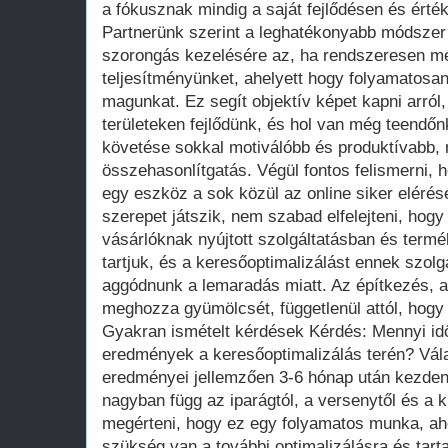
a fókusznak mindig a saját fejlődésen és érték
Partnerünk szerint a leghatékonyabb módszer 
szorongás kezelésére az, ha rendszeresen mé
teljesítményünket, ahelyett hogy folyamatos
magunkat. Ez segít objektív képet kapni arról,
területeken fejlődünk, és hol van még teendőnk
követése sokkal motiválóbb és produktívabb, 
összehasonlítgatás. Végül fontos felismerni, 
egy eszköz a sok közül az online siker elérés
szerepet játszik, nem szabad elfelejteni, hogy
vásárlóknak nyújtott szolgáltatásban és termé
tartjuk, és a keresőoptimalizálást ennek szolgá
aggódnunk a lemaradás miatt. Az építkezés, a
meghozza gyümölcsét, függetlenül attól, hogy
Gyakran ismételt kérdések Kérdés: Mennyi idő 
eredmények a keresőoptimalizálás terén? Vála
eredményei jellemzően 3-6 hónap után kezde
nagyban függ az iparágtól, a versenytől és a ki
megérteni, hogy ez egy folyamatos munka, ah
szükség van a további optimalizálásra és tarta