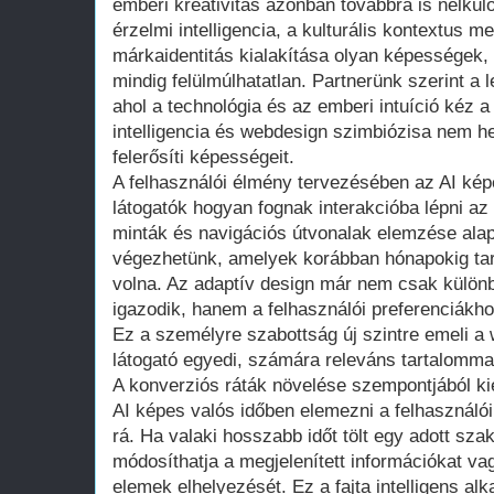
emberi kreativitás azonban továbbra is nélkül
érzelmi intelligencia, a kulturális kontextus 
márkaidentitás kialakítása olyan képessége
mindig felülmúlhatatlan. Partnerünk szerint a 
ahol a technológia és az emberi intuíció kéz 
intelligencia és webdesign szimbiózisa nem he
felerősíti képességeit.
A felhasználói élmény tervezésében az AI képe
látogatók hogyan fognak interakcióba lépni az o
minták és navigációs útvonalak elemzése alap
végezhetünk, amelyek korábban hónapokig tart
volna. Az adaptív design már nem csak külö
igazodik, hanem a felhasználói preferenciákho
Ez a személyre szabottság új szintre emeli a
látogató egyedi, számára releváns tartalommal
A konverziós ráták növelése szempontjából ki
AI képes valós időben elemezni a felhasználói
rá. Ha valaki hosszabb időt tölt egy adott sz
módosíthatja a megjelenített információkat v
elemek elhelyezését. Ez a fajta intelligens a