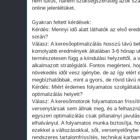
nem luxus, hanem szükségszerűség azok szá
online jelenlétüket.
Gyakran feltett kérdések:
Kérdés: Mennyi idő alatt láthatók az első er
során?
Válasz: A keresőoptimalizálás hosszú távú bef
komolyabb eredmények általában 3-6 hónap ut
természetesen függ a kiindulási helyzettől, a
alkalmazott stratégiától. Fontos megérteni, ho
növekedés időt vesz igénybe, de az így elért
megbízhatóbbak, mint a gyors, de rövid távú
Kérdés: Miért érdemes folyamatos szolgáltatá
optimalizálás helyett?
Válasz: A keresőmotorok folyamatosan frissíti
versenytársak sem állnak meg, és a felhaszná
egyszeri optimalizálás csak pillanatnyi javul
elhalványul. A folyamatos munka biztosítja, h
ezekkel a változásokkal, sőt, versenyelőnybe 
rendszeres tartalomfrissítés, technikai karban