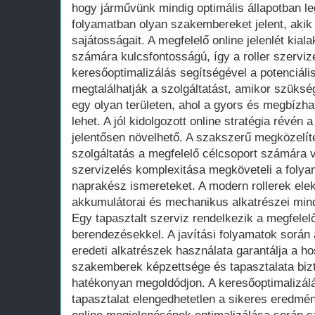
hogy járművünk mindig optimális állapotban l
folyamatban olyan szakembereket jelent, akik 
sajátosságait. A megfelelő online jelenlét kial
számára kulcsfontosságú, így a roller szervi
keresőoptimalizálás segítségével a potenciál
megtalálhatják a szolgáltatást, amikor szüksé
egy olyan területen, ahol a gyors és megbízha
lehet. A jól kidolgozott online stratégia révén 
jelentősen növelhető. A szakszerű megközelíté
szolgáltatás a megfelelő célcsoport számára vá
szervizelés komplexitása megköveteli a folya
naprakész ismereteket. A modern rollerek elek
akkumulátorai és mechanikus alkatrészei mind
Egy tapasztalt szerviz rendelkezik a megfelel
berendezésekkel. A javítási folyamatok során
eredeti alkatrészek használata garantálja a 
szakemberek képzettsége és tapasztalata biz
hatékonyan megoldódjon. A keresőoptimalizálá
tapasztalat elengedhetetlen a sikeres eredmén