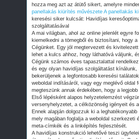
hozza meg azt az átütő sikert, amelyre minden
panellakás kiürítés művészete
A panellakás k
keresési siker kulcsát: Havidíjas keresőoptim
szolgáltatásával
A mai világban, ahol az online jelenlét egyre f
kiemelkedni a tömegből és biztosítani, hogy a 
Cégünket. Egy jól megtervezett és kivitelezett
lehet a kulcs ahhoz, hogy láthatóvá váljunk, é
Cégünk számos éves tapasztalattal rendelkezi
és egy olyan havidíjas szolgáltatást kínálunk,
bekerüljenek a legfontosabb keresési találato
weboldal indításáról, vagy egy meglévő oldal f
megteszünk annak érdekében, hogy a legjobb 
Első lépésként alapos helyzetelemzést végzün
versenyhelyzetet, a célközönség igényeit és 
Ennek alapján dolgozzuk ki a leghatékonyabb k
mely magában foglalja a weboldal szerkezeti és
meta-címkék és a linképítés fejlesztését.
A havidíjas konstrukció lehetővé teszi ügyfe