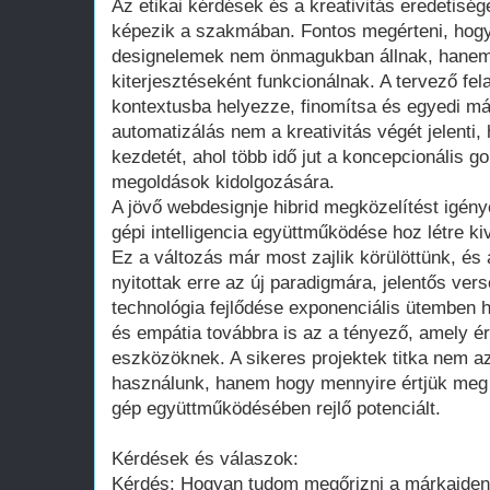
Az etikai kérdések és a kreativitás eredetisé
képezik a szakmában. Fontos megérteni, hogy 
designelemek nem önmagukban állnak, hanem 
kiterjesztéseként funkcionálnak. A tervező fe
kontextusba helyezze, finomítsa és egyedi má
automatizálás nem a kreativitás végét jelenti,
kezdetét, ahol több idő jut a koncepcionális g
megoldások kidolgozására.
A jövő webdesignje hibrid megközelítést igénye
gépi intelligencia együttműködése hoz létre ki
Ez a változás már most zajlik körülöttünk, és
nyitottak erre az új paradigmára, jelentős ver
technológia fejlődése exponenciális ütemben h
és empátia továbbra is az a tényező, amely ér
eszközöknek. A sikeres projektek titka nem az 
használunk, hanem hogy mennyire értjük meg 
gép együttműködésében rejlő potenciált.
Kérdések és válaszok:
Kérdés: Hogyan tudom megőrizni a márkaident