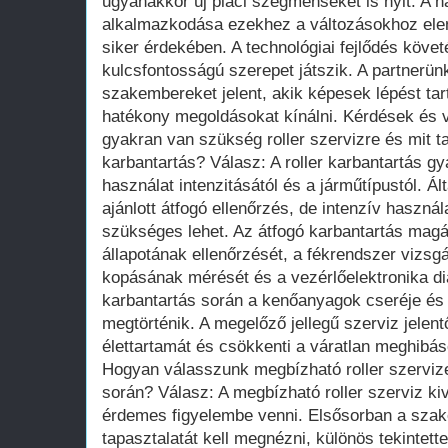
ugyanakkor új piaci szegmenseket is nyit. A ha
alkalmazkodása ezekhez a változásokhoz ele
siker érdekében. A technológiai fejlődés követ
kulcsfontosságú szerepet játszik. A partnerü
szakembereket jelent, akik képesek lépést tar
hatékony megoldásokat kínálni. Kérdések és 
gyakran van szükség roller szervizre és mit t
karbantartás? Válasz: A roller karbantartás g
használat intenzitásától és a járműtípustól. Á
ajánlott átfogó ellenőrzés, de intenzív használ
szükséges lehet. Az átfogó karbantartás magá
állapotának ellenőrzését, a fékrendszer vizsg
kopásának mérését és a vezérlőelektronika di
karbantartás során a kenőanyagok cseréje és
megtörténik. A megelőző jellegű szerviz jelen
élettartamát és csökkenti a váratlan meghibá
Hogyan válasszunk megbízható roller szervizet
során? Válasz: A megbízható roller szerviz ki
érdemes figyelembe venni. Elsősorban a sza
tapasztalatát kell megnézni, különös tekintette