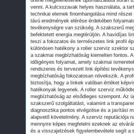
online megjelenésének optimalizálása során s
venni. A kulcsszavak helyes használata, a tart
technikai elemek finomhangolása mind részei
távú eredmények elérése érdekében folyamat
tevékenységre van szükség. A szakszerű megk
befektetett energia megtérüljön. A havidíjas li
teszi a fokozatos és természetes link profil é
különösen hatékony a roller szerviz szektor sz
a szakmai megbízhatóság kiemelten fontos. A
időigényes folyamat, amely szakmai ismeretek
rendszeres és tervezett link építési tevékenys
megbízhatóság fokozatosan növekszik. A prof
biztosítja, hogy a linkek valóban értéket képv
hatékonyak legyenek. A roller szerviz működt
megbízhatóság az elsődleges szempont. Az üg
szakszerű szolgáltatást, valamint a transpar
diagnosztika pontos elvégzése és a javítási 
alapvető követelmény. A szerviz reputációja n
mennyire képes megfelelni ezeknek az elvárás
és a visszajelzések figyelembevétele segít a 