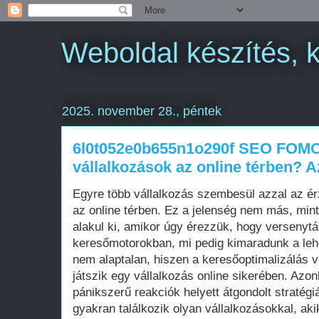
Weboldal készítés, 
2025. november 28., péntek
6l0t052e0b655n1o290f SEO FOMO 
vállalkozások az online térben?
Egyre több vállalkozás szembesül azzal az ér
az online térben. Ez a jelenség nem más, m
alakul ki, amikor úgy érezzük, hogy versenytá
keresőmotorokban, mi pedig kimaradunk a le
nem alaptalan, hiszen a keresőoptimalizálás 
játszik egy vállalkozás online sikerében. Azo
pánikszerű reakciók helyett átgondolt stratég
gyakran találkozik olyan vállalkozásokkal, aki