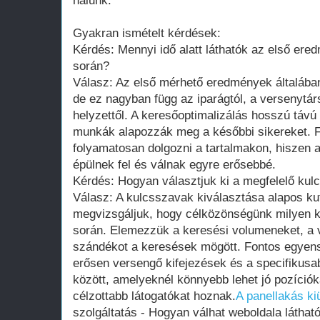
nálunk.
Gyakran ismételt kérdések:
Kérdés: Mennyi idő alatt láthatók az első er
során?
Válasz: Az első mérhető eredmények általában
de ez nagyban függ az iparágtól, a versenytárs
helyzettől. A keresőoptimalizálás hosszú távú 
munkák alapozzák meg a későbbi sikereket. F
folyamatosan dolgozni a tartalmakon, hiszen 
épülnek fel és válnak egyre erősebbé.
Kérdés: Hogyan választjuk ki a megfelelő ku
Válasz: A kulcsszavak kiválasztása alapos ku
megvizsgáljuk, hogy célközönségünk milyen k
során. Elemezzük a keresési volumeneket, a 
szándékot a keresések mögött. Fontos egyensú
erősen versengő kifejezések és a specifikusa
között, amelyeknél könnyebb lehet jó pozíciók
célzottabb látogatókat hoznak.
A panellakás ki
szolgáltatás - Hogyan válhat weboldala látható