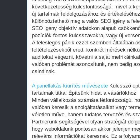
következetesség kulcsfontosságú, mivel a ke
új tartalmak feldolgozásához és értékeléséhe
különböztethető meg a valós SEO igény a fele
SEO igény objektív adatokon alapul: csökkenő
pozíciók fontos kulcsszavakra, vagy új verse
A felesleges pánik ezzel szemben általában ö
feltételezésekből ered, konkrét mérések nélk
auditokat végezni, követni a saját metrikáinka
valóban problémát azonosítunk, nem pedig az
csinálnak.
A panellakás kiürítés művészete
Kulcsszó opti
tartalmak titka: Építsünk hidat a vásárlókhoz
Minden vállalkozás számára létfontosságú, ho
valóban keresik a szolgáltatásaikat vagy ter
véletlen műve, hanem tudatos tervezés és s
Partnerünk segítségével olyan stratégiát dolgo
hogy weboldalunk pontosan akkor jelenjen meg
releváns információkat keresnek. Ez a folyam