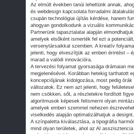
Az elmúlt években tanúi lehettünk annak, ahog
és webdesign kapcsolata forradalmi átalakul
csupán technológiai újítás kérdése, hanem fu
ahogyan gondolkodunk a vizuális kommunikáció
Partnerünk tapasztalatai alapján elmondhatjuk
amelyek elsőként ismerték fel ezt a potenciált,
versenytársaikkal szemben. A kreatív folyam
jelenti, hogy elveszítjük az emberi érintést – 
marad a valódi innovációra.
A tervezési folyamat gyorsasága drámaian me
megjelenésével. Korábban hetekig tarthatott e
koncepciójának kidolgozása, most pedig órák a
változatok. Ez nem azt jelenti, hogy felület
nem csökken, sőt, a részletekre fordított figye
algoritmusok képesek felismerni olyan mintáz
amelyek emberi szemmel nehezen észrevehető
viselkedés alapján optimalizálhatjuk a designt.
A színpaletta kiválasztása, a tipográfia harmó
mind olyan területek, ahol az AI asszisztencia