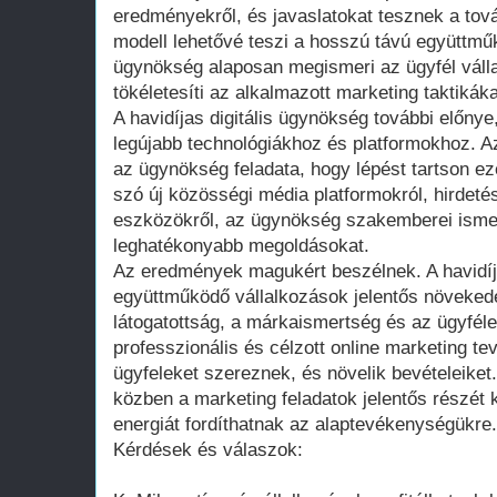
eredményekről, és javaslatokat tesznek a tová
modell lehetővé teszi a hosszú távú együttmű
ügynökség alaposan megismeri az ügyfél váll
tökéletesíti az alkalmazott marketing taktikáka
A havidíjas digitális ügynökség további előnye
legújabb technológiákhoz és platformokhoz. Az
az ügynökség feladata, hogy lépést tartson e
szó új közösségi média platformokról, hirdetés
eszközökről, az ügynökség szakemberei isme
leghatékonyabb megoldásokat.
Az eredmények magukért beszélnek. A havidíja
együttműködő vállalkozások jelentős növekedé
látogatottság, a márkaismertség és az ügyféle
professzionális és célzott online marketing 
ügyfeleket szereznek, és növelik bevételeiket.
közben a marketing feladatok jelentős részét k
energiát fordíthatnak az alaptevékenységükre.
Kérdések és válaszok: