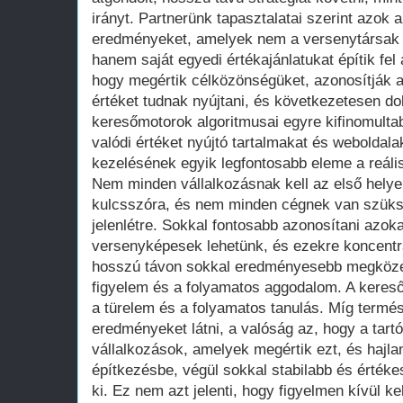
irányt. Partnerünk tapasztalatai szerint azok a
eredményeket, amelyek nem a versenytársak 
hanem saját egyedi értékajánlatukat építik fel a
hogy megértik célközönségüket, azonosítják az
értéket tudnak nyújtani, és következetesen d
keresőmotorok algoritmusai egyre kifinomulta
valódi értéket nyújtó tartalmakat és webold
kezelésének egyik legfontosabb eleme a reáli
Nem minden vállalkozásnak kell az első hely
kulcsszóra, és nem minden cégnek van szüks
jelenlétre. Sokkal fontosabb azonosítani azoka
versenyképesek lehetünk, és ezekre koncentrá
hosszú távon sokkal eredményesebb megközelí
figyelem és a folyamatos aggodalom. A kereső
a türelem és a folyamatos tanulás. Míg termé
eredményeket látni, a valóság az, hogy a tartó
vállalkozások, amelyek megértik ezt, és hajla
építkezésbe, végül sokkal stabilabb és értékes
ki. Ez nem azt jelenti, hogy figyelmen kívül ke