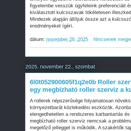
figyelembe vesszük ügyfeleink preferenciáit és
kiválasztott kulcsszavak tökéletesen illeszked
Mindezek alapján állítjuk össze azt a kulcssz
eredményeket ígéri.
dátum:
november 28, 2025
Nincsenek megj
2025. november 22., szombat
6l0t052900605f1q2e0b Roller sze
egy megbízható roller szerviz a 
A rollerek népszerűsége folyamatosan növeksz
környezetbarát közlekedési eszközök. Azonban
elengedhetetlen a rendszeres karbantartás és
megbízható roller szerviz nemcsak a problé
megelőző jelleggel is működik. A szakértők tap