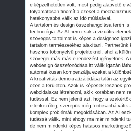
elképzelhetetlen volt, most pedig alapvető elv
folyamatosan finomítja ezeket a mechanizmuso
hatékonyabbá válik az idő múlásával.
A tartalom és design összehangolása terén is 
technológia. Az AI nem csak a vizuális elemek
szöveges tartalmat is képes a designhoz igazít
tartalom természetéhez alakítani. Partnerünk
hasznos többnyelvű projekteknél, ahol a külö
szövegei más-más elrendezést igényelnek. A m
webdesign összefonódása itt válik igazán láth
automatikusan kompenzálja ezeket a különbs
A kreativitás demokratizálódása talán az egy
ezen a területen. Azok is képesek lesznek pr
weboldalakat létrehozni, akik korábban nem r
tudással. Ez nem jelenti azt, hogy a szakértő
ellenkezőleg, szerepük még fontosabbá válik a
komplex problémák megoldásában. Az AI eszk
tudássá válik, mint ahogy ma már mindenki tu
de nem mindenki képes hatásos marketingszöv