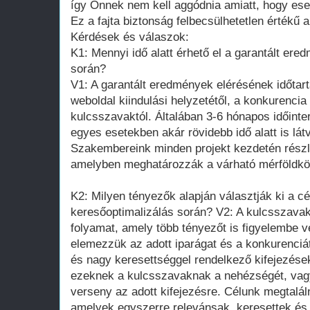
így Önnek nem kell aggódnia amiatt, hogy esetl
Ez a fajta biztonság felbecsülhetetlen értékű 
Kérdések és válaszok:
K1: Mennyi idő alatt érhető el a garantált ere
során?
V1: A garantált eredmények elérésének időtar
weboldal kiindulási helyzetétől, a konkurencia
kulcsszavaktól. Általában 3-6 hónapos időinte
egyes esetekben akár rövidebb idő alatt is lát
Szakembereink minden projekt kezdetén részl
amelyben meghatározzák a várható mérföldkö
K2: Milyen tényezők alapján választják ki a c
keresőoptimalizálás során? V2: A kulcsszavak
folyamat, amely több tényezőt is figyelembe 
elemezzük az adott iparágat és a konkurenciá
és nagy keresettséggel rendelkező kifejezése
ezeknek a kulcsszavaknak a nehézségét, vagy
verseny az adott kifejezésre. Célunk megtalál
amelyek egyszerre relevánsak, keresettek és 