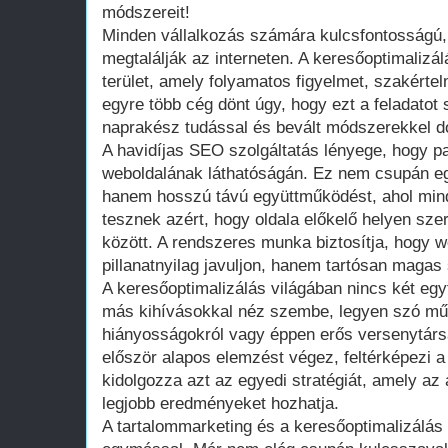
módszereit!
Minden vállalkozás számára kulcsfontosságú, 
megtalálják az interneten. A keresőoptimalizá
terület, amely folyamatos figyelmet, szakértel
egyre több cég dönt úgy, hogy ezt a feladatot
naprakész tudással és bevált módszerekkel d
A havidíjas SEO szolgáltatás lényege, hogy p
weboldalának láthatóságán. Ez nem csupán eg
hanem hosszú távú együttműködést, ahol mind
tesznek azért, hogy oldala előkelő helyen szer
között. A rendszeres munka biztosítja, hogy w
pillanatnyilag javuljon, hanem tartósan magas
A keresőoptimalizálás világában nincs két eg
más kihívásokkal néz szembe, legyen szó műs
hiányosságokról vagy éppen erős versenytárs
először alapos elemzést végez, feltérképezi a 
kidolgozza azt az egyedi stratégiát, amely az
legjobb eredményeket hozhatja.
A tartalommarketing és a keresőoptimalizálás