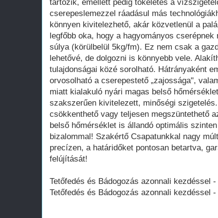
tartozik, emellett pedig tökéletes a vízsziget
cserepeslemezzel ráadásul más technológiákh
könnyen kivitelezhető, akár közvetlenül a palá
legfőbb oka, hogy a hagyományos cserépnek m
súlya (körülbelül 5kg/fm). Ez nem csak a gazd
lehetővé, de dolgozni is könnyebb vele. Alakít
tulajdonságai közé sorolható. Hátrányaként e
orvosolható a cserepestető „zajossága", vala
miatt kialakuló nyári magas belső hőmérsékle
szakszerűen kivitelezett, minőségi szigetelés
csökkenthető vagy teljesen megszüntethető a
belső hőmérséklet is állandó optimális szinten
bizalommal! Szakértő Csapatunkkal nagy múlt
precízen, a határidőket pontosan betartva, gar
felújítását!
Tetőfedés és Bádogozás azonnali kezdéssel 
Tetőfedés és Bádogozás azonnali kezdéssel 