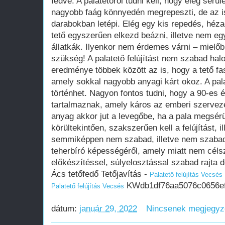
fedve. A palatetőről tudni kell, hogy elég sérü
nagyobb faág könnyedén megrepeszti, de az is
darabokban letépi. Elég egy kis repedés, héz
tető egyszerűen elkezd beázni, illetve nem eg
állatkák. Ilyenkor nem érdemes várni – mielőbb
szükség! A palatető felújítást nem szabad hal
eredménye többek között az is, hogy a tető f
amely sokkal nagyobb anyagi kárt okoz. A palat
történhet. Nagyon fontos tudni, hogy a 90-es é
tartalmaznak, amely káros az emberi szerveze
anyag akkor jut a levegőbe, ha a pala megsérü
körültekintően, szakszerűen kell a felújítást, il
semmiképpen nem szabad, illetve nem szaba
teherbíró képességéről, amely miatt nem célsz
előkészítéssel, súlyelosztással szabad rajta d
Ács tetőfedő Tetőjavítás -
Palatető felújítás Vecsés
KWdb1df76aa5076c0656ef
Palatető felújítás Vecsés
dátum:
január 29, 2022
Nincsenek megjegy