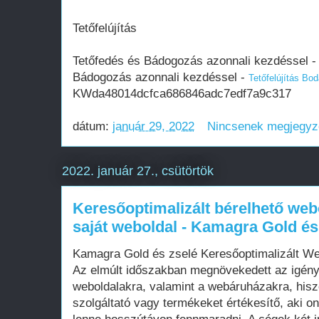
Tetőfelújítás
Tetőfedés és Bádogozás azonnali kezdéssel 
Bádogozás azonnali kezdéssel -
Tetőfelújítás Bod
KWda48014dcfca686846adc7edf7a9c317
dátum:
január 29, 2022
Nincsenek megjegy
2022. január 27., csütörtök
Keresőoptimalizált bérelhető web
saját weboldal - Kamagra Gold és
Kamagra Gold és zselé Keresőoptimalizált W
Az elmúlt időszakban megnövekedett az igén
weboldalakra, valamint a webáruházakra, his
szolgáltató vagy termékeket értékesítő, aki on