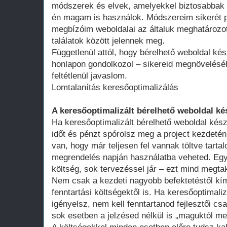
módszerek és elvek, amelyekkel biztosabbak 
én magam is használok. Módszereim sikerét p
megbízóim weboldalai az általuk meghatározot
találatok között jelennek meg.
Függetlenül attól, hogy bérelhető weboldal kés
honlapon gondolkozol – sikereid megnövelésé
feltétlenül javaslom.
Lomtalanítás keresőoptimalizálás
A keresőoptimalizált bérelhető weboldal ké
Ha keresőoptimalizált bérelhető weboldal kész
időt és pénzt spórolsz meg a project kezdeté
van, hogy már teljesen fel vannak töltve tart
megrendelés napján használatba veheted. Egy 
költség, sok tervezéssel jár – ezt mind megtak
Nem csak a kezdeti nagyobb befektetéstől k
fenntartási költségektől is. Ha keresőoptimali
igényelsz, nem kell fenntartanod fejlesztői cs
sok esetben a jelzésed nélkül is „maguktól m