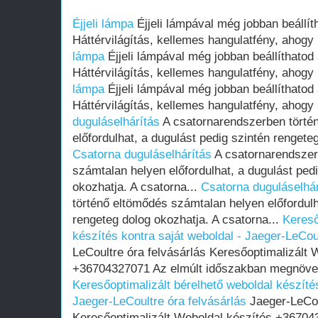
Éjjeli lámpa
Éjjeli lámpával még jobban beállít
Háttérvilágítás, kellemes hangulatfény, ahogy
lámpa
Éjjeli lámpával még jobban beállíthatod
Háttérvilágítás, kellemes hangulatfény, ahogy
lámpa
Éjjeli lámpával még jobban beállíthatod
Háttérvilágítás, kellemes hangulatfény, ahogy
duguláselhárítás
A csatornarendszerben törté
előfordulhat, a dugulást pedig szintén rengeteg
Csatorna duguláselhárítás
A csatornarendszer
számtalan helyen előfordulhat, a dugulást ped
okozhatja. A csatorna...
Csatorna duguláselhár
történő eltömődés számtalan helyen előfordulh
rengeteg dolog okozhatja. A csatorna...
Kereső
készítés kontra saját weboldal - Jaeger-LeCoul
LeCoultre óra felvásárlás Keresőoptimalizált 
+36704327071 Az elmúlt időszakban megnöveke
Keresőoptimalizált bérelhető weboldal készítés
Jaeger-LeCoultre óra felvásárlás
Jaeger-LeCou
Keresőoptimalizált Weboldal készítés +36704