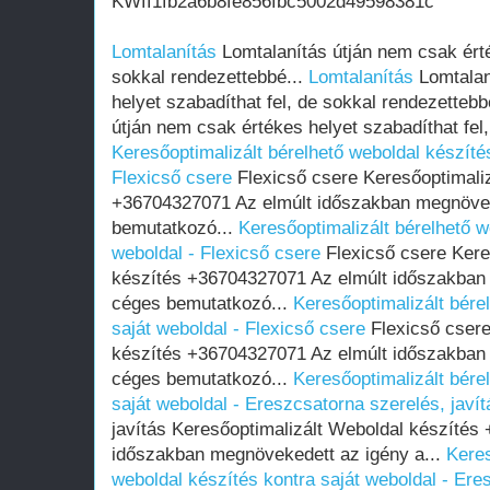
KWff1fb2a6b8fe856fbc5002d49598381c
Lomtalanítás
Lomtalanítás útján nem csak érté
sokkal rendezettebbé...
Lomtalanítás
Lomtalan
helyet szabadíthat fel, de sokkal rendezettebb
útján nem csak értékes helyet szabadíthat fel,
Keresőoptimalizált bérelhető weboldal készítés
Flexicső csere
Flexicső csere Keresőoptimaliz
+36704327071 Az elmúlt időszakban megnövek
bemutatkozó...
Keresőoptimalizált bérelhető w
weboldal - Flexicső csere
Flexicső csere Kere
készítés +36704327071 Az elmúlt időszakban
céges bemutatkozó...
Keresőoptimalizált bére
saját weboldal - Flexicső csere
Flexicső csere
készítés +36704327071 Az elmúlt időszakban
céges bemutatkozó...
Keresőoptimalizált bére
saját weboldal - Ereszcsatorna szerelés, javít
javítás Keresőoptimalizált Weboldal készítés
időszakban megnövekedett az igény a...
Keres
weboldal készítés kontra saját weboldal - Ere