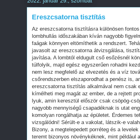
2022. január 29., szombat
Ereszcsatorna tisztítás
Az ereszcsatorna tisztításra különösen fontos
lombhullás időszakában kíván nagyobb figyelm
faágak könnyen eltömíthetik a rendszert. Te
javasolt az ereszcsatorna átvizsgálása, tisztí
javítása. A lombtól eldugult cső esőzésnél kö
túlfolyik, majd egész egyszerűen rohadni kezd
nem lesz megfelelő az elvezetés és a víz tov
csőrendszerben elszaporodhat a penész is, a
ereszcsatorna tisztítás alkalmával nem csak e
kímélheti meg magát az ember, de a rejtett pr
lyuk, amin keresztül először csak csöpög-csöp
nagyobb mennyiségű csapadéknak is utat enged
komolyan rongálhatja az épületet. Érdemes te
vizsgálódni! Sérült-e a vakolat, látszik-e va
Bizony, a megtelepedett porréteg és a levelek
teremt bizonyos növénykéknek, mint például 