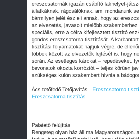
ereszcsatornák igazán csábító lakhelyet-játsz
állatkáknak, rágcsálóknak, ami mondanunk se
bármilyen jelét észleli annak, hogy az eresz
az elvezetés, javasolt mielőbb szakemberhez 
speciális, erre a célra kifejlesztett tisztító e
gondos ereszcsatorna tisztítását. A karbantar
tisztítási folyamatokat hajtjuk végre, de ellenő
többek között az elvezetők lejtését is, hogy 
során. Az esetleges károkat – repedéseket, ly
bevonatok okozta korróziót – teljes körűen ja
szükséges külön szakembert hívnia a bádogo
Ács tetőfedő Tetőjavítás -
Ereszcsatorna tiszt
Ereszcsatorna tisztítás
Palatető felújítás
Rengeteg olyan ház áll ma Magyarországon, a