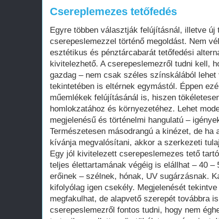
Csereplemezes tetőfedés
Egyre többen választják felújításnál, illetve új
cserepeslemezzel történő megoldást. Nem véle
esztétikus és pénztárcabarát tetőfedési alter
kivitelezhető. A cserepeslemezről tudni kell, 
gazdag – nem csak széles színskálából lehet 
tekintetében is eltérnek egymástól. Éppen ezé
műemlékek felújításánál is, hiszen tökéletese
homlokzatához és környezetéhez. Lehet moder
megjelenésű és történelmi hangulatú – igények
Természetesen másodrangú a kinézet, de ha a
kívánja megvalósítani, akkor a szerkezeti tul
Egy jól kivitelezett cserepeslemezes tető tart
teljes élettartamának végéig is elállhat – 40 – 
erőinek – szélnek, hónak, UV sugárzásnak. Ka
kifolyólag igen csekély. Megjelenését tekintv
megfakulhat, de alapvető szerepét továbbra is 
cserepeslemezről fontos tudni, hogy nem éghe