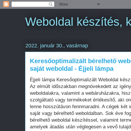
Weboldal készítés, 
2022. január 30., vasárnap
Keresőoptimalizált bérelhető web
saját weboldal - Éjjeli lámpa
Éjjeli lámpa Keresőoptimalizált Weboldal kés
Az elmúlt időszakban megnövekedett az igén
weboldalakra, valamint a webáruházakra, his
szolgáltató vagy termékeket értékesítő, aki on
lenne hosszútávon fennmaradni. A cégek két i
saját vagy bérelhető weboldalban. Sok éve fo
bérelhető weboldal készítéssel, valamint term
amelyek átadás után véglegesen a vevő tula