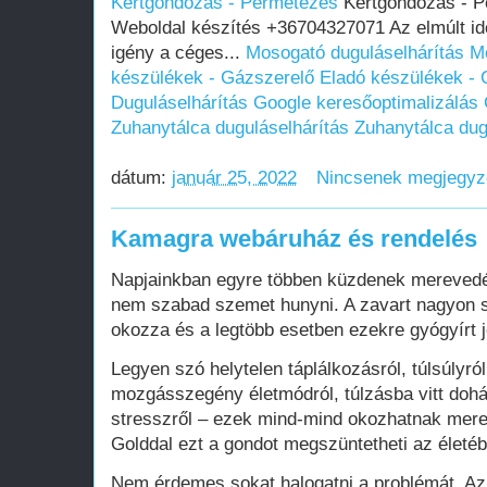
Kertgondozás - Permetezés
Kertgondozás - P
Weboldal készítés +36704327071 Az elmúlt i
igény a céges...
Mosogató duguláselhárítás
M
készülékek - Gázszerelő
Eladó készülékek - 
Duguláselhárítás
Google keresőoptimalizálás
Zuhanytálca duguláselhárítás
Zuhanytálca dug
dátum:
január 25, 2022
Nincsenek megjegy
Kamagra webáruház és rendelés
Napjainkban egyre többen küzdenek merevedés
nem szabad szemet hunyni. A zavart nagyon s
okozza és a legtöbb esetben ezekre gyógyírt 
Legyen szó helytelen táplálkozásról, túlsúlyról
mozgásszegény életmódról, túlzásba vitt doh
stresszről – ezek mind-mind okozhatnak mer
Golddal ezt a gondot megszüntetheti az életéb
Nem érdemes sokat halogatni a problémát. Az