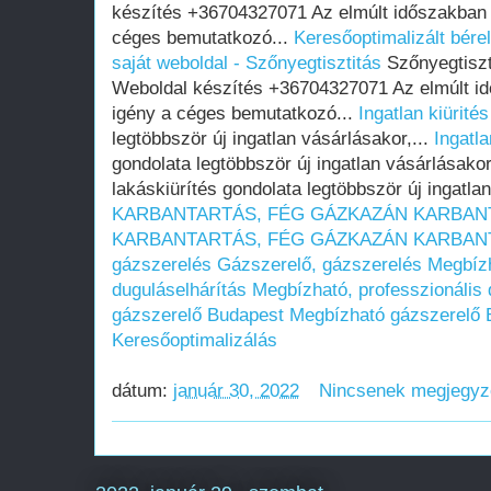
készítés +36704327071 Az elmúlt időszakban
céges bemutatkozó...
Keresőoptimalizált bére
saját weboldal - Szőnyegtisztitás
Szőnyegtiszt
Weboldal készítés +36704327071 Az elmúlt i
igény a céges bemutatkozó...
Ingatlan kiürités
legtöbbször új ingatlan vásárlásakor,...
Ingatla
gondolata legtöbbször új ingatlan vásárlásakor
lakáskiürítés gondolata legtöbbször új ingatla
KARBANTARTÁS, FÉG GÁZKAZÁN KARBAN
KARBANTARTÁS, FÉG GÁZKAZÁN KARBAN
gázszerelés
Gázszerelő, gázszerelés
Megbízh
duguláselhárítás
Megbízható, professzionális 
gázszerelő Budapest
Megbízható gázszerelő 
Keresőoptimalizálás
dátum:
január 30, 2022
Nincsenek megjegy