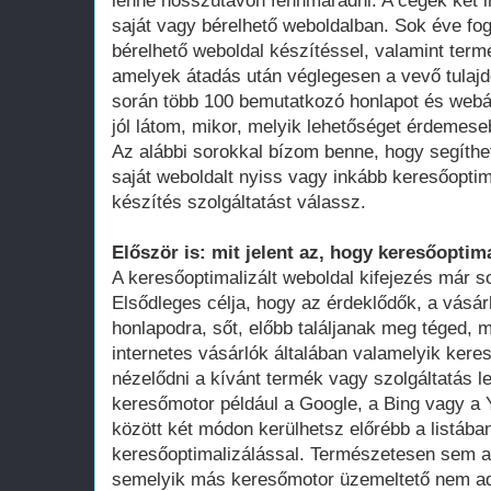
lenne hosszútávon fennmaradni. A cégek két i
saját vagy bérelhető weboldalban. Sok éve fo
bérelhető weboldal készítéssel, valamint term
amelyek átadás után véglegesen a vevő tula
során több 100 bemutatkozó honlapot és webá
jól látom, mikor, melyik lehetőséget érdemese
Az alábbi sorokkal bízom benne, hogy segíthe
saját weboldalt nyiss vagy inkább keresőoptim
készítés szolgáltatást válassz.
Először is: mit jelent az, hogy keresőoptima
A keresőoptimalizált weboldal kifejezés már 
Elsődleges célja, hogy az érdeklődők, a vásár
honlapodra, sőt, előbb találjanak meg téged, 
internetes vásárlók általában valamelyik ker
nézelődni a kívánt termék vagy szolgáltatás le
keresőmotor például a Google, a Bing vagy a Y
között két módon kerülhetsz előrébb a listában
keresőoptimalizálással. Természetesen sem a
semelyik más keresőmotor üzemeltető nem adot