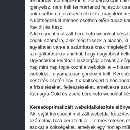
fenntartási költségektől is. Ha keresőoptimali
igényelsz, nem kell fenntartanod fejlesztői cs
sok esetben a jelzésed nélkül is „maguktól m
A költségekkel minden esetben előre tudsz kal
havidíj és kész.
A keresőoptimalizált bérelhető weboldal kész
cégek számára, akik még frissek a piacon, ki 
egyáltalán van-e a számításaiknak megfelelő 
szolgáltatásukra anélkül, hogy nagyobbat kell
Ugyanakkor kiválóan kiszolgálja azokat a cég
nap mint nap foglalkozni a weboldallal – hisze
weboldalt folyamatosan gondozni kell. Keresőo
készítés esetén havi fix költségért a honlap
a frissítéseket, fejlesztéseket, amelyekre szü
Kamagra Gold és zselé bérelhető weboldal ké
Keresőoptimalizált weboldalkészítés előnye
Aki saját keresőoptimalizált weboldal készítés
számolnia havi bérleti díjjal. Természetesen ett
azokat a költségeket, amelyek egy honlap műk