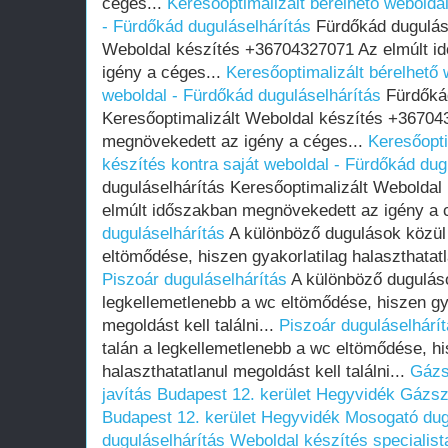
céges...
Keresőoptimalizált bérelhető weboldal
- Fürdőkád duguláselhárítás
Fürdőkád duguláse
Weboldal készítés +36704327071 Az elmúlt i
igény a céges...
Keresőoptimalizált bérelhető 
weboldal - Fürdőkád duguláselhárítás
Fürdőkád
Keresőoptimalizált Weboldal készítés +36704
megnövekedett az igény a céges...
Keresőopti
készítés kontra saját weboldal - Fürdőkád dug
duguláselhárítás Keresőoptimalizált Webolda
elmúlt időszakban megnövekedett az igény a 
duguláselhárítás
A különböző dugulások közül 
eltömődése, hiszen gyakorlatilag halaszthatatla
Piszoár duguláselhárítás
A különböző duguláso
legkellemetlenebb a wc eltömődése, hiszen gya
megoldást kell találni...
Piszoár duguláselhárí
talán a legkellemetlenebb a wc eltömődése, hi
halaszthatatlanul megoldást kell találni...
Gázs
javítás Budapest 12. kerület Hegyvidék
Gázsz
Budapest 12. kerület Hegyvidék
Mosogató dug
duguláselhárítás
Weboldal készítés specialis