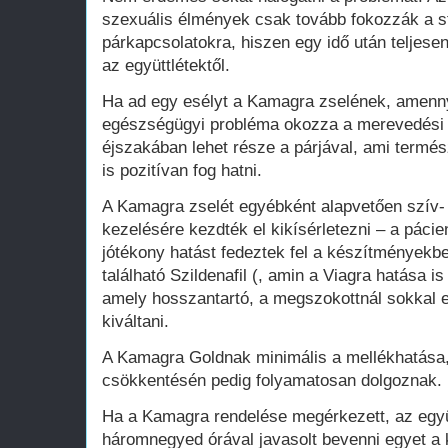
szexuális élmények csak tovább fokozzák a st
párkapcsolatokra, hiszen egy idő után teljese
az együttlétektől.
Ha ad egy esélyt a Kamagra zselének, amenn
egészségügyi probléma okozza a merevedési z
éjszakában lehet része a párjával, ami termés
is pozitívan fog hatni.
A Kamagra zselét egyébként alapvetően szív-
kezelésére kezdték el kikísérletezni – a pác
jótékony hatást fedeztek fel a készítmények
található Szildenafil (, amin a Viagra hatása i
amely hosszantartó, a megszokottnál sokkal
kiváltani.
A Kamagra Goldnak minimális a mellékhatása
csökkentésén pedig folyamatosan dolgoznak.
Ha a Kamagra rendelése megérkezett, az együt
háromnegyed órával javasolt bevenni egyet a