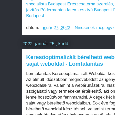
specialista Budapest
Ereszcsatorna szerelés, 
javítás
Púdermentes latex kesztyű Budapest
Budapest
dátum:
január 27, 2022
Nincsenek megjegy
2022. január 25., kedd
Keresőoptimalizált bérelhető web
saját weboldal - Lomtalanítás
Lomtalanítás Keresőoptimalizált Weboldal ké
Az elmúlt időszakban megnövekedett az igén
weboldalakra, valamint a webáruházakra, his
szolgáltató vagy termékeket értékesítő, aki on
lenne hosszútávon fennmaradni. A cégek két i
saját vagy bérelhető weboldalban. Sok éve fo
bérelhető weboldal készítéssel, valamint term
amelyek átadás után véglegesen a vevő tula