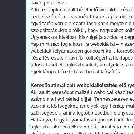
havidíj és kész.
A keresőoptimalizált bérelhető weboldal kész
cégek számára, akik még frissek a piacon, ki 
egyáltalán van-e a számításaiknak megfelelő 
szolgáltatásukra anélkül, hogy nagyobbat kell
Ugyanakkor kiválóan kiszolgálja azokat a cég
nap mint nap foglalkozni a weboldallal – hisze
weboldalt folyamatosan gondozni kell. Keresőo
készítés esetén havi fix költségért a honlap
a frissítéseket, fejlesztéseket, amelyekre szü
Éjjeli lámpa bérelhető weboldal készítés
Keresőoptimalizált weboldalkészítés előnye
Aki saját keresőoptimalizált weboldal készítés
számolnia havi bérleti díjjal. Természetesen ett
azokat a költségeket, amelyek egy honlap műk
szükségesek, ami a legtöbb esetben elenyésző
Hátránya, hogy folyamatosan gondoskodni kell
fejlesztő, aki rendelkezésre áll probléma ese
akárcsak egy bemutatkozó oldal esetében is 