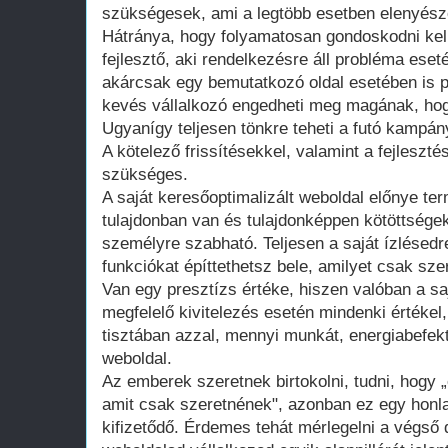
szükségesek, ami a legtöbb esetben elenyésző
Hátránya, hogy folyamatosan gondoskodni kell
fejlesztő, aki rendelkezésre áll probléma ese
akárcsak egy bemutatkozó oldal esetében is 
kevés vállalkozó engedheti meg magának, hogy
Ugyanígy teljesen tönkre teheti a futó kampán
A kötelező frissítésekkel, valamint a fejleszté
szükséges.
A saját keresőoptimalizált weboldal előnye te
tulajdonban van és tulajdonképpen kötöttsége
személyre szabható. Teljesen a saját ízlésedr
funkciókat építtethetsz bele, amilyet csak szer
Van egy presztízs értéke, hiszen valóban a saj
megfelelő kivitelezés esetén mindenki értékel
tisztában azzal, mennyi munkát, energiabefekte
weboldal.
Az emberek szeretnek birtokolni, tudni, hogy 
amit csak szeretnének", azonban ez egy honla
kifizetődő. Érdemes tehát mérlegelni a végső d