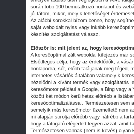
során több 100 bemutatkozó honlapot és webá
jól látom, mikor, melyik lehetőséget érdemese
Az alábbi sorokkal bízom benne, hogy segíthe
saját weboldalt nyiss vagy inkább keresőoptim
készítés szolgáltatást válassz.
Először is: mit jelent az, hogy keresőoptima
A keresőoptimalizált weboldal kifejezés már 
Elsődleges célja, hogy az érdeklődők, a vásár
honlapodra, sőt, előbb találjanak meg téged, 
internetes vásárlók általában valamelyik ker
nézelődni a kívánt termék vagy szolgáltatás le
keresőmotor például a Google, a Bing vagy a Y
között két módon kerülhetsz előrébb a listában
keresőoptimalizálással. Természetesen sem a
semelyik más keresőmotor üzemeltető nem adot
mi alapján sorolja előrébb vagy hátrébb a tarta
hogy a látogató elégedett legyen azzal, amit ta
Természetesen vannak (nem is kevés) olyan k