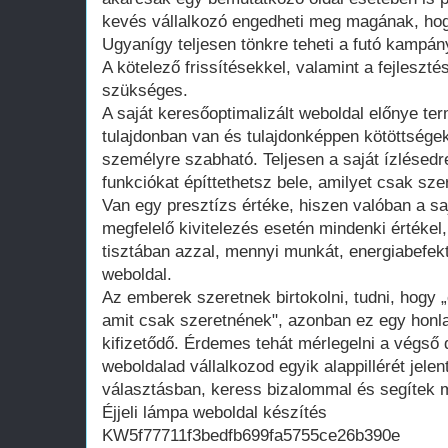
kevés vállalkozó engedheti meg magának, hogy
Ugyanígy teljesen tönkre teheti a futó kampán
A kötelező frissítésekkel, valamint a fejleszté
szükséges.
A saját keresőoptimalizált weboldal előnye te
tulajdonban van és tulajdonképpen kötöttsége
személyre szabható. Teljesen a saját ízlésedr
funkciókat építtethetsz bele, amilyet csak szer
Van egy presztízs értéke, hiszen valóban a saj
megfelelő kivitelezés esetén mindenki értékel
tisztában azzal, mennyi munkát, energiabefekte
weboldal.
Az emberek szeretnek birtokolni, tudni, hogy 
amit csak szeretnének", azonban ez egy honla
kifizetődő. Érdemes tehát mérlegelni a végső d
weboldalad vállalkozod egyik alappillérét jelen
választásban, keress bizalommal és segítek m
Éjjeli lámpa weboldal készítés
KW5f77711f3bedfb699fa5755ce26b390e