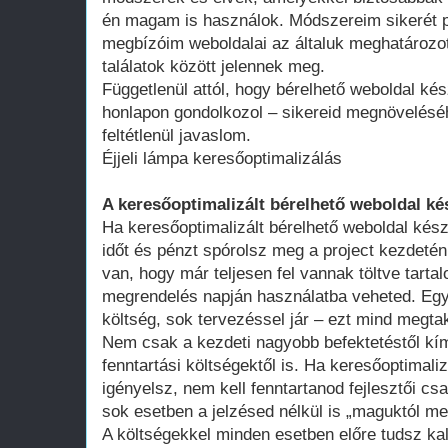
én magam is használok. Módszereim sikerét p
megbízóim weboldalai az általuk meghatározot
találatok között jelennek meg.
Függetlenül attól, hogy bérelhető weboldal kés
honlapon gondolkozol – sikereid megnövelésé
feltétlenül javaslom.
Éjjeli lámpa keresőoptimalizálás
A keresőoptimalizált bérelhető weboldal ké
Ha keresőoptimalizált bérelhető weboldal kész
időt és pénzt spórolsz meg a project kezdeté
van, hogy már teljesen fel vannak töltve tart
megrendelés napján használatba veheted. Egy 
költség, sok tervezéssel jár – ezt mind megtak
Nem csak a kezdeti nagyobb befektetéstől k
fenntartási költségektől is. Ha keresőoptimali
igényelsz, nem kell fenntartanod fejlesztői cs
sok esetben a jelzésed nélkül is „maguktól m
A költségekkel minden esetben előre tudsz kal