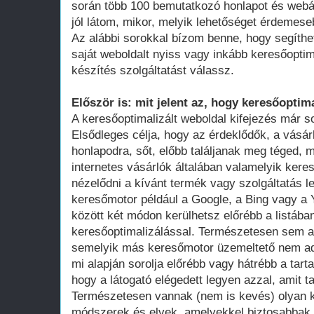
során több 100 bemutatkozó honlapot és webá
jól látom, mikor, melyik lehetőséget érdemese
Az alábbi sorokkal bízom benne, hogy segíthe
saját weboldalt nyiss vagy inkább keresőoptim
készítés szolgáltatást válassz.
Először is: mit jelent az, hogy keresőoptima
A keresőoptimalizált weboldal kifejezés már 
Elsődleges célja, hogy az érdeklődők, a vásár
honlapodra, sőt, előbb találjanak meg téged, 
internetes vásárlók általában valamelyik ker
nézelődni a kívánt termék vagy szolgáltatás le
keresőmotor például a Google, a Bing vagy a Y
között két módon kerülhetsz előrébb a listában
keresőoptimalizálással. Természetesen sem a
semelyik más keresőmotor üzemeltető nem adot
mi alapján sorolja előrébb vagy hátrébb a tarta
hogy a látogató elégedett legyen azzal, amit ta
Természetesen vannak (nem is kevés) olyan k
módszerek és elvek, amelyekkel biztosabbak 