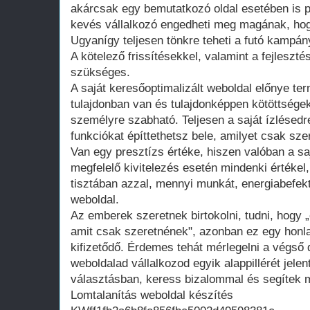
akárcsak egy bemutatkozó oldal esetében is 
kevés vállalkozó engedheti meg magának, hogy
Ugyanígy teljesen tönkre teheti a futó kampán
A kötelező frissítésekkel, valamint a fejleszté
szükséges.
A saját keresőoptimalizált weboldal előnye te
tulajdonban van és tulajdonképpen kötöttsége
személyre szabható. Teljesen a saját ízlésedr
funkciókat építtethetsz bele, amilyet csak szer
Van egy presztízs értéke, hiszen valóban a saj
megfelelő kivitelezés esetén mindenki értékel
tisztában azzal, mennyi munkát, energiabefekte
weboldal.
Az emberek szeretnek birtokolni, tudni, hogy 
amit csak szeretnének", azonban ez egy honla
kifizetődő. Érdemes tehát mérlegelni a végső d
weboldalad vállalkozod egyik alappillérét jelen
választásban, keress bizalommal és segítek m
Lomtalanítás weboldal készítés