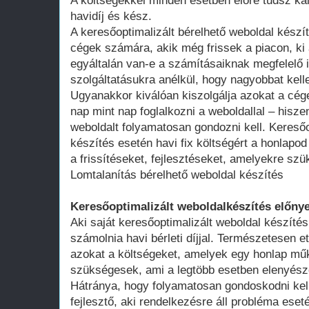
A költségekkel minden esetben előre tudsz kal
havidíj és kész.
A keresőoptimalizált bérelhető weboldal kész
cégek számára, akik még frissek a piacon, ki 
egyáltalán van-e a számításaiknak megfelelő 
szolgáltatásukra anélkül, hogy nagyobbat kell
Ugyanakkor kiválóan kiszolgálja azokat a cég
nap mint nap foglalkozni a weboldallal – hisze
weboldalt folyamatosan gondozni kell. Keresőo
készítés esetén havi fix költségért a honlap
a frissítéseket, fejlesztéseket, amelyekre szü
Lomtalanítás bérelhető weboldal készítés
Keresőoptimalizált weboldalkészítés előnye
Aki saját keresőoptimalizált weboldal készítés
számolnia havi bérleti díjjal. Természetesen ett
azokat a költségeket, amelyek egy honlap műk
szükségesek, ami a legtöbb esetben elenyésző
Hátránya, hogy folyamatosan gondoskodni kell
fejlesztő, aki rendelkezésre áll probléma ese