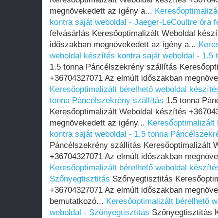
megnövekedett az igény a...
Keresőoptimalizál
kontra saját weboldal - Jaeger-LeCoultre óra f
felvásárlás Keresőoptimalizált Weboldal kész
időszakban megnövekedett az igény a...
Keres
weboldal készítés kontra saját weboldal - 1.5
1.5 tonna Páncélszekrény szállítás Keresőopt
+36704327071 Az elmúlt időszakban megnöveke
Keresőoptimalizált bérelhető weboldal készítés
tonna Páncélszekrény szállítás
1.5 tonna Pánc
Keresőoptimalizált Weboldal készítés +36704
megnövekedett az igény...
Keresőoptimalizált 
kontra saját weboldal - 1.5 tonna Páncélszekré
Páncélszekrény szállítás Keresőoptimalizált 
+36704327071 Az elmúlt időszakban megnöveke
Keresőoptimalizált bérelhető weboldal készítés
Szőnyegtisztitás
Szőnyegtisztitás Keresőoptim
+36704327071 Az elmúlt időszakban megnövek
bemutatkozó...
Keresőoptimalizált bérelhető w
weboldal - Szőnyegtisztitás
Szőnyegtisztitás 