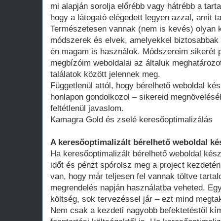
mi alapján sorolja előrébb vagy hátrébb a tarta
hogy a látogató elégedett legyen azzal, amit ta
Természetesen vannak (nem is kevés) olyan k
módszerek és elvek, amelyekkel biztosabbak 
én magam is használok. Módszereim sikerét p
megbízóim weboldalai az általuk meghatározot
találatok között jelennek meg.
Függetlenül attól, hogy bérelhető weboldal kés
honlapon gondolkozol – sikereid megnövelésé
feltétlenül javaslom.
Kamagra Gold és zselé keresőoptimalizálás
A keresőoptimalizált bérelhető weboldal ké
Ha keresőoptimalizált bérelhető weboldal kész
időt és pénzt spórolsz meg a project kezdeté
van, hogy már teljesen fel vannak töltve tart
megrendelés napján használatba veheted. Egy 
költség, sok tervezéssel jár – ezt mind megtak
Nem csak a kezdeti nagyobb befektetéstől k