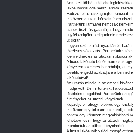
Nem kell többé szállodai foglalásokka
lakóautóddal oda mész, ahova szeretné
Fedezd fel az ország rejtett kincseit, 
miközben a luxus kényelmében alszol
Partnerünk járművei nemcsak kényelme
alapos tisztítás garantálja, hogy min
ügyfélszolgálat pedig mindig rendelke
út során.
Legyen szó családi nyaralásról, baráti 
tökéletes választás. Partnerünk széle
igényeidnek és az utazási stílusodnak
A luxus lakóautó bérlés nem csak egy
kényelem tökéletes harmóniája, amely 
tovább, engedd szabadjára a benned re
lakóautóival!
Az utazás mindig is az emberi kívánc
módja volt. De mi történik, ha ötvözz
tökéletes megoldást Partnerünk szolgál
élményeket az utazni vágyóknak.
Képzelje el, ahogy felébred egy kristál
miközben egy teljesen felszerelt, mo
hanem egy könnyen megvalósítható val
lehetővé teszi, hogy az utazók megtap
mondaniuk az otthon kényelméről.
A luxus lakóautók valódi mozgó ottho