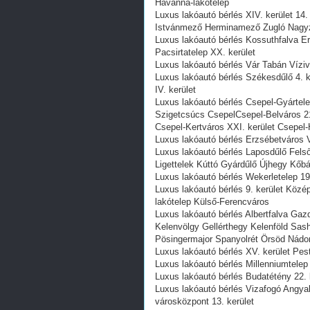
Havanna-lakótelep
Luxus lakóautó bérlés XIV. kerület 14.
Istvánmező Herminamező Zugló Nagy
Luxus lakóautó bérlés Kossuthfalva E
Pacsirtatelep XX. kerület
Luxus lakóautó bérlés Vár Tabán Vízivá
Luxus lakóautó bérlés Székesdűlő 4. 
IV. kerület
Luxus lakóautó bérlés Csepel-Gyártele
Szigetcsúcs CsepelCsepel-Belváros 2
Csepel-Kertváros XXI. kerület Csepel
Luxus lakóautó bérlés Erzsébetváros VI
Luxus lakóautó bérlés Laposdűlő Felső
Ligettelek Kúttó Gyárdűlő Újhegy Kőbá
Luxus lakóautó bérlés Wekerletelep 19.
Luxus lakóautó bérlés 9. kerület Közé
lakótelep Külső-Ferencváros
Luxus lakóautó bérlés Albertfalva Gaz
Kelenvölgy Gellérthegy Kelenföld Sa
Pösingermajor Spanyolrét Örsöd Nádo
Luxus lakóautó bérlés XV. kerület Pest
Luxus lakóautó bérlés Millenniumtelep 
Luxus lakóautó bérlés Budatétény 22. 
Luxus lakóautó bérlés Vizafogó Angyal
városközpont 13. kerület