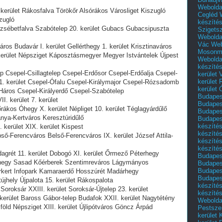
Webolda
 kerület Rákosfalva Törökőr Alsórákos Városliget Kiszugló
Cegléd
zugló
készíté
rzsébetfalva Szabótelep 20. kerület Gubacs Gubacsipuszta
Szigets
Webolda
Vác
Web
ros Budavár I. kerület Gellérthegy 1. kerület Krisztinaváros
Mosonm
kerület Népsziget Káposztásmegyer Megyer Istvántelek Újpest
Webolda
készíté
p Csepel-Csillagtelep Csepel-Erdősor Csepel-Erdőalja Csepel-
kerület 
kerület
1. kerület Csepel-Ófalu Csepel-Királymajor Csepel-Rózsadomb
kerület
-Háros Csepel-Királyerdő Csepel-Szabótelep
Budapest
I. kerület 7. kerület
Budapest
rákos Óhegy X. kerület Népliget 10. kerület Téglagyárdűlő
Budapest
nya-Kertváros Keresztúridűlő
Budapest
készítés
 kerület XIX. kerület Kispest
készítés
pső-Ferencváros Belső-Ferencváros IX. kerület József Attila-
készíté
készítés
dagrét 11. kerület Dobogó XI. kerület Őrmező Péterhegy
Budapes
shegy Sasad Kőérberek Szentimreváros Lágymányos
Budapest
Budapest
rkert Infopark Kamaraerdő Hosszúrét Madárhegy
Budapest
újhely Újpalota 15. kerület Rákospalota
készítés
Soroksár XXIII. kerület Soroksár-Újtelep 23. kerület
készítés
kerület Baross Gábor-telep Budafok XXII. kerület Nagytétény
Weboldal
föld Népsziget XIII. kerület Újlipótváros Göncz Árpád
Pestszen
kerület 