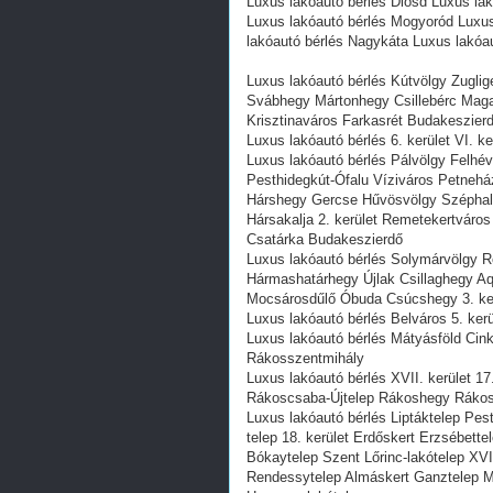
Luxus lakóautó bérlés Diósd Luxus la
Luxus lakóautó bérlés Mogyoród Luxus
lakóautó bérlés Nagykáta Luxus lakóa
Luxus lakóautó bérlés Kútvölgy Zugli
Svábhegy Mártonhegy Csillebérc Mag
Krisztinaváros Farkasrét Budakeszierd
Luxus lakóautó bérlés 6. kerület VI. k
Luxus lakóautó bérlés Pálvölgy Felhév
Pesthidegkút-Ófalu Víziváros Petnehá
Hárshegy Gercse Hűvösvölgy Széphal
Hársakalja 2. kerület Remetekertváro
Csatárka Budakeszierdő
Luxus lakóautó bérlés Solymárvölgy 
Hármashatárhegy Újlak Csillaghegy Aq
Mocsárosdűlő Óbuda Csúcshegy 3. ke
Luxus lakóautó bérlés Belváros 5. kerü
Luxus lakóautó bérlés Mátyásföld Cink
Rákosszentmihály
Luxus lakóautó bérlés XVII. kerület 
Rákoscsaba-Újtelep Rákoshegy Rákosl
Luxus lakóautó bérlés Liptáktelep Pes
telep 18. kerület Erdőskert Erzsébette
Bókaytelep Szent Lőrinc-lakótelep XVI
Rendessytelep Almáskert Ganztelep Mi