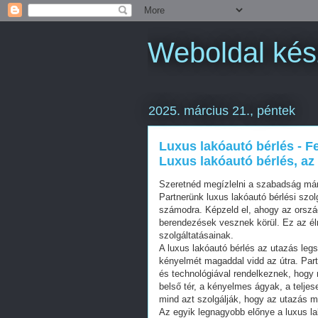
Weboldal kés
2025. március 21., péntek
Luxus lakóautó bérlés - Fe
Luxus lakóautó bérlés, az
Szeretnéd megízlelni a szabadság má
Partnerünk luxus lakóautó bérlési szol
számodra. Képzeld el, ahogy az orsz
berendezések vesznek körül. Ez az é
szolgáltatásainak.
A luxus lakóautó bérlés az utazás leg
kényelmét magaddal vidd az útra. Par
és technológiával rendelkeznek, hogy 
belső tér, a kényelmes ágyak, a telje
mind azt szolgálják, hogy az utazás 
Az egyik legnagyobb előnye a luxus l