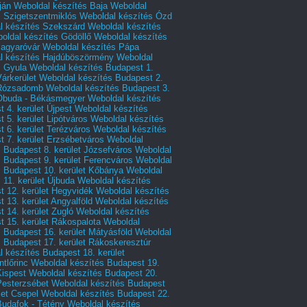
ján
Weboldal készítés Baja
Weboldal
s Szigetszentmiklós
Weboldal készítés Ózd
l készítés Szekszárd
Weboldal készítés
oldal készítés Gödöllő
Weboldal készítés
agyaróvár
Weboldal készítés Pápa
l készítés Hajdúböszörmény
Weboldal
s Gyula
Weboldal készítés Budapest 1.
Várkerület
Weboldal készítés Budapest 2.
 Rózsadomb
Weboldal készítés Budapest 3.
 Óbuda - Békásmegyer
Weboldal készítés
 4. kerület Újpest
Weboldal készítés
 5. kerület Lipótváros
Weboldal készítés
 6. kerület Terézváros
Weboldal készítés
 7. kerület Erzsébetváros
Weboldal
 Budapest 8. kerület Józsefváros
Weboldal
 Budapest 9. kerület Ferencváros
Weboldal
s Budapest 10. kerület Kőbánya
Weboldal
 11. kerület Újbuda
Weboldal készítés
t 12. kerület Hegyvidék
Weboldal készítés
 13. kerület Angyalföld
Weboldal készítés
 14. kerület Zugló
Weboldal készítés
 15. kerület Rákospalota
Weboldal
 Budapest 16. kerület Mátyásföld
Weboldal
 Budapest 17. kerület Rákoskeresztúr
 készítés Budapest 18. kerület
tlőrinc
Weboldal készítés Budapest 19.
Kispest
Weboldal készítés Budapest 20.
Pesterzsébet
Weboldal készítés Budapest
let Csepel
Weboldal készítés Budapest 22.
Budafok - Tétény
Weboldal készítés