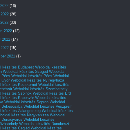
 2022
(16)
 2022
(28)
s 2022
(30)
us 2022
(12)
r 2022
(14)
 2022
(15)
ber 2021
(1)
l készítés Budapest
Weboldal készítés
n
Weboldal készítés Szeged
Weboldal
s Pécs
Weboldal készítés Pécs
Weboldal
s Győr
Weboldal készítés Nyíregyháza
l készítés Kecskemét
Weboldal készítés
ehérvár
Weboldal készítés Szombathely
l készítés Szolnok
Weboldal készítés Érd
l készítés Kaposvár
Weboldal készítés
ya
Weboldal készítés Sopron
Weboldal
s Békéscsaba
Weboldal készítés Veszprém
l készítés Zalaegerszeg
Weboldal készítés
boldal készítés Nagykanizsa
Weboldal
s Dunaújváros
Weboldal készítés
vásárhely
Weboldal készítés Dunakeszi
l készítés Cegléd
Weboldal készítés