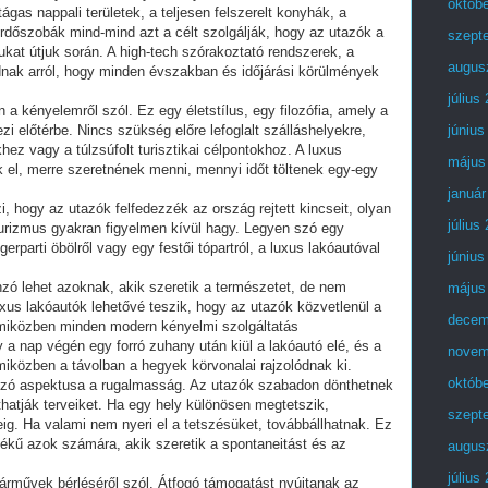
októb
ágas nappali területek, a teljesen felszerelt konyhák, a
dőszobák mind-mind azt a célt szolgálják, hogy az utazók a
szept
at útjuk során. A high-tech szórakoztató rendszerek, a
augus
dnak arról, hogy minden évszakban és időjárási körülmények
július
a kényelemről szól. Ez egy életstílus, egy filozófia, amely a
 előtérbe. Nincs szükség előre lefoglalt szálláshelyekre,
június
ez vagy a túlzsúfolt turisztikai célpontokhoz. A luxus
május
 el, merre szeretnének menni, mennyi időt töltenek egy-egy
január
i, hogy az utazók felfedezzék az ország rejtett kincseit, olyan
július
rizmus gyakran figyelmen kívül hagy. Legyen szó egy
gerparti öbölről vagy egy festői tópartról, a luxus lakóautóval
június
zó lehet azoknak, akik szeretik a természetet, de nem
május
xus lakóautók lehetővé teszik, hogy az utazók közvetlenül a
decem
 miközben minden modern kényelmi szolgáltatás
y a nap végén egy forró zuhany után kiül a lakóautó elé, és a
novem
, miközben a távolban a hegyek körvonalai rajzolódnak ki.
októb
onzó aspektusa a rugalmasság. Az utazók szabadon dönthetnek
thatják terveiket. Ha egy hely különösen megtetszik,
szept
g. Ha valami nem nyeri el a tetszésüket, továbbállhatnak. Ez
tékű azok számára, akik szeretik a spontaneitást és az
augus
július
árművek bérléséről szól. Átfogó támogatást nyújtanak az