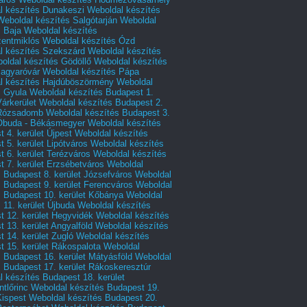
l készítés Dunakeszi
Weboldal készítés
Weboldal készítés Salgótarján
Weboldal
s Baja
Weboldal készítés
zentmiklós
Weboldal készítés Ózd
l készítés Szekszárd
Weboldal készítés
oldal készítés Gödöllő
Weboldal készítés
agyaróvár
Weboldal készítés Pápa
l készítés Hajdúböszörmény
Weboldal
s Gyula
Weboldal készítés Budapest 1.
Várkerület
Weboldal készítés Budapest 2.
 Rózsadomb
Weboldal készítés Budapest 3.
 Óbuda - Békásmegyer
Weboldal készítés
 4. kerület Újpest
Weboldal készítés
 5. kerület Lipótváros
Weboldal készítés
 6. kerület Terézváros
Weboldal készítés
 7. kerület Erzsébetváros
Weboldal
 Budapest 8. kerület Józsefváros
Weboldal
 Budapest 9. kerület Ferencváros
Weboldal
s Budapest 10. kerület Kőbánya
Weboldal
 11. kerület Újbuda
Weboldal készítés
t 12. kerület Hegyvidék
Weboldal készítés
 13. kerület Angyalföld
Weboldal készítés
 14. kerület Zugló
Weboldal készítés
 15. kerület Rákospalota
Weboldal
 Budapest 16. kerület Mátyásföld
Weboldal
 Budapest 17. kerület Rákoskeresztúr
 készítés Budapest 18. kerület
tlőrinc
Weboldal készítés Budapest 19.
Kispest
Weboldal készítés Budapest 20.