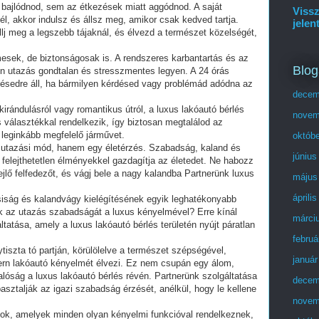
l bajlódnod, sem az étkezések miatt aggódnod. A saját
Vissz
l, akkor indulsz és állsz meg, amikor csak kedved tartja.
jelen
állj meg a legszebb tájaknál, és élvezd a természet közelségét,
.
sek, de biztonságosak is. A rendszeres karbantartás és az
Blog
den utazás gondtalan és stresszmentes legyen. A 24 órás
zésedre áll, ha bármilyen kérdésed vagy problémád adódna az
decem
kirándulásról vagy romantikus útról, a luxus lakóautó bérlés
novem
s választékkal rendelkezik, így biztosan megtalálod az
 leginkább megfelelő járművet.
októb
 utazási mód, hanem egy életérzés. Szabadság, kaland és
június
felejthetetlen élményekkel gazdagítja az életedet. Ne habozz
jlő felfedezőt, és vágj bele a nagy kalandba Partnerünk luxus
május
áprili
siság és kalandvágy kielégítésének egyik leghatékonyabb
ük az utazás szabadságát a luxus kényelmével? Erre kínál
márci
tatása, amely a luxus lakóautó bérlés területén nyújt páratlan
februá
ytiszta tó partján, körülölelve a természet szépségével,
január
dern lakóautó kényelmét élvezi. Ez nem csupán egy álom,
óság a luxus lakóautó bérlés révén. Partnerünk szolgáltatása
decem
asztalják az igazi szabadság érzését, anélkül, hogy le kellene
novem
nok, amelyek minden olyan kényelmi funkcióval rendelkeznek,