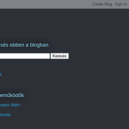
sés ebben a blogban
l
reműködők
mplex Web+
boldal