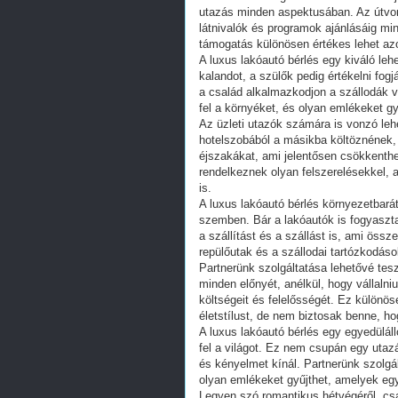
utazás minden aspektusában. Az útvona
látnivalók és programok ajánlásáig m
támogatás különösen értékes lehet azo
A luxus lakóautó bérlés egy kiváló leh
kalandot, a szülők pedig értékelni fo
a család alkalmazkodjon a szállodák 
fel a környéket, és olyan emlékeket gy
Az üzleti utazók számára is vonzó lehe
hotelszobából a másikba költöznének,
éjszakákat, ami jelentősen csökkenthe
rendelkeznek olyan felszerelésekkel,
is.
A luxus lakóautó bérlés környezetbarát
szemben. Bár a lakóautók is fogyaszt
a szállítást és a szállást is, ami össz
repülőutak és a szállodai tartózkodás
Partnerünk szolgáltatása lehetővé tes
minden előnyét, anélkül, hogy vállaln
költségeit és felelősségét. Ez különö
életstílust, de nem biztosak benne, ho
A luxus lakóautó bérlés egy egyedülál
fel a világot. Ez nem csupán egy uta
és kényelmet kínál. Partnerünk szolgá
olyan emlékeket gyűjthet, amelyek egy 
Legyen szó romantikus hétvégéről, csa