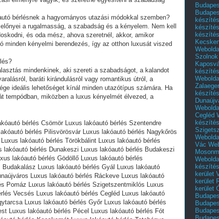
Budapest
Budapes
kóautó bérlésnek a hagyományos utazási módokkal szemben?
készíté
b előnyei a rugalmasság, a szabadság és a kényelem. Nem kell
készíté
készíté
ndoskodni, és oda mész, ahova szeretnél, akkor, amikor
Kecske
tó minden kényelmi berendezés, így az otthon luxusát viszed
Webolda
Szolnok
rlés?
Kaposvá
álasztás mindenkinek, aki szereti a szabadságot, a kalandot
készíté
Webolda
ralásról, baráti kirándulásról vagy romantikus útról, a
Zalaege
ége ideális lehetőséget kínál minden utazótípus számára. Ha
készíté
ját tempódban, miközben a luxus kényelmét élvezed, a
Dunaújv
Webolda
Cegléd
készíté
akóautó bérlés Csömör Luxus lakóautó bérlés Szentendre
Szigets
akóautó bérlés Pilisvörösvár Luxus lakóautó bérlés Nagykőrös
Webolda
Luxus lakóautó bérlés Törökbálint Luxus lakóautó bérlés
Vác
Web
s lakóautó bérlés Dunakeszi Luxus lakóautó bérlés Budakeszi
Mosonm
xus lakóautó bérlés Gödöllő Luxus lakóautó bérlés
Webolda
készíté
 Budakalász Luxus lakóautó bérlés Gyál Luxus lakóautó
kerület 
unaújváros Luxus lakóautó bérlés Ráckeve Luxus lakóautó
kerület
és Pomáz Luxus lakóautó bérlés Szigetszentmiklós Luxus
kerület
érlés Vecsés Luxus lakóautó bérlés Cegléd Luxus lakóautó
Budapest
gytarcsa Luxus lakóautó bérlés Győr Luxus lakóautó bérlés
Budapest
Budapest
st Luxus lakóautó bérlés Pécel Luxus lakóautó bérlés Fót
Budapest