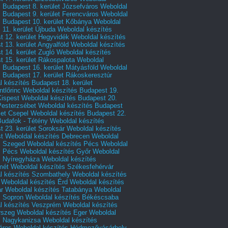
 Budapest 8. kerület Józsefváros
Weboldal
 Budapest 9. kerület Ferencváros
Weboldal
s Budapest 10. kerület Kőbánya
Weboldal
 11. kerület Újbuda
Weboldal készítés
t 12. kerület Hegyvidék
Weboldal készítés
 13. kerület Angyalföld
Weboldal készítés
 14. kerület Zugló
Weboldal készítés
 15. kerület Rákospalota
Weboldal
 Budapest 16. kerület Mátyásföld
Weboldal
 Budapest 17. kerület Rákoskeresztúr
 készítés Budapest 18. kerület
tlőrinc
Weboldal készítés Budapest 19.
Kispest
Weboldal készítés Budapest 20.
Pesterzsébet
Weboldal készítés Budapest
let Csepel
Weboldal készítés Budapest 22.
Budafok - Tétény
Weboldal készítés
 23. kerület Soroksár
Weboldal készítés
t
Weboldal készítés Debrecen
Weboldal
s Szeged
Weboldal készítés Pécs
Weboldal
s Pécs
Weboldal készítés Győr
Weboldal
s Nyíregyháza
Weboldal készítés
mét
Weboldal készítés Székesfehérvár
l készítés Szombathely
Weboldal készítés
Weboldal készítés Érd
Weboldal készítés
r
Weboldal készítés Tatabánya
Weboldal
s Sopron
Weboldal készítés Békéscsaba
l készítés Veszprém
Weboldal készítés
rszeg
Weboldal készítés Eger
Weboldal
s Nagykanizsa
Weboldal készítés
áros
Weboldal készítés Hódmezővásárhely