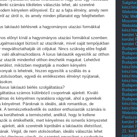
Salgótar
denki számára tökéletes választás lehet, aki szeretné
készíté
odern kényelem előnyeivel. Ez az a fajta élmény, amely nem
Webolda
l az útról is, és amely minden pillanatot egy felejthetetlen
Vác
Web
Mosonm
Webolda
xus lakóautó bérlésnek a hagyományos utazási formákkal
készíté
kerület 
ámos előnyt kínál a hagyományos utazási formákkal szemben.
kerület
galmasságot biztosít az utazóknak, mivel saját tempójukban
kerület
Budapest
 megváltoztathatják úti céljukat. Nincs szükség előre foglalt
Budapest
 való alkalmazkodásra. A luxus lakóautók egyesítik az otthon
Budapest
 az utazók mindenhol otthon érezhetik magukat. Lehetővé
Budapest
kerülést, miközben megtartják a modern kényelmi
készítés
konyak is lehetnek, hiszen egyesítik a szállás és a
készítés
készíté
 utolsósorban, egyedi és emlékezetes élményt nyújtanak,
készítés
ásokon.
Budapes
luxus lakóautó bérlés szolgáltatása?
Budapest
lgáltatása számos különböző csoportnak ajánlott. Kiváló
Budapest
galmas és kényelmes nyaralásra vágynak, ahol a gyerekek
Budapest
készítés
a kényelmet. Pároknak is ideális, akik romantikus, de
készítés
. A természetkedvelők és outdoor enthusiasták számára is
Weboldal
a kerülhetnek a természettel, anélkül, hogy le kellene
Pestszen
azók is értékelhetik, mert kényelmes és ismerős környezetet
kerület 
ajánlott, akik szeretnék kipróbálni a lakóautós életstílust,
kerület 
21. kerü
nának. Végül, de nem utolsósorban, ideális választás lehet
kerület 
zási élményre vágyik, és szeretné egyesíteni a szabadság