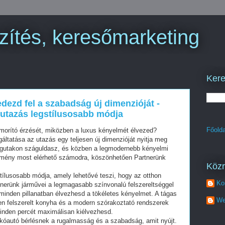
zítés, keresőmarketing
Kere
dezd fel a szabadság új dimenzióját -
 utazás legstílusosabb módja
Főolda
morító érzését, miközben a luxus kényelmét élvezed?
gáltatása az utazás egy teljesen új dimenzióját nyitja meg
águtakon száguldasz, és közben a legmodernebb kényelmi
lmény most elérhető számodra, köszönhetően Partnerünk
Köz
stílusosabb módja, amely lehetővé teszi, hogy az otthon
Ko
tnerünk járművei a legmagasabb színvonalú felszereltséggel
minden pillanatban élvezhesd a tökéletes kényelmet. A tágas
We
sen felszerelt konyha és a modern szórakoztató rendszerek
minden percét maximálisan kiélvezhesd.
akóautó bérlésnek a rugalmasság és a szabadság, amit nyújt.