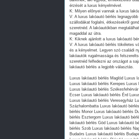
érzését a luxus kényelmével.
K: Milyen előnyei vannak a luxus la
V: A luxus lakóautó bérlés legnagyob
szállodákat foglalni, étkezésekről go
szeretnéd. A lakóautókban megtalálha
magaddal az útra.
K: Kiknek ajánlott a luxus lakóautó bé
V: A luxus lakóautó bérlés tökéletes v
és a kényelmet. Legyen szó családi nya
lakóautók rugalmassága és felszerelts
szeretnéd felfedezni az országot a sa
lakóautó bérlés a legjobb választás.
Luxus lakóautó bérlés Maglód Luxus l
Luxus lakóautó bérlés Kerepes Luxus l
Luxus lakóautó bérlés Székesfehérvár 
Ecser Luxus lakóautó bérlés Érd Luxu
Luxus lakóautó bérlés Veresegyház Lu
Százhalombatta Luxus lakóautó bérlés
bérlés Monor Luxus lakóautó bérlés D
bérlés Esztergom Luxus lakóautó bérl
lakóautó bérlés Göd Luxus lakóautó b
bérlés Szob Luxus lakóautó bérlés Na
Budaörs Luxus lakóautó bérlés Budape