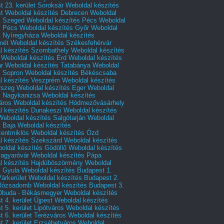
 23. kerület Soroksár
Weboldal készítés
t
Weboldal készítés Debrecen
Weboldal
s Szeged
Weboldal készítés Pécs
Weboldal
s Pécs
Weboldal készítés Győr
Weboldal
s Nyíregyháza
Weboldal készítés
mét
Weboldal készítés Székesfehérvár
l készítés Szombathely
Weboldal készítés
Weboldal készítés Érd
Weboldal készítés
r
Weboldal készítés Tatabánya
Weboldal
s Sopron
Weboldal készítés Békéscsaba
l készítés Veszprém
Weboldal készítés
rszeg
Weboldal készítés Eger
Weboldal
s Nagykanizsa
Weboldal készítés
áros
Weboldal készítés Hódmezővásárhely
l készítés Dunakeszi
Weboldal készítés
Weboldal készítés Salgótarján
Weboldal
s Baja
Weboldal készítés
zentmiklós
Weboldal készítés Ózd
l készítés Szekszárd
Weboldal készítés
oldal készítés Gödöllő
Weboldal készítés
agyaróvár
Weboldal készítés Pápa
l készítés Hajdúböszörmény
Weboldal
s Gyula
Weboldal készítés Budapest 1.
Várkerület
Weboldal készítés Budapest 2.
 Rózsadomb
Weboldal készítés Budapest 3.
 Óbuda - Békásmegyer
Weboldal készítés
 4. kerület Újpest
Weboldal készítés
 5. kerület Lipótváros
Weboldal készítés
 6. kerület Terézváros
Weboldal készítés
 7. kerület Erzsébetváros
Weboldal