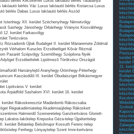
kóautó bérlés Kecskemét Luxus lakóautó bérlés Tatabánya
készítés
 lakóautó bérlés Vác Luxus lakóautó bérlés Kistarcsa Luxus
készítés
utó bérlés Dabas Luxus lakóautó bérlés Aszód
készíté
készítés
Budapes
get Istenhegy XII. kerület Széchenyihegy Németvölgy
Budapest
asút Sashegy Jánoshegy Orbánhegy Virányos Kissvábhegy
Budapest
ő 12. kerület Farkasvölgy
Budapest
erület Terézváros
készítés
íz Rózsadomb Újlak Budaliget II. kerület Máriaremete Zöldmál
készítés
Weboldal
zyrét Vérhalom Kurucles Erzsébetliget Kővár Rézmál
Pestszen
om Pasarét Szépvölgy Szemlőhegy Szépilona Nyék
kerület 
s Adyliget Erzsébettelek Lipótmező Törökvész Országút
kerület 
21. kerü
Rómaifürdő Harsánylejtő Aranyhegy-Ürömhegy-Péterhegy
kerület 
Budapest
uincum Kaszásdűlő III. kerület Óbudaisziget Békásmegyer
Budapes
rület
készíté
let Lipótváros V. kerület
készíté
ota Árpádföld Sashalom XVI. kerület 16. kerület
készíté
Kecske
Webolda
17. kerület Rákoskeresztúr Madárdomb Rákoscsaba
Szolnok
iget Régiakadémiatelep Akadémiaújtelep Rákoskert
Kaposvá
tszentimre Halmierdő Szemeretelep Ganzkertváros Gloriett-
készíté
lep Lakatos-lakótelep Krepuska Géza-telep Újpéteritelep
Webolda
II. kerület Bélatelep Belsőmajor Kossuth Ferenc-telep
Zalaege
készíté
klóstelep Ferihegy Lónyaytelep Szent Imre-kertváros
Dunaújv