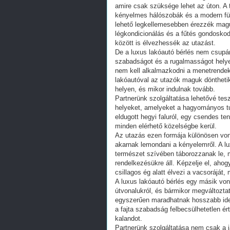
amire csak szüksége lehet az úton. A t
kényelmes hálószobák és a modern für
lehető legkellemesebben érezzék maguk
légkondicionálás és a fűtés gondosko
között is élvezhessék az utazást.
De a luxus lakóautó bérlés nem csupán 
szabadságot és a rugalmasságot helyezi
nem kell alkalmazkodni a menetrendekh
lakóautóval az utazók maguk dönthetik
helyen, és mikor indulnak tovább.
Partnerünk szolgáltatása lehetővé tesz
helyeket, amelyeket a hagyományos tu
eldugott hegyi faluról, egy csendes ten
minden elérhető közelségbe kerül.
Az utazás ezen formája különösen von
akarnak lemondani a kényelemről. A lu
természet szívében táborozzanak le,
rendelkezésükre áll. Képzelje el, ahog
csillagos ég alatt élvezi a vacsoráját
A luxus lakóautó bérlés egy másik v
útvonalukról, és bármikor megváltozta
egyszerűen maradhatnak hosszabb idei
a fajta szabadság felbecsülhetetlen ér
kalandot.
Partnerünk szolgáltatása nem csak a j