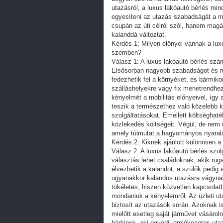
utazásról, a luxus lakóautó bérlés min
egyesíteni az utazás szabadságát a m
csupán az úti célról szól, hanem magáró
kalanddá változtat.
Kérdés 1: Milyen előnyei vannak a lu
szemben?
Válasz 1: A luxus lakóautó bérlés sz
Elsősorban nagyobb szabadságot és ru
fedezhetik fel a környéket, és bármikor
szálláshelyekre vagy fix menetrendhez
kényelmét a mobilitás előnyeivel, így
teszik a természethez való közelebb 
szolgáltatásokat. Emellett költséghaté
közlekedés költségeit. Végül, de nem
amely túlmutat a hagyományos nyaral
Kérdés 2: Kiknek ajánlott különösen a 
Válasz 2: A luxus lakóautó bérlés szo
választás lehet családoknak, akik ru
élvezhetik a kalandot, a szülők pedig 
ugyanakkor kalandos utazásra vágynak
tökéletes, hiszen közvetlen kapcsolatb
mondaniuk a kényelemről. Az üzleti ut
biztosít az utazások során. Azoknak is 
mielőtt esetleg saját járművet vásárol
bárkinek, aki egyedi, emlékezetes uta