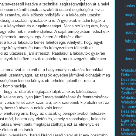
ltervezéstől kezdve a technikai segítségnyújtáson át a helyi
június
indenben számíthatnak a szakértő csapat segítségére. Ez a
május
k számára, akik először próbálják ki a lakóautós utazást.
etőség a családi nyaralásokra is. A gyerekek imádni fogják a
áprili
gják a kényelmet és a rugalmasságot. Nincs szükség arra, hogy
vagy éttermek menetrendjéhez. A saját tempójukban fedezhetik
márci
űjthetnek, amelyek egy életen át elkísérik őket.
februá
t a luxus lakóautó bérlés lehetősége. Ahelyett, hogy egyik
 egy kényelmes és ismerős környezetben tölthetik az
január
ti az utazással járó stresszt. Ráadásul a lakóautók gyakran
 amelyek lehetővé teszik a hatékony munkavégzést útközben
decem
 alternatívát is jelenthet a hagyományos utazási formákkal
Webolda
Debrece
anak üzemanyagot, az utazók egyetlen járművel oldhatják meg
készíté
ességében kisebb környezeti terhelést jelenthet, mint a
készíté
ok kombinációja.
Webolda
zi, hogy az utazók megtapasztalják a luxus lakóautózás
Székesf
iuk kellene egy ilyen jármű megvásárlásának és fenntartásának
Webolda
Webolda
sen vonzó lehet azok számára, akik szeretnék kipróbálni ezt az
Tatabán
gy hosszú távon is nekik való lenne.
készíté
ló lehetőség arra, hogy az utazók új perspektívából fedezzék
Webolda
zási mód, hanem egy életérzés, amely szabadságot, kalandot
Eger
We
ltatása révén bárki megtapasztalhatja ezt az élményt, és
készíté
Hódmező
életen át elkísérik.
Webolda
ládi nyaralásról, baráti kirándulásról vagy akár egy hosszabb