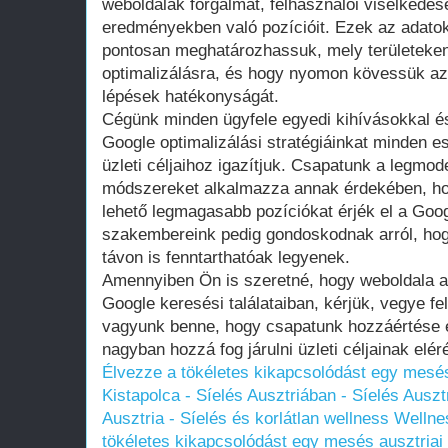
weboldalak forgalmát, felhasználói viselkedés
eredményekben való pozícióit. Ezek az adato
pontosan meghatározhassuk, mely területeke
optimalizálásra, és hogy nyomon kövessük az 
lépések hatékonyságát.
Cégünk minden ügyfele egyedi kihívásokkal és
Google optimalizálási stratégiáinkat minden e
üzleti céljaihoz igazítjuk. Csapatunk a legmo
módszereket alkalmazza annak érdekében, hog
lehető legmagasabb pozíciókat érjék el a Google
szakembereink pedig gondoskodnak arról, ho
távon is fenntarthatóak legyenek.
Amennyiben Ön is szeretné, hogy weboldala az
Google keresési találataiban, kérjük, vegye fe
vagyunk benne, hogy csapatunk hozzáértése 
nagyban hozzá fog járulni üzleti céljainak elé
Élvezze a tökéletes kikapcsolódást egy mesés 
Kistapolca - Síelés Ausztriában - Síelés Ausz
Ausztria - Síelés és korlátlan wellness
Wellnes
tökéletes kikapcsolódást egy mesés ausztriai 