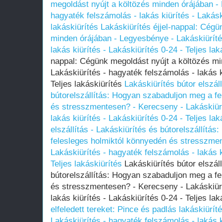
megoldást nyújt a költözés minden órájában -
hagyaték felszámolás - lakás kiürítés - Lakásk
lakáskiürítés
Lakáskiürítés éjjel-nappal: Cégü
minden órájában - Legyesbénye - Lakáskiüríté
lakás kiürítés - Lakáskiürítés 0-24 - Teljes lak
nappal: Cégünk megoldást nyújt a költözés m
Lakáskiürítés - hagyaték felszámolás - lakás k
Teljes lakáskiürítés
Lakáskiürítés bútor elszál
bútorelszállítás: Hogyan szabaduljon meg a f
és stresszmentesen? - Kerecseny - Lakáskiürí
lakás kiürítés - Lakáskiürítés 0-24 - Teljes lak
elszállítás - Lakáskiürítés és bútorelszállítá
felesleges holmiktól könnyedén és stresszme
Lakáskiürítés - hagyaték felszámolás - lakás k
Teljes lakáskiürítés
Lakáskiürítés bútor elszáll
bútorelszállítás: Hogyan szabaduljon meg a f
és stresszmentesen? - Kerecseny - Lakáskiürí
lakás kiürítés - Lakáskiürítés 0-24 - Teljes la
elfeledett tereket: Pince és padlás lakáskiürít
Lakáskiürítés - hagyaték felszámolás - lakás k