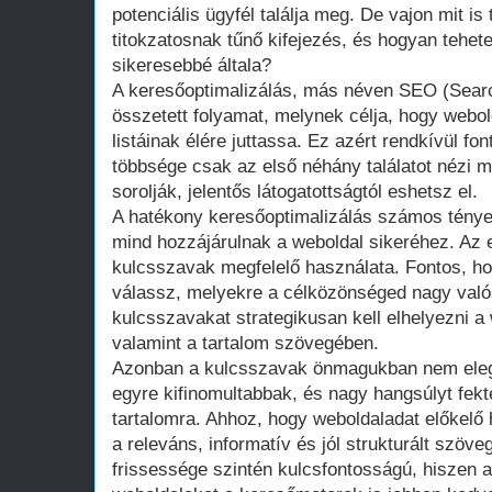
potenciális ügyfél találja meg. De vajon mit is
titokzatosnak tűnő kifejezés, és hogyan tehe
sikeresebbé általa?
A keresőoptimalizálás, más néven SEO (Searc
összetett folyamat, melynek célja, hogy webol
listáinak élére juttassa. Ez azért rendkívül fo
többsége csak az első néhány találatot nézi m
sorolják, jelentős látogatottságtól eshetsz el.
A hatékony keresőoptimalizálás számos ténye
mind hozzájárulnak a weboldal sikeréhez. Az 
kulcsszavak megfelelő használata. Fontos, ho
válassz, melyekre a célközönséged nagy való
kulcsszavakat strategikusan kell elhelyezni a
valamint a tartalom szövegében.
Azonban a kulcsszavak önmagukban nem ele
egyre kifinomultabbak, és nagy hangsúlyt fekt
tartalomra. Ahhoz, hogy weboldaladat előkelő 
a releváns, informatív és jól strukturált szöve
frissessége szintén kulcsfontosságú, hiszen a