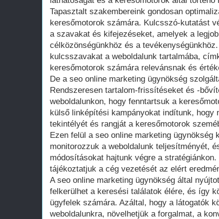
láthatóságát és a keresőmotorok által történő 
Tapasztalt szakembereink gondosan optimalizá
keresőmotorok számára. Kulcsszó-kutatást vé
a szavakat és kifejezéseket, amelyek a legjob
célközönségünkhöz és a tevékenységünkhöz. 
kulcsszavakat a weboldalunk tartalmába, cím
keresőmotorok számára relevánsnak és érték
De a seo online marketing ügynökség szolgált
Rendszeresen tartalom-frissítéseket és -bőví
weboldalunkon, hogy fenntartsuk a keresőmoto
külső linképítési kampányokat indítunk, hogy 
tekintélyét és rangját a keresőmotorok szemé
Ezen felül a seo online marketing ügynökség 
monitorozzuk a weboldalunk teljesítményét, 
módosításokat hajtunk végre a stratégiánkon.
tájékoztatjuk a cég vezetését az elért eredmén
A seo online marketing ügynökség által nyújto
felkerülhet a keresési találatok élére, és így
ügyfelek számára. Azáltal, hogy a látogatók k
weboldalunkra, növelhetjük a forgalmat, a kon