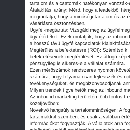
tartalom és a csatornák hatékonyan vonzzák-
Átalakítási arány: Mérd, hogy a leadekből hány
megmutatja, hogy a minőségi tartalom és az é
vásárlásra ösztönzésben.
Ügyfél-megtartás: Vizsgáld meg az ügyfélmegta
ügyfélértéket. Ezek mutatják, hogy az inbound
a hosszú távú ügyfélkapcsolatok kialakításáb
Megtérülés a befektetésre (ROI): Számítsd ki
befektetéseinek megtérülését. Ez átfogó képet 
pénzügyileg is sikeres-e a vállalat számára.
Ezen mérőszámok rendszeres nyomon követése
számára, hogy folyamatosan fejlesszék és opt
tevékenységüket, és megbizonyosodjanak ann
Milyen trendek figyelhetők meg az inbound m
Az inbound marketing területén több fontos tr
közeljövőben:
Növekvő hangsúly a tartalomminőségen: A fo
tartalmakkal szemben, és csak a valóban ért
információkat fogyasztják. A vállalatok arra 