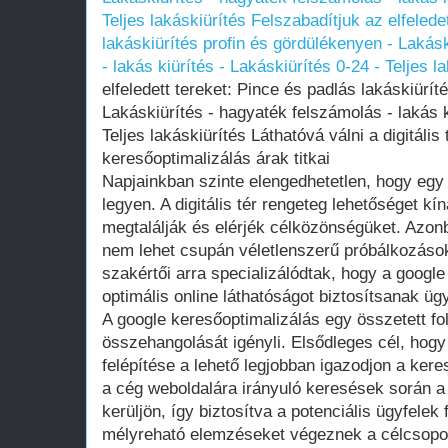
Teljes lakáskiürítés
Felszabadítjuk az elfelede
lakáskiürítés profin és gördülékenyen - Lakás
- lakás kiürítés - Lakáskiürítés 0-24 - Teljes l
elfeledett tereket: Pince és padlás lakáskiürít
Lakáskiürítés - hagyaték felszámolás - lakás k
Teljes lakáskiürítés Láthatóvá válni a digitális
keresőoptimalizálás árak titkai
Napjainkban szinte elengedhetetlen, hogy egy v
legyen. A digitális tér rengeteg lehetőséget k
megtalálják és elérjék célközönségüket. Azonb
nem lehet csupán véletlenszerű próbálkozások
szakértői arra specializálódtak, hogy a google
optimális online láthatóságot biztosítsanak üg
A google keresőoptimalizálás egy összetett 
összehangolását igényli. Elsődleges cél, hogy
felépítése a lehető legjobban igazodjon a ker
a cég weboldalára irányuló keresések során 
kerüljön, így biztosítva a potenciális ügyfelek
mélyreható elemzéseket végeznek a célcsopor