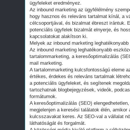
ügyfeleket eredményez.
Az inbound marketing az ügyfélélmény szempon
hogy hasznos és releváns tartalmat kínál, a vá
célcsoportjával, és bizalmat ébreszt irántuk. 
potenciális ügyfelek bizalmát elnyerje, és hoss
kapcsolatokat alakítson ki.
Melyek az inbound marketing leghatékonyabb
Az inbound marketing leghatékonyabb eszköze
tartalommarketing, a keresőoptimalizálás (SE
mail marketing.
A tartalommarketing kulcsfontosságú eleme az
értékes, érdekes és releváns tartalmak létreh
a potenciális ügyfeleket, és segítenek megolda
tartozhatnak blogbejegyzések, videók, podca
formátumok.
A keresőoptimalizálás (SEO) elengedhetetlen, 
megjelenjen a keresési találatok élén, amikor
kulcsszavakat keres. Az SEO-val a vállalat n
láthatóságát és forgalmát.
A közösségi média kiváló platform a célközöns