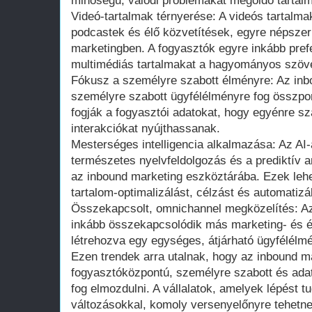
minőségű, valódi problémákat megoldó tartalm
Videó-tartalmak térnyerése: A videós tartalma
podcastek és élő közvetítések, egyre népsze
marketingben. A fogyasztók egyre inkább prefe
multimédiás tartalmakat a hagyományos szö
Fókusz a személyre szabott élményre: Az inb
személyre szabott ügyfélélményre fog összpont
fogják a fogyasztói adatokat, hogy egyénre sza
interakciókat nyújthassanak.
Mesterséges intelligencia alkalmazása: Az AI-
természetes nyelvfeldolgozás és a prediktív a
az inbound marketing eszköztárába. Ezek leh
tartalom-optimalizálást, célzást és automatizá
Összekapcsolt, omnichannel megközelítés: Az
inkább összekapcsolódik más marketing- és ér
létrehozva egy egységes, átjárható ügyfélélm
Ezen trendek arra utalnak, hogy az inbound m
fogyasztóközpontú, személyre szabott és ada
fog elmozdulni. A vállalatok, amelyek lépést t
változásokkal, komoly versenyelőnyre tehetne