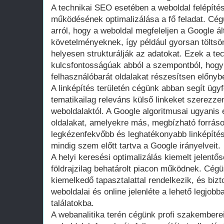
A technikai SEO esetében a weboldal felépíté
működésének optimalizálása a fő feladat. Cé
arról, hogy a weboldal megfeleljen a Google ált
követelményeknek, így például gyorsan töltsön
helyesen strukturálják az adatokat. Ezek a te
kulcsfontosságúak abból a szempontból, hogy
felhasználóbarát oldalakat részesítsen előnyben
A linképítés területén cégünk abban segít ügy
tematikailag releváns külső linkeket szerezz
weboldalaktól. A Google algoritmusai ugyanis 
oldalakat, amelyekre más, megbízható forráso
legkézenfekvőbb és leghatékonyabb linképítés
mindig szem előtt tartva a Google irányelveit.
A helyi keresési optimalizálás kiemelt jelent
földrajzilag behatárolt piacon működnek. Cégü
kiemelkedő tapasztalattal rendelkezik, és bizt
weboldalai és online jelenléte a lehető legjobb
találatokba.
A webanalitika terén cégünk profi szakemberei