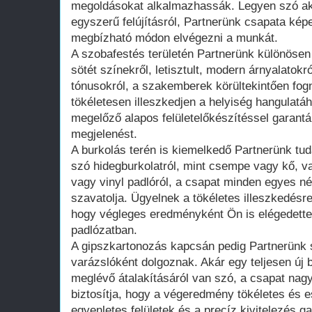
megoldásokat alkalmazhassák. Legyen szó akár
egyszerű felújításról, Partnerünk csapata kép
megbízható módon elvégezni a munkát.
A szobafestés területén Partnerünk különösen
sötét színekről, letisztult, modern árnyalatok
tónusokról, a szakemberek körültekintően fogna
tökéletesen illeszkedjen a helyiség hangulatáh
megelőző alapos felületelőkészítéssel garantá
megjelenést.
A burkolás terén is kiemelkedő Partnerünk tu
szó hidegburkolatról, mint csempe vagy kő, va
vagy vinyl padlóról, a csapat minden egyes n
szavatolja. Ügyelnek a tökéletes illeszkedésre 
hogy végleges eredményként Ön is elégedett
padlózatban.
A gipszkartonozás kapcsán pedig Partnerünk 
varázslóként dolgoznak. Akár egy teljesen új b
meglévő átalakításáról van szó, a csapat nag
biztosítja, hogy a végeredmény tökéletes és e
egyenletes felületek és a precíz kivitelezés ga