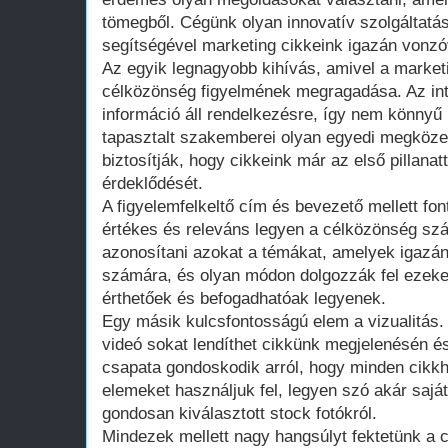
tömegből. Cégünk olyan innovatív szolgáltatá
segítségével marketing cikkeink igazán vonz
Az egyik legnagyobb kihívás, amivel a marke
célközönség figyelmének megragadása. Az int
információ áll rendelkezésre, így nem könnyű
tapasztalt szakemberei olyan egyedi megköze
biztosítják, hogy cikkeink már az első pillanat
érdeklődését.
A figyelemfelkeltő cím és bevezető mellett fon
értékes és releváns legyen a célközönség sz
azonosítani azokat a témákat, amelyek igazán
számára, és olyan módon dolgozzák fel ezeke
érthetőek és befogadhatóak legyenek.
Egy másik kulcsfontosságú elem a vizualitás.
videó sokat lendíthet cikkünk megjelenésén é
csapata gondoskodik arról, hogy minden cikkh
elemeket használjuk fel, legyen szó akár saját
gondosan kiválasztott stock fotókról.
Mindezek mellett nagy hangsúlyt fektetünk a c