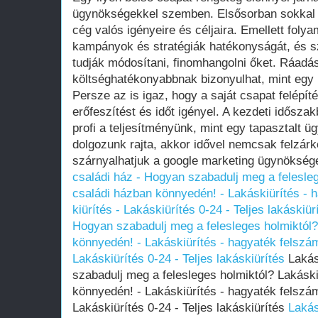
ügynökségekkel szemben. Elsősorban sokkal j
cég valós igényeire és céljaira. Emellett fol
kampányok és stratégiák hatékonyságát, és 
tudják módosítani, finomhangolni őket. Ráadá
költséghatékonyabbnak bizonyulhat, mint egy
Persze az is igaz, hogy a saját csapat felépít
erőfeszítést és időt igényel. A kezdeti idősza
profi a teljesítményünk, mint egy tapasztalt ü
dolgozunk rajta, akkor idővel nemcsak felzárkó
szárnyalhatjuk a google marketing ügynöksége
családi ház - Hogyan szabadulj meg a felesleg
családi házban könnyedén! - Lakáskiürítés - 
kiürítés - Lakáskiürítés 0-24 - Teljes lakáskiür
Hogyan szabadulj meg a felesleges holmiktól?
könnyedén! - Lakáskiürítés - hagyaték felszámo
Lakáskiürítés 0-24 - Teljes lakáskiürítés
Lakás
szabadulj meg a felesleges holmiktól? Lakáski
könnyedén! - Lakáskiürítés - hagyaték felszámo
Lakáskiürítés 0-24 - Teljes lakáskiürítés
Lakás