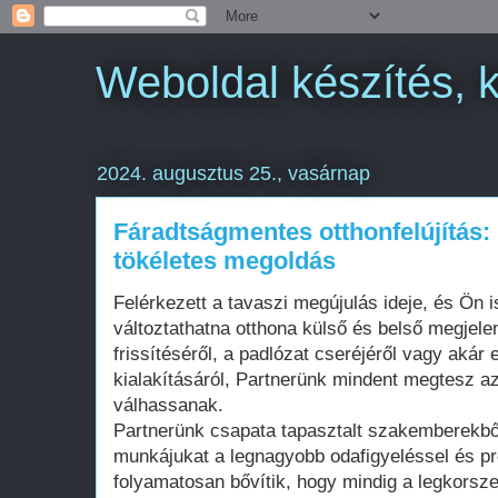
Weboldal készítés, 
2024. augusztus 25., vasárnap
Fáradtságmentes otthonfelújítás:
tökéletes megoldás
Felérkezett a tavaszi megújulás ideje, és Ön is
változtathatna otthona külső és belső megjel
frissítéséről, a padlózat cseréjéről vagy akár e
kialakításáról, Partnerünk mindent megtesz az
válhassanak.
Partnerünk csapata tapasztalt szakemberekből 
munkájukat a legnagyobb odafigyeléssel és pr
folyamatosan bővítik, hogy mindig a legkorsz