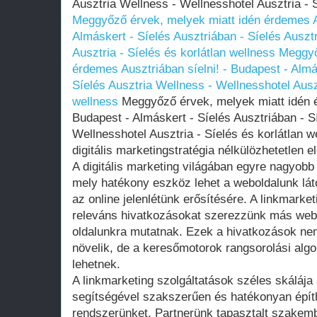
Ausztria Wellness - Wellnesshotel Ausztria - S
Meggyőző érvek, melyek miatt idén érdemes Au
Almáskert - Síelés Ausztriában - Síelés Auszt
Ausztria - Síelés és korlátlan wellness
Meggyő
érdemes Ausztriában síelni! - Budapest - Almá
Síelés Ausztria Wellness - Wellnesshotel Auszt
wellness
Meggyőző érvek, melyek miatt idén é
Budapest - Almáskert - Síelés Ausztriában - S
Wellnesshotel Ausztria - Síelés és korlátlan w
digitális marketingstratégia nélkülözhetetlen 
A digitális marketing világában egyre nagyobb
mely hatékony eszköz lehet a weboldalunk lá
az online jelenlétünk erősítésére. A linkmarke
releváns hivatkozásokat szerezzünk más webo
oldalunkra mutatnak. Ezek a hivatkozások nem
növelik, de a keresőmotorok rangsorolási algor
lehetnek.
A linkmarketing szolgáltatások széles skálája
segítségével szakszerűen és hatékonyan építhe
rendszerünket. Partnerünk tapasztalt szakem