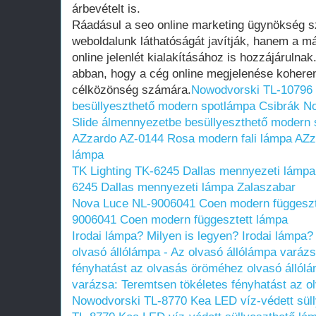
árbevételt is.
Ráadásul a seo online marketing ügynökség s
weboldalunk láthatóságát javítják, hanem a m
online jelenlét kialakításához is hozzájárulna
abban, hogy a cég online megjelenése koheren
célközönség számára.
Nowodvorski TL-10796 
besüllyeszthető modern spotlámpa Csibrák
No
Slide álmennyezetbe besüllyeszthető modern
AZzardo AZ-0144 Rosa modern fali lámpa
AZz
lámpa
TK Lighting TK-6245 Dallas mennyezeti lámpa
6245 Dallas mennyezeti lámpa Zalaszabar
Nova Luce NL-9006041 Coen modern függeszt
9006041 Coen modern függesztett lámpa
Irodai lámpa? Milyen is legyen?
Irodai lámpa?
olvasó állólámpa - Az olvasó állólámpa varáz
fényhatást az olvasás öröméhez
olvasó állól
varázsa: Teremtsen tökéletes fényhatást az 
Nowodvorski TL-8770 Kea LED víz-védett sül