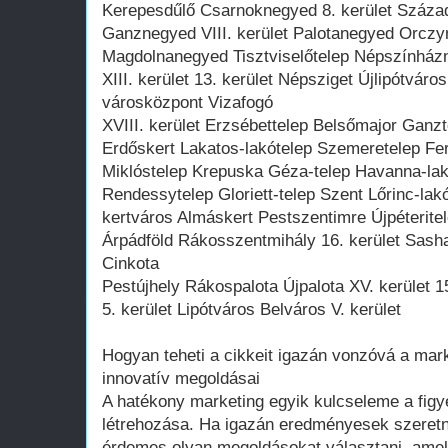
Kerepesdűlő Csarnoknegyed 8. kerület Száz
Ganznegyed VIII. kerület Palotanegyed Orcz
Magdolnanegyed Tisztviselőtelep Népszínház
XIII. kerület 13. kerület Népsziget Újlipótvár
városközpont Vizafogó
XVIII. kerület Erzsébettelep Belsőmajor Ganzt
Erdőskert Lakatos-lakótelep Szemeretelep Fe
Miklóstelep Krepuska Géza-telep Havanna-lak
Rendessytelep Gloriett-telep Szent Lőrinc-lakó
kertváros Almáskert Pestszentimre Újpéterite
Árpádföld Rákosszentmihály 16. kerület Sasha
Cinkota
Pestújhely Rákospalota Újpalota XV. kerület 15
5. kerület Lipótváros Belváros V. kerület
Hogyan teheti a cikkeit igazán vonzóvá a mark
innovatív megoldásai
A hatékony marketing egyik kulcseleme a figye
létrehozása. Ha igazán eredményesek szeretné
érdemes olyan megoldásokat választani, amel