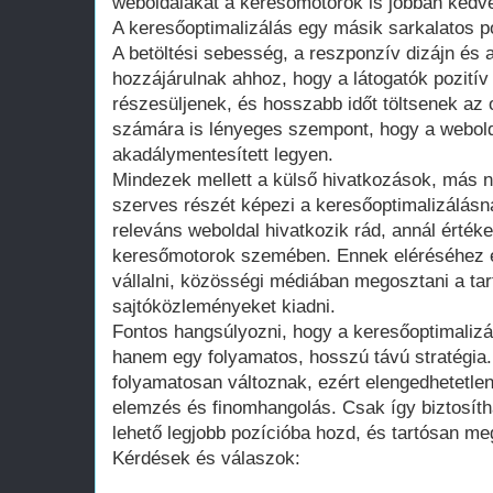
weboldalakat a keresőmotorok is jobban kedve
A keresőoptimalizálás egy másik sarkalatos po
A betöltési sebesség, a reszponzív dizájn és a
hozzájárulnak ahhoz, hogy a látogatók pozitív
részesüljenek, és hosszabb időt töltsenek az
számára is lényeges szempont, hogy a webold
akadálymentesített legyen.
Mindezek mellett a külső hivatkozások, más n
szerves részét képezi a keresőoptimalizálásn
releváns weboldal hivatkozik rád, annál érték
keresőmotorok szemében. Ennek eléréséhez é
vállalni, közösségi médiában megosztani a ta
sajtóközleményeket kiadni.
Fontos hangsúlyozni, hogy a keresőoptimalizá
hanem egy folyamatos, hosszú távú stratégia.
folyamatosan változnak, ezért elengedhetetle
elemzés és finomhangolás. Csak így biztosíth
lehető legjobb pozícióba hozd, és tartósan me
Kérdések és válaszok: