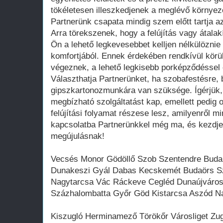
tökéletesen illeszkedjenek a meglévő környez
Partnerünk csapata mindig szem előtt tartja az
Arra törekszenek, hogy a felújítás vagy átal
Ön a lehető legkevesebbet kelljen nélkülöznie
komfortjából. Ennek érdekében rendkívül körü
végeznek, a lehető legkisebb porképződéssel é
Választhatja Partnerünket, ha szobafestésre,
gipszkartonozmunkára van szüksége. Ígérjük,
megbízható szolgáltatást kap, emellett pedig 
felújítási folyamat részese lesz, amilyenről mi
kapcsolatba Partnerünkkel még ma, és kezdje
megújulásnak!
Vecsés Monor Gödöllő Szob Szentendre Budak
Dunakeszi Gyál Dabas Kecskemét Budaörs Sz
Nagytarcsa Vác Ráckeve Cegléd Dunaújváro
Százhalombatta Győr Göd Kistarcsa Aszód N
Kiszugló Herminamező Törökőr Városliget Zug