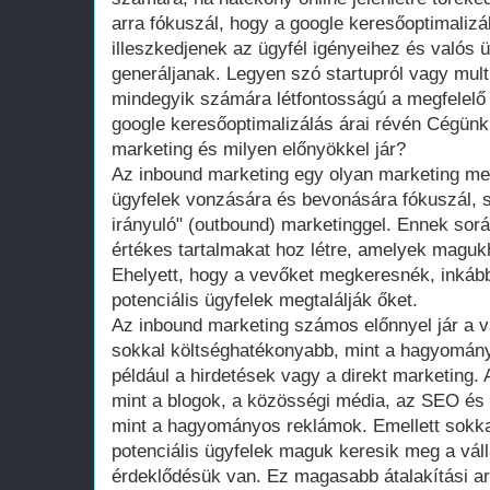
arra fókuszál, hogy a google keresőoptimalizá
illeszkedjenek az ügyfél igényeihez és valós 
generáljanak. Legyen szó startupról vagy multin
mindegyik számára létfontosságú a megfelelő 
google keresőoptimalizálás árai révén Cégünk 
marketing és milyen előnyökkel jár?
Az inbound marketing egy olyan marketing meg
ügyfelek vonzására és bevonására fókuszál,
irányuló" (outbound) marketinggel. Ennek sorá
értékes tartalmakat hoz létre, amelyek magu
Ehelyett, hogy a vevőket megkeresnék, inkább
potenciális ügyfelek megtalálják őket.
Az inbound marketing számos előnnyel jár a vá
sokkal költséghatékonyabb, mint a hagyomán
például a hirdetések vagy a direkt marketing.
mint a blogok, a közösségi média, az SEO és 
mint a hagyományos reklámok. Emellett sokkal
potenciális ügyfelek maguk keresik meg a váll
érdeklődésük van. Ez magasabb átalakítási a