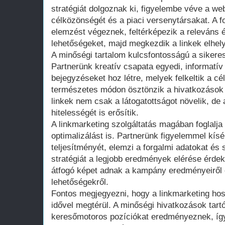
stratégiát dolgoznak ki, figyelembe véve a web
célközönségét és a piaci versenytársakat. A f
elemzést végeznek, feltérképezik a releváns 
lehetőségeket, majd megkezdik a linkek elhel
A minőségi tartalom kulcsfontosságú a siker
Partnerünk kreatív csapata egyedi, informatív
bejegyzéseket hoz létre, melyek felkeltik a c
természetes módon ösztönzik a hivatkozások e
linkek nem csak a látogatottságot növelik, de
hitelességét is erősítik.
A linkmarketing szolgáltatás magában foglalja
optimalizálást is. Partnerünk figyelemmel kísé
teljesítményét, elemzi a forgalmi adatokat és
stratégiát a legjobb eredmények elérése érde
átfogó képet adnak a kampány eredményeiről é
lehetőségekről.
Fontos megjegyezni, hogy a linkmarketing hos
idővel megtérül. A minőségi hivatkozások tar
keresőmotoros pozíciókat eredményeznek, így