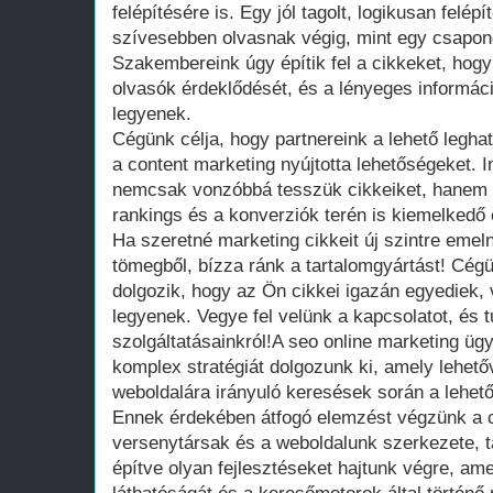
felépítésére is. Egy jól tagolt, logikusan felép
szívesebben olvasnak végig, mint egy csapong
Szakembereink úgy építik fel a cikkeket, hogy
olvasók érdeklődését, és a lényeges informá
legyenek.
Cégünk célja, hogy partnereink a lehető legha
a content marketing nyújtotta lehetőségeket. 
nemcsak vonzóbbá tesszük cikkeiket, hanem s
rankings és a konverziók terén is kiemelkedő
Ha szeretné marketing cikkeit új szintre emel
tömegből, bízza ránk a tartalomgyártást! Cég
dolgozik, hogy az Ön cikkei igazán egyediek
legyenek. Vegye fel velünk a kapcsolatot, és 
szolgáltatásainkról!A seo online marketing ü
komplex stratégiát dolgozunk ki, amely lehető
weboldalára irányuló keresések során a lehető
Ennek érdekében átfogó elemzést végzünk a c
versenytársak és a weboldalunk szerkezete, t
építve olyan fejlesztéseket hajtunk végre, am