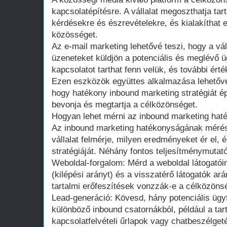
kapcsolatépítésre. A vállalat megoszthatja tart
kérdésekre és észrevételekre, és kialakíthat e
közösséget.
Az e-mail marketing lehetővé teszi, hogy a vá
üzeneteket küldjön a potenciális és meglévő ü
kapcsolatot tarthat fenn velük, és további ért
Ezen eszközök együttes alkalmazása lehetővé 
hogy hatékony inbound marketing stratégiát é
bevonja és megtartja a célközönséget.
Hogyan lehet mérni az inbound marketing hat
Az inbound marketing hatékonyságának mérés
vállalat felmérje, milyen eredményeket ér el, 
stratégiáját. Néhány fontos teljesítménymutat
Weboldal-forgalom: Mérd a weboldal látogatói
(kilépési arányt) és a visszatérő látogatók ar
tartalmi erőfeszítések vonzzák-e a célközöns
Lead-generáció: Kövesd, hány potenciális ügyf
különböző inbound csatornákból, például a tar
kapcsolatfelvételi űrlapok vagy chatbeszélget