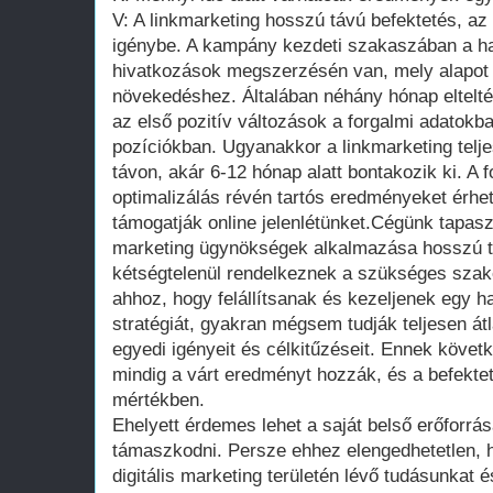
V: A linkmarketing hosszú távú befektetés, a
igénybe. A kampány kezdeti szakaszában a h
hivatkozások megszerzésén van, mely alapot t
növekedéshez. Általában néhány hónap eltel
az első pozitív változások a forgalmi adatok
pozíciókban. Ugyanakkor a linkmarketing telj
távon, akár 6-12 hónap alatt bontakozik ki. A 
optimalizálás révén tartós eredményeket érhe
támogatják online jelenlétünket.Cégünk tapasz
marketing ügynökségek alkalmazása hosszú tá
kétségtelenül rendelkeznek a szükséges sza
ahhoz, hogy felállítsanak és kezeljenek egy h
stratégiát, gyakran mégsem tudják teljesen átl
egyedi igényeit és célkitűzéseit. Ennek köv
mindig a várt eredményt hozzák, és a befektet
mértékben.
Ehelyett érdemes lehet a saját belső erőforrá
támaszkodni. Persze ehhez elengedhetetlen, 
digitális marketing területén lévő tudásunkat 