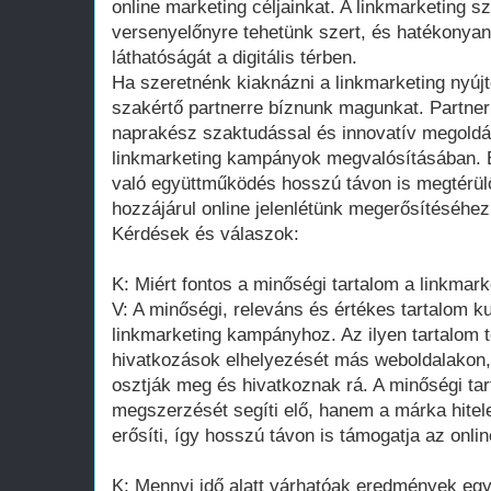
online marketing céljainkat. A linkmarketing s
versenyelőnyre tehetünk szert, és hatékonyan
láthatóságát a digitális térben.
Ha szeretnénk kiaknázni a linkmarketing nyúj
szakértő partnerre bíznunk magunkat. Partnerü
naprakész szaktudással és innovatív megoldáso
linkmarketing kampányok megvalósításában. 
való együttműködés hosszú távon is megtérülő
hozzájárul online jelenlétünk megerősítéséhez 
Kérdések és válaszok:
K: Miért fontos a minőségi tartalom a linkmar
V: A minőségi, releváns és értékes tartalom k
linkmarketing kampányhoz. Az ilyen tartalom
hivatkozások elhelyezését más weboldalakon,
osztják meg és hivatkoznak rá. A minőségi t
megszerzését segíti elő, hanem a márka hitel
erősíti, így hosszú távon is támogatja az onli
K: Mennyi idő alatt várhatóak eredmények eg