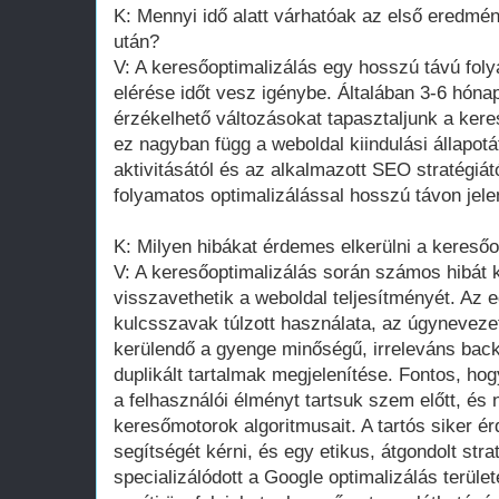
K: Mennyi idő alatt várhatóak az első eredmé
után?
V: A keresőoptimalizálás egy hosszú távú fo
elérése időt vesz igénybe. Általában 3-6 hón
érzékelhető változásokat tapasztaljunk a ke
ez nagyban függ a weboldal kiindulási állapotá
aktivitásától és az alkalmazott SEO stratégiát
folyamatos optimalizálással hosszú távon jel
K: Milyen hibákat érdemes elkerülni a keresőo
V: A keresőoptimalizálás során számos hibát 
visszavethetik a weboldal teljesítményét. Az e
kulcsszavak túlzott használata, az úgynevezet
kerülendő a gyenge minőségű, irreleváns backl
duplikált tartalmak megjelenítése. Fontos, ho
a felhasználói élményt tartsuk szem előtt, és 
keresőmotorok algoritmusait. A tartós siker 
segítségét kérni, és egy etikus, átgondolt str
specializálódott a Google optimalizálás terüle