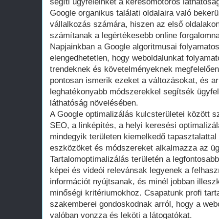
segíti ügyfeleinket a keresőmotoros láthatósá
Google organikus találati oldalaira való beker
vállalkozás számára, hiszen az első oldalako
számítanak a legértékesebb online forgalomn
Napjainkban a Google algoritmusai folyamatos
elengedhetetlen, hogy weboldalunkat folyamato
trendeknek és követelményeknek megfelelőe
pontosan ismerik ezeket a változásokat, és ar
leghatékonyabb módszerekkel segítsék ügyfel
láthatóság növelésében.
A Google optimalizálás kulcsterületei között s
SEO, a linképítés, a helyi keresési optimalizá
mindegyik területen kiemelkedő tapasztalattal
eszközöket és módszereket alkalmazza az ügy
Tartalomoptimalizálás területén a legfontosab
képei és videói relevánsak legyenek a felhasz
információt nyújtsanak, és minél jobban illesz
minőségi kritériumokhoz. Csapatunk profi tart
szakemberei gondoskodnak arról, hogy a webo
valóban vonzza és leköti a látogatókat.