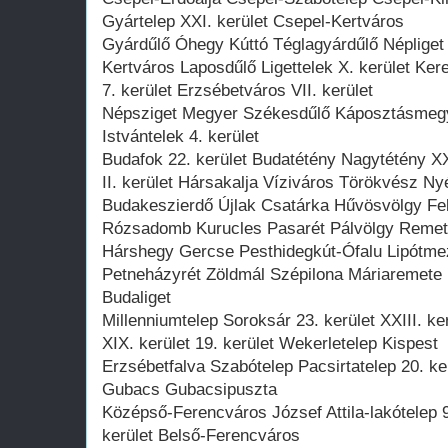
Gyártelep XXI. kerület Csepel-Kertváros
Gyárdűlő Óhegy Kúttó Téglagyárdűlő Népliget
Kertváros Laposdűlő Ligettelek X. kerület Kere
7. kerület Erzsébetváros VII. kerület
Népsziget Megyer Székesdűlő Káposztásmegye
Istvántelek 4. kerület
Budafok 22. kerület Budatétény Nagytétény XX
II. kerület Hársakalja Víziváros Törökvész Nyé
Budakeszierdő Újlak Csatárka Hűvösvölgy Fe
Rózsadomb Kurucles Pasarét Pálvölgy Remet
Hárshegy Gercse Pesthidegkút-Ófalu Lipótme
Petneházyrét Zöldmál Szépilona Máriaremete
Budaliget
Millenniumtelep Soroksár 23. kerület XXIII. ke
XIX. kerület 19. kerület Wekerletelep Kispest
Erzsébetfalva Szabótelep Pacsirtatelep 20. ke
Gubacs Gubacsipuszta
Középső-Ferencváros József Attila-lakótelep 9
kerület Belső-Ferencváros