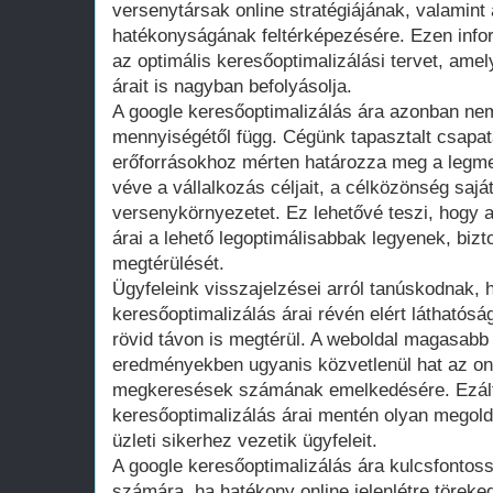
versenytársak online stratégiájának, valamint
hatékonyságának feltérképezésére. Ezen infor
az optimális keresőoptimalizálási tervet, ame
árait is nagyban befolyásolja.
A google keresőoptimalizálás ára azonban ne
mennyiségétől függ. Cégünk tapasztalt csapat
erőforrásokhoz mérten határozza meg a legmeg
véve a vállalkozás céljait, a célközönség sajá
versenykörnyezetet. Ez lehetővé teszi, hogy 
árai a lehető legoptimálisabbak legyenek, bizt
megtérülését.
Ügyfeleink visszajelzései arról tanúskodnak, 
keresőoptimalizálás árai révén elért látható
rövid távon is megtérül. A weboldal magasabb
eredményekben ugyanis közvetlenül hat az onl
megkeresések számának emelkedésére. Ezált
keresőoptimalizálás árai mentén olyan megold
üzleti sikerhez vezetik ügyfeleit.
A google keresőoptimalizálás ára kulcsfontos
számára, ha hatékony online jelenlétre törek