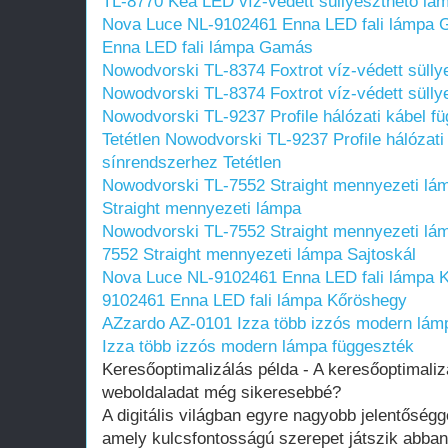
TL-8770 Kea LED víz-védett süllyeszthető lá
Nova Luce NL-9102461 Enna LED fali lámpa
Enna LED fali lámpa Gamás
Nowodvorski TL-8374 Foxtrot víz-védett süll
Nowodvorski TL-8374 Foxtrot víz-védett süll
Nowodvorski TL-9237 Profile hálózati kábel f
Tetétlen
Nowodvorski TL-9237 Profile hálózati 
sínrendszerhez Tetétlen
Nowodvorski TL-7552 Straight mennyezeti lá
Straight mennyezeti lámpa
Nowodvorski TL-7552 Straight mennyezeti lám
7552 Straight mennyezeti lámpa Sajtoskál
Nova Luce NL-9102461 Enna LED fali lámpa 
9102461 Enna LED fali lámpa Kőröshegy
AZzardo AZ-0101 Izza több izzós modern lám
Izza több izzós modern lámpa függeszték
Keresőoptimalizálás példa - A keresőoptimaliz
weboldaladat még sikeresebbé?
A digitális világban egyre nagyobb jelentőségg
amely kulcsfontosságú szerepet játszik abban