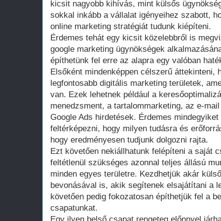
kicsit nagyobb kihívás, mint külsős ügynökség
sokkal inkább a vállalat igényeihez szabott, h
online marketing stratégiát tudunk kiépíteni.
Érdemes tehát egy kicsit közelebbről is megviz
google marketing ügynökségek alkalmazásána
építhetünk fel erre az alapra egy valóban haték
Elsőként mindenképpen célszerű áttekinteni,
legfontosabb digitális marketing területek, 
van. Ezek lehetnek például a keresőoptimaliz
menedzsment, a tartalommarketing, az e-mai
Google Ads hirdetések. Érdemes mindegyiket 
feltérképezni, hogy milyen tudásra és erőfor
hogy eredményesen tudjunk dolgozni rajta.
Ezt követően nekiállhatunk felépíteni a sajá
feltétlenül szükséges azonnal teljes állású 
minden egyes területre. Kezdhetjük akár külső
bevonásával is, akik segítenek elsajátítani a 
követően pedig fokozatosan építhetjük fel a be
csapatunkat.
Egy ilyen belső csapat rengeteg előnnyel járh