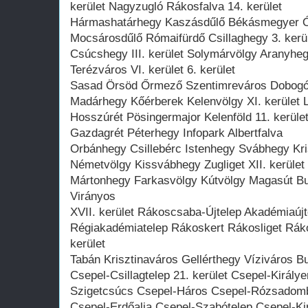
kerület Nagyzugló Rákosfalva 14. kerület
Hármashatárhegy Kaszásdűlő Békásmegyer Ó
Mocsárosdűlő Rómaifürdő Csillaghegy 3. kerü
Csúcshegy III. kerület Solymárvölgy Aranyh
Terézváros VI. kerület 6. kerület
Sasad Örsöd Őrmező Szentimreváros Dobog
Madárhegy Kőérberek Kelenvölgy XI. kerület
Hosszúrét Pösingermajor Kelenföld 11. kerüle
Gazdagrét Péterhegy Infopark Albertfalva
Orbánhegy Csillebérc Istenhegy Svábhegy Kris
Németvölgy Kissvábhegy Zugliget XII. kerüle
Mártonhegy Farkasvölgy Kútvölgy Magasút B
Virányos
XVII. kerület Rákoscsaba-Újtelep Akadémiaú
Régiakadémiatelep Rákoskert Rákosliget Rák
kerület
Tabán Krisztinaváros Gellérthegy Víziváros Bud
Csepel-Csillagtelep 21. kerület Csepel-Király
Szigetcsúcs Csepel-Háros Csepel-Rózsadom
Csepel-Erdőalja Csepel-Szabótelep Csepel-Ki