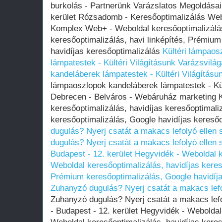
burkolás - Partnerünk Varázslatos Megoldásai 
kerület Rózsadomb - Keresőoptimalizálás We
Komplex Web+ - Weboldal keresőoptimalizálás
keresőoptimalizálás, havi linképítés, Prémium
havidíjas keresőoptimalizálás
Kültéri lámpaos
lámpatestek - Kültéri Világításunk Varázsvilág
kandeláberek lámpatestek - Kültéri Világításu
lámpaoszlopok kandeláberek lámpatestek - Kül
Debrecen - Belváros - Webáruház marketing
keresőoptimalizálás, havidíjas keresőoptimali
keresőoptimalizálás, Google havidíjas kereső
dugulás? Nyerj csatát a makacs lefolyó ellen 
dugulás? Nyerj csatát a makacs lefolyó ellen 
Budapest - 12. kerület Hegyvidék - Weboldal
Weboldal keresőoptimalizálás, havidíjas kereső
Prémium keresőoptimalizálás, Google havidíja
Zuhanyzó dugulás? Nyerj csatát a makacs lefo
Zuhanyzó dugulás? Nyerj csatát a makacs lefo
- Budapest - 12. kerület Hegyvidék - Webold