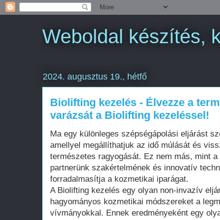
Weboldal készítés, 
2024. augusztus 19., hétfő
Biolifting kezelés - Élvezze a ter
varázsát a Biolifting kezeléssel!
Ma egy különleges szépségápolási eljárást sz
amellyel megállíthatjuk az idő múlását és vis
természetes ragyogását. Ez nem más, mint a B
partnerünk szakértelmének és innovatív tech
forradalmasítja a kozmetikai iparágat.
A Biolifting kezelés egy olyan non-invazív eljá
hagyományos kozmetikai módszereket a legm
vívmányokkal. Ennek eredményeként egy olya