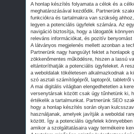
A honlap készítés folyamata a célok és a cél
meghatározásával kezdődik. Partnerünk szakér
funkciókra és tartalmakra van szükség ahhoz
legyen a potenciális ügyfelek számára. Az egy
navigáció biztosítja, hogy a látogatók könnye
releváns információkat, és pozitív benyomást 
A látványos megjelenés mellett azonban a techn
Partnerünk nagy hangsúlyt fektet a honlapok 
zökkenőmentes működésre, hiszen a lassú va
eltántoríthatják a potenciális ügyfeleket. A r
a weboldalak tökéletesen alkalmazkodnak a 
szó asztali számítógépről, laptopról, tabletről
A mai digitális világban elengedhetetlen a ker
versenytársak között csak úgy tűnhetünk ki, 
értékelik a tartalmunkat. Partnerünk SEO sza
hogy a honlap készítés során olyan kulcssza
használjanak, amelyek javítják a weboldal ran
között. Így a potenciális ügyfelek könnyebben 
amikor a szolgáltatásaira vagy termékeire ker