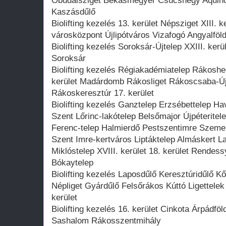
Óbudaisziget Békásmegyer Csúcshegy Aquin
Kaszásdűlő
Biolifting kezelés 13. kerület Népsziget XIII.
városközpont Újlipótváros Vizafogó Angyalföl
Biolifting kezelés Soroksár-Újtelep XXIII. kerü
Soroksár
Biolifting kezelés Régiakadémiatelep Rákoshe
kerület Madárdomb Rákosliget Rákoscsaba-Ú
Rákoskeresztúr 17. kerület
Biolifting kezelés Ganztelep Erzsébettelep H
Szent Lőrinc-lakótelep Belsőmajor Újpéterite
Ferenc-telep Halmierdő Pestszentimre Szemer
Szent Imre-kertváros Liptáktelep Almáskert L
Miklóstelep XVIII. kerület 18. kerület Rendessy
Bókaytelep
Biolifting kezelés Laposdűlő Keresztúridűlő 
Népliget Gyárdűlő Felsőrákos Kúttó Ligettelek
kerület
Biolifting kezelés 16. kerület Cinkota Árpádföl
Sashalom Rákosszentmihály