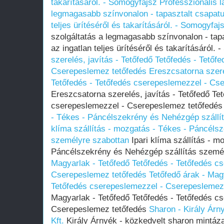
takarításáról. - Somogyfajsz
Professzionális l
legmagasabb színvonalon - tapasztalt csapatu
teljes ürítéséről és takarításáról. - Somogyfaj
szolgáltatás a legmagasabb színvonalon - tap
az ingatlan teljes ürítéséről és takarításáról.
szerelés, javítás - Tetőfedő Tetőfedés - Tető
Cserepeslemez tetőfedés
Ereszcsatorna szere
Tetőfedés - Tetőfedés cserepeslemezzel - Cs
Ereszcsatorna szerelés, javítás - Tetőfedő Te
cserepeslemezzel - Cserepeslemez tetőfedé
- Tékes - Páncélszekrény és Nehézgép szállí
klíma szállítás - mozgatás - Tékes - Páncéls
személyre szabottan
Ipari klíma szállítás - m
Páncélszekrény és Nehézgép szállítás szemé
Magyarlak - Tetőfedő Tetőfedés - Tetőfedés c
Cserepeslemez tetőfedés
Tetőfedő árak - Mag
Tetőfedés cserepeslemezzel - Cserepeslemez
Magyarlak - Tetőfedő Tetőfedés - Tetőfedés c
Cserepeslemez tetőfedés
Sharon - Király Árny
Kft.
Király Árnyék - közkedvelt sharon mintáz