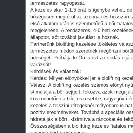
természetes ragyogását.
A kezelés akár 1-1,5 órát is igénybe vehet, de 
bőségesen megtérül az azonnali és hosszan 
első alkalom után is szembetűnő a bőr fiatalo
megjelenése. A rendszeres, 4-6 heti kezelések
állapotot, sőt további javulást is hoznak.
Partnerünk biolifting kezelése tökéletes vála
természetes módon szeretnék megőrizni bőrük
üdeségét. Próbálja ki Ön is ezt a csodás eljárás
varázsát!
Kérdések és válaszok:
Kérdés: Milyen előnyökkel jár a biolifting kez
Válasz: A biolifting kezelés számos előnyt ny
stimulálja a bőr sejtjeit, fokozva azok megúju
köszönhetően a bőr feszesebbé, ragyogóvá és
kezelés a felszíni rétegeknél mélyebbre is hat
pozitív eredményeket. Továbbá a speciális öss
hidratálják a bőrt, kisimítva a ráncokat és fel
Összességében a biolifting kezelés fiatalos 
ragyogó bőrt eredményez.