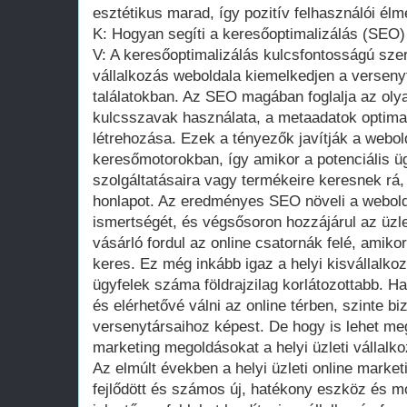
esztétikus marad, így pozitív felhasználói élm
K: Hogyan segíti a keresőoptimalizálás (SEO) a
V: A keresőoptimalizálás kulcsfontosságú szer
vállalkozás weboldala kiemelkedjen a verseny
találatokban. Az SEO magában foglalja az olya
kulcsszavak használata, a metaadatok optimal
létrehozása. Ezek a tényezők javítják a webol
keresőmotorokban, így amikor a potenciális üg
szolgáltatásaira vagy termékeire keresnek rá,
honlapot. Az eredményes SEO növeli a webolda
ismertségét, és végsősoron hozzájárul az üzle
vásárló fordul az online csatornák felé, amiko
keres. Ez még inkább igaz a helyi kisvállalkoz
ügyfelek száma földrajzilag korlátozottabb. Ha
és elérhetővé válni az online térben, szinte b
versenytársaihoz képest. De hogy is lehet meg
marketing megoldásokat a helyi üzleti vállal
Az elmúlt években a helyi üzleti online market
fejlődött és számos új, hatékony eszköz és m