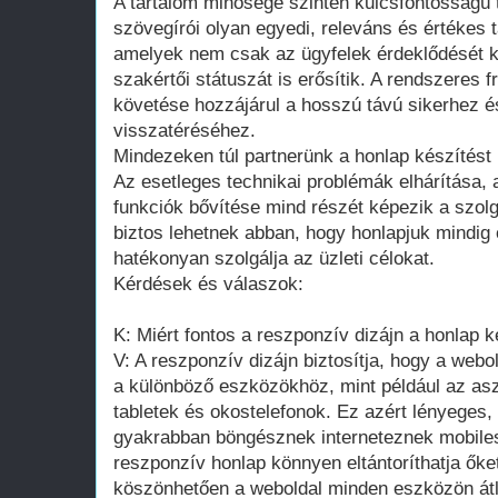
A tartalom minősége szintén kulcsfontosságú 
szövegírói olyan egyedi, releváns és értékes t
amelyek nem csak az ügyfelek érdeklődését k
szakértői státuszát is erősítik. A rendszeres f
követése hozzájárul a hosszú távú sikerhez é
visszatéréséhez.
Mindezeken túl partnerünk a honlap készítést 
Az esetleges technikai problémák elhárítása, a
funkciók bővítése mind részét képezik a szolg
biztos lehetnek abban, hogy honlapjuk mindig
hatékonyan szolgálja az üzleti célokat.
Kérdések és válaszok:
K: Miért fontos a reszponzív dizájn a honlap 
V: A reszponzív dizájn biztosítja, hogy a web
a különböző eszközökhöz, mint például az asz
tabletek és okostelefonok. Ez azért lényeges,
gyakrabban böngésznek interneteznek mobile
reszponzív honlap könnyen eltántoríthatja őke
köszönhetően a weboldal minden eszközön átl