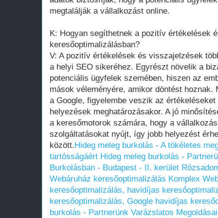
megtalálják a vállalkozást online.
K: Hogyan segíthetnek a pozitív értékelések é
keresőoptimalizálásban?
V: A pozitív értékelések és visszajelzések tö
a helyi SEO sikeréhez. Egyrészt növelik a biz
potenciális ügyfelek szemében, hiszen az e
mások véleményére, amikor döntést hoznak. 
a Google, figyelembe veszik az értékeléseket
helyezések meghatározásakor. A jó minősítése
a keresőmotorok számára, hogy a vállalkozá
szolgáltatásokat nyújt, így jobb helyezést ér
között.
Hideg meleg burkolás - A tökéletes me
tartósságáért
Hideg meleg burkolás - Partner
Burkolásban - Budapest - II. kerület Rózsado
Webáruház keresőoptimalizálás Komplex Web
keresőoptimalizálás, havidíjas keresőoptimali
keresőoptimalizálás, Google havidíjas keresőo
burkolás - Partnerünk Varázslatos Megoldása