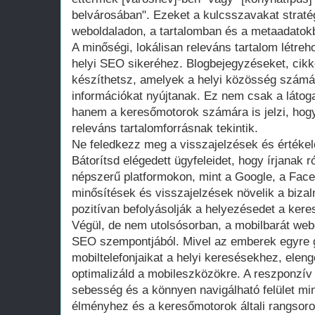
belvárosában". Ezeket a kulcsszavakat straté
weboldaladon, a tartalomban és a metaadatok
A minőségi, lokálisan releváns tartalom létre
helyi SEO sikeréhez. Blogbejegyzéseket, cikk
készíthetsz, amelyek a helyi közösség szám
információkat nyújtanak. Ez nem csak a látoga
hanem a keresőmotorok számára is jelzi, hog
releváns tartalomforrásnak tekintik.
Ne feledkezz meg a visszajelzések és értéke
Bátorítsd elégedett ügyfeleidet, hogy írjanak 
népszerű platformokon, mint a Google, a Face
minősítések és visszajelzések növelik a bizal
pozitívan befolyásolják a helyezésedet a ker
Végül, de nem utolsósorban, a mobilbarát webo
SEO szempontjából. Mivel az emberek egyre 
mobiltelefonjaikat a helyi keresésekhez, elen
optimalizáld a mobileszközökre. A reszponzív d
sebesség és a könnyen navigálható felület min
élményhez és a keresőmotorok általi rangsoro