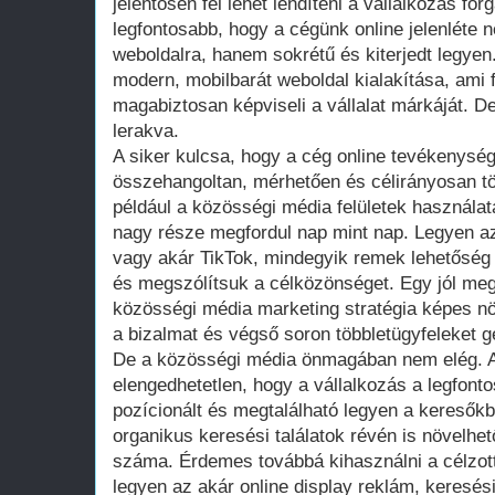
jelentősen fel lehet lendíteni a vállalkozás for
legfontosabb, hogy a cégünk online jelenléte
weboldalra, hanem sokrétű és kiterjedt legyen
modern, mobilbarát weboldal kialakítása, ami 
magabiztosan képviseli a vállalat márkáját. 
lerakva.
A siker kulcsa, hogy a cég online tevékenység
összehangoltan, mérhetően és célirányosan tö
például a közösségi média felületek használata
nagy része megfordul nap mint nap. Legyen a
vagy akár TikTok, mindegyik remek lehetőség a
és megszólítsuk a célközönséget. Egy jól megt
közösségi média marketing stratégia képes nö
a bizalmat és végső soron többletügyfeleket g
De a közösségi média önmagában nem elég. A
elengedhetetlen, hogy a vállalkozás a legfont
pozícionált és megtalálható legyen a kereső
organikus keresési találatok révén is növelhet
száma. Érdemes továbbá kihasználni a célzott 
legyen az akár online display reklám, keresés