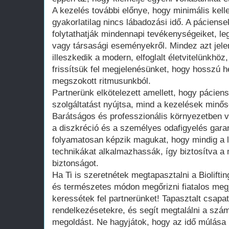
A kezelés további előnye, hogy minimális kell
gyakorlatilag nincs lábadozási idő. A páciens
folytathatják mindennapi tevékenységeiket, le
vagy társasági eseményekről. Mindez azt jelent
illeszkedik a modern, elfoglalt életvitelünkhöz
frissítsük fel megjelenésünket, hogy hosszú h
megszokott ritmusunkból.
Partnerünk elkötelezett amellett, hogy páciens
szolgáltatást nyújtsa, mind a kezelések minős
Barátságos és professzionális környezetben v
a diszkréció és a személyes odafigyelés gara
folyamatosan képzik magukat, hogy mindig a l
technikákat alkalmazhassák, így biztosítva a
biztonságot.
Ha Ti is szeretnétek megtapasztalni a Bioliftin
és természetes módon megőrizni fiatalos megj
keressétek fel partnerünket! Tapasztalt csapa
rendelkezésetekre, és segít megtalálni a szá
megoldást. Ne hagyjátok, hogy az idő múlás