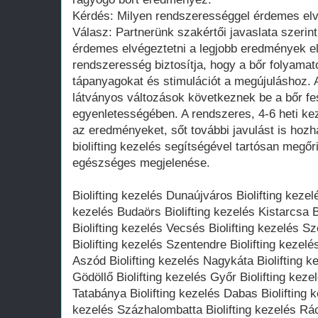
Kérdés: Milyen rendszerességgel érdemes elvég
Válasz: Partnerünk szakértői javaslata szerint 
érdemes elvégeztetni a legjobb eredmények e
rendszeresség biztosítja, hogy a bőr folyam
tápanyagokat és stimulációt a megújuláshoz. 
látványos változások következnek be a bőr 
egyenletességében. A rendszeres, 4-6 heti kez
az eredményeket, sőt további javulást is hozh
biolifting kezelés segítségével tartósan megőri
egészséges megjelenése.
Biolifting kezelés Dunaújváros Biolifting kezel
kezelés Budaörs Biolifting kezelés Kistarcsa B
Biolifting kezelés Vecsés Biolifting kezelés S
Biolifting kezelés Szentendre Biolifting kezelé
Aszód Biolifting kezelés Nagykáta Biolifting k
Gödöllő Biolifting kezelés Győr Biolifting keze
Tatabánya Biolifting kezelés Dabas Biolifting k
kezelés Százhalombatta Biolifting kezelés Rác