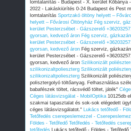
lomtalanítás - Budapest - X. kerület Kőbánya -
2022 - Lakáskiürítés 0-24 Budapest és Pest m
lomtalanítás
Sportzakó öltöny helyett – Fővár
helyett – Fővárosi Öltönyház
Fég szerviz, gáz
kerület Pesterzsébet - Gázszerelő +36203257
gyorsan, kedvező áron
Fég szerviz, gázkazán 
kerület Pesterzsébet - Gázszerelő +36203257
gyorsan, kedvező áron
Fég szerviz, gázkazán t
kerület Pesterzsébet - Gázszerelő +36203257
gyorsan, kedvező áron
Szilikonizált poliészte
szilikonizaltpolieszterg
Szilikonizált poliészte
szilikonizaltpolieszterg
Szilikonizált poliészter
polisztergolyó töltőanyag. Felhasználása széle
babafészek töltet, rácsvédő töltet, játék"
Céges
Céges látásvizsgálat - MobilOptika
10125db el
szakmai tapasztalat és sok-sok elégedett ügyfé
céges látásvizsgálatot."
Lukács tetőfedő - Föl
Tetőfedés cserepeslemezzel - Cserepeslemez
Földes - Tetőfedő Tetőfedés - Tetőfedés cse
tetőfedés
Lukács tetőfedő - Földes - Tetőfedő 