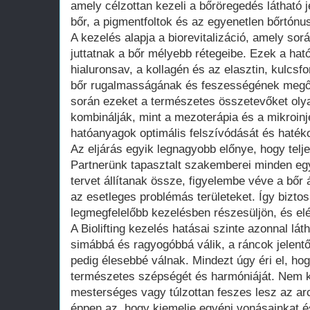
amely célzottan kezeli a bőröregedés látható je
bőr, a pigmentfoltok és az egyenetlen bőrtónu
A kezelés alapja a biorevitalizáció, amely sor
juttatnak a bőr mélyebb rétegeibe. Ezek a hat
hialuronsav, a kollagén és az elasztin, kulcs
bőr rugalmasságának és feszességének megőrz
során ezeket a természetes összetevőket oly
kombinálják, mint a mezoterápia és a mikroinj
hatóanyagok optimális felszívódását és haték
Az eljárás egyik legnagyobb előnye, hogy tel
Partnerünk tapasztalt szakemberei minden eg
tervet állítanak össze, figyelembe véve a bőr 
az esetleges problémás területeket. Így bizto
legmegfelelőbb kezelésben részesüljön, és el
A Biolifting kezelés hatásai szinte azonnal lá
simábbá és ragyogóbbá válik, a ráncok jelent
pedig élesebbé válnak. Mindezt úgy éri el, ho
természetes szépségét és harmóniáját. Nem ke
mesterséges vagy túlzottan feszes lesz az arcu
éppen az, hogy kiemelje egyéni vonásainkat 