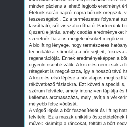
minden páciens a lehető legjobb eredményt ér
Életünk során napról napra bőrünk öregszik, 
feszességéből. Ez a természetes folyamat az
lassítható, sőt visszafordítható. Partnerünk bi
újszerű eljárás, amely csodás eredményeket 
szeretnék fiatalos megjelenésüket megőrizni.
A biolifting lényege, hogy természetes hatóan
technikákkal stimulálja a bőr sejtjeit, fokozv
regenerációját. Ennek eredményeképpen a bő
egyenletesebbé válik. A kezelés nem csak a fe
rétegeket is megcélozza, így a hosszú távú ha
A kezelés első lépése a bőr alapos megtisztít
rákövetkező fázisokra. Ezt követi a speciális, er
szérum felvitele, amely intenzíven táplálja és h
kellemes arcmasszázs, mely javítja a vérkeri
mélyebb felszívódását.
A végső lépés a bőr feszesítését és lifting ha
felvitele. Ez a maszk unikális összetételének
művel: kisimítja a ráncokat, feltölti a bőrt ne