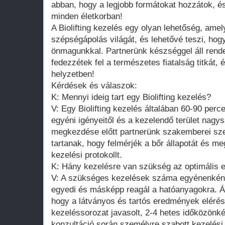
abban, hogy a legjobb formátokat hozzátok, 
minden életkorban!
A Biolifting kezelés egy olyan lehetőség, amel
szépségápolás világát, és lehetővé teszi, hog
önmagunkkal. Partnerünk készséggel áll rend
fedezzétek fel a természetes fiatalság titkát,
helyzetben!
Kérdések és válaszok:
K: Mennyi ideig tart egy Biolifting kezelés?
V: Egy Biolifting kezelés általában 60-90 perc
egyéni igényeitől és a kezelendő terület nagy
megkezdése előtt partnerünk szakemberei sze
tartanak, hogy felmérjék a bőr állapotát és m
kezelési protokollt.
K: Hány kezelésre van szükség az optimális
V: A szükséges kezelések száma egyénenként 
egyedi és másképp reagál a hatóanyagokra. Á
hogy a látványos és tartós eredmények eléré
kezeléssorozat javasolt, 2-4 hetes időközönk
konzultáció során személyre szabott kezelési 