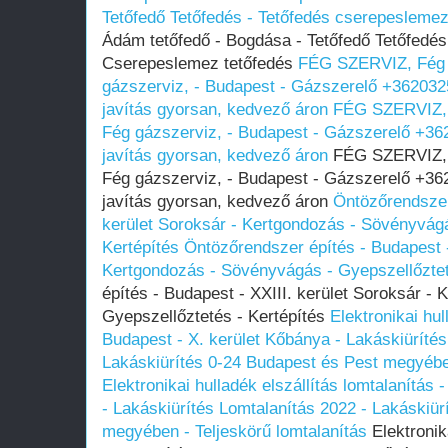
Tetőfedő Tetőfedés - Tetőfedés cserepesleme
Ádám tetőfedő - Bogdása - Tetőfedő Tetőfedés
Cserepeslemez tetőfedés
FÉG SZERVIZ, Fég V
gázszerviz, - Budapest - Gázszerelő +36203
javítás gyorsan, kedvező áron
FÉG SZERVIZ, F
Fég gázszerviz, - Budapest - Gázszerelő +3
javítás gyorsan, kedvező áron
FÉG SZERVIZ, F
Fég gázszerviz, - Budapest - Gázszerelő +3
javítás gyorsan, kedvező áron
Öntözőrendszer
kerület Soroksár - Kertgondozás - Sövényvágá
Kertépítés
Öntözőrendszer építés - Budapest -
Kertgondozás - Sövényvágás - Gyepszellőztet
építés - Budapest - XXIII. kerület Soroksár -
Gyepszellőztetés - Kertépítés
Elektronikai hul
Budapest - X. kerület Kőbánya - Lakáskiürítés
Lakáskiürítés 0-24 Budapest és Pest megyében
Elektronikai hulladék elszállítás lomtalanítás
- Lakáskiürítés Lomtalanítás‎ 2022 - Lakáskiü
megyében‎ - Teljeskörű lomtalanítás
Elektronika