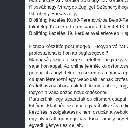
Mártonhegy XII. kerület Sashegy 12. kerület
Kissvábhegy Virányos Zugliget Széchenyiheg
Istenhegy Farkasvölgy
Biolifting kezelés Külső-Ferencváros Belső-Fe
lakótelep Középső-Ferencváros 9. kerület IX. 
Biolifting kezelés 19. kerület Wekerletelep Kis
Honlap készítés pest megye - Hogyan válhat 
professzionális honlap segítségével?
Manapság szinte elképzelhetetlen, hogy egy v
saját honlappal. Az online jelenlét kulcsfonto
potenciális ügyfelek elérésében és a márka é
csupán létrehozni egy weboldalt, annak profess
és felhasználóbarátnak kell lennie ahhoz, ho
legyen a vállalkozás növekedésének.
Partnerünk, egy tapasztalt és elismert csapat,
kihívásokkal néz szembe egy vállalkozás a dig
készítési szolgáltatásuk nem csupán a webold
egy olyan átfogó megoldást kínál, amely figye
egyedi igényeit és céljait.