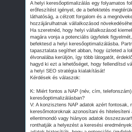
A helyi keresőoptimalizálás egy folyamatos fo
erőfeszítést igényel, de a befektetés megtérülé
láthatóság, a célzott forgalom és a megnövek
hozzájárulhatnak vállalkozásod növekedéséhe
Ha szeretnéd, hogy helyi vállalkozásod kieme
magára vonja a potenciális ügyfelek figyelmét, 
befektesd a helyi keresőoptimalizálásba. Par
tapasztalata segíthet abban, hogy üzleted a l
élvonalába kerüljön, így több látogatót, érdek
hagyd ki ezt a lehetőséget, hogy fellendítsd 
a helyi SEO stratégia kialakítását!
Kérdések és válaszok:
K: Miért fontos a NAP (név, cím, telefonszám)
keresőoptimalizálásban?
V: A konzisztens NAP adatok azért fontosak, 
keresőmotoroknak azonosítani és hitelesíteni a
ellentmondó vagy hiányos adatok összezavarh
ronthatják a helyezést a keresési eredménye
adatok biztosítják, hogy a potenciális ügyfel