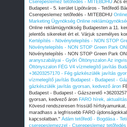
Cserepeslemez tetőfedés - MITEBDHU
Ács és
Budapest - 5. kerület Lipótváros - Tetőfedő Bá
Cserepeslemez tetőfedés - MITEBDHU
Onlin
Marketing Ügynökség
Online reklámügynöksé
Online reklámügynökség Budapesten a 11. ker
jelentős sikereket ért el. Várjuk személyes ko
Kertépítés - Növénytelepítés - NON STOP 
Növénytelepítés - NON STOP Green Park O
Növénytelepítés - NON STOP Green Park 
aranyszabályai - Győri Öltönyszalon
Az ingvis
Öltönyszalon
FÉG V4 vízmelegítő javítás Bud
+36203257170 - Fég gázkészülék javítás gyo
vízmelegítő javítás Budapest - Budapest - G
gázkészülék javítás gyorsan, kedvező áron
FÉ
Budapest - Budapest - Gázszerelő +362032571
gyorsan, kedvező áron
FARO hírek, aktualitá
Kövesd rendszeresen frissülő hírfolyamunkat
maradhass a legfrissebb FARO újdonságokkal,
kapcsolatban."
Ádám tetőfedő - Bogdása - Tet
cserepeslemezzel - Cserepeslemez tetőfedés