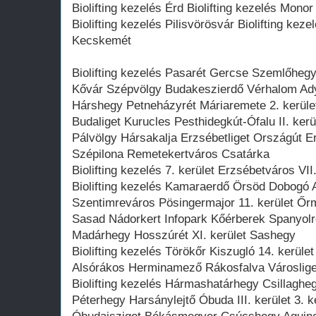
Biolifting kezelés Érd Biolifting kezelés Monor
Biolifting kezelés Pilisvörösvár Biolifting keze
Kecskemét
Biolifting kezelés Pasarét Gercse Szemlőhe
Kővár Szépvölgy Budakeszierdő Vérhalom Adyl
Hárshegy Petneházyrét Máriaremete 2. kerül
Budaliget Kurucles Pesthidegkút-Ófalu II. ke
Pálvölgy Hársakalja Erzsébetliget Országút 
Szépilona Remetekertváros Csatárka
Biolifting kezelés 7. kerület Erzsébetváros VII.
Biolifting kezelés Kamaraerdő Örsöd Dobogó A
Szentimreváros Pösingermajor 11. kerület Ő
Sasad Nádorkert Infopark Kőérberek Spanyolr
Madárhegy Hosszúrét XI. kerület Sashegy
Biolifting kezelés Törökőr Kiszugló 14. kerüle
Alsórákos Herminamező Rákosfalva Városlig
Biolifting kezelés Hármashatárhegy Csillagh
Péterhegy Harsánylejtő Óbuda III. kerület 3. 