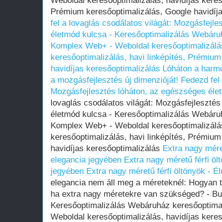
Weboldal keresőoptimalizálás, havidíjas kereső
Prémium keresőoptimalizálás, Google havidíj
fel a lovaglás csodálatos világát: Mozgásfejl
életmód kulcsa - Keresőoptimalizálás Webáru
Komplex Web+ - Weboldal keresőoptimalizálás
keresőoptimalizálás, havi linképítés, Prémium
havidíjas keresőoptimalizálás
Lóháton a harm
a mozgásfejlesztés új dimenzióját!
Fedezd fel 
Mozgásfejlesztés lóháton, az egészséges éle
lovaglás csodálatos világát: Mozgásfejleszté
életmód kulcsa - Keresőoptimalizálás Webáru
Komplex Web+ - Weboldal keresőoptimalizálás
keresőoptimalizálás, havi linképítés, Prémium
havidíjas keresőoptimalizálás
Extra nagy mére
elegancia jegyében
Extra nagy méretű férfi öl
jegyében
Extra nagy méretű férfi öltönyök - 
elegancia nem áll meg a méreteknél: Hogyan ta
ha extra nagy méretekre van szükséged? - Bu
Keresőoptimalizálás Webáruház keresőoptima
Weboldal keresőoptimalizálás, havidíjas kereső