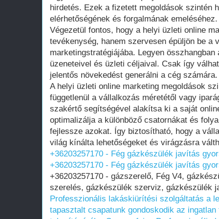
hirdetés. Ezek a fizetett megoldások szintén 
elérhetőségének és forgalmának emeléséhez.
Végezetül fontos, hogy a helyi üzleti online m
tevékenység, hanem szervesen épüljön be a vál
marketingstratégiájába. Legyen összhangban a
üzeneteivel és üzleti céljaival. Csak így válh
jelentős növekedést generálni a cég számára.
A helyi üzleti online marketing megoldások szi
függetlenül a vállalkozás méretétől vagy ipará
szakértő segítségével alakítsa ki a saját onlin
optimalizálja a különböző csatornákat és foly
fejlessze azokat. Így biztosítható, hogy a váll
világ kínálta lehetőségeket és virágzásra válth
+36203257170 - Fég gázkészülék javítás gyo
+36203257170 - Fég gázkészülék javítás gyo
+36203257170 - gázszerelő, Fég V4, gázkészü
szerelés, gázkészülék szerviz, gázkészülék ja
Professzionális lakáskiürítési szolgáltatás a
tapasztalt csapatunk gondoskodik az ingatlan t