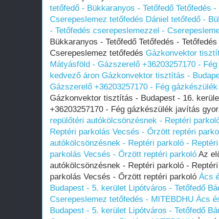
tetőfedő - Bükkaranyos - Tetőfedő Tetőfedés 
Cserepeslemez tetőfedés
Dániel tetőfedő - B
- Tetőfedés cserepeslemezzel - Cserepesleme
Bükkaranyos - Tetőfedő Tetőfedés - Tetőfedés
Cserepeslemez tetőfedés
Gázkonvektor tisztít
Mátyásföld - Gázszerelő +36203257170 - Fég 
kedvező áron
Gázkonvektor tisztítás - Budapes
Gázszerelő +36203257170 - Fég gázkészülék 
Gázkonvektor tisztítás - Budapest - 16. kerül
+36203257170 - Fég gázkészülék javítás gyo
repülőtéri autókölcsönzésnek - Reptéri parkol
Reptéri parkolás Vecsés - Őrzött reptéri parko
autókölcsönzésnek - Reptéri parkoló - Reptéri
parkolás Vecsés - Őrzött reptéri parkoló
Az elő
autókölcsönzésnek - Reptéri parkoló - Reptéri
parkolás Vecsés - Őrzött reptéri parkoló
Ács é
Budapest - 5. kerület Lipótváros - Tetőfedő Bá
Cserepeslemez tetőfedés - MITEBDHU
Ács é
Budapest - 5. kerület Lipótváros - Tetőfedő Bá