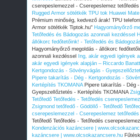
cserepeslemezzel - Cserepeslemez tetőfedé
Rugged Armor sötétkék
TPU tok Huawei Mate
Prémium minőség, kedvező árak! TPU telefo
Armor sötétkék Tiptok.hu"
Hagyományőrző mego
Tetőfedés és Bádogozás azonnali kezdéssel
H
állókorc fedőtetőink! - Tetőfedés és Bádogozá
Hagyományőrző megoldás - állókorc fedőtetői
azonnali kezdéssel
Ing, akár egyedi igények a
akár egyedi igények alapján – Riccardo Banatt
Kertgondozás - Sövényvágás - Gyepszellőzt
Pipere takarítás - Dég - Kertgondozás - Sövé
Kertépítés TKOMANA
Pipere takarítás - Dég 
Gyepszellőztetés - Kertépítés TKOMANA
Zsig
Tetőfedő Tetőfedés - Tetőfedés cserepesleme
Zsigmond tetőfedő - Gödöllő - Tetőfedő Tetőfe
cserepeslemezzel - Cserepeslemez tetőfedés
Tetőfedő Tetőfedés - Tetőfedés cserepesleme
Kondenzációs kazáncsere | www.olcsokazanc
kazáncsere | www.olcsokazancsere.hu
Fűtésk