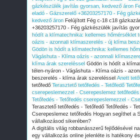
gázkészülék javítás gyorsan, kedvező áron
Fe
eladó - Gázszerelő +36203257170 - Fég gázké
kedvező áron
Felújított Fég c-18 c18 gázkazá
+36203257170 - Fég gázkészülék javítás gyo
hódít a klímatechnika: kellemes hőmérséklet 
oázis - azonnali klímaszerelés - új klíma besz
Gödön is hódít a klímatechnika: kellemes hőmé
Vágáshuta - Klíma oázis - azonnali klímaszere
klíma árak szereléssel
Gödön is hódít a klíma
télen-nyáron - Vágáshuta - Klíma oázis - azonn
beszerelés - klíma árak szereléssel
Anett tet
tetőfedő
Terasztető tetőfedés - Tetőfedő Tetőf
cserepeslemezzel - Cserepeslemez tetőfedés
Tetőfedés - Tetőfedés cserepeslemezzel - Cs
Terasztető tetőfedés - Tetőfedő Tetőfedés - T
Cserepeslemez tetőfedés Hogyan segíthet a S
vállalkozásod sikerében?
A digitális világ robbanásszerű fejlődésével n
egy vállalkozás online jelenléte is hatékony 