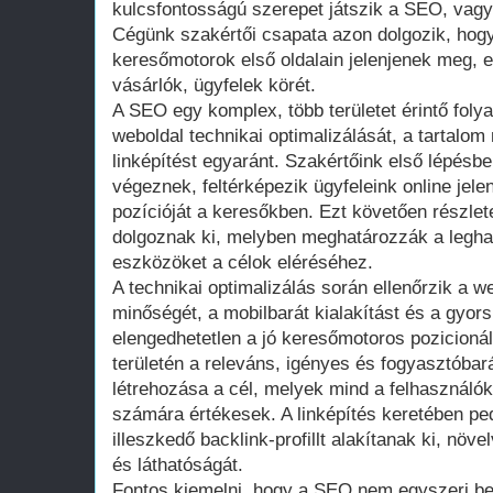
kulcsfontosságú szerepet játszik a SEO, vagy
Cégünk szakértői csapata azon dolgozik, hogy
keresőmotorok első oldalain jelenjenek meg, e
vásárlók, ügyfelek körét.
A SEO egy komplex, több területet érintő foly
weboldal technikai optimalizálását, a tartalom
linképítést egyaránt. Szakértőink első lépésb
végeznek, feltérképezik ügyfeleink online jele
pozícióját a keresőkben. Ezt követően részlet
dolgoznak ki, melyben meghatározzák a legha
eszközöket a célok eléréséhez.
A technikai optimalizálás során ellenőrzik a w
minőségét, a mobilbarát kialakítást és a gyors 
elengedhetetlen a jó keresőmotoros pozicionál
területén a releváns, igényes és fogyasztóba
létrehozása a cél, melyek mind a felhasználó
számára értékesek. A linképítés keretében pe
illeszkedő backlink-profillt alakítanak ki, növe
és láthatóságát.
Fontos kiemelni, hogy a SEO nem egyszeri b