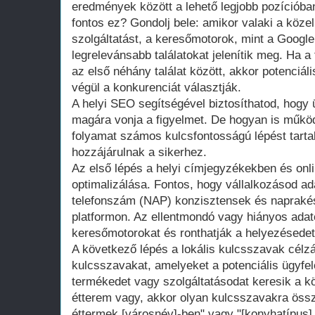
eredmények között a lehető legjobb pozícióban
fontos ez? Gondolj bele: amikor valaki a köz
szolgáltatást, a keresőmotorok, mint a Google
legrelevánsabb találatokat jelenítik meg. Ha 
az első néhány találat között, akkor potenciáli
végül a konkurenciát választják.
A helyi SEO segítségével biztosíthatod, hogy 
magára vonja a figyelmet. De hogyan is működ
folyamat számos kulcsfontosságú lépést tart
hozzájárulnak a sikerhez.
Az első lépés a helyi címjegyzékekben és onli
optimalizálása. Fontos, hogy vállalkozásod ada
telefonszám (NAP) konzisztensek és napraké
platformon. Az ellentmondó vagy hiányos ada
keresőmotorokat és ronthatják a helyezésedet
A következő lépés a lokális kulcsszavak célz
kulcsszavakat, amelyeket a potenciális ügyfe
termékedet vagy szolgáltatásodat keresik a kö
étterem vagy, akkor olyan kulcsszavakra össz
éttermek [városnév]-ben" vagy "[konyhatípus]