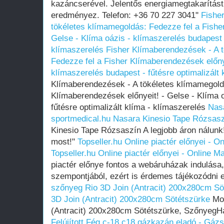
kazáncserével. Jelentős energiamegtakarítást
eredményez. Telefon: +36 70 227 3041"
Fishe
tökéletes klímamegoldás: Fedezze fel a Fishe
Gelse - Klíma oázis - klímaszerelés budapest -
klímaszerelés
Fisher Klímaberendezések - A 
Fedezze fel a Fisher Klímaberendezések előnye
klímaszerelés budapest - fűtésre optimalizált 
Klímaberendezések - A tökéletes klímamegold
Klímaberendezések előnyeit! - Gelse - Klíma 
fűtésre optimalizált klíma - klímaszerelés
Nas
sportmedical.hu
Nasara Kinesio Tape Rózsasz
Kinesio Tape Rózsaszín A legjobb áron nálunk
most!"
Topseller.hu Online piactér előnyei - 
Topseller.hu Online piactér előnyei - Online 
piactér előnye fontos a webáruházak indulása
szempontjából, ezért is érdemes tájékozódni 
szőnyeg Rio 3D Join (Antracit) 200x280cm Sö
3D Join (Antracit) 200x280cm Sötétszürke
Mod
(Antracit) 200x280cm Sötétszürke, SzőnyegHá
Felújított Fég c-18 c18 gázkazán eladó - Gáz