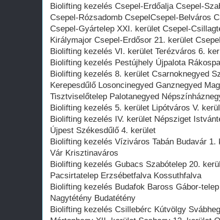
Biolifting kezelés Csepel-Erdőalja Csepel-Sz
Csepel-Rózsadomb CsepelCsepel-Belváros Cs
Csepel-Gyártelep XXI. kerület Csepel-Csillagt
Királymajor Csepel-Erdősor 21. kerület Csepe
Biolifting kezelés VI. kerület Terézváros 6. ker
Biolifting kezelés Pestújhely Újpalota Rákospal
Biolifting kezelés 8. kerület Csarnoknegyed
Kerepesdűlő Losoncinegyed Ganznegyed Ma
Tisztviselőtelep Palotanegyed Népszínháznegy
Biolifting kezelés 5. kerület Lipótváros V. kerü
Biolifting kezelés IV. kerület Népsziget Istv
Újpest Székesdűlő 4. kerület
Biolifting kezelés Víziváros Tabán Budavár 1. k
Vár Krisztinaváros
Biolifting kezelés Gubacs Szabótelep 20. kerü
Pacsirtatelep Erzsébetfalva Kossuthfalva
Biolifting kezelés Budafok Baross Gábor-telep 
Nagytétény Budatétény
Biolifting kezelés Csillebérc Kútvölgy Svábh