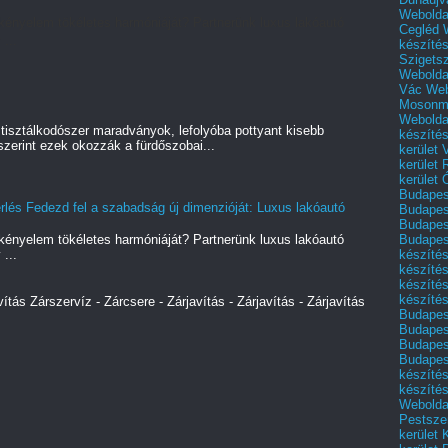
Webolda
kényelem tökéletes harmóniáját? Partnerünk luxus lakóautó
Cegléd
 ...
készíté
Szigets
Webolda
Vác
Web
Mosonm
Webolda
tisztálkodószer maradványok, lefolyóba pottyant kisebb
készíté
szerint ezek okozzák a fürdőszobai...
kerület 
kerület
kerület
Budapest
lés Fedezd fel a szabadság új dimenzióját: Luxus lakóautó
Budapest
Budapest
Budapest
kényelem tökéletes harmóniáját? Partnerünk luxus lakóautó
készítés
 ...
készítés
készíté
készítés
vítás Zárszervíz - Zárcsere - Zárjavítás - Zárjavítás - Zárjavítás
Budapes
Budapest
Budapest
Budapest
készítés
készítés
Weboldal
Pestszen
kerület 