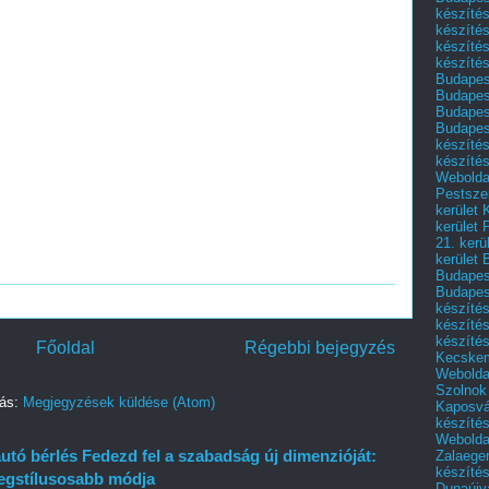
készítés
készítés
készíté
készítés
Budapes
Budapest
Budapest
Budapest
készítés
készítés
Weboldal
Pestszen
kerület 
kerület 
21. kerü
kerület 
Budapest
Budapes
készíté
készíté
készíté
Főoldal
Régebbi bejegyzés
Kecske
Webolda
Szolnok
zás:
Megjegyzések küldése (Atom)
Kaposvá
készíté
Webolda
tó bérlés Fedezd fel a szabadság új dimenzióját:
Zalaege
készíté
legstílusosabb módja
Dunaújv