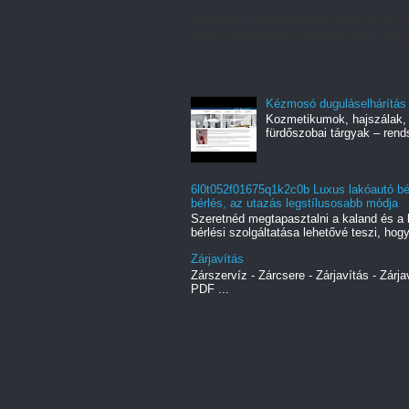
Szeretnéd megtapasztalni a kaland és a 
bérlési szolgáltatása lehetővé teszi, hogy
Kézmosó duguláselhárítás
Kozmetikumok, hajszálak, 
fürdőszobai tárgyak – rend
6l0t052f01675q1k2c0b Luxus lakóautó bér
bérlés, az utazás legstílusosabb módja
Szeretnéd megtapasztalni a kaland és a 
bérlési szolgáltatása lehetővé teszi, hogy
Zárjavítás
Zárszervíz - Zárcsere - Zárjavítás - Zárja
PDF ...