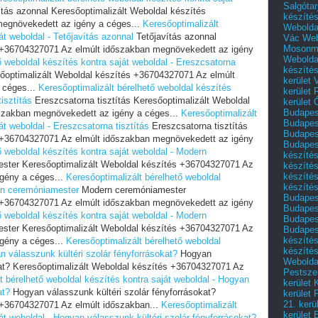
Salgótar
tás azonnal Keresőoptimalizált Weboldal készítés
készíté
egnövekedett az igény a céges...
Keresőoptimalizált
Webolda
át weboldal - Tetőjavítás azonnal
Tetőjavítás azonnal
Vác
Web
Mosonm
s +36704327071 Az elmúlt időszakban megnövekedett az igény
Webolda
ő weboldal készítés kontra saját weboldal - Ereszcsatorna
készíté
sőoptimalizált Weboldal készítés +36704327071 Az elmúlt
kerület 
 céges...
Keresőoptimalizált bérelhető weboldal készítés
kerület
isztítás
Ereszcsatorna tisztítás Keresőoptimalizált Weboldal
kerület
Budapest
szakban megnövekedett az igény a céges...
Keresőoptimalizált
Budapest
át weboldal - Ereszcsatorna tisztítás
Ereszcsatorna tisztítás
Budapest
s +36704327071 Az elmúlt időszakban megnövekedett az igény
Budapest
ő weboldal készítés kontra saját weboldal - Modern
készítés
ter Keresőoptimalizált Weboldal készítés +36704327071 Az
készítés
készíté
gény a céges...
Keresőoptimalizált bérelhető weboldal
készítés
ern ceremóniamester
Modern ceremóniamester
Budapes
s +36704327071 Az elmúlt időszakban megnövekedett az igény
Budapest
ő weboldal készítés kontra saját weboldal - Modern
Budapest
ter Keresőoptimalizált Weboldal készítés +36704327071 Az
Budapest
készítés
gény a céges...
Keresőoptimalizált bérelhető weboldal
készítés
n válasszunk kültéri szolár fényforrásokat?
Hogyan
Weboldal
kat? Keresőoptimalizált Weboldal készítés +36704327071 Az
Pestszen
t bérelhető weboldal készítés kontra saját weboldal - Hogyan
kerület 
at?
Hogyan válasszunk kültéri szolár fényforrásokat?
kerület 
21. kerü
 +36704327071 Az elmúlt időszakban...
Keresőoptimalizált
kerület 
át weboldal - Hogyan válasszunk kültéri szolár fényforrásokat?