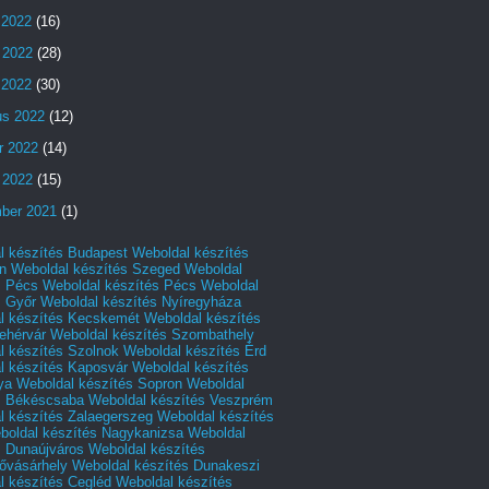
 2022
(16)
 2022
(28)
s 2022
(30)
us 2022
(12)
r 2022
(14)
 2022
(15)
ber 2021
(1)
l készítés Budapest
Weboldal készítés
n
Weboldal készítés Szeged
Weboldal
s Pécs
Weboldal készítés Pécs
Weboldal
s Győr
Weboldal készítés Nyíregyháza
l készítés Kecskemét
Weboldal készítés
ehérvár
Weboldal készítés Szombathely
l készítés Szolnok
Weboldal készítés Érd
l készítés Kaposvár
Weboldal készítés
ya
Weboldal készítés Sopron
Weboldal
s Békéscsaba
Weboldal készítés Veszprém
l készítés Zalaegerszeg
Weboldal készítés
boldal készítés Nagykanizsa
Weboldal
s Dunaújváros
Weboldal készítés
vásárhely
Weboldal készítés Dunakeszi
l készítés Cegléd
Weboldal készítés