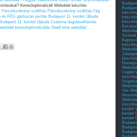
Budapest
forrásokat? Keresőoptimalizált Weboldal készítés
Budapes
.
Páncélszekrény szállítás
Páncélszekrény szállítás
Fég
készíté
 és FÉG gázkazán javítás Budapest 11. kerület Újbuda
készíté
készíté
udapest 11. kerület Újbuda
Csatorna duguláselhárítás
Kecske
weboldal keresőoptimalizálás
Dwell time weboldal
Webolda
Szolnok
Kaposvá
készíté
Webolda
Zalaege
készíté
Dunaújv
Webolda
Cegléd
készíté
Szigets
Webolda
Vác
Web
Mosonm
Webolda
készíté
kerület 
kerület
kerület
Budapest
Budapest
Budapest
Budapest