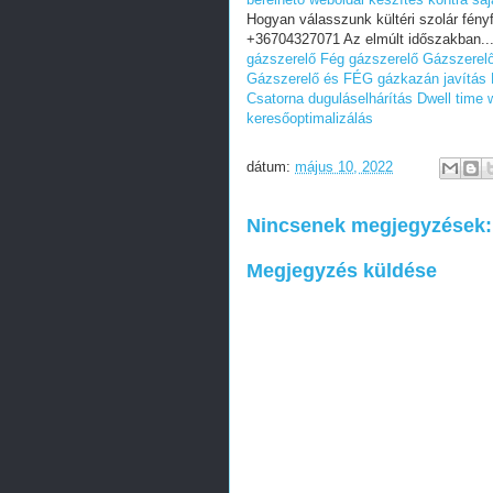
Hogyan válasszunk kültéri szolár fény
+36704327071 Az elmúlt időszakban..
gázszerelő
Fég gázszerelő
Gázszerelő
Gázszerelő és FÉG gázkazán javítás B
Csatorna duguláselhárítás
Dwell time 
keresőoptimalizálás
dátum:
május 10, 2022
Nincsenek megjegyzések:
Megjegyzés küldése