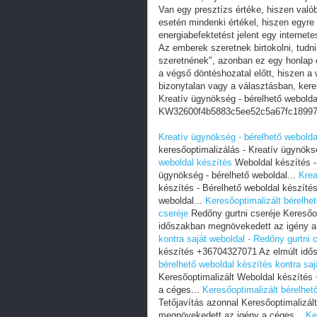
Van egy presztízs értéke, hiszen valób
esetén mindenki értékel, hiszen egyre
energiabefektetést jelent egy internete
Az emberek szeretnek birtokolni, tudn
szeretnének", azonban ez egy honlap e
a végső döntéshozatal előtt, hiszen a w
bizonytalan vagy a választásban, ker
Kreatív ügynökség - bérelhető webolda
KW32600f4b5883c5ee52c5a67fc1899
Kreatív ügynökség - bérelhető webolda
keresőoptimalizálás - Kreatív ügynöksé
weboldal készítés
Weboldal készítés - 
ügynökség - bérelhető weboldal...
Krea
készítés - Bérelhető weboldal készítés
weboldal...
Keresőoptimalizált bérelhet
cseréje
Redőny gurtni cseréje Keresőo
időszakban megnövekedett az igény a
kontra saját weboldal - Redőny gurtni 
készítés +36704327071 Az elmúlt idő
bérelhető weboldal készítés kontra saj
Keresőoptimalizált Weboldal készíté
a céges...
Keresőoptimalizált bérelhet
Tetőjavítás azonnal Keresőoptimalizá
megnövekedett az igény a céges...
Ke