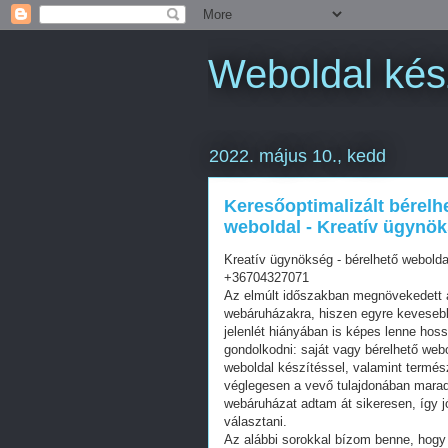
Weboldal kés
2022. május 10., kedd
Keresőoptimalizált bérelh
weboldal - Kreatív ügynök
Kreatív ügynökség - bérelhető webolda
+36704327071
Az elmúlt időszakban megnövekedett a
webáruházakra, hiszen egyre kevesebb 
jelenlét hiányában is képes lenne hos
gondolkodni: saját vagy bérelhető web
weboldal készítéssel, valamint termés
véglegesen a vevő tulajdonában mara
webáruházat adtam át sikeresen, így j
választani.
Az alábbi sorokkal bízom benne, hogy 