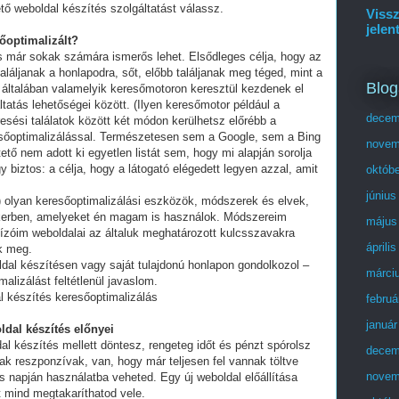
tő weboldal készítés szolgáltatást válassz.
Vissz
jelen
sőoptimalizált?
és már sokak számára ismerős lehet. Elsődleges célja, hogy az
láljanak a honlapodra, sőt, előbb találjanak meg téged, mint a
Blog
 általában valamelyik keresőmotoron keresztül kezdenek el
tatás lehetőségei között. (Ilyen keresőmotor például a
decem
esési találatok között két módon kerülhetsz előrébb a
eresőoptimalizálással. Természetesen sem a Google, sem a Bing
novem
ő nem adott ki egyetlen listát sem, hogy mi alapján sorolja
y biztos: a célja, hogy a látogató elégedett legyen azzal, amit
októb
június
olyan keresőoptimalizálási eszközök, módszerek és elvek,
ikerben, amelyeket én magam is használok. Módszereim
május
ízóim weboldalai az általuk meghatározott kulcsszavakra
áprili
ek meg.
ldal készítésen vagy saját tulajdonú honlapon gondolkozol –
márci
alizálást feltétlenül javaslom.
l készítés keresőoptimalizálás
februá
január
ldal készítés előnyei
al készítés mellett döntesz, rengeteg időt és pénzt spórolsz
decem
ak reszponzívak, van, hogy már teljesen fel vannak töltve
novem
 napján használatba veheted. Egy új weboldal előállítása
t mind megtakaríthatod vele.