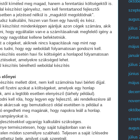
októb
stől kíméled meg magad, hanem a fenntartási költségektől is.
al készítést igényelsz, nem kell fenntartanod fejlesztői
szept
setben a jelzésed nélkül is „maguktól megoldódnak".
augus
dsz kalkulálni, hiszen van fixen egy havidíj és kész.
al készítést mindenképpen ajánljuk azon cégek számára, akik
július
lni, hogy egyáltalán van-e a számításaiknak megfelelő igény a
 hogy nagyobbat kellene befektetniük.
június
t a cégeket, akiknek nincs kapacitásuk nap mint nap
május
tos tudni, hogy egy weboldalt folyamatosan gondozni kell.
készítés esetén havi fix költségért a honlapod folyamatosan
január
esztéseket, amelyekre szükséged lehet.
július
l készítés bérelhető weboldal készítés
június
 előnyei
észítés mellett dönt, nem kell számolnia havi bérleti díjjal.
május
ell fizetni azokat a költségeket, amelyek egy honlap
decem
, ami a legtöbb esetben elenyésző (tárhely például).
i kell róla, hogy legyen egy fejlesztő, aki rendelkezésre áll
novem
e akárcsak egy bemutatkozó oldal esetében is például a
októb
ó engedheti meg magának, hogy napokra leáll a honlap.
 kampányokat is.
szept
fejlesztésekkel ugyanígy kalkulálni szükséges.
lőnye természetesen, hogy saját tulajdonban van és
augus
telen módon személyre szabható. Teljesen a saját ízlésedre
július
tethetsz bele, amilyet csak szeretnél.