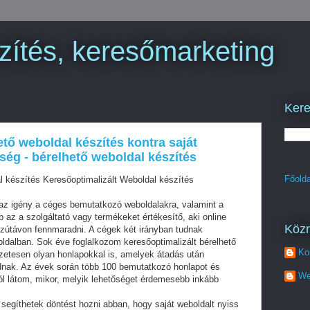
zítés, keresőmarketing
Kere
ető weboldal készítés kontra saját
ség - bérelhető weboldal készítés
Főolda
l készítés Keresőoptimalizált Weboldal készítés
z igény a céges bemutatkozó weboldalakra, valamint a
az a szolgáltató vagy termékeket értékesítő, aki online
Köz
szútávon fennmaradni. A cégek két irányban tudnak
oldalban. Sok éve foglalkozom keresőoptimalizált bérelhető
Ko
zetesen olyan honlapokkal is, amelyek átadás után
dnak. Az évek során több 100 bemutatkozó honlapot és
We
ól látom, mikor, melyik lehetőséget érdemesebb inkább
segíthetek döntést hozni abban, hogy saját weboldalt nyiss