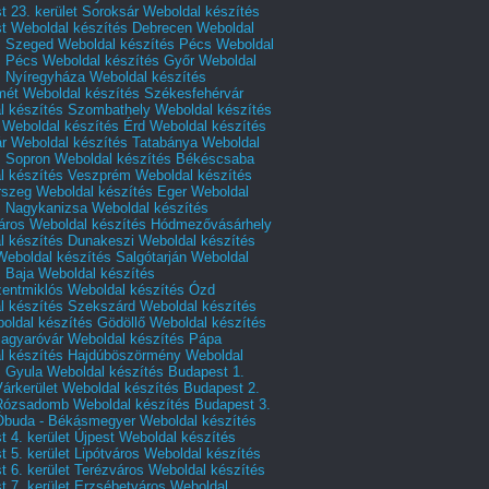
 23. kerület Soroksár
Weboldal készítés
t
Weboldal készítés Debrecen
Weboldal
s Szeged
Weboldal készítés Pécs
Weboldal
s Pécs
Weboldal készítés Győr
Weboldal
s Nyíregyháza
Weboldal készítés
mét
Weboldal készítés Székesfehérvár
l készítés Szombathely
Weboldal készítés
Weboldal készítés Érd
Weboldal készítés
r
Weboldal készítés Tatabánya
Weboldal
s Sopron
Weboldal készítés Békéscsaba
l készítés Veszprém
Weboldal készítés
rszeg
Weboldal készítés Eger
Weboldal
s Nagykanizsa
Weboldal készítés
áros
Weboldal készítés Hódmezővásárhely
l készítés Dunakeszi
Weboldal készítés
Weboldal készítés Salgótarján
Weboldal
s Baja
Weboldal készítés
zentmiklós
Weboldal készítés Ózd
l készítés Szekszárd
Weboldal készítés
oldal készítés Gödöllő
Weboldal készítés
agyaróvár
Weboldal készítés Pápa
l készítés Hajdúböszörmény
Weboldal
s Gyula
Weboldal készítés Budapest 1.
Várkerület
Weboldal készítés Budapest 2.
 Rózsadomb
Weboldal készítés Budapest 3.
 Óbuda - Békásmegyer
Weboldal készítés
 4. kerület Újpest
Weboldal készítés
 5. kerület Lipótváros
Weboldal készítés
 6. kerület Terézváros
Weboldal készítés
 7. kerület Erzsébetváros
Weboldal