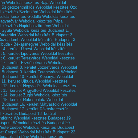
ján
Weboldal készítés Baja
Weboldal
s Szigetszentmiklós
Weboldal készítés Ózd
l készítés Szekszárd
Weboldal készítés
oldal készítés Gödöllő
Weboldal készítés
agyaróvár
Weboldal készítés Pápa
l készítés Hajdúböszörmény
Weboldal
s Gyula
Weboldal készítés Budapest 1.
Várkerület
Weboldal készítés Budapest 2.
 Rózsadomb
Weboldal készítés Budapest 3.
 Óbuda - Békásmegyer
Weboldal készítés
 4. kerület Újpest
Weboldal készítés
 5. kerület Lipótváros
Weboldal készítés
 6. kerület Terézváros
Weboldal készítés
 7. kerület Erzsébetváros
Weboldal
 Budapest 8. kerület Józsefváros
Weboldal
 Budapest 9. kerület Ferencváros
Weboldal
s Budapest 10. kerület Kőbánya
Weboldal
 11. kerület Újbuda
Weboldal készítés
t 12. kerület Hegyvidék
Weboldal készítés
 13. kerület Angyalföld
Weboldal készítés
 14. kerület Zugló
Weboldal készítés
 15. kerület Rákospalota
Weboldal
 Budapest 16. kerület Mátyásföld
Weboldal
 Budapest 17. kerület Rákoskeresztúr
 készítés Budapest 18. kerület
tlőrinc
Weboldal készítés Budapest 19.
Kispest
Weboldal készítés Budapest 20.
Pesterzsébet
Weboldal készítés Budapest
let Csepel
Weboldal készítés Budapest 22.
Budafok - Tétény
Weboldal készítés