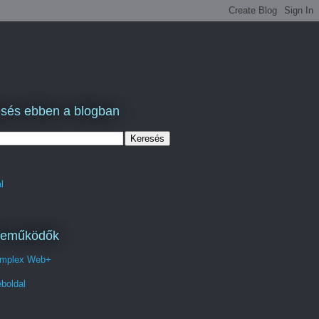
sés ebben a blogban
l
reműködők
mplex Web+
boldal