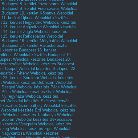
 Budapest 8. kerület Józsefváros
Weboldal
 Budapest 9. kerület Ferencváros
Weboldal
s Budapest 10. kerület Kőbánya
Weboldal
 11. kerület Újbuda
Weboldal készítés
t 12. kerület Hegyvidék
Weboldal készítés
 13. kerület Angyalföld
Weboldal készítés
 14. kerület Zugló
Weboldal készítés
 15. kerület Rákospalota
Weboldal
 Budapest 16. kerület Mátyásföld
Weboldal
 Budapest 17. kerület Rákoskeresztúr
 készítés Budapest 18. kerület
tlőrinc
Weboldal készítés Budapest 19.
Kispest
Weboldal készítés Budapest 20.
Pesterzsébet
Weboldal készítés Budapest
let Csepel
Weboldal készítés Budapest 22.
Budafok - Tétény
Weboldal készítés
 23. kerület Soroksár
Weboldal készítés
t
Weboldal készítés Debrecen
Weboldal
s Szeged
Weboldal készítés Pécs
Weboldal
s Pécs
Weboldal készítés Győr
Weboldal
s Nyíregyháza
Weboldal készítés
mét
Weboldal készítés Székesfehérvár
l készítés Szombathely
Weboldal készítés
Weboldal készítés Érd
Weboldal készítés
r
Weboldal készítés Tatabánya
Weboldal
s Sopron
Weboldal készítés Békéscsaba
l készítés Veszprém
Weboldal készítés
rszeg
Weboldal készítés Eger
Weboldal
s Nagykanizsa
Weboldal készítés
áros
Weboldal készítés Hódmezővásárhely