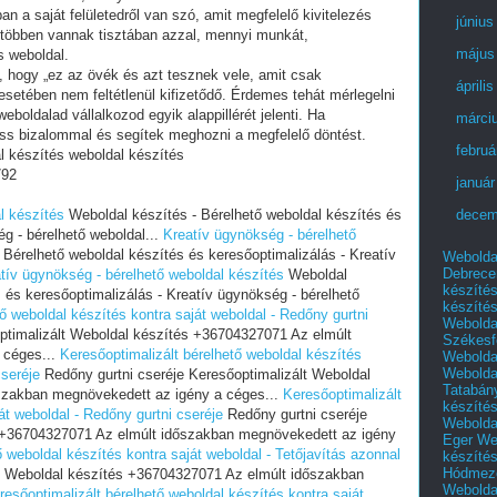
an a saját felületedről van szó, amit megfelelő kivitelezés
június
 többen vannak tisztában azzal, mennyi munkát,
május
s weboldal.
i, hogy „ez az övék és azt tesznek vele, amit csak
áprili
setében nem feltétlenül kifizetődő. Érdemes tehát mérlegelni
eboldalad vállalkozod egyik alappillérét jelenti. Ha
márci
ess bizalommal és segítek meghozni a megfelelő döntést.
februá
l készítés weboldal készítés
792
január
l készítés
Weboldal készítés - Bérelhető weboldal készítés és
decem
g - bérelhető weboldal...
Kreatív ügynökség - bérelhető
Bérelhető weboldal készítés és keresőoptimalizálás - Kreatív
Webolda
Debrece
tív ügynökség - bérelhető weboldal készítés
Weboldal
készíté
 és keresőoptimalizálás - Kreatív ügynökség - bérelhető
készíté
ő weboldal készítés kontra saját weboldal - Redőny gurtni
Webolda
ptimalizált Weboldal készítés +36704327071 Az elmúlt
Székesf
 céges...
Keresőoptimalizált bérelhető weboldal készítés
Webolda
Webolda
cseréje
Redőny gurtni cseréje Keresőoptimalizált Weboldal
Tatabán
szakban megnövekedett az igény a céges...
Keresőoptimalizált
készíté
át weboldal - Redőny gurtni cseréje
Redőny gurtni cseréje
Webolda
s +36704327071 Az elmúlt időszakban megnövekedett az igény
Eger
We
ő weboldal készítés kontra saját weboldal - Tetőjavítás azonnal
készíté
Hódmező
lt Weboldal készítés +36704327071 Az elmúlt időszakban
Webolda
resőoptimalizált bérelhető weboldal készítés kontra saját