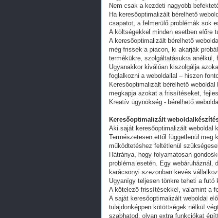
Nem csak a kezdeti nagyobb befekteté
Ha keresőoptimalizált bérelhető webold
csapatot, a felmerülő problémák sok e
A költségekkel minden esetben előre tu
A keresőoptimalizált bérelhető webold
még frissek a piacon, ki akarják próbá
termékükre, szolgáltatásukra anélkül,
Ugyanakkor kiválóan kiszolgálja azoka
foglalkozni a weboldallal – hiszen fon
Keresőoptimalizált bérelhető weboldal 
megkapja azokat a frissítéseket, fejl
Kreatív ügynökség - bérelhető webolda
Keresőoptimalizált weboldalkészítés
Aki saját keresőoptimalizált weboldal k
Természetesen ettől függetlenül meg k
működtetéshez feltétlenül szükségesek
Hátránya, hogy folyamatosan gondoskodn
probléma esetén. Egy webáruháznál, d
karácsonyi szezonban kevés vállalkoz
Ugyanígy teljesen tönkre teheti a futó
A kötelező frissítésekkel, valamint a 
A saját keresőoptimalizált weboldal e
tulajdonképpen kötöttségek nélkül vég
szabhatod, olyan extra funkciókat épít