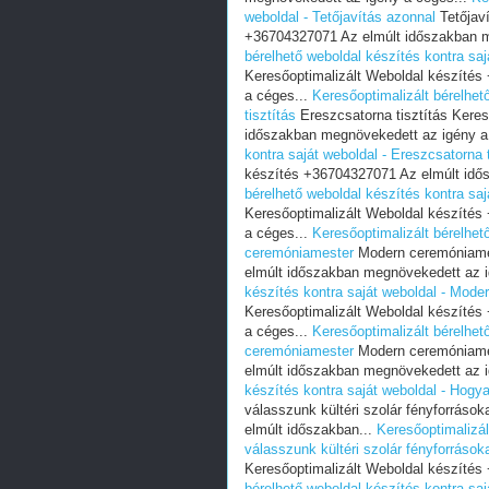
weboldal - Tetőjavítás azonnal
Tetőjaví
+36704327071 Az elmúlt időszakban m
bérelhető weboldal készítés kontra saj
Keresőoptimalizált Weboldal készíté
a céges...
Keresőoptimalizált bérelhet
tisztítás
Ereszcsatorna tisztítás Kere
időszakban megnövekedett az igény a
kontra saját weboldal - Ereszcsatorna t
készítés +36704327071 Az elmúlt idő
bérelhető weboldal készítés kontra saj
Keresőoptimalizált Weboldal készíté
a céges...
Keresőoptimalizált bérelhet
ceremóniamester
Modern ceremóniames
elmúlt időszakban megnövekedett az i
készítés kontra saját weboldal - Mod
Keresőoptimalizált Weboldal készíté
a céges...
Keresőoptimalizált bérelhet
ceremóniamester
Modern ceremóniames
elmúlt időszakban megnövekedett az i
készítés kontra saját weboldal - Hogya
válasszunk kültéri szolár fényforráso
elmúlt időszakban...
Keresőoptimalizál
válasszunk kültéri szolár fényforrások
Keresőoptimalizált Weboldal készítés
bérelhető weboldal készítés kontra saj