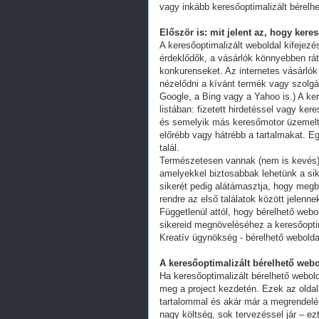
vagy inkább keresőoptimalizált bérelhe
Először is: mit jelent az, hogy kere
A keresőoptimalizált weboldal kifejez
érdeklődők, a vásárlók könnyebben ráta
konkurenseket. Az internetes vásárlók
nézelődni a kívánt termék vagy szolgál
Google, a Bing vagy a Yahoo is.) A ker
listában: fizetett hirdetéssel vagy k
és semelyik más keresőmotor üzemeltet
előrébb vagy hátrébb a tartalmakat. Eg
talál.
Természetesen vannak (nem is kevés) 
amelyekkel biztosabbak lehetünk a s
sikerét pedig alátámasztja, hogy megb
rendre az első találatok között jelenn
Függetlenül attól, hogy bérelhető webo
sikereid megnöveléséhez a keresőoptim
Kreatív ügynökség - bérelhető webolda
A keresőoptimalizált bérelhető webo
Ha keresőoptimalizált bérelhető webold
meg a project kezdetén. Ezek az oldal
tartalommal és akár már a megrendelés
nagy költség, sok tervezéssel jár – ez