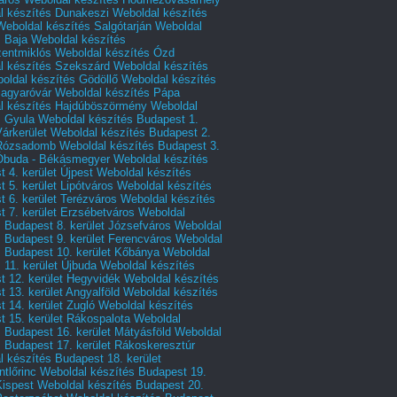
l készítés Dunakeszi
Weboldal készítés
Weboldal készítés Salgótarján
Weboldal
s Baja
Weboldal készítés
zentmiklós
Weboldal készítés Ózd
l készítés Szekszárd
Weboldal készítés
oldal készítés Gödöllő
Weboldal készítés
agyaróvár
Weboldal készítés Pápa
l készítés Hajdúböszörmény
Weboldal
s Gyula
Weboldal készítés Budapest 1.
Várkerület
Weboldal készítés Budapest 2.
 Rózsadomb
Weboldal készítés Budapest 3.
 Óbuda - Békásmegyer
Weboldal készítés
 4. kerület Újpest
Weboldal készítés
 5. kerület Lipótváros
Weboldal készítés
 6. kerület Terézváros
Weboldal készítés
 7. kerület Erzsébetváros
Weboldal
 Budapest 8. kerület Józsefváros
Weboldal
 Budapest 9. kerület Ferencváros
Weboldal
s Budapest 10. kerület Kőbánya
Weboldal
 11. kerület Újbuda
Weboldal készítés
t 12. kerület Hegyvidék
Weboldal készítés
 13. kerület Angyalföld
Weboldal készítés
 14. kerület Zugló
Weboldal készítés
 15. kerület Rákospalota
Weboldal
 Budapest 16. kerület Mátyásföld
Weboldal
 Budapest 17. kerület Rákoskeresztúr
 készítés Budapest 18. kerület
tlőrinc
Weboldal készítés Budapest 19.
Kispest
Weboldal készítés Budapest 20.