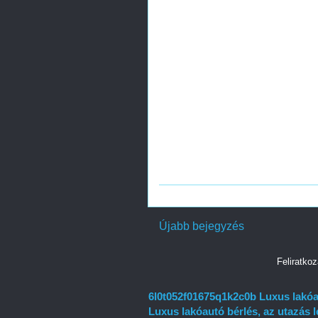
Újabb bejegyzés
Feliratko
6l0t052f01675q1k2c0b Luxus lakóau
Luxus lakóautó bérlés, az utazás 