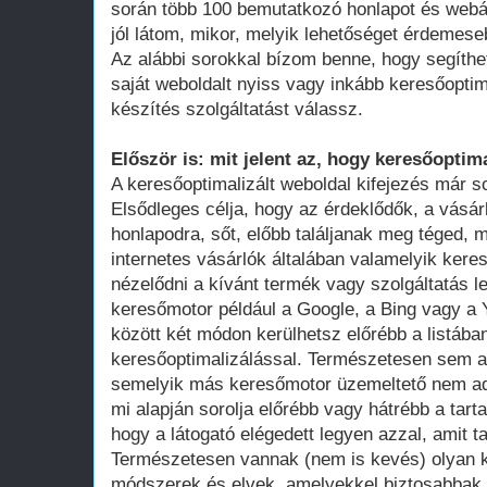
során több 100 bemutatkozó honlapot és webá
jól látom, mikor, melyik lehetőséget érdemese
Az alábbi sorokkal bízom benne, hogy segíthe
saját weboldalt nyiss vagy inkább keresőoptim
készítés szolgáltatást válassz.
Először is: mit jelent az, hogy keresőoptima
A keresőoptimalizált weboldal kifejezés már 
Elsődleges célja, hogy az érdeklődők, a vásár
honlapodra, sőt, előbb találjanak meg téged, 
internetes vásárlók általában valamelyik ker
nézelődni a kívánt termék vagy szolgáltatás le
keresőmotor például a Google, a Bing vagy a Y
között két módon kerülhetsz előrébb a listában
keresőoptimalizálással. Természetesen sem a
semelyik más keresőmotor üzemeltető nem adot
mi alapján sorolja előrébb vagy hátrébb a tarta
hogy a látogató elégedett legyen azzal, amit ta
Természetesen vannak (nem is kevés) olyan k
módszerek és elvek, amelyekkel biztosabbak 