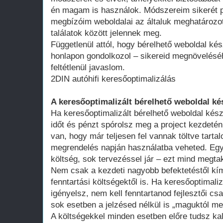
én magam is használok. Módszereim sikerét p
megbízóim weboldalai az általuk meghatározot
találatok között jelennek meg.
Függetlenül attól, hogy bérelhető weboldal kés
honlapon gondolkozol – sikereid megnövelésé
feltétlenül javaslom.
2DIN autóhifi keresőoptimalizálás
A keresőoptimalizált bérelhető weboldal ké
Ha keresőoptimalizált bérelhető weboldal kész
időt és pénzt spórolsz meg a project kezdeté
van, hogy már teljesen fel vannak töltve tart
megrendelés napján használatba veheted. Egy 
költség, sok tervezéssel jár – ezt mind megtak
Nem csak a kezdeti nagyobb befektetéstől k
fenntartási költségektől is. Ha keresőoptimali
igényelsz, nem kell fenntartanod fejlesztői cs
sok esetben a jelzésed nélkül is „maguktól m
A költségekkel minden esetben előre tudsz kal