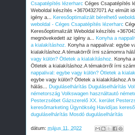
Csapatépítés lézerharc
Céges Csapatépítés lé
Weboldal készítés +36704327071 Az elmúlt i
igény a...
Keresőoptimalizált bérelhető webolda
weboldal - Céges Csapatépítés lézerharc
Cége
Keresőoptimalizált Weboldal készítés +36704
megnövekedett az igény a...
Konyha a nappali
a kialakításhoz.
Konyha a nappalival: egybe v
kialakításhoz.A témakörről írni számomra hál
vagy külön? Ötletek a kialakításhoz.
Konyha a 
Ötletek a kialakításhoz.A témakörről írni szá
nappalival: egybe vagy külön? Ötletek a kiala
egybe vagy külön? Ötletek a kialakításhoz.A 
hálás...
Duguláselhárítás
Duguláselhárítás
Vo
németország
Volkswagen használtautó német
Pesterzsébet
Gázszerelő XX. kerület Pesterz
keresőmarketing Ügynökség
Havidíjas keres
duguláselhárítás
Mosdó duguláselhárítás
dátum:
május 11, 2022