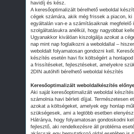
havidíj és kész.
A keresőoptimalizált bérelhető weboldal kész
cégek számára, akik még frissek a piacon, ki 
egyáltalán van-e a számításaiknak megfelelő 
szolgáltatásukra anélkül, hogy nagyobbat kell
Ugyanakkor kiválóan kiszolgálja azokat a cég
nap mint nap foglalkozni a weboldallal – hisze
weboldalt folyamatosan gondozni kell. Keresőo
készítés esetén havi fix költségért a honlap
a frissítéseket, fejlesztéseket, amelyekre szü
2DIN autóhifi bérelhető weboldal készítés
Keresőoptimalizált weboldalkészítés előnye
Aki saját keresőoptimalizált weboldal készítés
számolnia havi bérleti díjjal. Természetesen ett
azokat a költségeket, amelyek egy honlap műk
szükségesek, ami a legtöbb esetben elenyésző
Hátránya, hogy folyamatosan gondoskodni kell
fejlesztő, aki rendelkezésre áll probléma ese
akárcsak egy bemutatkozó oldal esetében is 