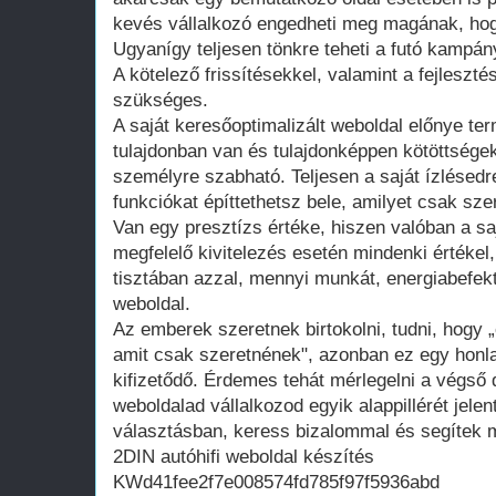
kevés vállalkozó engedheti meg magának, hogy
Ugyanígy teljesen tönkre teheti a futó kampán
A kötelező frissítésekkel, valamint a fejleszté
szükséges.
A saját keresőoptimalizált weboldal előnye te
tulajdonban van és tulajdonképpen kötöttsége
személyre szabható. Teljesen a saját ízlésedr
funkciókat építtethetsz bele, amilyet csak szer
Van egy presztízs értéke, hiszen valóban a saj
megfelelő kivitelezés esetén mindenki értékel
tisztában azzal, mennyi munkát, energiabefekte
weboldal.
Az emberek szeretnek birtokolni, tudni, hogy 
amit csak szeretnének", azonban ez egy honla
kifizetődő. Érdemes tehát mérlegelni a végső d
weboldalad vállalkozod egyik alappillérét jelen
választásban, keress bizalommal és segítek m
2DIN autóhifi weboldal készítés
KWd41fee2f7e008574fd785f97f5936abd