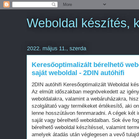
Weboldal készítés, 
2022. május 11., szerda
Keresőoptimalizált bérelhető web
saját weboldal - 2DIN autóhifi
2DIN autóhifi Keresőoptimalizált Weboldal k
Az elmúlt időszakban megnövekedett az igén
weboldalakra, valamint a webáruházakra, his
szolgáltató vagy termékeket értékesítő, aki on
lenne hosszútávon fennmaradni. A cégek két i
saját vagy bérelhető weboldalban. Sok éve fo
bérelhető weboldal készítéssel, valamint term
amelyek átadás után véglegesen a vevő tula