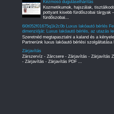
Kézmosó duguláselhárítás
Kozmetikumok, hajszálak, tisztálkod
pottyant kisebb fürdőszobai tárgyak 
fürdőszobai...
6l0t052f01675q1k2c0b Luxus lakóautó bérlés Fe
dimenzióját: Luxus lakóautó bérlés, az utazás l
Szeretnéd megtapasztalni a kaland és a kényel
Partnerünk luxus lakóautó bérlési szolgáltatása l
Zárjavítás
Zárszervíz - Zárcsere - Zárjavítás - Zárjavítás 
- Zárjavítás - Zárjavítás PDF ...