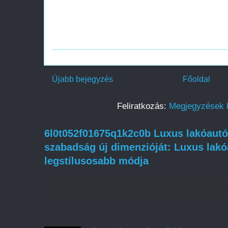
Újabb bejegyzés
Főoldal
Feliratkozás:
Megjegyzések 
6l0t052f01675q1k2c0b Luxus lakóautó 
szabadság új dimenzióját: Luxus lakó
legstílusosabb módja
Szeretnéd megtapasztalni a kaland és a kényel
Partnerünk luxus lakóautó bérlési szolgáltatása l