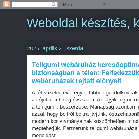
Weboldal készítés, 
2025. április 2., szerda
Téligumi webáruház keresőoptima
biztonságban a télen: Felfedezzük
webáruházak rejtett előnyeit
A tél közeledtével egyre többen gondolkodnak
autójukat a hideg évszakra. Az egyik legfont
a téli gumik beszerzése. Manapság azonban má
azzal, hogy boltról boltra járjunk, összehasonl
modern kor vívmányainak köszönhetően minde
megtehetjük. Partnerünk téligumi webáruháza p
megoldást.