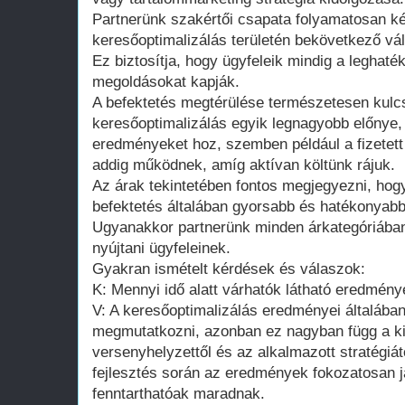
Partnerünk szakértői csapata folyamatosan ké
keresőoptimalizálás területén bekövetkező vál
Ez biztosítja, hogy ügyfeleik mindig a leghat
megoldásokat kapják.
A befektetés megtérülése természetesen kulc
keresőoptimalizálás egyik legnagyobb előnye,
eredményeket hoz, szemben például a fizetett
addig működnek, amíg aktívan költünk rájuk.
Az árak tekintetében fontos megjegyezni, ho
befektetés általában gyorsabb és hatékonyab
Ugyanakkor partnerünk minden árkategóriában
nyújtani ügyfeleinek.
Gyakran ismételt kérdések és válaszok:
K: Mennyi idő alatt várhatók látható eredmény
V: A keresőoptimalizálás eredményei általába
megmutatkozni, azonban ez nagyban függ a kii
versenyhelyzettől és az alkalmazott stratégiá
fejlesztés során az eredmények fokozatosan 
fenntarthatóak maradnak.