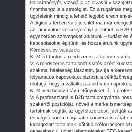
teljesítményét, vizsgálja az olvasói visszaje
finomhangolja a stratégiát. Ez a rugalmas meg
ügyfeleink mindig a lehető legjobb eredményeke
A digitális térben való jelenlét ma már elenge
az, ami valódi versenyelőnyt jelenthet. A B2B
egyszerűen szövegeket alkotunk – tudást és é
kapcsolatokat építünk, és hozzájárulunk ügyfel
Kérdések és válaszok:
K: Miért fontos a rendszeres tartalomfrissít
V: A rendszeres tartalomfrissítés azért kulcsf
szakmai hitelesség látszatát, javítja a keres
folyamatos kapcsolatot biztosít a célközönségg
mutatja, hogy a vállalkozás aktív és naprakés
K: Milyen hosszú távú előnyökkel jár a profes
V: A professzionális B2B tartalomgyártás hossz
szakértői pozícióját, növeli a márka ismertség
tartalmak segítik az ügyfélszerzést, javítják 
és végső soron magasabb konverziós rátát er
kidolgozott tartalmak időtálló erőforrásként 
generálnak új üzleti lehetőségeket.SEO keres