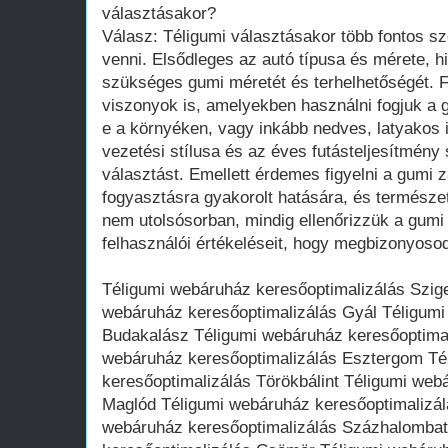
választásakor?
Válasz: Téligumi választásakor több fontos sz
venni. Elsődleges az autó típusa és mérete, 
szükséges gumi méretét és terhelhetőségét. F
viszonyok is, amelyekben használni fogjuk a g
e a környéken, vagy inkább nedves, latyakos i
vezetési stílusa és az éves futásteljesítmény 
választást. Emellett érdemes figyelni a gumi 
fogyasztásra gyakorolt hatására, és természet
nem utolsósorban, mindig ellenőrizzük a gumi 
felhasználói értékeléseit, hogy megbizonyoso
Téligumi webáruház keresőoptimalizálás Szig
webáruház keresőoptimalizálás Gyál Téligumi
Budakalász Téligumi webáruház keresőoptimal
webáruház keresőoptimalizálás Esztergom Té
keresőoptimalizálás Törökbálint Téligumi web
Maglód Téligumi webáruház keresőoptimalizálá
webáruház keresőoptimalizálás Százhalombat