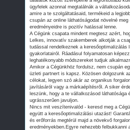
találatok között szerepelne a legfontosabb ku
ügyfelek azonnal megtalálnák a vállalkozásoda
amire a te szolgáltatásaid, termékeid a legjo
csupán az online láthatóságodat növelné meg 
eredményeidre is pozitív hatással lenne.
A Cégünk csapata mindent megtesz azért, hogy
Lelkes, innovatív szakemberek alkotják a csa
tudással rendelkeznek a keresőoptimalizálás le
gyakorlatairól. Ráadásul folyamatosan képez
leghatékonyabb módszereket tudjuk alkalmazn
Amikor a Cégünkhöz fordulsz, nem csupán egy
üzleti partnert is kapsz. Közösen dolgozunk az
célokat, legyen szó akár az organikus forgalo
javításáról vagy a márkaépítésről. A siker é
leszünk, hogy a te vállalkozásod láthatósága 
ugrásszerűen javuljon.
Nincs mit veszítenivalód - keresd meg a Cég
együtt a keresőoptimalizálási utazást! Garantá
és erőforrás megtérül majd a növekvő forgal
eredményekben.Egyre nehezebb felbukkanni a