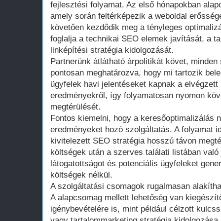
fejlesztési folyamat. Az első hónapokban alapo
amely során feltérképezik a weboldal erőssége
követően kezdődik meg a tényleges optimali
foglalja a technikai SEO elemek javítását, a t
linképítési stratégia kidolgozását.
Partnerünk átlátható árpolitikát követ, minde
pontosan meghatározva, hogy mi tartozik bele 
ügyfelek havi jelentéseket kapnak a elvégzett
eredményekről, így folyamatosan nyomon köve
megtérülését.
Fontos kiemelni, hogy a keresőoptimalizálás 
eredményeket hozó szolgáltatás. A folyamat i
kivitelezett SEO stratégia hosszú távon megté
költségek után a szerves találati listában val
látogatottságot és potenciális ügyfeleket gener
költségek nélkül.
A szolgáltatási csomagok rugalmasan alakíthat
A alapcsomag mellett lehetőség van kiegészít
igénybevételére is, mint például célzott kulc
vagy tartalommarketing stratégia kidolgozása.