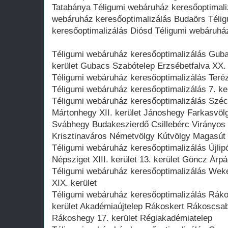
Tatabánya Téligumi webáruház keresőoptimali
webáruház keresőoptimalizálás Budaörs Téli
keresőoptimalizálás Diósd Téligumi webáruhá
Téligumi webáruház keresőoptimalizálás Guba
kerület Gubacs Szabótelep Erzsébetfalva XX. 
Téligumi webáruház keresőoptimalizálás Terézv
Téligumi webáruház keresőoptimalizálás 7. ker
Téligumi webáruház keresőoptimalizálás Szé
Mártonhegy XII. kerület Jánoshegy Farkasvöl
Svábhegy Budakeszierdő Csillebérc Virányos 
Krisztinaváros Németvölgy Kútvölgy Magasút
Téligumi webáruház keresőoptimalizálás Újlip
Népsziget XIII. kerület 13. kerület Göncz Árp
Téligumi webáruház keresőoptimalizálás Weker
XIX. kerület
Téligumi webáruház keresőoptimalizálás Ráko
kerület Akadémiaújtelep Rákoskert Rákoscs
Rákoshegy 17. kerület Régiakadémiatelep