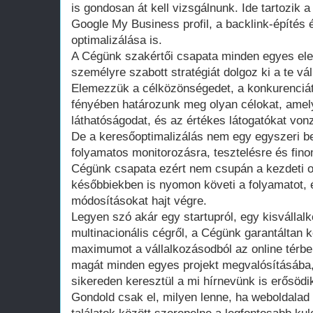
is gondosan át kell vizsgálnunk. Ide tartozik 
Google My Business profil, a backlink-építé
optimalizálása is.
A Cégünk szakértői csapata minden egyes el
személyre szabott stratégiát dolgoz ki a te v
Elemezzük a célközönségedet, a konkurenciát
fényében határozunk meg olyan célokat, amel
láthatóságodat, és az értékes látogatókat von
De a keresőoptimalizálás nem egy egyszeri b
folyamatos monitorozásra, tesztelésre és fin
Cégünk csapata ezért nem csupán a kezdeti op
későbbiekben is nyomon követi a folyamatot,
módosításokat hajt végre.
Legyen szó akár egy startupról, egy kisvállal
multinacionális cégről, a Cégünk garantáltan 
maximumot a vállalkozásodból az online térbe
magát minden egyes projekt megvalósításába, 
sikereden keresztül a mi hírnevünk is erősödi
Gondold csak el, milyen lenne, ha weboldalad