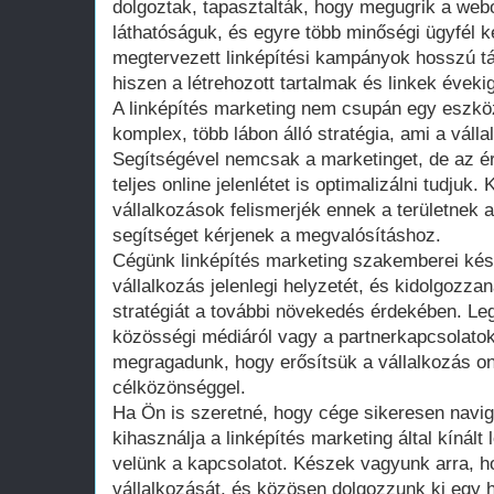
dolgoztak, tapasztalták, hogy megugrik a webo
láthatóságuk, és egyre több minőségi ügyfél k
megtervezett linképítési kampányok hosszú tá
hiszen a létrehozott tartalmak és linkek éveki
A linképítés marketing nem csupán egy eszk
komplex, több lábon álló stratégia, ami a válla
Segítségével nemcsak a marketinget, de az ér
teljes online jelenlétet is optimalizálni tudjuk
vállalkozások felismerjék ennek a területnek 
segítséget kérjenek a megvalósításhoz.
Cégünk linképítés marketing szakemberei kés
vállalkozás jelenlegi helyzetét, és kidolgozz
stratégiát a további növekedés érdekében. Leg
közösségi médiáról vagy a partnerkapcsolatok
megragadunk, hogy erősítsük a vállalkozás onl
célközönséggel.
Ha Ön is szeretné, hogy cége sikeresen navigá
kihasználja a linképítés marketing által kínált
velünk a kapcsolatot. Készek vagyunk arra, 
vállalkozását, és közösen dolgozzunk ki egy 