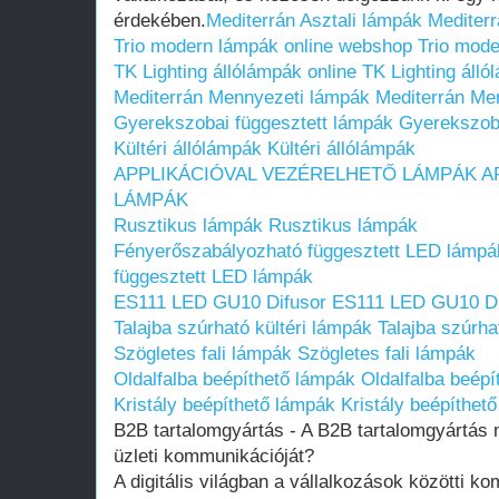
érdekében.
Mediterrán Asztali lámpák
Mediterr
Trio modern lámpák online webshop
Trio mod
TK Lighting állólámpák online
TK Lighting álló
Mediterrán Mennyezeti lámpák
Mediterrán Me
Gyerekszobai függesztett lámpák
Gyerekszoba
Kültéri állólámpák
Kültéri állólámpák
APPLIKÁCIÓVAL VEZÉRELHETŐ LÁMPÁK
A
LÁMPÁK
Rusztikus lámpák
Rusztikus lámpák
Fényerőszabályozható függesztett LED lámpá
függesztett LED lámpák
ES111 LED GU10 Difusor
ES111 LED GU10 Di
Talajba szúrható kültéri lámpák
Talajba szúrha
Szögletes fali lámpák
Szögletes fali lámpák
Oldalfalba beépíthető lámpák
Oldalfalba beépí
Kristály beépíthető lámpák
Kristály beépíthet
B2B tartalomgyártás - A B2B tartalomgyártás 
üzleti kommunikációját?
A digitális világban a vállalkozások közötti 