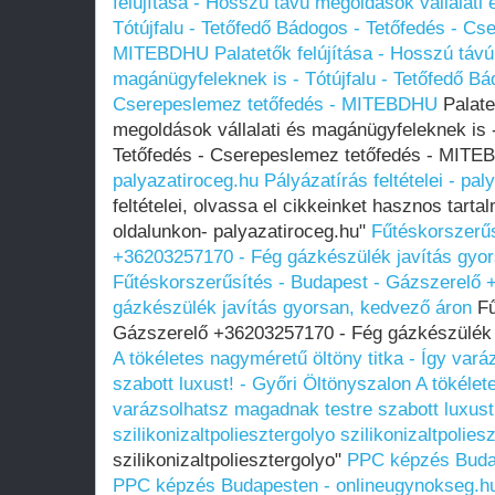
felújítása - Hosszú távú megoldások vállalati
Tótújfalu - Tetőfedő Bádogos - Tetőfedés - Cs
MITEBDHU
Palatetők felújítása - Hosszú távú
magánügyfeleknek is - Tótújfalu - Tetőfedő Bá
Cserepeslemez tetőfedés - MITEBDHU
Palate
megoldások vállalati és magánügyfeleknek is -
Tetőfedés - Cserepeslemez tetőfedés - MIT
palyazatiroceg.hu
Pályázatírás feltételei - pa
feltételei, olvassa el cikkeinket hasznos tartal
oldalunkon- palyazatiroceg.hu"
Fűtéskorszerűs
+36203257170 - Fég gázkészülék javítás gyo
Fűtéskorszerűsítés - Budapest - Gázszerelő
gázkészülék javítás gyorsan, kedvező áron
Fű
Gázszerelő +36203257170 - Fég gázkészülék 
A tökéletes nagyméretű öltöny titka - Így var
szabott luxust! - Győri Öltönyszalon
A tökélet
varázsolhatsz magadnak testre szabott luxust
szilikonizaltpoliesztergolyo
szilikonizaltpolies
szilikonizaltpoliesztergolyo"
PPC képzés Budap
PPC képzés Budapesten - onlineugynokseg.h