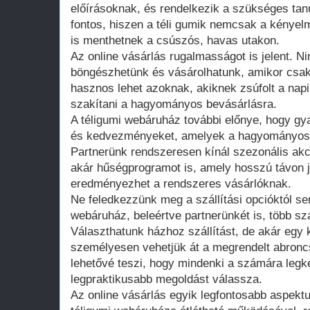
előírásoknak, és rendelkezik a szükséges tan
fontos, hiszen a téli gumik nemcsak a kényel
is menthetnek a csúszós, havas utakon.
Az online vásárlás rugalmasságot is jelent. Ni
böngészhetünk és vásárolhatunk, amikor csak
hasznos lehet azoknak, akiknek zsúfolt a napi
szakítani a hagyományos bevásárlásra.
A téligumi webáruház további előnye, hogy gyak
és kedvezményeket, amelyek a hagyományos 
Partnerünk rendszeresen kínál szezonális akc
akár hűségprogramot is, amely hosszú távon j
eredményezhet a rendszeres vásárlóknak.
Ne feledkezzünk meg a szállítási opcióktól se
webáruház, beleértve partnerünkét is, több szá
Választhatunk házhoz szállítást, de akár egy kö
személyesen vehetjük át a megrendelt abronc
lehetővé teszi, hogy mindenki a számára leg
legpraktikusabb megoldást válassza.
Az online vásárlás egyik legfontosabb aspekt