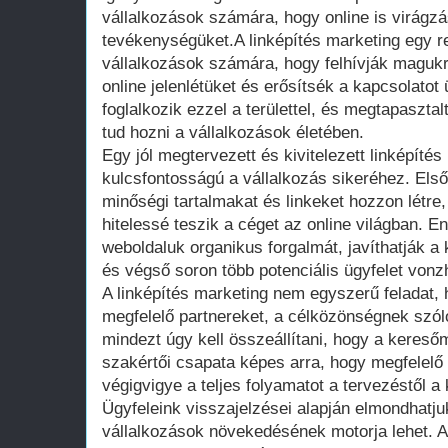
vállalkozások számára, hogy online is virágzás
tevékenységüket.A linképítés marketing egy r
vállalkozások számára, hogy felhívják magukra
online jelenlétüket és erősítsék a kapcsolatot
foglalkozik ezzel a területtel, és megtapasztal
tud hozni a vállalkozások életében.
Egy jól megtervezett és kivitelezett linképítés
kulcsfontosságú a vállalkozás sikeréhez. Első
minőségi tartalmakat és linkeket hozzon létr
hitelessé teszik a céget az online világban. E
weboldaluk organikus forgalmát, javíthatják a
és végső soron több potenciális ügyfelet vonz
A linképítés marketing nem egyszerű feladat, h
megfelelő partnereket, a célközönségnek szóló
mindezt úgy kell összeállítani, hogy a kereső
szakértői csapata képes arra, hogy megfelelő 
végigvigye a teljes folyamatot a tervezéstől a 
Ügyfeleink visszajelzései alapján elmondhatju
vállalkozások növekedésének motorja lehet. A