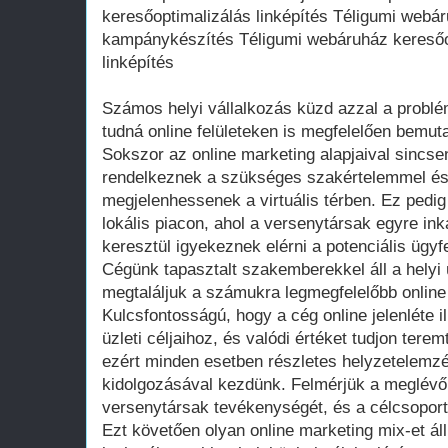
keresőoptimalizálás linképítés Téligumi webá
kampánykészítés Téligumi webáruház keresőop
linképítés
Számos helyi vállalkozás küzd azzal a problé
tudná online felületeken is megfelelően bemutat
Sokszor az online marketing alapjaival sincs
rendelkeznek a szükséges szakértelemmel és 
megjelenhessenek a virtuális térben. Ez pedig
lokális piacon, ahol a versenytársak egyre in
keresztül igyekeznek elérni a potenciális ügyf
Cégünk tapasztalt szakemberekkel áll a helyi
megtaláljuk a számukra legmegfelelőbb onlin
Kulcsfontosságú, hogy a cég online jelenléte i
üzleti céljaihoz, és valódi értéket tudjon ter
ezért minden esetben részletes helyzetelemzé
kidolgozásával kezdünk. Felmérjük a meglévő o
versenytársak tevékenységét, és a célcsoport 
Ezt követően olyan online marketing mix-et ál