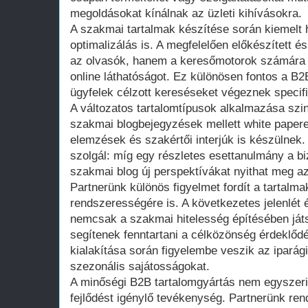
megoldásokat kínálnak az üzleti kihívásokra.
A szakmai tartalmak készítése során kiemelt
optimalizálás is. A megfelelően előkészített 
az olvasók, hanem a keresőmotorok számára i
online láthatóságot. Ez különösen fontos a B2
ügyfelek célzott kereséseket végeznek specif
A változatos tartalomtípusok alkalmazása szin
szakmai blogbejegyzések mellett white papere
elemzések és szakértői interjúk is készülne
szolgál: míg egy részletes esettanulmány a bi
szakmai blog új perspektívákat nyithat meg az
Partnerünk különös figyelmet fordít a tartalma
rendszerességére is. A következetes jelenlét 
nemcsak a szakmai hitelesség építésében já
segítenek fenntartani a célközönség érdeklődés
kialakítása során figyelembe veszik az ipará
szezonális sajátosságokat.
A minőségi B2B tartalomgyártás nem egyszeri
fejlődést igénylő tevékenység. Partnerünk re