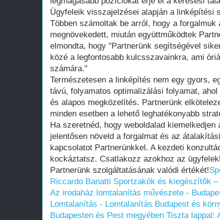
legmagasabb pozíciókat érje el a keresési talál
Ügyfeleik visszajelzései alapján a linképítési 
Többen számoltak be arról, hogy a forgalmuk 
megnövekedett, miután együttműködtek Partne
elmondta, hogy "Partnerünk segítségével sikerü
közé a legfontosabb kulcsszavainkra, ami óriá
számára."
Természetesen a linképítés nem egy gyors, e
távú, folyamatos optimalizálási folyamat, aho
és alapos megközelítés. Partnerünk elkötelezet
minden esetben a lehető leghatékonyabb strat
Ha szeretnéd, hogy weboldalad kiemelkedjen 
jelentősen növeld a forgalmat és az átalakítás
kapcsolatot Partnerünkkel. A kezdeti konzult
kockáztatsz. Csatlakozz azokhoz az ügyfelek
Partnerünk szolgáltatásának valódi értékét!
Sp
Riccardo Banatti
Sportzakók és kiegészítők –
Az irodaház lomtalanítás művészete - Budape
Lomtalanítás - Lomtalanítás Budapest és körn
Budapesten és Pest megyében
Tiszta lappal: