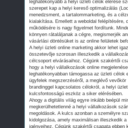
leghatékonyabb a helyi üzleti célok elérése s
szerepet kap a helyi kereső optimalizálás (L
menedzsment, a tartalommarketing, és a célz
kialakítása. Emellett a weboldal felépítésére, 
működésére is nagy figyelmet fordítunk. Minde
könnyen rátaláljanak a cégre, megismerjék an
vásárlási döntésüket is az online felületek bef
A helyi üzleti online marketing akkor lehet ig
összetevője szorosan illeszkedik a vállalkozá
célcsoport elvárásaihoz. Cégünk szakértői csa
hogy a helyi vállalkozások online megjelenése 
leghatékonyabban támogassa az üzleti célok e
ügyfelek megszerzéséről, a meglévő vevőkör 
brandinggel kapcsolatos célokról, a helyi üzlet
kulcsfontosságú eszköz a siker elérésében.
Ahogy a digitális világ egyre inkább beépül m
megkerülhetetlenné a helyi vállalkozások szá
megoldások. A kulcs azonban a személyre sza
kidolgozása, amely maximálisan illeszkedik a 
igényeihez. Cégünk szakértői csapata ebben kí