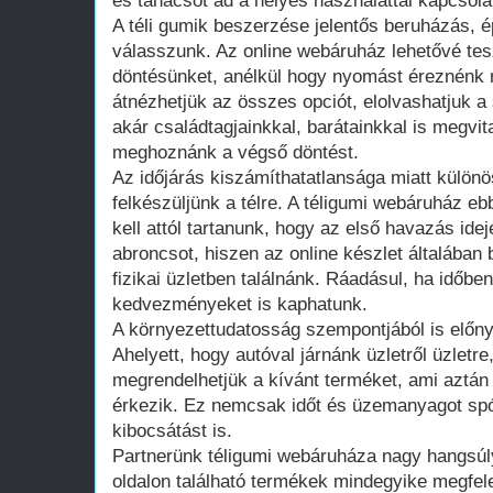
és tanácsot ad a helyes használattal kapcsola
A téli gumik beszerzése jelentős beruházás, é
válasszunk. Az online webáruház lehetővé tes
döntésünket, anélkül hogy nyomást éreznénk
átnézhetjük az összes opciót, elolvashatjuk a
akár családtagjainkkal, barátainkkal is megvit
meghoznánk a végső döntést.
Az időjárás kiszámíthatatlansága miatt különö
felkészüljünk a télre. A téligumi webáruház e
kell attól tartanunk, hogy az első havazás ide
abroncsot, hiszen az online készlet általában
fizikai üzletben találnánk. Ráadásul, ha időben
kedvezményeket is kaphatunk.
A környezettudatosság szempontjából is előnyö
Ahelyett, hogy autóval járnánk üzletről üzletre
megrendelhetjük a kívánt terméket, ami aztán
érkezik. Ez nemcsak időt és üzemanyagot spó
kibocsátást is.
Partnerünk téligumi webáruháza nagy hangsúlyt
oldalon található termékek mindegyike megfel