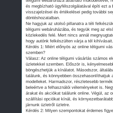
téligumi webáruháza átlátható működésével, r
és megbízható ügyfélszolgálatával építi ezt a 
visszajelzései és értékelései pedig további se
döntéshozatalban.
Ne hagyjuk az utolsó pillanatra a téli felkészü
téligumi webáruházába, és tegyük meg az első 
közlekedés felé. Mert nincs annál megnyugtat
hogy autónk felkészülten várja a tél kihívásait
Kérdés 1: Miért előnyös az online téligumi v
szemben?
Válasz: Az online téligumi vásárlás számos e
üzletekkel szemben. Először is, kényelmesebb
böngészhetjük a kínálatot. Másodszor, általá
találunk, és könnyebben összehasonlíthatjuk
modelleket. Harmadszor, részletesebb termék
beleértve a felhasználói véleményeket is. N
árakat és akciókat találunk online. Végül, az 
szállítási opciókat kínál, és környezetbarátabb
járnunk üzletről üzletre.
Kérdés 2: Milyen szempontokat érdemes figye