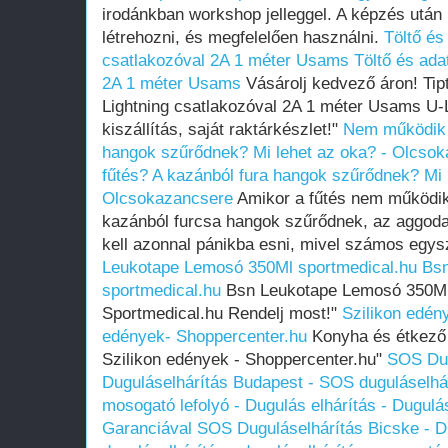
irodánkban workshop jelleggel. A képzés után 
létrehozni, és megfelelően használni.
Töltő és
csatlakozóval 2A 1 méter Usams
Töltő és ada
2A 1 méter Usams
Vásárolj kedvező áron! Tip
Lightning csatlakozóval 2A 1 méter Usams U-
kiszállítás, saját raktárkészlet!"
Nem működik a
hangok szűrődnek? Mi lehet az oka? - Olcso
fűtés? A kazánból fura hangok szűrődnek? Mi 
Olcsokazancsere
Amikor a fűtés nem működik
kazánból furcsa hangok szűrődnek, az aggod
kell azonnal pánikba esni, mivel számos egysz
Leukotape Lemosó 350Ml sportmedical.hu
Bsn
sportmedical.hu
Bsn Leukotape Lemosó 350Ml 
Sportmedical.hu Rendelj most!"
Szilikon edén
edények- Shoppercenter.hu
Konyha és étkező 
Szilikon edények - Shoppercenter.hu"
SOS Dug
Duguláselhárítás Budapest - SOS duguláselhár
mosogató lefolyó - Dugulás elhárítás - Dugulá
Garanciával
SOS Duguláselhárítás Bicske - D