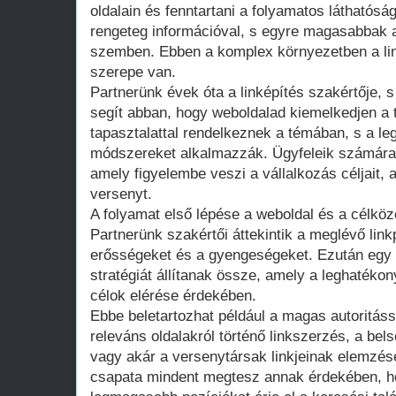
oldalain és fenntartani a folyamatos láthatóság
rengeteg információval, s egyre magasabbak a
szemben. Ebben a komplex környezetben a li
szerepe van.
Partnerünk évek óta a linképítés szakértője,
segít abban, hogy weboldalad kiemelkedjen a 
tapasztalattal rendelkeznek a témában, s a l
módszereket alkalmazzák. Ügyfeleik számára e
amely figyelembe veszi a vállalkozás céljait, 
versenyt.
A folyamat első lépése a weboldal és a célkö
Partnerünk szakértői áttekintik a meglévő linkp
erősségeket és a gyengeségeket. Ezután egy 
stratégiát állítanak össze, amely a leghaték
célok elérése érdekében.
Ebbe beletartozhat például a magas autoritás
releváns oldalakról történő linkszerzés, a bels
vagy akár a versenytársak linkjeinak elemzé
csapata mindent megtesz annak érdekében, ho