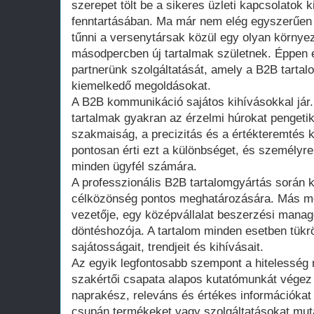
szerepet tölt be a sikeres üzleti kapcsolatok 
fenntartásában. Ma már nem elég egyszerűen je
tűnni a versenytársak közül egy olyan környe
másodpercben új tartalmak születnek. Éppen 
partnerünk szolgáltatását, amely a B2B tartal
kiemelkedő megoldásokat.
A B2B kommunikáció sajátos kihívásokkal jár.
tartalmak gyakran az érzelmi húrokat pengetik
szakmaiság, a precizitás és a értékteremtés k
pontosan érti ezt a különbséget, és személyr
minden ügyfél számára.
A professzionális B2B tartalomgyártás során k
célközönség pontos meghatározására. Más meg
vezetője, egy középvállalat beszerzési manag
döntéshozója. A tartalom minden esetben tükrö
sajátosságait, trendjeit és kihívásait.
Az egyik legfontosabb szempont a hitelesség
szakértői csapata alapos kutatómunkát végez 
naprakész, releváns és értékes információkat
csupán termékeket vagy szolgáltatásokat mut