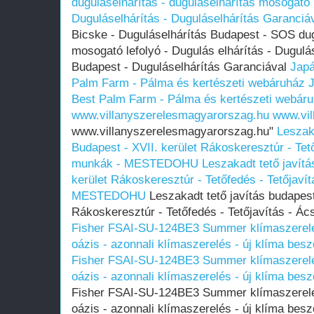
duguláselhárítás - duguláselhárítás mosogató l
Duguláselhárítás - Duguláselhárítás Garanciá
Bicske - Duguláselhárítás Budapest - SOS dug
mosogató lefolyó - Dugulás elhárítás - Dugulá
Budapest - Duguláselhárítás Garanciával
Japá
Palm Farm - Pálma és kertészeti webáruház
Best Palm Farm - Pálma és kertészeti webár
www.villanyszerelesmagyarorszag.hu
www.vil
www.villanyszerelesmagyarorszag.hu"
Leszaka
Budapest - XVII. kerület Rákoskeresztúr - Tető
munkák - MESTEDOHU
Leszakadt tető javítá
kerület Rákoskeresztúr - Tetőfedés - Tetőjaví
MESTEDOHU
Leszakadt tető javítás budapest
Rákoskeresztúr - Tetőfedés - Tetőjavítás -
Fisher FSAI-SU-124BE3 Summer klímaszerelés
oázis - azonnali klímaszerelés - új klíma besz
Fisher FSAI-SU-124BE3 Summer klímaszerelés
oázis - azonnali klímaszerelés - új klíma besz
Fisher FSAI-SU-124BE3 Summer klímaszerelés
oázis - azonnali klímaszerelés - új klíma besz