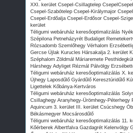
XXI. kerület Csepel-Csillagtelep CsepelCsep
Csepel-Szabótelep Csepel-Királymajor Csepel
Csepel-Erdőalja Csepel-Erdősor Csepel-Szig
kerület
Téligumi webáruház keresőoptimalizálás Nyé
Szépilona Petneházyrét Budaliget Remetekert
Rózsadomb Szemlőhegy Vérhalom Erzsébetlig
Gercse Újlak Kurucles Hársakalja 2. kerület K
Széphalom Zöldmál Máriaremete Pesthidegkút
Hárshegy Adyliget Rézmál Pálvölgy Erzsébett
Téligumi webáruház keresőoptimalizálás X. ker
Újhegy Laposdűlő Gyárdűlő Keresztúridűlő Kú
Ligettelek Kőbánya-Kertváros
Téligumi webáruház keresőoptimalizálás Sol
Csillaghegy Aranyhegy-Ürömhegy-Péterhegy 
Aquincum 3. kerület III. kerület Csúcshegy Ó
Békásmegyer Mocsárosdűlő
Téligumi webáruház keresőoptimalizálás 11. 
Kőérberek Albertfalva Gazdagrét Kelenvölgy G