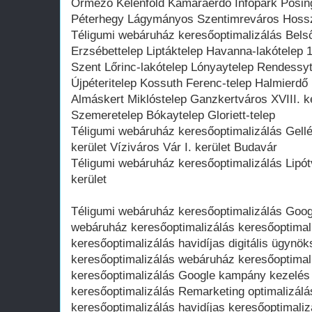
Őrmező Kelenföld Kamaraerdő Infopark Pösin
Péterhegy Lágymányos Szentimreváros Hossz
Téligumi webáruház keresőoptimalizálás Bels
Erzsébettelep Liptáktelep Havanna-lakótelep 1
Szent Lőrinc-lakótelep Lónyaytelep Rendessyt
Újpéteritelep Kossuth Ferenc-telep Halmierdő
Almáskert Miklóstelep Ganzkertváros XVIII. k
Szemeretelep Bókaytelep Gloriett-telep
Téligumi webáruház keresőoptimalizálás Gellé
kerület Víziváros Vár I. kerület Budavár
Téligumi webáruház keresőoptimalizálás Lipótv
kerület
Téligumi webáruház keresőoptimalizálás Goog
webáruház keresőoptimalizálás keresőoptimal
keresőoptimalizálás havidíjas digitális ügyn
keresőoptimalizálás webáruház keresőoptimal
keresőoptimalizálás Google kampány kezelés
keresőoptimalizálás Remarketing optimalizál
keresőoptimalizálás havidíjas keresőoptimali