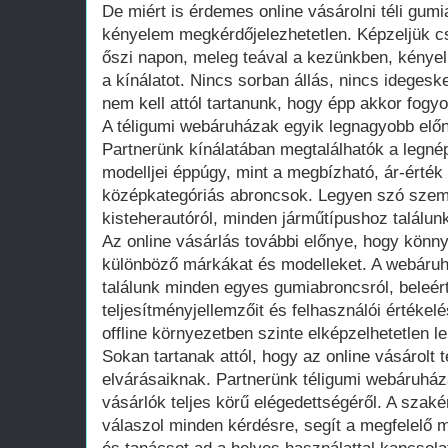
De miért is érdemes online vásárolni téli gumi
kényelem megkérdőjelezhetetlen. Képzeljük cs
őszi napon, meleg teával a kezünkben, kény
a kínálatot. Nincs sorban állás, nincs idegesk
nem kell attól tartanunk, hogy épp akkor fogyo
A téligumi webáruházak egyik legnagyobb előn
Partnerünk kínálatában megtalálhatók a legn
modelljei éppúgy, mint a megbízható, ár-érték
középkategóriás abroncsok. Legyen szó szemé
kisteherautóról, minden járműtípushoz találunk
Az online vásárlás további előnye, hogy könn
különböző márkákat és modelleket. A webáruh
találunk minden egyes gumiabroncsról, beleér
teljesítményjellemzőit és felhasználói értékelé
offline környezetben szinte elképzelhetetlen l
Sokan tartanak attól, hogy az online vásárolt
elvárásaiknak. Partnerünk téligumi webáruhá
vásárlók teljes körű elégedettségéről. A szaké
válaszol minden kérdésre, segít a megfelelő m