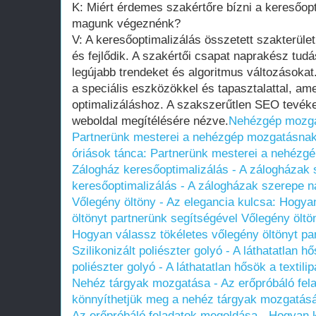
K: Miért érdemes szakértőre bízni a keresőopt
magunk végeznénk?
V: A keresőoptimalizálás összetett szakterüle
és fejlődik. A szakértői csapat naprakész tudá
legújabb trendeket és algoritmus változásokat
a speciális eszközökkel és tapasztalattal, a
optimalizáláshoz. A szakszerűtlen SEO tevéke
weboldal megítélésére nézve.
Nehézgép mozgat
Partnerünk mesterei a nehézgép mozgatásna
óriások tánca: Partnerünk mesterei a nehéz
Zálogház keresőoptimalizálás - A zálogházak
keresőoptimalizálás - A zálogházak szerepe n
Vőlegény öltöny - Az elegancia kulcsa: Hogya
öltönyt partnerünk segítségével
Vőlegény öltö
Hogyan válassz tökéletes vőlegény öltönyt pa
Szilikonizált poliészter golyó - A láthatatlan hő
poliészter golyó - A láthatatlan hősök a textili
Nehéz tárgyak mozgatása - Az erőpróbáló fel
könnyíthetjük meg a nehéz tárgyak mozgatás
Az erőpróbáló feladatok megoldása - Hogyan 