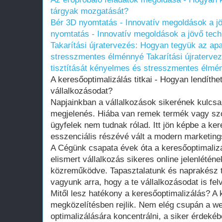
tárgyak mozgatását?
Bér 3D nyomtatás - Innovatív megoldások a jö
nyomtatás - Innovatív megoldások a jövő tech
Takarítási újratervezés: Hogyan tegyük az ap
stresszmentes élménnyé
Takarítási újraterv
tisztítását kényelmes és stresszmentes élmé
A keresőoptimalizálás titkai - Hogyan lendíthe
vállalkozásodat?
Napjainkban a vállalkozások sikerének kulcsa
megjelenés. Hiába van remek termék vagy szol
ügyfelek nem tudnak rólad. Itt jön képbe a ke
esszenciális részévé vált a modern marketing
A Cégünk csapata évek óta a keresőoptimalizá
elismert vállalkozás sikeres online jelenlété
közreműködve. Tapasztalatunk és naprakész 
vagyunk arra, hogy a te vállalkozásodat is fel
Mitől lesz hatékony a keresőoptimalizálás? A k
megközelítésben rejlik. Nem elég csupán a web
optimalizálására koncentrálni, a siker érdekéb