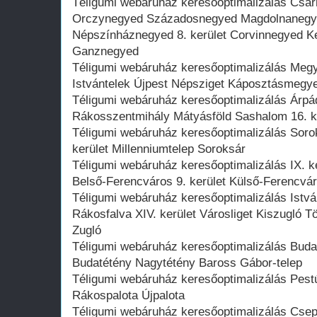
Téligumi webáruház keresőoptimalizálás Csar
Orczynegyed Századosnegyed Magdolnanegyed
Népszínháznegyed 8. kerület Corvinnegyed K
Ganznegyed
Téligumi webáruház keresőoptimalizálás Megy
Istvántelek Újpest Népsziget Káposztásmegyer
Téligumi webáruház keresőoptimalizálás Árpád
Rákosszentmihály Mátyásföld Sashalom 16. k
Téligumi webáruház keresőoptimalizálás Soroks
kerület Millenniumtelep Soroksár
Téligumi webáruház keresőoptimalizálás IX. 
Belső-Ferencváros 9. kerület Külső-Ferencváro
Téligumi webáruház keresőoptimalizálás Istv
Rákosfalva XIV. kerület Városliget Kiszugló
Zugló
Téligumi webáruház keresőoptimalizálás Budafo
Budatétény Nagytétény Baross Gábor-telep
Téligumi webáruház keresőoptimalizálás Pestúj
Rákospalota Újpalota
Téligumi webáruház keresőoptimalizálás Csep