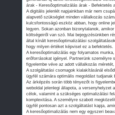
árak - Keresőoptimalizálás árak - Befektetés a 
A digitális jelenlét napjainkban már nem csu
alapvető szükséglet minden vállalkozás számá
kulcsfontosságú eszköz abban, hogy online je
legyen. Sokan azonban bizonytalanok, amikor
költségeiről van szó. Mai bejegyzésünkben ré
által kínált keresőoptimalizálási szolgáltatás
hogy milyen értéket képvisel ez a befektetés.
A keresőoptimalizálás egy folyamatos munka, 
erőforrásokat igényel. Partnerünk személyre 
figyelembe véve az adott vállalkozás méretét, 
A szolgáltatási csomagok kialakításánál els
ügyfél számára optimális megoldást tudjanak b
Az árképzés során több tényezőt is figyelembe
weboldal jelenlegi állapota, a versenyhelyzet a
célok, valamint a szükséges optimalizálási f
komplexitása. A személyre szabott megközelít
ügyfél pontosan azt a szolgáltatást kapja, am
A keresőoptimalizálás nem egy egyszeri bea