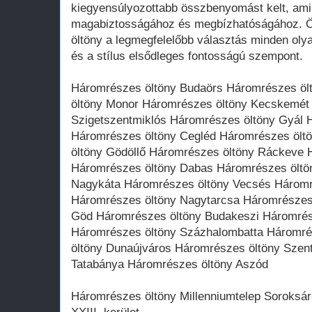
kiegyensúlyozottabb összbenyomást kelt, ami 
magabiztosságához és megbízhatóságához. 
öltöny a legmegfelelőbb választás minden oly
és a stílus elsődleges fontosságú szempont.
Háromrészes öltöny Budaörs Háromrészes öl
öltöny Monor Háromrészes öltöny Kecskemét
Szigetszentmiklós Háromrészes öltöny Gyál 
Háromrészes öltöny Cegléd Háromrészes ölt
öltöny Gödöllő Háromrészes öltöny Ráckeve 
Háromrészes öltöny Dabas Háromrészes öltö
Nagykáta Háromrészes öltöny Vecsés Háromré
Háromrészes öltöny Nagytarcsa Háromrészes
Göd Háromrészes öltöny Budakeszi Háromrés
Háromrészes öltöny Százhalombatta Háromré
öltöny Dunaújváros Háromrészes öltöny Szen
Tatabánya Háromrészes öltöny Aszód
Háromrészes öltöny Millenniumtelep Soroksár-