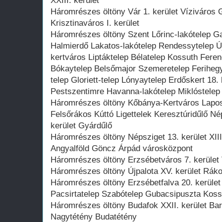
XXIII. kerület
Háromrészes öltöny Vár 1. kerület Víziváros 
Krisztinaváros I. kerület
Háromrészes öltöny Szent Lőrinc-lakótelep G
Halmierdő Lakatos-lakótelep Rendessytelep Új
kertváros Liptáktelep Bélatelep Kossuth Ferenc
Bókaytelep Belsőmajor Szemeretelep Feriheg
telep Gloriett-telep Lónyaytelep Erdőskert 18.
Pestszentimre Havanna-lakótelep Miklóstelep
Háromrészes öltöny Kőbánya-Kertváros Lapos
Felsőrákos Kúttó Ligettelek Keresztúridűlő Né
kerület Gyárdűlő
Háromrészes öltöny Népsziget 13. kerület XIII.
Angyalföld Göncz Árpád városközpont
Háromrészes öltöny Erzsébetváros 7. kerület V
Háromrészes öltöny Újpalota XV. kerület Rákos
Háromrészes öltöny Erzsébetfalva 20. kerület
Pacsirtatelep Szabótelep Gubacsipuszta Koss
Háromrészes öltöny Budafok XXII. kerület Bar
Nagytétény Budatétény