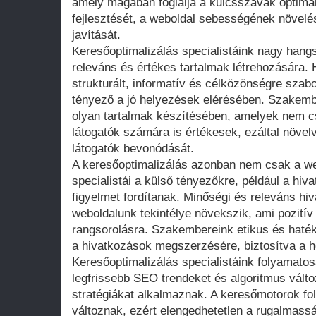
amely magában foglalja a kulcsszavak optimali
fejlesztését, a weboldal sebességének növelé
javítását.
Keresőoptimalizálás specialistáink nagy hangs
releváns és értékes tartalmak létrehozására. 
strukturált, informatív és célközönségre szab
tényező a jó helyezések elérésében. Szakemb
olyan tartalmak készítésében, amelyek nem 
látogatók számára is értékesek, ezáltal növelv
látogatók bevonódását.
A keresőoptimalizálás azonban nem csak a we
specialistái a külső tényezőkre, például a hiv
figyelmet fordítanak. Minőségi és releváns h
weboldalunk tekintélye növekszik, ami pozití
rangsorolásra. Szakembereink etikus és hat
a hivatkozások megszerzésére, biztosítva a 
Keresőoptimalizálás specialistáink folyamatos
legfrissebb SEO trendeket és algoritmus vált
stratégiákat alkalmaznak. A keresőmotorok fo
változnak, ezért elengedhetetlen a rugalmass