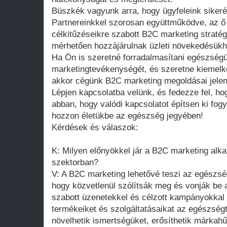
Büszkék vagyunk arra, hogy ügyfeleink sikerét
Partnereinkkel szorosan együttműködve, az ő 
célkitűzéseikre szabott B2C marketing straté
mérhetően hozzájárulnak üzleti növekedésükhö
Ha Ön is szeretné forradalmasítani egészségü
marketingtevékenységét, és szeretne kiemelk
akkor cégünk B2C marketing megoldásai jelent
Lépjen kapcsolatba velünk, és fedezze fel, ho
abban, hogy valódi kapcsolatot építsen ki fogy
hozzon életükbe az egészség jegyében!
Kérdések és válaszok:
K: Milyen előnyökkel jár a B2C marketing al
szektorban?
V: A B2C marketing lehetővé teszi az egészs
hogy közvetlenül szólítsák meg és vonják be 
szabott üzenetekkel és célzott kampányokkal 
termékeiket és szolgáltatásaikat az egészség
növelhetik ismertségüket, erősíthetik márkahű