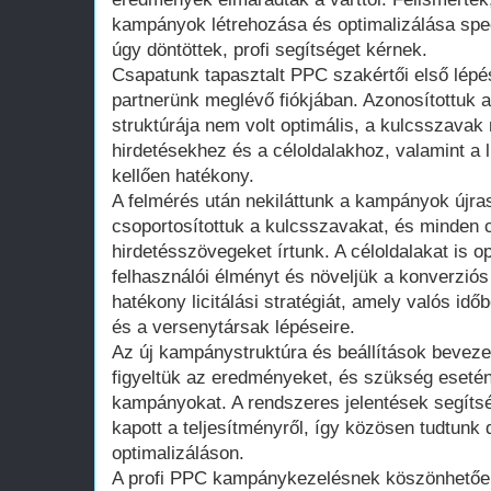
kampányok létrehozása és optimalizálása spec
úgy döntöttek, profi segítséget kérnek.
Csapatunk tapasztalt PPC szakértői első lépé
partnerünk meglévő fiókjában. Azonosítottuk 
struktúrája nem volt optimális, a kulcsszavak
hirdetésekhez és a céloldalakhoz, valamint a li
kellően hatékony.
A felmérés után nekiláttunk a kampányok újra
csoportosítottuk a kulcsszavakat, és minden 
hirdetésszövegeket írtunk. A céloldalakat is op
felhasználói élményt és növeljük a konverziós
hatékony licitálási stratégiát, amely valós idő
és a versenytársak lépéseire.
Az új kampánystruktúra és beállítások bevez
figyeltük az eredményeket, és szükség eseté
kampányokat. A rendszeres jelentések segítsé
kapott a teljesítményről, így közösen tudtunk 
optimalizáláson.
A profi PPC kampánykezelésnek köszönhetően 