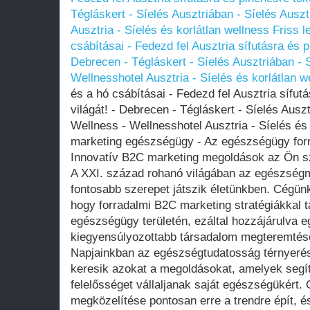
Tégláskert - Síelés Ausztriában - Síelés Ausz
Ausztria - Síelés és korlátlan wellness
Friss l
csábításai - Fedezd fel Ausztria sífutásra és p
Debrecen - Tégláskert - Síelés Ausztriában - 
Wellnesshotel Ausztria - Síelés és korlátlan w
és a hó csábításai - Fedezd fel Ausztria sífut
világát! - Debrecen - Tégláskert - Síelés Auszt
Wellness - Wellnesshotel Ausztria - Síelés és
marketing egészségügy - Az egészségügy forr
Innovatív B2C marketing megoldások az Ön s
A XXI. század rohanó világában az egészség
fontosabb szerepet játszik életünkben. Cégünk
hogy forradalmi B2C marketing stratégiákkal 
egészségügy területén, ezáltal hozzájárulva
kiegyensúlyozottabb társadalom megteremtés
Napjainkban az egészségtudatosság térnyerés
keresik azokat a megoldásokat, amelyek segít
felelősséget vállaljanak saját egészségükért
megközelítése pontosan erre a trendre épít, é