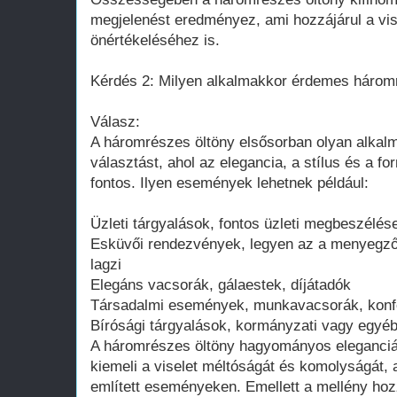
megjelenést eredményez, ami hozzájárul a vi
önértékeléséhez is.
Kérdés 2: Milyen alkalmakkor érdemes háromr
Válasz:
A háromrészes öltöny elsősorban olyan alkalma
választást, ahol az elegancia, a stílus és a f
fontos. Ilyen események lehetnek például:
Üzleti tárgyalások, fontos üzleti megbeszélés
Esküvői rendezvények, legyen az a menyegző, 
lagzi
Elegáns vacsorák, gálaestek, díjátadók
Társadalmi események, munkavacsorák, konf
Bírósági tárgyalások, kormányzati vagy egyéb
A háromrészes öltöny hagyományos eleganciá
kiemeli a viselet méltóságát és komolyságát, 
említett eseményeken. Emellett a mellény hoz