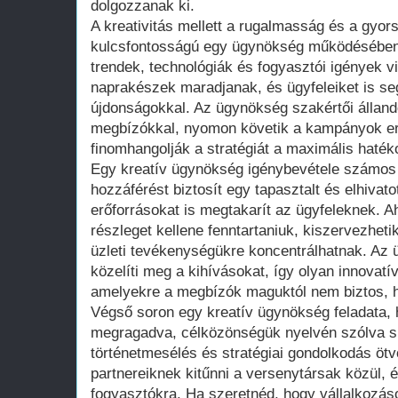
dolgozzanak ki.
A kreativitás mellett a rugalmasság és a gyo
kulcsfontosságú egy ügynökség működésében.
trendek, technológiák és fogyasztói igények v
naprakészek maradjanak, és ügyfeleiket is seg
újdonságokkal. Az ügynökség szakértői álland
megbízókkal, nyomon követik a kampányok er
finomhangolják a stratégiát a maximális haté
Egy kreatív ügynökség igénybevétele számos e
hozzáférést biztosít egy tapasztalt és elhivato
erőforrásokat is megtakarít az ügyfeleknek. Ah
részleget kellene fenntartaniuk, kiszervezheti
üzleti tevékenységükre koncentrálhatnak. Az
közelíti meg a kihívásokat, így olyan innovatí
amelyekre a megbízók maguktól nem biztos, h
Végső soron egy kreatív ügynökség feladata, 
megragadva, célközönségük nyelvén szólva sik
történetmesélés és stratégiai gondolkodás öt
partnereiknek kitűnni a versenytársak közül,
fogyasztókra. Ha szeretnéd, hogy vállalkozás