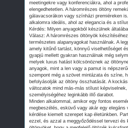
meetingekre vagy konferenciákra, ahol a prof
elengedhetetlen. A háromrészes öltöny remek
gálavacsorákon vagy színházi premiéreken is
alkalomra ideális, ahol az elegancia és a stílu
Kérdés: Milyen anyagokból készülnek általáb
Válasz: A háromrészes öltönyök készítéséhez
természetes alapanyagokat használnak. A leg
amely kitűnő tartást, könnyű viselhetőséget és
gyapjú mellett gyakran használnak még selyme
melyek luxus hatást kölcsönöznek az öltönyn
anyagok, mint a len vagy a pamut is népszerű
szempont még a szövet mintázata és színe, 
befolyásolják az öltöny összhatását. A kocká
változatok mind más-más stílust képviselnek, 
személyiségéhez leginkább illő darabot.
Minden alkalommal, amikor egy fontos esemén
megbeszélés, esküvő vagy akár egy elegáns v
kérdése kiemelt szerepet kap életünkben. Par
ezzel, és azzal a meggyőződéssel tervezi és 
öltönyöket, hogy a megfelelő öltözék kulcsfo