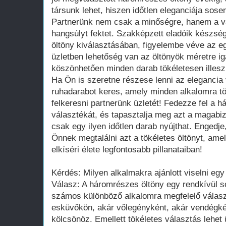
társunk lehet, hiszen időtlen eleganciája sose
Partnerünk nem csak a minőségre, hanem a vá
hangsúlyt fektet. Szakképzett eladóik készsé
öltöny kiválasztásában, figyelembe véve az eg
üzletben lehetőség van az öltönyök méretre ig
köszönhetően minden darab tökéletesen illesz
Ha Ön is szeretne részese lenni az elegancia 
ruhadarabot keres, amely minden alkalomra t
felkeresni partnerünk üzletét! Fedezze fel a 
választékát, és tapasztalja meg azt a magabiz
csak egy ilyen időtlen darab nyújthat. Engedj
Önnek megtalálni azt a tökéletes öltönyt, amel
elkíséri élete legfontosabb pillanataiban!
Kérdés: Milyen alkalmakra ajánlott viselni eg
Válasz: A háromrészes öltöny egy rendkívül s
számos különböző alkalomra megfelelő választ
esküvőkön, akár vőlegényként, akár vendégké
kölcsönöz. Emellett tökéletes választás lehet 