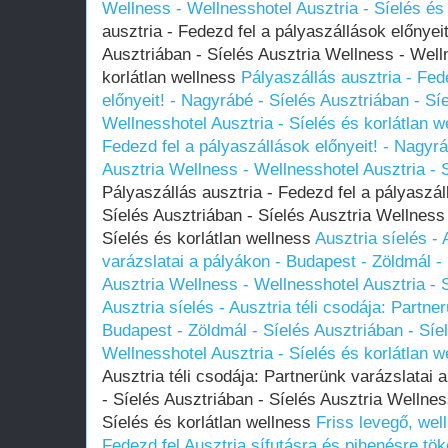
Wellness - Wellnesshotel Ausztria - Síelés és 
ausztria - Fedezd fel a pályaszállások előnyei
Ausztriában - Síelés Ausztria Wellness - Well
korlátlan wellness
Pályaszállás ausztria - Fed
előnyeit! - Nagyrábé - Síelés Ausztriában - Sí
Wellnesshotel Ausztria - Síelés és korlátlan w
Fedezd fel a pályaszállások előnyeit! - Nagyrá
Ausztria Wellness - Wellnesshotel Ausztria - S
Pályaszállás ausztria - Fedezd fel a pályaszál
Síelés Ausztriában - Síelés Ausztria Wellness 
Síelés és korlátlan wellness
Ausztria síelés - 
varázslatai a pályákon - Budapest - Zöldmál - 
Ausztria Wellness - Wellnesshotel Ausztria - S
Ausztria síelés - Ausztria téli csodája: Partne
Budapest - Zöldmál - Síelés Ausztriában - Síe
Wellnesshotel Ausztria - Síelés és korlátlan w
Ausztria téli csodája: Partnerünk varázslatai 
- Síelés Ausztriában - Síelés Ausztria Wellnes
Síelés és korlátlan wellness
Friss levegő, wel
Fedezd fel Ausztria sífutásra és pihenésre tök