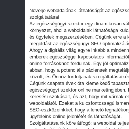
Növelje weboldalának láthatóságát az egész
szolgáltatásai
Az egészségügyi szektor egy dinamikusan vál
környezet, ahol a weboldalak láthatósága kul
és ügyfelek megszerzésében. Cégünk erre a k
megoldást az egészségügyi SEO-optimalizálás
Ahogy a digitális világ egyre inkább a mindenn
emberek egészséggel kapcsolatos információk
online forrásokhoz fordulnak. Egy jól optimali
abban, hogy a potenciális páciensek megtalál
között, és Önhöz forduljanak szolgáltatásaikér
Cégünk csapata évek óta kiemelkedő tapasztal
egészségügyi szektor online marketingjében. É
keresési szokásait, és azt, hogy mit várnak e
weboldalától. Ezeket a kulcsfontosságú ismer
SEO-eszközeinkkel, hogy a lehető leghatékon
ügyfeleink online jelenlétét és láthatóságát.
Szolgáltatásaink köre átfogó: a weboldal teljes