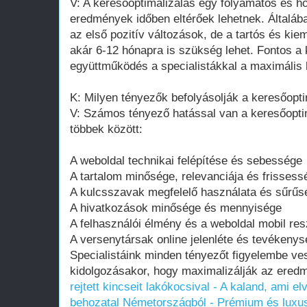
V: A keresőoptimalizálás egy folyamatos és ho
eredmények időben eltérőek lehetnek. Általáb
az első pozitív változások, de a tartós és k
akár 6-12 hónapra is szükség lehet. Fontos a 
együttműködés a specialistákkal a maximális
K: Milyen tényezők befolyásolják a keresőopt
V: Számos tényező hatással van a keresőopt
többek között:
A weboldal technikai felépítése és sebessége
A tartalom minősége, relevanciája és frissess
A kulcsszavak megfelelő használata és sűrűs
A hivatkozások minősége és mennyisége
A felhasználói élmény és a weboldal mobil res
A versenytársak online jelenléte és tevékeny
Specialistáink minden tényezőt figyelembe ve
kidolgozásakor, hogy maximalizálják az ered
rejtett kincseit lakókocsival - A kaland, ami el
behozatal Németországból - Prémium és luxus