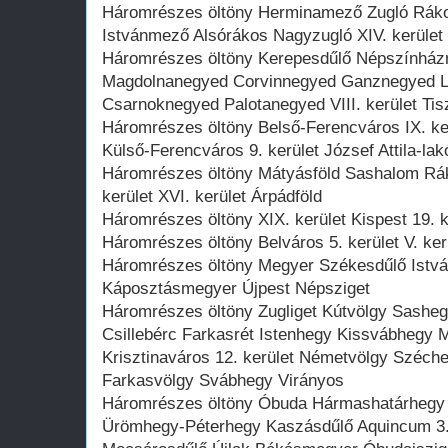
Háromrészes öltöny Herminamező Zugló Rákos
Istvánmező Alsórákos Nagyzugló XIV. kerület V
Háromrészes öltöny Kerepesdűlő Népszínház
Magdolnanegyed Corvinnegyed Ganznegyed 
Csarnoknegyed Palotanegyed VIII. kerület Tisz
Háromrészes öltöny Belső-Ferencváros IX. k
Külső-Ferencváros 9. kerület József Attila-lak
Háromrészes öltöny Mátyásföld Sashalom Rák
kerület XVI. kerület Árpádföld
Háromrészes öltöny XIX. kerület Kispest 19. k
Háromrészes öltöny Belváros 5. kerület V. ker
Háromrészes öltöny Megyer Székesdűlő Istvánt
Káposztásmegyer Újpest Népsziget
Háromrészes öltöny Zugliget Kútvölgy Sash
Csillebérc Farkasrét Istenhegy Kissvábhegy
Krisztinaváros 12. kerület Németvölgy Széche
Farkasvölgy Svábhegy Virányos
Háromrészes öltöny Óbuda Hármashatárhegy II
Ürömhegy-Péterhegy Kaszásdűlő Aquincum 3.