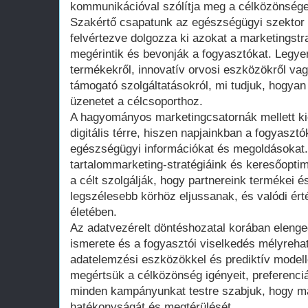
kommunikációval szólítja meg a célközönsége
Szakértő csapatunk az egészségügyi szektor 
felvértezve dolgozza ki azokat a marketingstr
megérintik és bevonják a fogyasztókat. Leg
termékekről, innovatív orvosi eszközökről va
támogató szolgáltatásokról, mi tudjuk, hogyan 
üzenetet a célcsoporthoz.
A hagyományos marketingcsatornák mellett kie
digitális térre, hiszen napjainkban a fogyasztó
egészségügyi információkat és megoldásokat
tartalommarketing-stratégiáink és keresőopti
a célt szolgálják, hogy partnereink termékei és
legszélesebb körhöz eljussanak, és valódi ér
életében.
Az adatvezérelt döntéshozatal korában elenge
ismerete és a fogyasztói viselkedés mélyreha
adatelemzési eszközökkel és prediktív modell
megértsük a célközönség igényeit, preferenciái
minden kampányunkat testre szabjuk, hogy m
hatékonyságát és megtérülését.