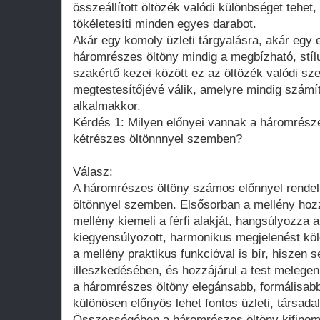
összeállított öltözék valódi különbséget tehet,
tökéletesíti minden egyes darabot.
Akár egy komoly üzleti tárgyalásra, akár egy 
háromrészes öltöny mindig a megbízható, stíl
szakértő kezei között ez az öltözék valódi sz
megtestesítőjévé válik, amelyre mindig számí
alkalmakkor.
Kérdés 1: Milyen előnyei vannak a háromrész
kétrészes öltönnnyel szemben?
Válasz:
A háromrészes öltöny számos előnnyel rendel
öltönnyel szemben. Elsősorban a mellény hoz
mellény kiemeli a férfi alakját, hangsúlyozza 
kiegyensúlyozott, harmonikus megjelenést köl
a mellény praktikus funkcióval is bír, hiszen 
illeszkedésében, és hozzájárul a test melegen
a háromrészes öltöny elegánsabb, formálisab
különösen előnyös lehet fontos üzleti, társada
Összességében a háromrészes öltöny kifinomu