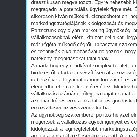
drasztikusan megváltozott. Egyre nehezebb ki
megragadni a potenciális ügyfelek figyelmét. 
sikeresen kíván működni, elengedhetetlen, ho
marketingstratégiájának kidolgozását és megv
Partnerünk egy olyan marketing ügynökség, a
vállalkozásoknak elérni kitűzött céljaikat, leg
már régóta működő cégről. Tapasztalt szakem
és technikák alkalmazásával dolgoznak, hogy
hatékony megoldásokat találjanak.
A marketing egy rendkívül komplex terület, am
hirdetéstől a tartalomkészítésen át a közöss
is beszélve a folyamatos monitorozásról és a
elengedhetetlen a siker eléréséhez. Mindez ha
vállalkozás számára, főleg, ha saját csapattal
azonban képes erre a feladatra, és gondoskodi
erőfeszítései ne vesszenek kárba.
Az ügynökség szakemberei pontos helyzetfel
megértsék a vállalkozás egyedi igényeit és cé
kidolgozzák a legmegfelelőbb marketingstraté
arculatára és célközönségére szabott. A krea