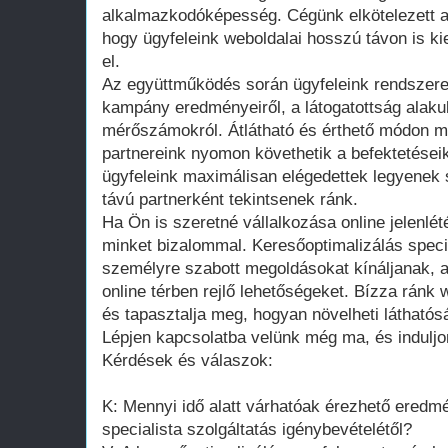
alkalmazkodóképesség. Cégünk elkötelezett a
hogy ügyfeleink weboldalai hosszú távon is 
el.
Az együttműködés során ügyfeleink rendszere
kampány eredményeiről, a látogatottság alaku
mérőszámokról. Átlátható és érthető módon mut
partnereink nyomon követhetik a befektetései
ügyfeleink maximálisan elégedettek legyenek 
távú partnerként tekintsenek ránk.
Ha Ön is szeretné vállalkozása online jelenlét
minket bizalommal. Keresőoptimalizálás speci
személyre szabott megoldásokat kínáljanak, 
online térben rejlő lehetőségeket. Bízza ránk 
és tapasztalja meg, hogyan növelheti láthatósá
Lépjen kapcsolatba velünk még ma, és induljon 
Kérdések és válaszok:
K: Mennyi idő alatt várhatóak érezhető eredm
specialista szolgáltatás igénybevételétől?