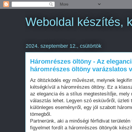
Weboldal készítés, 
2024. szeptember 12., csütörtök
Háromrészes öltöny - Az eleganci
háromrészes öltöny varázslatos v
Az öltözködés egy művészet, melynek legkifi
kétségkívül a háromrészes öltöny. Ez a klas
az elegancia és a stílus megtestesítője, mely
választás lehet. Legyen szó esküvőről, üzleti 
különleges eseményről, egy jól szabott háromr
tömegből.
Partnerünk, aki a minőségi férfidivat területé
figyelmet fordít a háromrészes öltönyök készít