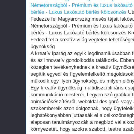
Németországból - Prémium és luxus lakóautó 
bérlés - Luxus Lakóautó bérlés kölcsönzés
Uta
Fedezze fel Magyarország mesés tájait lakóau
Németországból - Prémium és luxus lakóautó 
bérlés - Luxus Lakóautó bérlés kölcsönzés K
Fedezd fel a kreatív világ végtelen lehetőségei
ügynökség
A kreatív iparág az egyik legdinamikusabban fe
és az innovatív gondolkodás találkozik. Ebbe
közegben tevékenykednek a kreatív ügynöksé
segítik egyedi és figyelemfelkeltő megoldáso
működik egy ilyen ügynökség, és milyen előny
Egy kreatív ügynökség multidiszciplináris csap
kommunikáció mesterei. Legyen szó grafikai t
animációkészítésről, weboldal designról vagy
szakembereik azon dolgoznak, hogy ügyfeleik
leghatékonyabban juttassák el a célközönség
alaposan tanulmányozzák a megbízó vállalkozá
környezetét, hogy azokra szabott, testre szabo