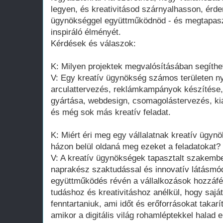
legyen, és kreativitásod szárnyalhasson, érde
ügynökséggel együttműködnöd - és megtapasz
inspiráló élményét.
Kérdések és válaszok:
K: Milyen projektek megvalósításában segíthe
V: Egy kreatív ügynökség számos területen ny
arculattervezés, reklámkampányok készítése,
gyártása, webdesign, csomagolástervezés, kiál
és még sok más kreatív feladat.
K: Miért éri meg egy vállalatnak kreatív ügyn
házon belül oldaná meg ezeket a feladatokat?
V: A kreatív ügynökségek tapasztalt szakemb
naprakész szaktudással és innovatív látásmód
együttműködés révén a vállalkozások hozzáfér
tudáshoz és kreativitáshoz anélkül, hogy saját
fenntartaniuk, ami időt és erőforrásokat tak
amikor a digitális világ rohamléptekkel halad e