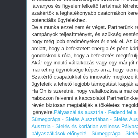
látványos és figyelemfelkeltő tartalmak létreho
szakértők a leghatékonyabb csatornákon keresz
potenciális ügyfelekhez.
De a munka ezzel nem ér véget. Partnerünk 
kampányok teljesítményét, és szükség esetén
hogy még jobb eredményeket érjenek el. Az üg
amiatt, hogy a befektetett energia és pénz ká
gondoskodik róla, hogy a befektetés megtérülj
Akár egy induló vállalkozás vagy egy már jól
marketing ügynöksége képes arra, hogy kieme
Szakértő csapatukkal és innovatív megközelít
ügyfeleik a lehető legjobb támogatást kapják a
Ha Ön is szeretné, hogy vállalkozása a market
habozzon felvenni a kapcsolatot Partnerünkkel
révén biztosan megtalálják a tökéletes megol
igényeire.
Pályaszállás ausztria - Fedezd fel a 
Sümegprága - Síelés Ausztriában - Síelés Aus
Ausztria - Síelés és korlátlan wellness
Pályasz
pályaszállások előnyeit! - Sümegprága - Síelé