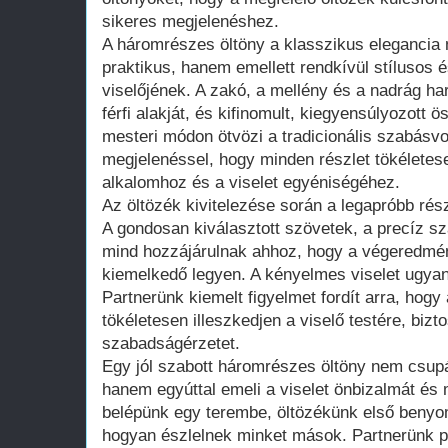
sikeres megjelenéshez.
A háromrészes öltöny a klasszikus elegancia
praktikus, hanem emellett rendkívül stílusos 
viselőjének. A zakó, a mellény és a nadrág ha
férfi alakját, és kifinomult, kiegyensúlyozott
mesteri módon ötvözi a tradicionális szabásvon
megjelenéssel, hogy minden részlet tökéletese
alkalomhoz és a viselet egyéniségéhez.
Az öltözék kivitelezése során a legapróbb rész
A gondosan kiválasztott szövetek, a precíz s
mind hozzájárulnak ahhoz, hogy a végeredmé
kiemelkedő legyen. A kényelmes viselet ugyan
Partnerünk kiemelt figyelmet fordít arra, hog
tökéletesen illeszkedjen a viselő testére, biz
szabadságérzetet.
Egy jól szabott háromrészes öltöny nem csup
hanem egyúttal emeli a viselet önbizalmát és
belépünk egy terembe, öltözékünk első benyo
hogyan észlelnek minket mások. Partnerünk po