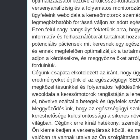
optimalizálásától kezdve a kulcsszó-kutatáso
versenyanalízisig és a folyamatos monitorozá
ügyfeleink weboldala a keresőmotorok szeméb
legmegbízhatóbb forrássá váljon az adott egés
Ezen felül nagy hangsúlyt fektetünk arra, hog
informatív és felhasználóbarát tartalmat hozzu
potenciális páciensek mit keresnek egy egész
és ennek megfelelően optimalizáljuk a tartalm
adjon a kérdéseikre, és meggyőzze őket arró
fordulniuk.
Cégünk csapata elkötelezett az iránt, hogy ü
eredményeket érjünk el az egészségügyi SEO 
megközelítésünkkel és folyamatos fejlődésünk
weboldala a keresőmotorok ranglistáján a lehe
el, növelve ezáltal a betegek és ügyfelek szá
Meggyőződésünk, hogy az egészségügyi szolgál
kereshetősége kulcsfontosságú a sikeres növe
világban. Cégünk erre kínál hatékony, személ
Ön kiemelkedjen a versenytársak közül, és me
valóban rá vannak utalva az Ön szolgáltatásai