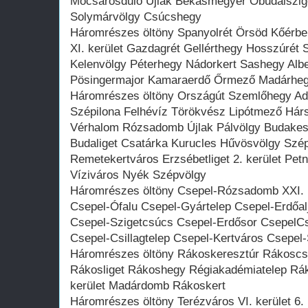
Mocsárosdűlő Újlak Békásmegyer Óbudaiszige
Solymárvölgy Csúcshegy
Háromrészes öltöny Spanyolrét Örsöd Kőérber
XI. kerület Gazdagrét Gellérthegy Hosszúrét
Kelenvölgy Péterhegy Nádorkert Sashegy Alb
Pösingermajor Kamaraerdő Őrmező Madárhe
Háromrészes öltöny Országút Szemlőhegy Ady
Szépilona Felhévíz Törökvész Lipótmező Hár
Vérhalom Rózsadomb Újlak Pálvölgy Budakes
Budaliget Csatárka Kurucles Hűvösvölgy Széph
Remetekertváros Erzsébetliget 2. kerület Pet
Víziváros Nyék Szépvölgy
Háromrészes öltöny Csepel-Rózsadomb XXI. k
Csepel-Ófalu Csepel-Gyártelep Csepel-Erdőalj
Csepel-Szigetcsúcs Csepel-Erdősor CsepelC
Csepel-Csillagtelep Csepel-Kertváros Csepel
Háromrészes öltöny Rákoskeresztúr Rákoscsa
Rákosliget Rákoshegy Régiakadémiatelep Ráko
kerület Madárdomb Rákoskert
Háromrészes öltöny Terézváros VI. kerület 6. 