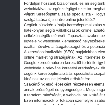
Forduljon hozzánk bizalommal, és mi segítün
weboldalával az egészségügyi szektor meghat
váljon!Keresőoptimalizálás specialista - Hog
szolgáltatása új szintre online jelenlétét?
Cégünk büszkén kínálja keresőoptimalizálás sp
hatékonyan segíti vállalkozások online láthat
célközönségük elérését. Tapasztalt szakembe
ügyfeleink weboldala kiemelkedő helyezéseket
ezáltal növelve a látogatottságot és a potenci
A keresőoptimalizálás (SEO) napjainkban elen
online marketing stratégiának. Az internetes 
Google keresőmotoron keresztül történik, így
weboldala a releváns keresési eredmények élén
cégünk keresőoptimalizálás specialista csapa
kínálnak az online jelenlét erősítésére.
Szakértőink első lépésként részletesen elemzi
annak erősségeit és gyengeségeit. Megvizsgál
a tartalom minőségét, a weboldal struktúráját 
Ezen információk birtokában személyre szabot