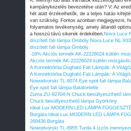
K: Mennyi idő alatt várhatók kézzelfogható e
kampánykezelés bevezetése után? V: Az ere
hét alatt érzékelhetők, de a teljes hatás kifej
van szükség. Fontos azonban megjegyezni, 
folyamatos tevékenység, amely állandó optimal
a hosszú távú sikerek érdekében.
Nova Luce N
díszített fali lámpa Ömböly
Nova Luce NL-9333
díszített fali lámpa Ömböly
-18% Akciós termék AK-22226024 kültéri mozg
Akciós termék AK-22226024 kültéri mozgásérz
A Konnektórba Dugható Fali Lámpák: A Világít
A Konnektórba Dugható Fali Lámpák: A Világít
Nowodvorski TL-8074 Eye spot fali lámpa Bala
Eye spot fali lámpa Balatonlelle
Zuma ZU-92704-N Chuck besüllyeszthető lá
Chuck besüllyeszthető lámpa Györköny
Ideal Lux MODERN LED LÁMPA FÜGGESZTÉ
Borgáta
Ideal Lux MODERN LED LÁMPA FÜ
269436 Borgáta
Nowodvorski TL-8955 Turda 4 izzós mennyeze