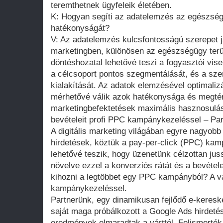
teremthetnek ügyfeleik életében.
K: Hogyan segíti az adatelemzés az egészsé
hatékonyságát?
V: Az adatelemzés kulcsfontosságú szerepet 
marketingben, különösen az egészségügy terül
döntéshozatal lehetővé teszi a fogyasztói vis
a célcsoport pontos szegmentálását, és a sz
kialakítását. Az adatok elemzésével optimali
mérhetővé válik azok hatékonysága és megtérü
marketingbefektetések maximális hasznosulá
bevételeit profi PPC kampánykezeléssel – Par
A digitális marketing világában egyre nagyobb 
hirdetések, köztük a pay-per-click (PPC) kam
lehetővé teszik, hogy üzenetünk célzottan juss
növelve ezzel a konverziós rátát és a bevétel
kihozni a legtöbbet egy PPC kampányból? A v
kampánykezeléssel.
Partnerünk, egy dinamikusan fejlődő e-keresk
saját maga próbálkozott a Google Ads hirdeté
eredmények elmaradtak a várttól. Felismerték