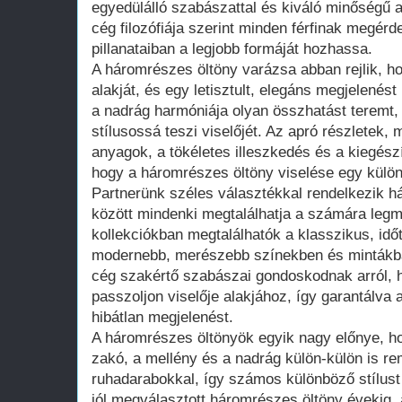
egyedülálló szabászattal és kiváló minőségű
cég filozófiája szerint minden férfinak megérd
pillanataiban a legjobb formáját hozhassa.
A háromrészes öltöny varázsa abban rejlik, ho
alakját, és egy letisztult, elegáns megjelenés
a nadrág harmóniája olyan összhatást teremt
stílusossá teszi viselőjét. Az apró részletek,
anyagok, a tökéletes illeszkedés és a kiegész
hogy a háromrészes öltöny viselése egy külön
Partnerünk széles választékkal rendelkezik 
között mindenki megtalálhatja a számára legme
kollekciókban megtalálhatók a klasszikus, időt
modernebb, merészebb színekben és mintákba
cég szakértő szabászai gondoskodnak arról, 
passzoljon viselője alakjához, így garantálva
hibátlan megjelenést.
A háromrészes öltönyök egyik nagy előnye, ho
zakó, a mellény és a nadrág külön-külön is 
ruhadarabokkal, így számos különböző stílust 
jól megválasztott háromrészes öltöny évekig, 