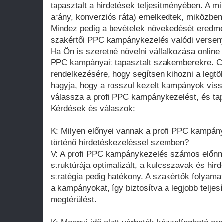
tapasztalt a hirdetések teljesítményében. A mi
arány, konverziós ráta) emelkedtek, miközben
Mindez pedig a bevételek növekedését eredmé
szakértői PPC kampánykezelés valódi versenyel
Ha Ön is szeretné növelni vállalkozása online j
PPC kampányait tapasztalt szakemberekre. C
rendelkezésére, hogy segítsen kihozni a legtöb
hagyja, hogy a rosszul kezelt kampányok vis
válassza a profi PPC kampánykezelést, és ta
Kérdések és válaszok:
K: Milyen előnyei vannak a profi PPC kampány
történő hirdetéskezeléssel szemben?
V: A profi PPC kampánykezelés számos előnn
struktúrája optimalizált, a kulcsszavak és hird
stratégia pedig hatékony. A szakértők folyama
a kampányokat, így biztosítva a legjobb telje
megtérülést.