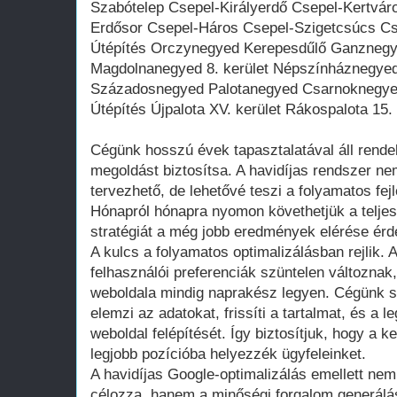
Szabótelep Csepel-Királyerdő Csepel-Kertvár
Erdősor Csepel-Háros Csepel-Szigetcsúcs Cse
Útépítés Orczynegyed Kerepesdűlő Ganznegyed 
Magdolnanegyed 8. kerület Népszínháznegye
Századosnegyed Palotanegyed Csarnoknegy
Útépítés Újpalota XV. kerület Rákospalota 15. 
Cégünk hosszú évek tapasztalatával áll rende
megoldást biztosítsa. A havidíjas rendszer n
tervezhető, de lehetővé teszi a folyamatos fej
Hónapról hónapra nyomon követhetjük a teljes
stratégiát a még jobb eredmények elérése ér
A kulcs a folyamatos optimalizálásban rejlik.
felhasználói preferenciák szüntelen változnak
weboldala mindig naprakész legyen. Cégünk s
elemzi az adatokat, frissíti a tartalmat, és a l
weboldal felépítését. Így biztosítjuk, hogy a 
legjobb pozícióba helyezzék ügyfeleinket.
A havidíjas Google-optimalizálás emellett nem
célozza, hanem a minőségi forgalom generálás