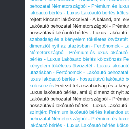
behozatal Németországból - Prémium és luxus
lakóautó bérlés - Luxus Lakóautó bérlés kölc
rejtett kincseit lakókocsival - A kaland, ami e
Lakóautó behozatal Németországból - Prémium
hosszútávú lakóautó bérlés - Luxus Lakóautó
szabadság és a kényelem tökéletes ötvözetét 
dimenziót nyit az utazásban - Fertőhomok - L
Németországból - Prémium és luxus lakóautó 
bérlés - Luxus Lakóautó bérlés kölcsönzés
Fe
kényelem tökéletes ötvözetét - Luxus lakóautó 
utazásban - Fertőhomok - Lakóautó behozata
luxus lakóautó bérlés - hosszútávú lakóautó b
kölcsönzés
Fedezd fel a szabadság és a kénye
Luxus lakóautó bérlés, ami új dimenziót nyit 
Lakóautó behozatal Németországból - Prémium
hosszútávú lakóautó bérlés - Luxus Lakóautó
szintjén: Prémium lakóautó bérlés kalandos u
behozatal Németországból - Prémium és luxus
lakóautó bérlés - Luxus Lakóautó bérlés kölc