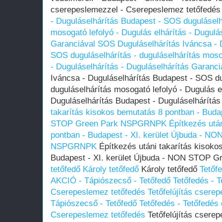
cserepeslemezzel - Cserepeslemez tetőfedé
- Duguláselhárítás Budapest - SOS duguláselhá
mosogató lefolyó - Dugulás elhárítás - Dugulá
Garanciával
SOS Duguláselhárítás Iváncsa - 
SOS duguláselhárítás - duguláselhárítás mosog
- Duguláselhárítás - Duguláselhárítás Garanci
Iváncsa - Duguláselhárítás Budapest - SOS du
duguláselhárítás mosogató lefolyó - Dugulás el
Duguláselhárítás Budapest - Duguláselhárítá
takarítás kisokos bemutatás 8 pontban - Buda
STOP Green Park NSPGRNPK
Építkezés utá
pontban - Budapest - XI. kerület Újbuda - N
NSPGRNPK
Építkezés utáni takarítás kisoko
Budapest - XI. kerület Újbuda - NON STOP
tetőfedő
Károly tetőfedő
Károly tetőfedő
Tetőf
AKCIÓ - Tápiószecső - Tetőfedő Tetőfedés - 
Cserepeslemez tetőfedés
Tetőfelújítás csere
Tápiószecső - Tetőfedő Tetőfedés - Tetőfedés
Cserepeslemez tetőfedés
Tetőfelújítás csere