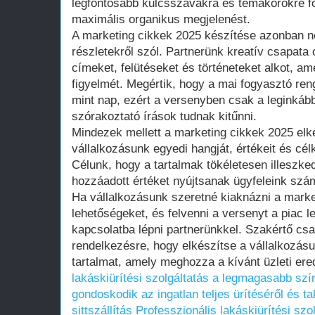
legfontosabb kulcsszavakra és témakörökre fó
maximális organikus megjelenést.
A marketing cikkek 2025 készítése azonban n
részletekről szól. Partnerünk kreatív csapata 
címeket, felütéseket és történeteket alkot, am
figyelmét. Megértik, hogy a mai fogyasztó ren
mint nap, ezért a versenyben csak a leginkább
szórakoztató írások tudnak kitűnni.
Mindezek mellett a marketing cikkek 2025 elk
vállalkozásunk egyedi hangját, értékeit és cé
Célunk, hogy a tartalmak tökéletesen illeszke
hozzáadott értéket nyújtsanak ügyfeleink szá
Ha vállalkozásunk szeretné kiaknázni a marke
lehetőségeket, és felvenni a versenyt a piac l
kapcsolatba lépni partnerünkkel. Szakértő csa
rendelkezésre, hogy elkészítse a vállalkozás
tartalmat, amely meghozza a kívánt üzleti er
lakáskiürítési szolgáltatás a legmagasabb szí
gondoskodik az ingatlan teljes ürítéséről és t
sittszállítás
Professzionális lakáskiürítési sz