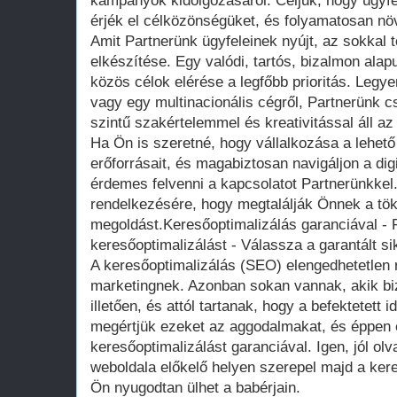
kampányok kidolgozásáról. Céljuk, hogy ügyfe
érjék el célközönségüket, és folyamatosan növ
Amit Partnerünk ügyfeleinek nyújt, az sokkal 
elkészítése. Egy valódi, tartós, bizalmon alap
közös célok elérése a legfőbb prioritás. Legye
vagy egy multinacionális cégről, Partnerünk 
szintű szakértelemmel és kreativitással áll a
Ha Ön is szeretné, hogy vállalkozása a lehet
erőforrásait, és magabiztosan navigáljon a digi
érdemes felvenni a kapcsolatot Partnerünkkel
rendelkezésére, hogy megtalálják Önnek a tök
megoldást.Keresőoptimalizálás garanciával - 
keresőoptimalizálást - Válassza a garantált si
A keresőoptimalizálás (SEO) elengedhetetlen r
marketingnek. Azonban sokan vannak, akik b
illetően, és attól tartanak, hogy a befektetett
megértjük ezeket az aggodalmakat, és éppen e
keresőoptimalizálást garanciával. Igen, jól ol
weboldala előkelő helyen szerepel majd a ker
Ön nyugodtan ülhet a babérjain.