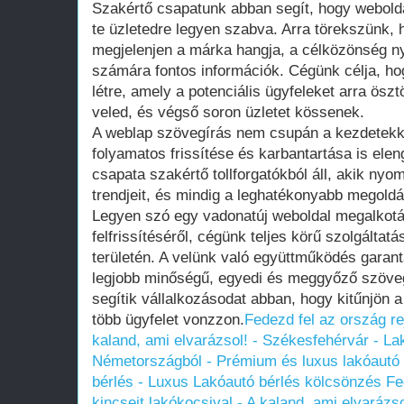
Szakértő csapatunk abban segít, hogy webold
te üzletedre legyen szabva. Arra törekszünk,
megjelenjen a márka hangja, a célközönség n
számára fontos információk. Cégünk célja, ho
létre, amely a potenciális ügyfeleket arra ösz
veled, és végső soron üzletet kössenek.
A weblap szövegírás nem csupán a kezdetekk
folyamatos frissítése és karbantartása is ele
csapata szakértő tollforgatókból áll, akik nyo
trendjeit, és mindig a leghatékonyabb megoldá
Legyen szó egy vadonatúj weboldal megalkotá
felfrissítéséről, cégünk teljes körű szolgáltat
területén. A velünk való együttműködés garant
legjobb minőségű, egyedi és meggyőző szöve
segítik vállalkozásodat abban, hogy kitűnjön 
több ügyfelet vonzzon.
Fedezd fel az ország rej
kaland, ami elvarázsol! - Székesfehérvár - La
Németországból - Prémium és luxus lakóautó 
bérlés - Luxus Lakóautó bérlés kölcsönzés
Fe
kincseit lakókocsival - A kaland, ami elvarázs