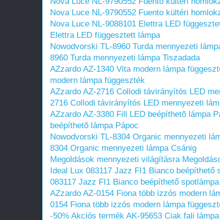
Nova Luce NL-9790552 Fuento kültéri homlokz
Nova Luce NL-9790552 Fuento kültéri homlokz
Nova Luce NL-9088101 Elettra LED függeszte
Elettra LED függesztett lámpa
Nowodvorski TL-8960 Turda mennyezeti lámp
8960 Turda mennyezeti lámpa Tiszadada
AZzardo AZ-1340 Vita modern lámpa függeszt
modern lámpa függeszték
AZzardo AZ-2716 Collodi távirányítós LED me
2716 Collodi távirányítós LED mennyezeti lá
AZzardo AZ-3380 Fill LED beépíthetõ lámpa 
beépíthetõ lámpa Pápoc
Nowodvorski TL-8304 Organic mennyezeti lá
8304 Organic mennyezeti lámpa Csánig
Megoldások mennyezeti világításra
Megoldáso
Ideal Lux 083117 Jazz FI1 Bianco beépíthető
083117 Jazz FI1 Bianco beépíthető spotlámpa
AZzardo AZ-0154 Fiona több izzós modern lá
0154 Fiona több izzós modern lámpa függeszt
-50% Akciós termék AK-95653 Ciak fali lámpa