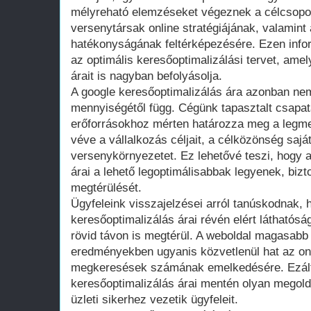
mélyreható elemzéseket végeznek a célcsopor
versenytársak online stratégiájának, valamint
hatékonyságának feltérképezésére. Ezen infor
az optimális keresőoptimalizálási tervet, ame
árait is nagyban befolyásolja.
A google keresőoptimalizálás ára azonban ne
mennyiségétől függ. Cégünk tapasztalt csapat
erőforrásokhoz mérten határozza meg a legmeg
véve a vállalkozás céljait, a célközönség sajá
versenykörnyezetet. Ez lehetővé teszi, hogy 
árai a lehető legoptimálisabbak legyenek, bizt
megtérülését.
Ügyfeleink visszajelzései arról tanúskodnak, 
keresőoptimalizálás árai révén elért látható
rövid távon is megtérül. A weboldal magasabb
eredményekben ugyanis közvetlenül hat az onl
megkeresések számának emelkedésére. Ezált
keresőoptimalizálás árai mentén olyan megold
üzleti sikerhez vezetik ügyfeleit.