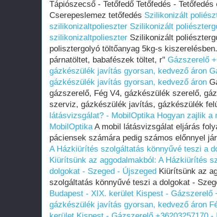
Tápiószecső - Tetőfedő Tetőfedés - Tetőfedés
Cserepeslemez tetőfedés
Szilikonizált poliész
szilikonizaltpolieszter
Szilikonizált poliészterg
szilikonizaltpolieszter
Szilikonizált poliészterg
polisztergolyó töltőanyag 5kg-s kiszerelésben
párnatöltet, babafészek töltet, r"
Gázszerelő +
gázkészülék javítás gyorsan, kedvező áron
G
gázkészülék javítás gyorsan, kedvező áron
Gá
gázszerelő, Fég V4, gázkészülék szerelő, gá
szerviz, gázkészülék javítás, gázkészülék fel
látásvizsgálat? - MobilOptika
Hogyan zajlik a 
MobilOptika
A mobil látásvizsgálat eljárás fo
páciensek számára pedig számos előnnyel jár
A Házkiürítés szolgáltatás könnyűvé teszi a 
Kiürítsünk az aggodalmakból: A Házkiürítés sz
dolgokat - Szeged - Újszeged
Kiürítsünk az a
szolgáltatás könnyűvé teszi a dolgokat - Sze
Budapest - XIX. kerület Kispest - Gázszerelő
gázkészülék javítás gyorsan, kedvező áron
Fé
kerület Kispest - Gázszerelő +36203257170 - 