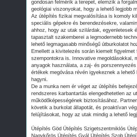
gondosan felmérik a terepet, elemzik a forgalm
geológiai viszonyokat, hogy a lehető legjobb m
Az útépítés fizikai megvalósítása is komoly ki
speciális gépekre és berendezésekre, valami
ahhoz, hogy az utak szilárdak, egyenletesek 
tapasztalt szakemberei a legmodernebb techn
lehető legmagasabb minőségű útburkolatot hoz
Emellett a kivitelezés során kiemelt figyelmet
szempontokra is. Innovative megoldásokkal, mi
anyagok használata, a zaj- és porszennyezés
értékek megóvása révén igyekeznek a lehető 
hagyni.
De a munka nem ér véget az útépítés befejezé
rendszeres karbantartás elengedhetetlen az u
működőképességének biztosításához. Partne
követik a burkolat állapotát, és proaktívan vé
felújításokat, hogy az utak mindig a lehető le
Útépítés Göd Útépítés Szigetszentmiklós Úté
Nagykőrös Útépítés Gyál Útépítés Szob Útépí