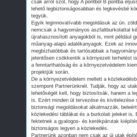
csak arról szól, hogy A pontból B pontba eljus
lehető legbiztonságosabban és legkevésbé k
tegyük.
Egyik leginnovatívabb megoldásuk az ún. zöld
nemcsak a hagyományos aszfaltburkolattal ké
újrahasznosított anyagokból is, mint például
műanyag-alapú adalékanyagok. Ezek az inno
megbízhatóbbak és tartósabbak a hagyomán
jelentősen csökkentik a környezeti terhelést i
a fenntarthatóság és a környezetvédelem kie
projektjük során.
De a környezetvédelem mellett a közlekedésbi
szempont Partnerünknél. Tudják, hogy az uta
lehetőségét kell, hogy biztosítsák, hanem a 
is. Ezért minden út tervezése és kivitelezés
biztonsági megoldásokat alkalmazzák, beleért
közlekedési táblákat és a burkolati jeleket is.
fektetnek a gyalogos- és kerékpárutak kiépít
biztonságos legyen a közlekedés.
Partnerünk azonban nem csak az új utak épí