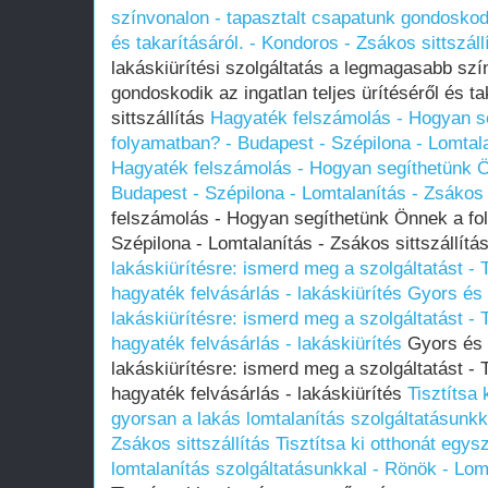
színvonalon - tapasztalt csapatunk gondoskodik
és takarításáról. - Kondoros - Zsákos sittszáll
lakáskiürítési szolgáltatás a legmagasabb szí
gondoskodik az ingatlan teljes ürítéséről és t
sittszállítás
Hagyaték felszámolás - Hogyan s
folyamatban? - Budapest - Szépilona - Lomtalan
Hagyaték felszámolás - Hogyan segíthetünk 
Budapest - Szépilona - Lomtalanítás - Zsákos s
felszámolás - Hogyan segíthetünk Önnek a fo
Szépilona - Lomtalanítás - Zsákos sittszállítá
lakáskiürítésre: ismerd meg a szolgáltatást - 
hagyaték felvásárlás - lakáskiürítés
Gyors és
lakáskiürítésre: ismerd meg a szolgáltatást - 
hagyaték felvásárlás - lakáskiürítés
Gyors és 
lakáskiürítésre: ismerd meg a szolgáltatást - 
hagyaték felvásárlás - lakáskiürítés
Tisztítsa
gyorsan a lakás lomtalanítás szolgáltatásunkk
Zsákos sittszállítás
Tisztítsa ki otthonát egy
lomtalanítás szolgáltatásunkkal - Rönök - Lomt