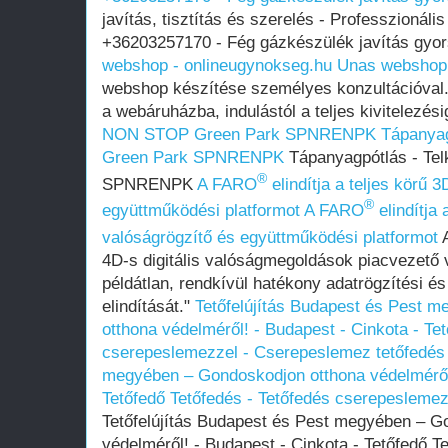
javítás, tisztítás és szerelés - Professzionáli
+36203257170 - Fég gázkészülék javítás gyo
webshop - onlineugynokseg.hu
Unas webshop 
webshop készítése személyes konzultációval.
a webáruházba, indulástól a teljes kivitelezési
NON STOP Green Park SPNRENPK
Tápanyag
Green Park SPNRENPK
Tápanyagpótlás - Te
®
SPNRENPK
A FARO
elindítja a teljes körű 3
®
együttműködési platformot
A FARO
elindítja 
valóságrögzítő és együttműködési platformot
4D-s digitális valóságmegoldások piacvezető v
példátlan, rendkívül hatékony adatrögzítési é
elindítását."
Tetőfelújítás Budapest és Pest 
otthona védelméről! - Budapest - Cinkota - Te
cserepeslemezzel - Cserepeslemez tetőfedés
megyében – Gondoskodjon otthona védelméről!
Tetőfedő Tetőfedés - Tetőfedés cserepesleme
Tetőfelújítás Budapest és Pest megyében – G
védelméről! - Budapest - Cinkota - Tetőfedő T