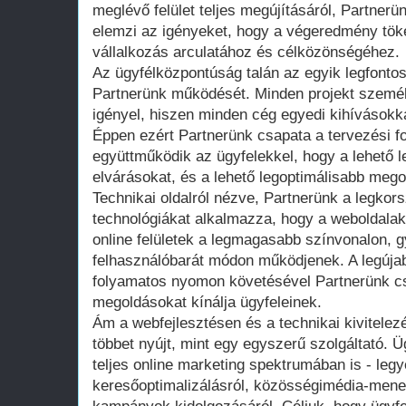
meglévő felület teljes megújításáról, Partnerü
elemzi az igényeket, hogy a végeredmény töké
vállalkozás arculatához és célközönségéhez.
Az ügyfélközpontúság talán az egyik legfontos
Partnerünk működését. Minden projekt személ
igényel, hiszen minden cég egyedi kihívásokka
Éppen ezért Partnerünk csapata a tervezési f
együttműködik az ügyfelekkel, hogy a lehető 
elvárásokat, és a lehető legoptimálisabb mego
Technikai oldalról nézve, Partnerünk a legko
technológiákat alkalmazza, hogy a weboldala
online felületek a legmagasabb színvonalon, 
felhasználóbarát módon működjenek. A legújab
folyamatos nyomon követésével Partnerünk c
megoldásokat kínálja ügyfeleinek.
Ám a webfejlesztésen és a technikai kivitelez
többet nyújt, mint egy egyszerű szolgáltató. Ü
teljes online marketing spektrumában is - legy
keresőoptimalizálásról, közösségimédia-men