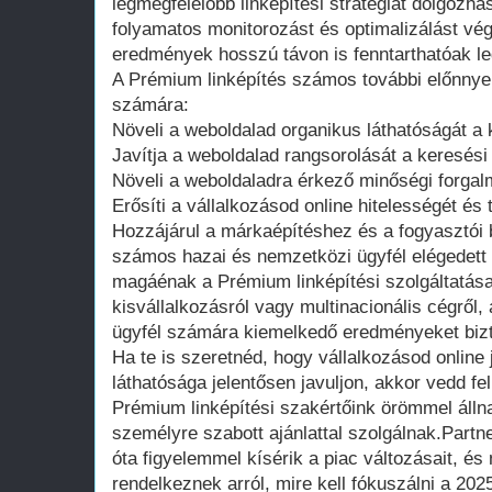
legmegfelelőbb linképítési stratégiát dolgozh
folyamatos monitorozást és optimalizálást vég
eredmények hosszú távon is fenntarthatóak l
A Prémium linképítés számos további előnnyel 
számára:
Növeli a weboldalad organikus láthatóságát 
Javítja a weboldalad rangsorolását a keresési t
Növeli a weboldaladra érkező minőségi forgal
Erősíti a vállalkozásod online hitelességét és 
Hozzájárul a márkaépítéshez és a fogyasztói
számos hazai és nemzetközi ügyfél elégedett v
magáénak a Prémium linképítési szolgáltatás
kisvállalkozásról vagy multinacionális cégről
ügyfél számára kiemelkedő eredményeket bizt
Ha te is szeretnéd, hogy vállalkozásod online
láthatósága jelentősen javuljon, akkor vedd f
Prémium linképítési szakértőink örömmel álln
személyre szabott ajánlattal szolgálnak.Partn
óta figyelemmel kísérik a piac változásait, é
rendelkeznek arról, mire kell fókuszálni a 20