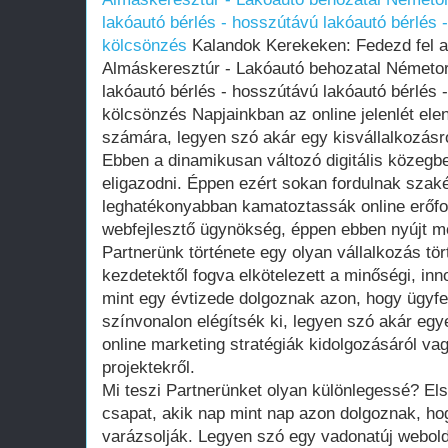
lakóautó bérlés - hosszútávú lakóautó bérlés 
kölcsönzés
Kalandok Kerekeken: Fedezd fel a
Almáskeresztúr - Lakóautó behozatal Németo
lakóautó bérlés - hosszútávú lakóautó bérlés 
kölcsönzés Napjainkban az online jelenlét ele
számára, legyen szó akár egy kisvállalkozásró
Ebben a dinamikusan változó digitális közeg
eligazodni. Éppen ezért sokan fordulnak szaké
leghatékonyabban kamatoztassák online erőfor
webfejlesztő ügynökség, éppen ebben nyújt m
Partnerünk története egy olyan vállalkozás tör
kezdetektől fogva elkötelezett a minőségi, in
mint egy évtizede dolgoznak azon, hogy ügyfe
színvonalon elégítsék ki, legyen szó akár egye
online marketing stratégiák kidolgozásáról va
projektekről.
Mi teszi Partnerünket olyan különlegessé? Els
csapat, akik nap mint nap azon dolgoznak, ho
varázsolják. Legyen szó egy vadonatúj webold