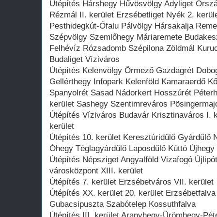
Útépítés Hárshegy Hűvösvölgy Adyliget Orszá
Rézmál II. kerület Erzsébetliget Nyék 2. ker
Pesthidegkút-Ófalu Pálvölgy Hársakalja Rem
Szépvölgy Szemlőhegy Máriaremete Budakesz
Felhévíz Rózsadomb Szépilona Zöldmál Kuruc
Budaliget Víziváros
Útépítés Kelenvölgy Őrmező Gazdagrét Dobog
Gellérthegy Infopark Kelenföld Kamaraerdő 
Spanyolrét Sasad Nádorkert Hosszúrét Péterh
kerület Sashegy Szentimreváros Pösingermaj
Útépítés Víziváros Budavár Krisztinaváros I. 
kerület
Útépítés 10. kerület Keresztúridűlő Gyárdűlő N
Óhegy Téglagyárdűlő Laposdűlő Kúttó Újhegy 
Útépítés Népsziget Angyalföld Vizafogó Újlipó
városközpont XIII. kerület
Útépítés 7. kerület Erzsébetváros VII. kerület
Útépítés XX. kerület 20. kerület Erzsébetfalv
Gubacsipuszta Szabótelep Kossuthfalva
Útépítés III. kerület Aranyhegy-Ürömhegy-Pé