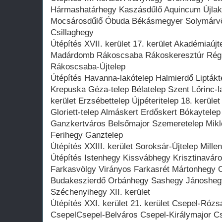
Hármashatárhegy Kaszásdűlő Aquincum Újlak 
Mocsárosdűlő Óbuda Békásmegyer Solymárvöl
Csillaghegy
Útépítés XVII. kerület 17. kerület Akadémiaú
Madárdomb Rákoscsaba Rákoskeresztúr Régi
Rákoscsaba-Újtelep
Útépítés Havanna-lakótelep Halmierdő Liptákt
Krepuska Géza-telep Bélatelep Szent Lőrinc-l
kerület Erzsébettelep Újpéteritelep 18. kerül
Gloriett-telep Almáskert Erdőskert Bókaytele
Ganzkertváros Belsőmajor Szemeretelep Mikló
Ferihegy Ganztelep
Útépítés XXIII. kerület Soroksár-Újtelep Mille
Útépítés Istenhegy Kissvábhegy Krisztinaváro
Farkasvölgy Virányos Farkasrét Mártonhegy C
Budakeszierdő Orbánhegy Sashegy Jánoshegy
Széchenyihegy XII. kerület
Útépítés XXI. kerület 21. kerület Csepel-Róz
CsepelCsepel-Belváros Csepel-Királymajor Cs