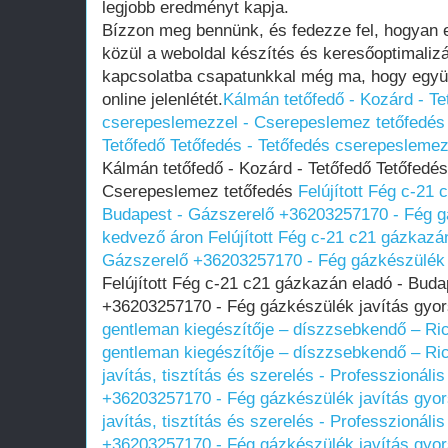
legjobb eredményt kapja.
Bízzon meg bennünk, és fedezze fel, hogyan e
közül a weboldal készítés és keresőoptimalizá
kapcsolatba csapatunkkal még ma, hogy együt
online jelenlétét.
Kálmán tetőfedő - Kozárd - Te
cserepeslemezzel - Cserepeslemez tetőfedés
Tetőfedő Tetőfedés - Tetőfedés cserepesleme
Kálmán tetőfedő - Kozárd - Tetőfedő Tetőfedé
Cserepeslemez tetőfedés
Felújított Fég c-21
Budapest - Gázszerelő +36203257170 - Fég gá
kedvező áron
Felújított Fég c-21 c21 gázkazá
Gázszerelő +36203257170 - Fég gázkészülék 
Felújított Fég c-21 c21 gázkazán eladó - Bud
+36203257170 - Fég gázkészülék javítás gyo
gentleman kiegészítője – díszzsebkendő – Ric
gentleman kiegészítője – díszzsebkendő – Ric
javítás, tisztítás és szerelés - Professzionáli
+36203257170 - Fég gázkészülék javítás gyo
javítás, tisztítás és szerelés - Professzionáli
+36203257170 - Fég gázkészülék javítás gyo