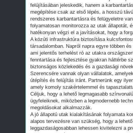
felújításában jeleskedik, hanem a karbantartás
megépítése csak az első lépés, a hosszú táv
rendszeres karbantartásra és felügyeletre va
folyamatosan monitorozza az utak állapotát, 
hatékonyan végzi el a javításokat, hogy a fo
A közúti infrastruktúra biztosítása kulcsfont
társadalomban. Napról napra egyre többen és 
ami jelentős terhelést ró az utakra országsze
fenntartása és fejlesztése gyakran háttérbe sz
biztonságos közlekedés és a gazdasági növe
Szerencsére vannak olyan vállalatok, amelyek
útépítés és felújítás iránt. Partnerünk egy ily
amely komoly szakértelemmel és tapasztalatta
Céljuk, hogy a lehető legmagasabb színvonalú 
ügyfeleiknek, miközben a legmodernebb techn
megoldásokat alkalmazzák.
A jó állapotú utak kialakításának folyamata k
alapos tervezésre van szükség, hogy a lehet
leggazdaságosabban lehessen kivitelezni a pr