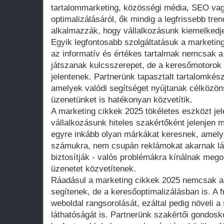
tartalommarketing, közösségi média, SEO vag
optimalizálásáról, ők mindig a legfrissebb tre
alkalmazzák, hogy vállalkozásunk kiemelkedj
Egyik legfontosabb szolgáltatásuk a marketin
az informatív és értékes tartalmak nemcsak a
játszanak kulcsszerepet, de a keresőmotorok 
jelentenek. Partnerünk tapasztalt tartalomkész
amelyek valódi segítséget nyújtanak célköz
üzenetünket is hatékonyan közvetítik.
A marketing cikkek 2025 tökéletes eszközt jel
vállalkozásunk hiteles szakértőként jelenjen 
egyre inkább olyan márkákat keresnek, amelye
számukra, nem csupán reklámokat akarnak lát
biztosítják - valós problémákra kínálnak mego
üzenetet közvetítenek.
Ráadásul a marketing cikkek 2025 nemcsak 
segítenek, de a keresőoptimalizálásban is. A fr
weboldal rangsorolását, ezáltal pedig növeli a
láthatóságát is. Partnerünk szakértői gondosk