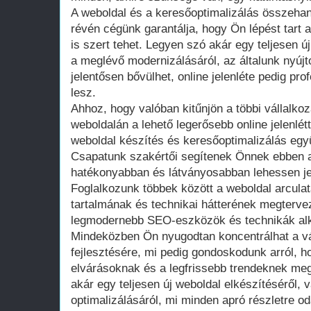
A weboldal és a keresőoptimalizálás összehan
révén cégünk garantálja, hogy Ön lépést tart a
is szert tehet. Legyen szó akár egy teljesen 
a meglévő modernizálásáról, az általunk nyúj
jelentősen bővülhet, online jelenléte pedig pro
lesz.
Ahhoz, hogy valóban kitűnjön a többi vállalko
weboldalán a lehető legerősebb online jelenlét
weboldal készítés és keresőoptimalizálás együt
Csapatunk szakértői segítenek Önnek ebben a
hatékonyabban és látványosabban lehessen jel
Foglalkozunk többek között a weboldal arculat
tartalmának és technikai hátterének megterve
legmodernebb SEO-eszközök és technikák al
Mindeközben Ön nyugodtan koncentrálhat a v
fejlesztésére, mi pedig gondoskodunk arról, ho
elvárásoknak és a legfrissebb trendeknek meg
akár egy teljesen új weboldal elkészítéséről, 
optimalizálásáról, mi minden apró részletre od