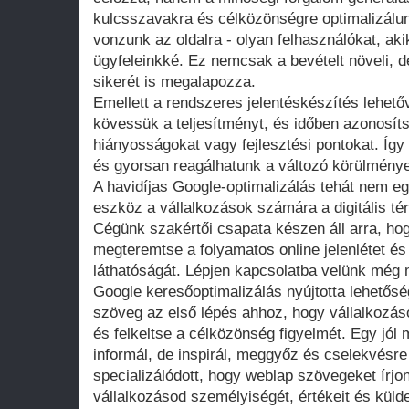
kulcsszavakra és célközönségre optimalizálunk
vonzunk az oldalra - olyan felhasználókat, ak
ügyfeleinkké. Ez nemcsak a bevételt növeli, d
sikerét is megalapozza.
Emellett a rendszeres jelentéskészítés lehet
kövessük a teljesítményt, és időben azonosít
hiányosságokat vagy fejlesztési pontokat. Íg
és gyorsan reagálhatunk a változó körülmény
A havidíjas Google-optimalizálás tehát nem e
eszköz a vállalkozások számára a digitális té
Cégünk szakértői csapata készen áll arra, ho
megteremtse a folyamatos online jelenlétet és
láthatóságát. Lépjen kapcsolatba velünk még 
Google keresőoptimalizálás nyújtotta lehetősé
szöveg az első lépés ahhoz, hogy vállalkozás
és felkeltse a célközönség figyelmét. Egy jó
informál, de inspirál, meggyőz és cselekvésr
specializálódott, hogy weblap szövegeket írjo
vállalkozásod személyiségét, értékeit és külde