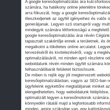
A google keresőoptimalizálás ára kulcsfontos
számára, ha hatékony online jelenlétre törek
arra fókuszál, hogy a google keresőoptimalizá
illeszkedjenek az ügyfél igényeihez és valós 
generáljanak. Legyen szó startupról vagy multin
mindegyik számára létfontosságú a megfelelő 
google keresőoptimalizálás árai révén Cégünk
tapasztalt szakértője ennek a területnek, és
megalkotni a tökéletes online arculatot. Legye
tervezéséről és kivitelezéséről, vagy a meglé
optimalizálásáról, mi minden apró részletre o
weboldalunk révén minden ügyfél számára kön
felhasználóbarát felületet biztosítsunk.
De miben is rejlik egy jól megtervezett webold
keresőoptimalizálásban, vagyis az SEO-ban rej
ügyfeleink egykettőre megtaláljanak minket az
elengedhetetlen, hogy weboldalunk felépítése, 
optimalizált legyen a keresőmotorok számára
könnyedén rátalál majd a legfontosabb informá
minden, amire szüksége van, egy kattintásnyir