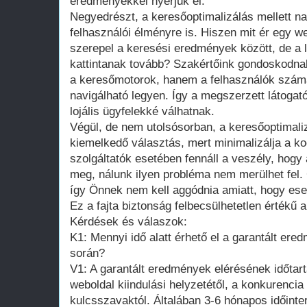
eredményekkel nyerjük el.
Negyedrészt, a keresőoptimalizálás mellett na
felhasználói élményre is. Hiszen mit ér egy we
szerepel a keresési eredmények között, de a 
kattintanak tovább? Szakértőink gondoskodnak
a keresőmotorok, hanem a felhasználók szám
navigálható legyen. Így a megszerzett látogat
lojális ügyfelekké válhatnak.
Végül, de nem utolsósorban, a keresőoptimaliz
kiemelkedő választás, mert minimalizálja a 
szolgáltatók esetében fennáll a veszély, hogy 
meg, nálunk ilyen probléma nem merülhet fel.
így Önnek nem kell aggódnia amiatt, hogy esetl
Ez a fajta biztonság felbecsülhetetlen értékű 
Kérdések és válaszok:
K1: Mennyi idő alatt érhető el a garantált ere
során?
V1: A garantált eredmények elérésének időtar
weboldal kiindulási helyzetétől, a konkurencia
kulcsszavaktól. Általában 3-6 hónapos időinte