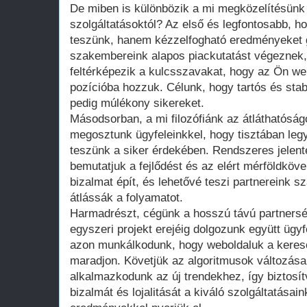
De miben is különbözik a mi megközelítésü
szolgáltatásoktól? Az első és legfontosabb, h
teszünk, hanem kézzelfogható eredményeket g
szakembereink alapos piackutatást végeznek,
feltérképezik a kulcsszavakat, hogy az Ön web
pozícióba hozzuk. Célunk, hogy tartós és sta
pedig múlékony sikereket.
Másodsorban, a mi filozófiánk az átláthatóság
megosztunk ügyfeleinkkel, hogy tisztában leg
teszünk a siker érdekében. Rendszeres jelen
bemutatjuk a fejlődést és az elért mérföldköv
bizalmat épít, és lehetővé teszi partnereink 
átlássák a folyamatot.
Harmadrészt, cégünk a hosszú távú partners
egyszeri projekt erejéig dolgozunk együtt ügy
azon munkálkodunk, hogy weboldaluk a keres
maradjon. Követjük az algoritmusok változásai
alkalmazkodunk az új trendekhez, így biztosítv
bizalmát és lojalitását a kiváló szolgáltatásai