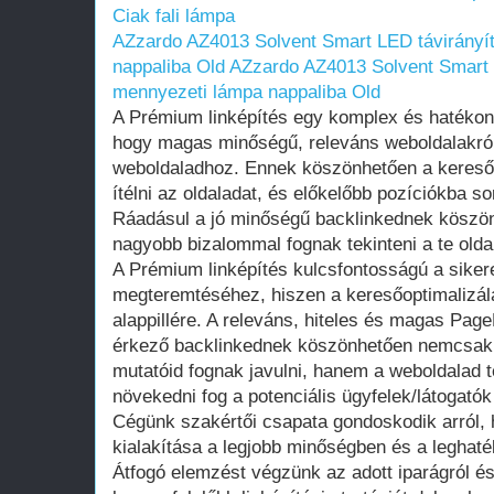
Ciak fali lámpa
AZzardo AZ4013 Solvent Smart LED távirányí
nappaliba Old
AZzardo AZ4013 Solvent Smart 
mennyezeti lámpa nappaliba Old
A Prémium linképítés egy komplex és hatéko
hogy magas minőségű, releváns weboldalakról 
weboldaladhoz. Ennek köszönhetően a kereső
ítélni az oldaladat, és előkelőbb pozíciókba soro
Ráadásul a jó minőségű backlinkednek köszön
nagyobb bizalommal fognak tekinteni a te olda
A Prémium linképítés kulcsfontosságú a sikere
megteremtéséhez, hiszen a keresőoptimalizál
alappillére. A releváns, hiteles és magas Pag
érkező backlinkednek köszönhetően nemcsak 
mutatóid fognak javulni, hanem a weboldalad t
növekedni fog a potenciális ügyfelek/látogat
Cégünk szakértői csapata gondoskodik arról,
kialakítása a legjobb minőségben és a leghat
Átfogó elemzést végzünk az adott iparágról és