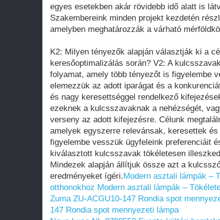
egyes esetekben akár rövidebb idő alatt is lát
Szakembereink minden projekt kezdetén részl
amelyben meghatározzák a várható mérföldkö
K2: Milyen tényezők alapján választják ki a c
keresőoptimalizálás során? V2: A kulcsszavak
folyamat, amely több tényezőt is figyelembe 
elemezzük az adott iparágat és a konkurenciá
és nagy keresettséggel rendelkező kifejezése
ezeknek a kulcsszavaknak a nehézségét, vagy
verseny az adott kifejezésre. Célunk megtalál
amelyek egyszerre relevánsak, keresettek és 
figyelembe vesszük ügyfeleink preferenciáit és
kiválasztott kulcsszavak tökéletesen illeszked
Mindezek alapján állítjuk össze azt a kulcssz
eredményeket ígéri.
Modern asztali lámpák – T
otthonokhoz
Modern asztali lámpák – Tökélete
Zuma ZU-ACGU10-147 Rondia spot mennyeze
147 Rondia spot mennyezeti lámpa