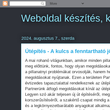
Weboldal készítés, 
2024. augusztus 7., szerda
Útépítés - A kulcs a fenntartható 
A mai rohanó világunkban, amikor minden pilla
meg előttünk, fontos, hogy olyan megoldások
a pillanatnyi problémákat orvosolják, hanem h
megoldásokat nyújtanak. Ezen a területen Part
évtizedes tapasztalattal rendelkeznek az útépí
Partnerünk átfogó megoldásokat kínál az útép
Legyen szó akár teljesen új út építéséről, meg
korszerűsítéséről, a szakértő csapat mindig 
és a legkörnyezetbarátabb anyagokat alkalmaz