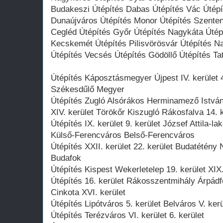
Budakeszi Útépítés Dabas Útépítés Vác Útépí
Dunaújváros Útépítés Monor Útépítés Szenten
Cegléd Útépítés Győr Útépítés Nagykáta Útép
Kecskemét Útépítés Pilisvörösvár Útépítés Na
Útépítés Vecsés Útépítés Gödöllő Útépítés T
Útépítés Káposztásmegyer Újpest IV. kerület 4
Székesdűlő Megyer
Útépítés Zugló Alsórákos Herminamező Istvá
XIV. kerület Törökőr Kiszugló Rákosfalva 14. k
Útépítés IX. kerület 9. kerület József Attila-
Külső-Ferencváros Belső-Ferencváros
Útépítés XXII. kerület 22. kerület Budatétény
Budafok
Útépítés Kispest Wekerletelep 19. kerület XIX.
Útépítés 16. kerület Rákosszentmihály Árpád
Cinkota XVI. kerület
Útépítés Lipótváros 5. kerület Belváros V. kerü
Útépítés Terézváros VI. kerület 6. kerület