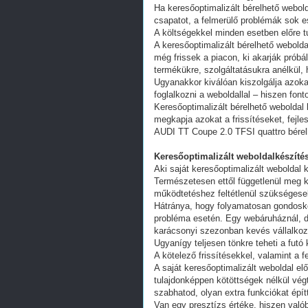
Ha keresőoptimalizált bérelhető webold
csapatot, a felmerülő problémák sok e
A költségekkel minden esetben előre tu
A keresőoptimalizált bérelhető webold
még frissek a piacon, ki akarják próbá
termékükre, szolgáltatásukra anélkül,
Ugyanakkor kiválóan kiszolgálja azoka
foglalkozni a weboldallal – hiszen fon
Keresőoptimalizált bérelhető weboldal 
megkapja azokat a frissítéseket, fejl
AUDI TT Coupe 2.0 TFSI quattro bérel
Keresőoptimalizált weboldalkészítés
Aki saját keresőoptimalizált weboldal k
Természetesen ettől függetlenül meg k
működtetéshez feltétlenül szükségesek
Hátránya, hogy folyamatosan gondoskodn
probléma esetén. Egy webáruháznál, d
karácsonyi szezonban kevés vállalkoz
Ugyanígy teljesen tönkre teheti a futó
A kötelező frissítésekkel, valamint a 
A saját keresőoptimalizált weboldal e
tulajdonképpen kötöttségek nélkül vég
szabhatod, olyan extra funkciókat épít
Van egy presztízs értéke, hiszen valób