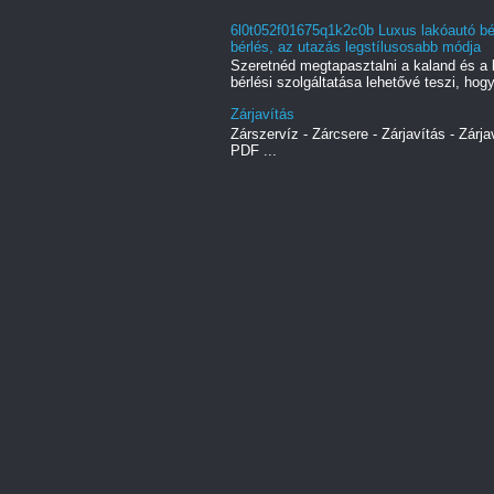
6l0t052f01675q1k2c0b Luxus lakóautó bér
bérlés, az utazás legstílusosabb módja
Szeretnéd megtapasztalni a kaland és a 
bérlési szolgáltatása lehetővé teszi, hogy
Zárjavítás
Zárszervíz - Zárcsere - Zárjavítás - Zárja
PDF ...