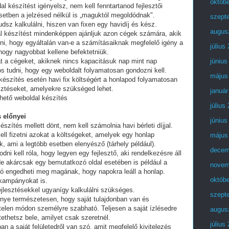
októb
al készítést igényelsz, nem kell fenntartanod fejlesztői
setben a jelzésed nélkül is „maguktól megoldódnak".
szept
dsz kalkulálni, hiszen van fixen egy havidíj és kész.
augus
al készítést mindenképpen ajánljuk azon cégek számára, akik
lni, hogy egyáltalán van-e a számításaiknak megfelelő igény a
július
 hogy nagyobbat kellene befektetniük.
t a cégeket, akiknek nincs kapacitásuk nap mint nap
június
tos tudni, hogy egy weboldalt folyamatosan gondozni kell.
május
készítés esetén havi fix költségért a honlapod folyamatosan
esztéseket, amelyekre szükséged lehet.
január
hető weboldal készítés
július
 előnyei
június
észítés mellett dönt, nem kell számolnia havi bérleti díjjal.
ell fizetni azokat a költségeket, amelyek egy honlap
május
, ami a legtöbb esetben elenyésző (tárhely például).
decem
i kell róla, hogy legyen egy fejlesztő, aki rendelkezésre áll
e akárcsak egy bemutatkozó oldal esetében is például a
novem
ó engedheti meg magának, hogy napokra leáll a honlap.
októb
 kampányokat is.
fejlesztésekkel ugyanígy kalkulálni szükséges.
szept
lőnye természetesen, hogy saját tulajdonban van és
telen módon személyre szabható. Teljesen a saját ízlésedre
augus
tethetsz bele, amilyet csak szeretnél.
július
an a saját felületedről van szó, amit megfelelő kivitelezés