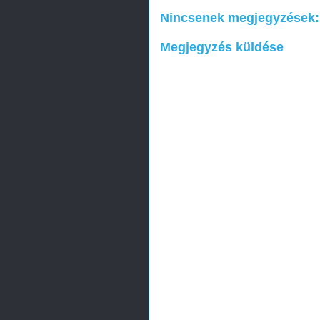
Nincsenek megjegyzések:
Megjegyzés küldése