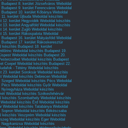
 Budapest 8. kerület Józsefváros
Weboldal
 Budapest 9. kerület Ferencváros
Weboldal
s Budapest 10. kerület Kőbánya
Weboldal
 11. kerület Újbuda
Weboldal készítés
t 12. kerület Hegyvidék
Weboldal készítés
 13. kerület Angyalföld
Weboldal készítés
 14. kerület Zugló
Weboldal készítés
 15. kerület Rákospalota
Weboldal
 Budapest 16. kerület Mátyásföld
Weboldal
 Budapest 17. kerület Rákoskeresztúr
 készítés Budapest 18. kerület
tlőrinc
Weboldal készítés Budapest 19.
Kispest
Weboldal készítés Budapest 20.
Pesterzsébet
Weboldal készítés Budapest
let Csepel
Weboldal készítés Budapest 22.
Budafok - Tétény
Weboldal készítés
 23. kerület Soroksár
Weboldal készítés
t
Weboldal készítés Debrecen
Weboldal
s Szeged
Weboldal készítés Pécs
Weboldal
s Pécs
Weboldal készítés Győr
Weboldal
s Nyíregyháza
Weboldal készítés
mét
Weboldal készítés Székesfehérvár
l készítés Szombathely
Weboldal készítés
Weboldal készítés Érd
Weboldal készítés
r
Weboldal készítés Tatabánya
Weboldal
s Sopron
Weboldal készítés Békéscsaba
l készítés Veszprém
Weboldal készítés
rszeg
Weboldal készítés Eger
Weboldal
s Nagykanizsa
Weboldal készítés
áros
Weboldal készítés Hódmezővásárhely