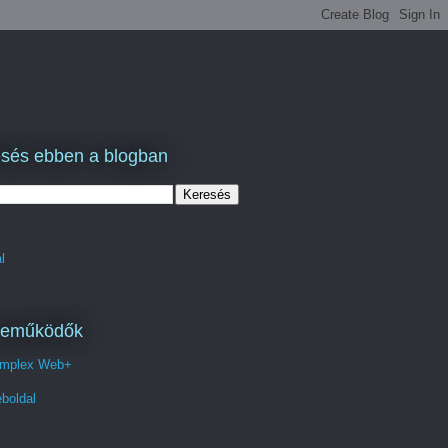
sés ebben a blogban
l
reműködők
mplex Web+
boldal