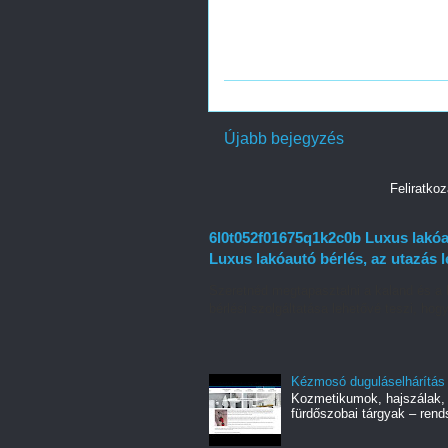
Újabb bejegyzés
Feliratko
6l0t052f01675q1k2c0b Luxus lakóau
Luxus lakóautó bérlés, az utazás 
Szeretnéd megtapasztalni a kaland és a 
bérlési szolgáltatása lehetővé teszi, hogy
Kézmosó duguláselhárítás
Kozmetikumok, hajszálak, 
fürdőszobai tárgyak – rend