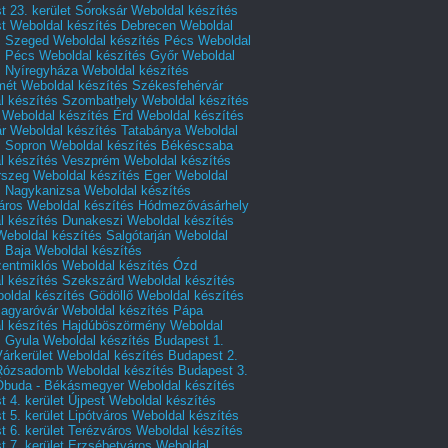
 23. kerület Soroksár
Weboldal készítés
t
Weboldal készítés Debrecen
Weboldal
s Szeged
Weboldal készítés Pécs
Weboldal
s Pécs
Weboldal készítés Győr
Weboldal
s Nyíregyháza
Weboldal készítés
mét
Weboldal készítés Székesfehérvár
l készítés Szombathely
Weboldal készítés
Weboldal készítés Érd
Weboldal készítés
r
Weboldal készítés Tatabánya
Weboldal
s Sopron
Weboldal készítés Békéscsaba
l készítés Veszprém
Weboldal készítés
rszeg
Weboldal készítés Eger
Weboldal
s Nagykanizsa
Weboldal készítés
áros
Weboldal készítés Hódmezővásárhely
l készítés Dunakeszi
Weboldal készítés
Weboldal készítés Salgótarján
Weboldal
s Baja
Weboldal készítés
zentmiklós
Weboldal készítés Ózd
l készítés Szekszárd
Weboldal készítés
oldal készítés Gödöllő
Weboldal készítés
agyaróvár
Weboldal készítés Pápa
l készítés Hajdúböszörmény
Weboldal
s Gyula
Weboldal készítés Budapest 1.
Várkerület
Weboldal készítés Budapest 2.
 Rózsadomb
Weboldal készítés Budapest 3.
 Óbuda - Békásmegyer
Weboldal készítés
 4. kerület Újpest
Weboldal készítés
 5. kerület Lipótváros
Weboldal készítés
 6. kerület Terézváros
Weboldal készítés
 7. kerület Erzsébetváros
Weboldal