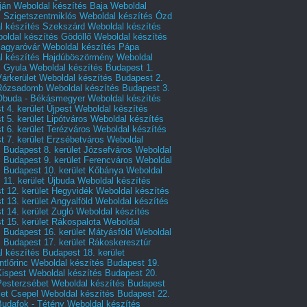
ján
Weboldal készítés Baja
Weboldal
s Szigetszentmiklós
Weboldal készítés Ózd
l készítés Szekszárd
Weboldal készítés
oldal készítés Gödöllő
Weboldal készítés
agyaróvár
Weboldal készítés Pápa
l készítés Hajdúböszörmény
Weboldal
s Gyula
Weboldal készítés Budapest 1.
Várkerület
Weboldal készítés Budapest 2.
 Rózsadomb
Weboldal készítés Budapest 3.
 Óbuda - Békásmegyer
Weboldal készítés
 4. kerület Újpest
Weboldal készítés
 5. kerület Lipótváros
Weboldal készítés
 6. kerület Terézváros
Weboldal készítés
 7. kerület Erzsébetváros
Weboldal
 Budapest 8. kerület Józsefváros
Weboldal
 Budapest 9. kerület Ferencváros
Weboldal
s Budapest 10. kerület Kőbánya
Weboldal
 11. kerület Újbuda
Weboldal készítés
t 12. kerület Hegyvidék
Weboldal készítés
 13. kerület Angyalföld
Weboldal készítés
 14. kerület Zugló
Weboldal készítés
 15. kerület Rákospalota
Weboldal
 Budapest 16. kerület Mátyásföld
Weboldal
 Budapest 17. kerület Rákoskeresztúr
 készítés Budapest 18. kerület
tlőrinc
Weboldal készítés Budapest 19.
Kispest
Weboldal készítés Budapest 20.
Pesterzsébet
Weboldal készítés Budapest
let Csepel
Weboldal készítés Budapest 22.
Budafok - Tétény
Weboldal készítés