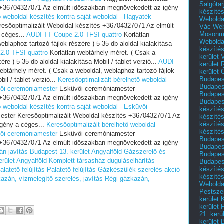
Salgótar
s +36704327071 Az elmúlt időszakban megnövekedett az igény
készíté
ő weboldal készítés kontra saját weboldal - Hagyaték
Webolda
esőoptimalizált Weboldal készítés +36704327071 Az elmúlt
Vác
Web
Mosonm
 céges...
AUDI TT Coupe 2.0 TFSI quattro
Korlátlan
Webolda
blaphoz tartozó fájlok részére ) 5-35 db aloldal kialakítása
készíté
2.0 TFSI quattro
Korlátlan webtárhely méret. ( Csak a
kerület 
re ) 5-35 db aloldal kialakítása Mobil / tablet verzió...
AUDI
kerület
ebtárhely méret. ( Csak a weboldal, weblaphoz tartozó fájlok
kerület
Budapest
bil / tablet verzió...
Keresőoptimalizált bérelhető weboldal
Budapest
vői ceremóniamester
Esküvői ceremóniamester
Budapest
s +36704327071 Az elmúlt időszakban megnövekedett az igény
Budapest
ő weboldal készítés kontra saját weboldal - Esküvői
készítés
ster Keresőoptimalizált Weboldal készítés +36704327071 Az
készítés
készíté
gény a céges...
Keresőoptimalizált bérelhető weboldal
készítés
vői ceremóniamester
Esküvői ceremóniamester
Budapes
s +36704327071 Az elmúlt időszakban megnövekedett az igény
Budapest
 javítás Budapest 13. kerület Angyalföld
Gázszerelő és
Budapest
rület Angyalföld
Komplett társasház duguláselhárítás
Budapest
készítés
alatető felújítás
Palatető felújítás
Gázkészülék szerelés akció
készítés
azán, vízmelegítő szerelés, javítás
Régi gázkazán,
Weboldal
Pestszen
kerület 
kerület 
21. kerü
kerület 