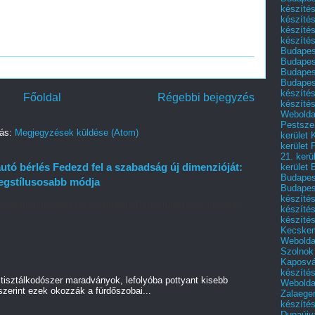
készítés
készítés
készíté
készítés
Budapes
Budapest
Budapest
Budapest
készítés
Főoldal
Régebbi bejegyzés
készítés
Weboldal
Pestszen
zás:
Megjegyzések küldése (Atom)
kerület 
kerület 
21. kerü
tó bérlés Fedezd fel a szabadság új dimenzióját:
kerület 
Budapest
legstílusosabb módja
Budapes
készíté
kényelem tökéletes harmóniáját? Partnerünk luxus lakóautó
készíté
 ...
készíté
Kecske
Webolda
Szolnok
Kaposvá
készíté
tisztálkodószer maradványok, lefolyóba pottyant kisebb
Webolda
szerint ezek okozzák a fürdőszobai...
Zalaege
készíté
Dunaújv