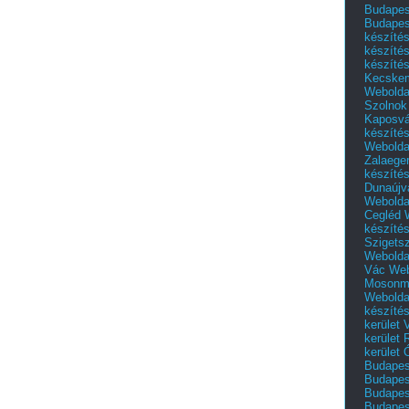
Budapest
Budapes
készíté
készíté
készíté
Kecske
Webolda
Szolnok
Kaposvá
készíté
Webolda
Zalaege
készíté
Dunaújv
Webolda
Cegléd
készíté
Szigets
Webolda
Vác
Web
Mosonm
Webolda
készíté
kerület 
kerület
kerület
Budapest
Budapest
Budapest
Budapest