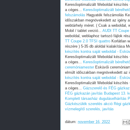
Keresőoptimalizált Weboldal készíté
a céges...
Keresőoptimalizált bérelhet
felszámolás
Hagyaték felszámolás Ker
időszakban megnövekedett az igény a
webtárhely méret. ( Csak a weboldal, we
Mobil / tablet verzió...
AUDI TT Coupe 
weboldal, weblaphoz tartozó fájlok részé
TT Coupe 2.0 TFSI quattro
Korlátlan w
részére ) 5-35 db aloldal kialakítása Mo
készítés kontra saját weboldal - Eskü
Keresőoptimalizált Weboldal készíté
a céges...
Keresőoptimalizált bérelhet
ceremóniamester
Esküvői ceremóniame
elmúlt időszakban megnövekedett az i
készítés kontra saját weboldal - Eskü
Keresőoptimalizált Weboldal készíté
a céges...
Gázszerelő és FÉG gázkazán
FÉG gázkazán javítás Budapest 13. ke
Komplett társasház duguláselhárítás
P
Gázkészülék szerelés akció
Régi gázk
vízmelegítő szerelés, javítás
dátum:
november 16, 2022