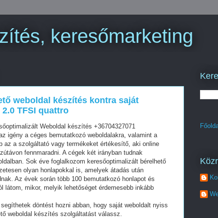
zítés, keresőmarketing
Kere
ető weboldal készítés kontra saját
2.0 TFSI quattro
Főolda
sőoptimalizált Weboldal készítés +36704327071
z igény a céges bemutatkozó weboldalakra, valamint a
az a szolgáltató vagy termékeket értékesítő, aki online
szútávon fennmaradni. A cégek két irányban tudnak
Köz
oldalban. Sok éve foglalkozom keresőoptimalizált bérelhető
zetesen olyan honlapokkal is, amelyek átadás után
Ko
dnak. Az évek során több 100 bemutatkozó honlapot és
ól látom, mikor, melyik lehetőséget érdemesebb inkább
We
segíthetek döntést hozni abban, hogy saját weboldalt nyiss
tő weboldal készítés szolgáltatást válassz.