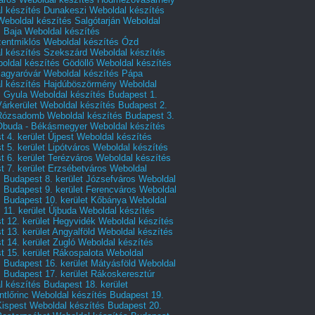
l készítés Dunakeszi
Weboldal készítés
Weboldal készítés Salgótarján
Weboldal
s Baja
Weboldal készítés
zentmiklós
Weboldal készítés Ózd
l készítés Szekszárd
Weboldal készítés
oldal készítés Gödöllő
Weboldal készítés
agyaróvár
Weboldal készítés Pápa
l készítés Hajdúböszörmény
Weboldal
s Gyula
Weboldal készítés Budapest 1.
Várkerület
Weboldal készítés Budapest 2.
 Rózsadomb
Weboldal készítés Budapest 3.
 Óbuda - Békásmegyer
Weboldal készítés
 4. kerület Újpest
Weboldal készítés
 5. kerület Lipótváros
Weboldal készítés
 6. kerület Terézváros
Weboldal készítés
 7. kerület Erzsébetváros
Weboldal
 Budapest 8. kerület Józsefváros
Weboldal
 Budapest 9. kerület Ferencváros
Weboldal
s Budapest 10. kerület Kőbánya
Weboldal
 11. kerület Újbuda
Weboldal készítés
t 12. kerület Hegyvidék
Weboldal készítés
 13. kerület Angyalföld
Weboldal készítés
 14. kerület Zugló
Weboldal készítés
 15. kerület Rákospalota
Weboldal
 Budapest 16. kerület Mátyásföld
Weboldal
 Budapest 17. kerület Rákoskeresztúr
 készítés Budapest 18. kerület
tlőrinc
Weboldal készítés Budapest 19.
Kispest
Weboldal készítés Budapest 20.