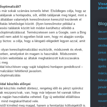
Vissz
sőoptimalizált?
jelen
és már sokak számára ismerős lehet. Elsődleges célja, hogy az
láljanak a honlapodra, sőt, előbb találjanak meg téged, mint a
 általában valamelyik keresőmotoron keresztül kezdenek el
Blog
tatás lehetőségei között. (Ilyen keresőmotor például a
esési találatok között két módon kerülhetsz előrébb a
decem
eresőoptimalizálással. Természetesen sem a Google, sem a Bing
ő nem adott ki egyetlen listát sem, hogy mi alapján sorolja
novem
y biztos: a célja, hogy a látogató elégedett legyen azzal, amit
októb
olyan keresőoptimalizálási eszközök, módszerek és elvek,
június
ikerben, amelyeket én magam is használok. Módszereim
ízóim weboldalai az általuk meghatározott kulcsszavakra
május
ek meg.
áprili
ldal készítésen vagy saját tulajdonú honlapon gondolkozol –
alizálást feltétlenül javaslom.
márci
őoptimalizálás
februá
ldal készítés előnyei
január
al készítés mellett döntesz, rengeteg időt és pénzt spórolsz
ak reszponzívak, van, hogy már teljesen fel vannak töltve
decem
 napján használatba veheted. Egy új weboldal előállítása
novem
t mind megtakaríthatod vele.
stől kíméled meg magad, hanem a fenntartási költségektől is.