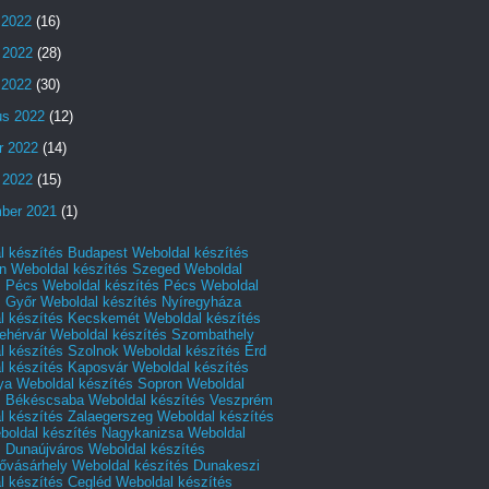
 2022
(16)
 2022
(28)
s 2022
(30)
us 2022
(12)
r 2022
(14)
 2022
(15)
ber 2021
(1)
l készítés Budapest
Weboldal készítés
n
Weboldal készítés Szeged
Weboldal
s Pécs
Weboldal készítés Pécs
Weboldal
s Győr
Weboldal készítés Nyíregyháza
l készítés Kecskemét
Weboldal készítés
ehérvár
Weboldal készítés Szombathely
l készítés Szolnok
Weboldal készítés Érd
l készítés Kaposvár
Weboldal készítés
ya
Weboldal készítés Sopron
Weboldal
s Békéscsaba
Weboldal készítés Veszprém
l készítés Zalaegerszeg
Weboldal készítés
boldal készítés Nagykanizsa
Weboldal
s Dunaújváros
Weboldal készítés
vásárhely
Weboldal készítés Dunakeszi
l készítés Cegléd
Weboldal készítés