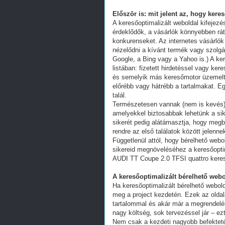
Először is: mit jelent az, hogy kere
A keresőoptimalizált weboldal kifejez
érdeklődők, a vásárlók könnyebben ráta
konkurenseket. Az internetes vásárlók
nézelődni a kívánt termék vagy szolgál
Google, a Bing vagy a Yahoo is.) A ker
listában: fizetett hirdetéssel vagy k
és semelyik más keresőmotor üzemeltet
előrébb vagy hátrébb a tartalmakat. Eg
talál.
Természetesen vannak (nem is kevés) 
amelyekkel biztosabbak lehetünk a s
sikerét pedig alátámasztja, hogy megb
rendre az első találatok között jelenn
Függetlenül attól, hogy bérelhető webo
sikereid megnöveléséhez a keresőoptim
AUDI TT Coupe 2.0 TFSI quattro keres
A keresőoptimalizált bérelhető webo
Ha keresőoptimalizált bérelhető webold
meg a project kezdetén. Ezek az oldal
tartalommal és akár már a megrendelés
nagy költség, sok tervezéssel jár – ez
Nem csak a kezdeti nagyobb befekteté