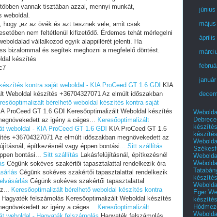
 többen vannak tisztában azzal, mennyi munkát,
június
s weboldal.
május
i, hogy „ez az övék és azt tesznek vele, amit csak
setében nem feltétlenül kifizetődő. Érdemes tehát mérlegelni
áprili
eboldalad vállalkozod egyik alappillérét jelenti. Ha
ess bizalommal és segítek meghozni a megfelelő döntést.
márci
ldal készítés
februá
c7
január
 készítés kontra saját weboldal - KIA ProCeed GT 1.6 GDI
KIA
lt Weboldal készítés +36704327071 Az elmúlt időszakban
decem
resőoptimalizált bérelhető weboldal készítés kontra saját
A ProCeed GT 1.6 GDI Keresőoptimalizált Weboldal készítés
Webolda
Debrece
egnövekedett az igény a céges...
Keresőoptimalizált
készíté
ját weboldal - KIA ProCeed GT 1.6 GDI
KIA ProCeed GT 1.6
készíté
zítés +36704327071 Az elmúlt időszakban megnövekedett az
Webolda
jításnál, építkezésnél vagy éppen bontási...
Sitt szállítás
Székesf
éppen bontási...
Sitt szállítás
Lakásfelújításnál, építkezésnél
Webolda
Webolda
ás
Cégünk sokéves szakértői tapasztalattal rendelkezik óra
Tatabán
ásárlás
Cégünk sokéves szakértői tapasztalattal rendelkezik
készíté
elvásárlás
Cégünk sokéves szakértői tapasztalattal
Webolda
z...
Keresőoptimalizált bérelhető weboldal készítés kontra
Eger
We
Hagyaték felszámolás Keresőoptimalizált Weboldal készítés
készíté
Hódmező
egnövekedett az igény a céges...
Keresőoptimalizált
Webolda
ját weboldal - Hagyaték felszámolás
Hagyaték felszámolás