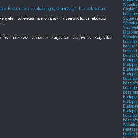
Webolda
lés Fedezd fel a szabadság új dimenzióját: Luxus lakóautó
Cegléd
készíté
Szigets
kényelem tökéletes harmóniáját? Partnerünk luxus lakóautó
Webolda
 ...
Vác
Web
Mosonm
Webolda
vítás Zárszervíz - Zárcsere - Zárjavítás - Zárjavítás - Zárjavítás
készíté
kerület 
kerület
kerület
Budapest
Budapest
Budapest
Budapest
készítés
készítés
készíté
készítés
Budapes
Budapest
Budapest
Budapest
készítés
készítés
Weboldal
Pestszen
kerület 