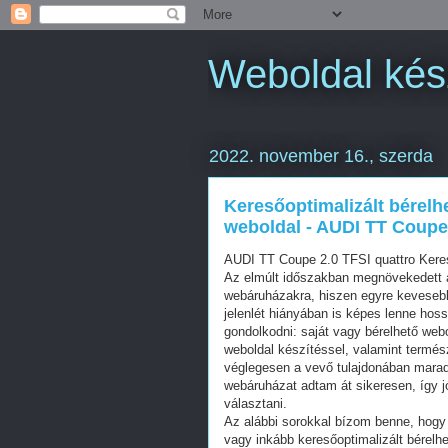
Weboldal kés
2022. november 16., szerda
Keresőoptimalizált bérelh
weboldal - AUDI TT Coupe 
AUDI TT Coupe 2.0 TFSI quattro Kere
Az elmúlt időszakban megnövekedett a
webáruházakra, hiszen egyre kevesebb 
jelenlét hiányában is képes lenne hos
gondolkodni: saját vagy bérelhető web
weboldal készítéssel, valamint termés
véglegesen a vevő tulajdonában mara
webáruházat adtam át sikeresen, így j
választani.
Az alábbi sorokkal bízom benne, hogy 
vagy inkább keresőoptimalizált bérelhe