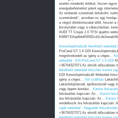
esetén mindenki értékel, hiszen egyre
energiabefektetést jelent egy internete
Az emberek szeretnek birtokolni, tudn
szeretnének", azonban ez egy honlap e
a végső döntéshozatal előtt, hiszen a w
bizonytalan vagy a választásban, ker
AUDI TT Coupe 2.0 TFSI quattro webo
KW6f731faa8eb65f582cd1c4e2eeab34
Keresőoptimalizált bérelhető weboldal
ProCeed GT 1.6 GDI Keresőoptimalizá
megnövekedett az igény a céges...
Ke
weboldal - KIA ProCeed GT 1.6 GDI
KI
+36704327071 Az elmúlt időszakban m
bérelhető weboldal készítés kontra sa
GDI Keresőoptimalizált Weboldal kés
igény a céges...
Sitt szállítás
Lakásfelú
Lakásfelújításnál, építkezésnél vagy 
vagy éppen bontási...
Karóra felvásárl
felvásárlás kapcsán. Az...
Karóra felv
óra felvásárlás kapcsán. Az...
Karóra f
rendelkezik óra felvásárlás kapcsán. A
saját weboldal - Hagyaték felszámolás
+36704327071 Az elmúlt időszakban m
bérelhető weboldal készítés kontra sa