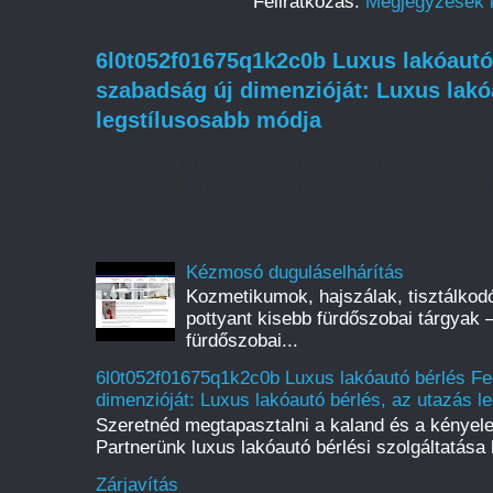
Feliratkozás:
Megjegyzések 
6l0t052f01675q1k2c0b Luxus lakóautó 
szabadság új dimenzióját: Luxus lakó
legstílusosabb módja
Szeretnéd megtapasztalni a kaland és a kényel
Partnerünk luxus lakóautó bérlési szolgáltatása l
Kézmosó duguláselhárítás
Kozmetikumok, hajszálak, tisztálkod
pottyant kisebb fürdőszobai tárgyak 
fürdőszobai...
6l0t052f01675q1k2c0b Luxus lakóautó bérlés Fe
dimenzióját: Luxus lakóautó bérlés, az utazás l
Szeretnéd megtapasztalni a kaland és a kényel
Partnerünk luxus lakóautó bérlési szolgáltatása l
Zárjavítás