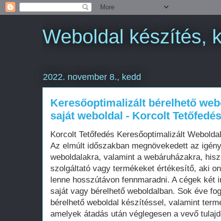
Weboldal készítés, 
2022. november 8., kedd
Keresőoptimalizált bérelhető web
saját weboldal - Korcolt Tetőfedé
Korcolt Tetőfedés Keresőoptimalizált Webold
Az elmúlt időszakban megnövekedett az igén
weboldalakra, valamint a webáruházakra, his
szolgáltató vagy termékeket értékesítő, aki on
lenne hosszútávon fennmaradni. A cégek két i
saját vagy bérelhető weboldalban. Sok éve fo
bérelhető weboldal készítéssel, valamint term
amelyek átadás után véglegesen a vevő tula