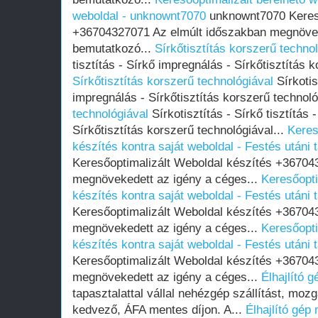
weboldal - unknownt7070
unknownt7070 Kereső
+36704327071 Az elmúlt időszakban megnövek
bemutatkozó...
Sírkőtisztítás korszerű techno
tisztítás - Sírkő impregnálás - Sírkőtisztítás k
Sírkőtisztítás korszerű technológiával
Sírkotis
impregnálás - Sírkőtisztítás korszerű technoló
technológiával
Sírkotisztítás - Sírkő tisztítás 
Sírkőtisztítás korszerű technológiával...
Keres
készítés kontra saját weboldal - Festés utáni 
Keresőoptimalizált Weboldal készítés +36704
megnövekedett az igény a céges...
Keresőopti
készítés kontra saját weboldal - Festés utáni 
Keresőoptimalizált Weboldal készítés +36704
megnövekedett az igény a céges...
Keresőopti
készítés kontra saját weboldal - Festés utáni 
Keresőoptimalizált Weboldal készítés +36704
megnövekedett az igény a céges...
Élhajlító 
tapasztalattal vállal nehézgép szállítást, moz
kedvező, ÁFA mentes díjon. A...
Élhajlító gép