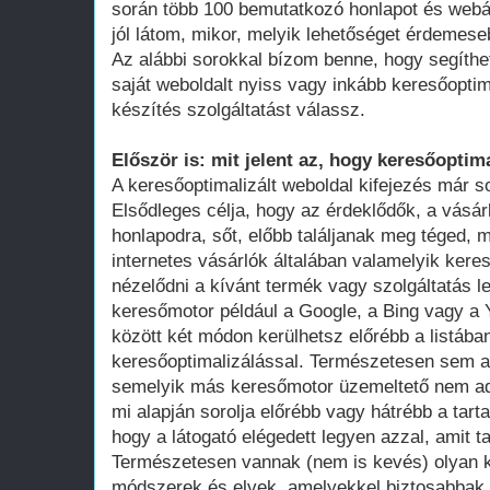
során több 100 bemutatkozó honlapot és webá
jól látom, mikor, melyik lehetőséget érdemese
Az alábbi sorokkal bízom benne, hogy segíthe
saját weboldalt nyiss vagy inkább keresőoptim
készítés szolgáltatást válassz.
Először is: mit jelent az, hogy keresőoptima
A keresőoptimalizált weboldal kifejezés már 
Elsődleges célja, hogy az érdeklődők, a vásár
honlapodra, sőt, előbb találjanak meg téged, 
internetes vásárlók általában valamelyik ker
nézelődni a kívánt termék vagy szolgáltatás le
keresőmotor például a Google, a Bing vagy a Y
között két módon kerülhetsz előrébb a listában
keresőoptimalizálással. Természetesen sem a
semelyik más keresőmotor üzemeltető nem adot
mi alapján sorolja előrébb vagy hátrébb a tarta
hogy a látogató elégedett legyen azzal, amit ta
Természetesen vannak (nem is kevés) olyan k
módszerek és elvek, amelyekkel biztosabbak 