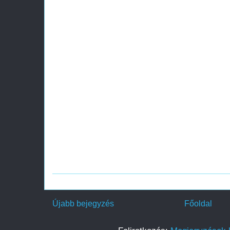
Újabb bejegyzés
Főoldal