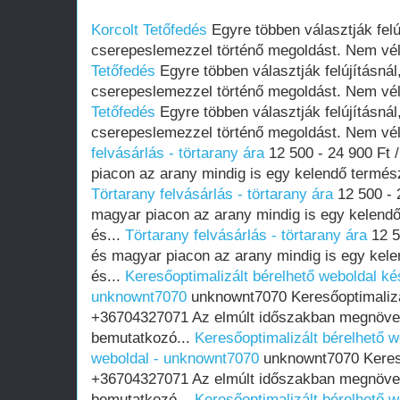
Korcolt Tetőfedés
Egyre többen választják felújí
cserepeslemezzel történő megoldást. Nem véle
Tetőfedés
Egyre többen választják felújításnál, 
cserepeslemezzel történő megoldást. Nem véle
Tetőfedés
Egyre többen választják felújításnál, 
cserepeslemezzel történő megoldást. Nem véle
felvásárlás - törtarany ára
12 500 - 24 900 Ft 
piacon az arany mindig is egy kelendő termész
Törtarany felvásárlás - törtarany ára
12 500 - 
magyar piacon az arany mindig is egy kelendő
és...
Törtarany felvásárlás - törtarany ára
12 5
és magyar piacon az arany mindig is egy kele
és...
Keresőoptimalizált bérelhető weboldal kés
unknownt7070
unknownt7070 Keresőoptimalizá
+36704327071 Az elmúlt időszakban megnövek
bemutatkozó...
Keresőoptimalizált bérelhető w
weboldal - unknownt7070
unknownt7070 Kereső
+36704327071 Az elmúlt időszakban megnövek
bemutatkozó...
Keresőoptimalizált bérelhető w