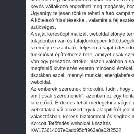
kevés vállalkozó engedheti meg magának, hogy
Ugyanígy teljesen tönkre teheti a futó kampán
A kötelező frissítésekkel, valamint a fejleszté
szükséges.
A saját keresőoptimalizált weboldal előnye te
tulajdonban van és tulajdonképpen kötöttsége
személyre szabható. Teljesen a saját ízlésedr
funkciókat építtethetsz bele, amilyet csak szer
Van egy presztízs értéke, hiszen valóban a saj
megfelelő kivitelezés esetén mindenki értékel
tisztában azzal, mennyi munkát, energiabefekte
weboldal.
Az emberek szeretnek birtokolni, tudni, hogy 
amit csak szeretnének", azonban ez egy honla
kifizetődő. Érdemes tehát mérlegelni a végső d
weboldalad vállalkozod egyik alappillérét jelen
választásban, keress bizalommal és segítek m
Korcolt Tetőfedés weboldal készítés
KW173614067e0add95bff963a8a02f2532