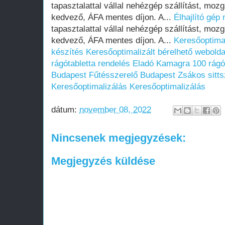
tapasztalattal vállal nehézgép szállítást, moz
kedvező, ÁFA mentes díjon. A...
Élhajlító gép
tapasztalattal vállal nehézgép szállítást, moz
kedvező, ÁFA mentes díjon. A...
Keresőoptimal
készítés
Keresőoptimalizált bérelhető webolda
rágótabletta rendelés
Eladó Kamagra 100 rágót
Budapest
Fűtésszerelő Budapest
Zsákos sitts
Keresőoptimalizálás
Keresőoptimalizálás
dátum:
november 08, 2022
Nincsenek megjegyzések:
Megjegyzés küldése