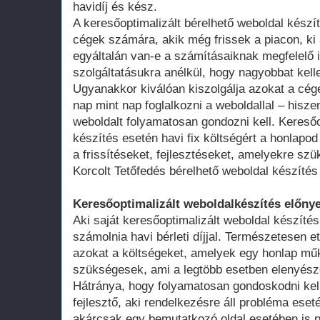
havidíj és kész.
A keresőoptimalizált bérelhető weboldal kész
cégek számára, akik még frissek a piacon, ki 
egyáltalán van-e a számításaiknak megfelelő 
szolgáltatásukra anélkül, hogy nagyobbat kell
Ugyanakkor kiválóan kiszolgálja azokat a cég
nap mint nap foglalkozni a weboldallal – hisze
weboldalt folyamatosan gondozni kell. Keresőo
készítés esetén havi fix költségért a honlap
a frissítéseket, fejlesztéseket, amelyekre szü
Korcolt Tetőfedés bérelhető weboldal készítés
Keresőoptimalizált weboldalkészítés előnye
Aki saját keresőoptimalizált weboldal készítés
számolnia havi bérleti díjjal. Természetesen ett
azokat a költségeket, amelyek egy honlap műk
szükségesek, ami a legtöbb esetben elenyésző
Hátránya, hogy folyamatosan gondoskodni kell
fejlesztő, aki rendelkezésre áll probléma ese
akárcsak egy bemutatkozó oldal esetében is 