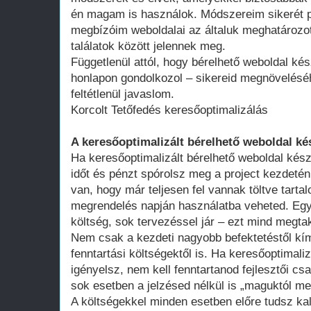
én magam is használok. Módszereim sikerét p
megbízóim weboldalai az általuk meghatározot
találatok között jelennek meg.
Függetlenül attól, hogy bérelhető weboldal kés
honlapon gondolkozol – sikereid megnövelésé
feltétlenül javaslom.
Korcolt Tetőfedés keresőoptimalizálás
A keresőoptimalizált bérelhető weboldal ké
Ha keresőoptimalizált bérelhető weboldal kész
időt és pénzt spórolsz meg a project kezdeté
van, hogy már teljesen fel vannak töltve tart
megrendelés napján használatba veheted. Egy 
költség, sok tervezéssel jár – ezt mind megtak
Nem csak a kezdeti nagyobb befektetéstől k
fenntartási költségektől is. Ha keresőoptimali
igényelsz, nem kell fenntartanod fejlesztői cs
sok esetben a jelzésed nélkül is „maguktól m
A költségekkel minden esetben előre tudsz kal