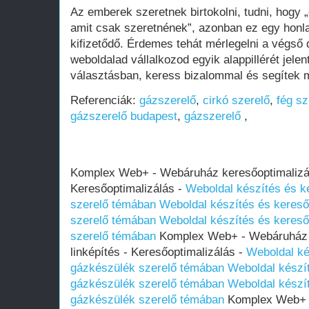
Az emberek szeretnek birtokolni, tudni, hogy 
amit csak szeretnének”, azonban ez egy honla
kifizetődő. Érdemes tehát mérlegelni a végső d
weboldalad vállalkozod egyik alappillérét jelen
választásban, keress bizalommal és segítek m
Referenciák:
gázszerelő
,
cirkó szerelő
,
fég sz
gázszerelő budapest
,
gázszerelő
,
Komplex Web+ - Webáruház keresőoptimalizálá
Keresőoptimalizálás -
Weboldal készítés és k
szerelő témában
Weboldal készítés és kereső
szerelő témában
Weboldal készítés és kereső
szerelő témában
Komplex Web+ - Webáruház k
linképítés - Keresőoptimalizálás -
Weboldal ké
gázkészülék szerelő témában
Weboldal készí
gázkészülék szerelő témában
Weboldal készí
gázkészülék szerelő témában
Komplex Web+ -