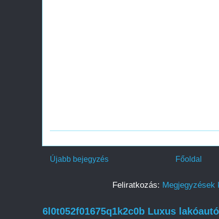
Újabb bejegyzés
Főoldal
Feliratkozás:
Megjegyzések 
6l0t052f01675q1k2c0b Luxus lakóautó 