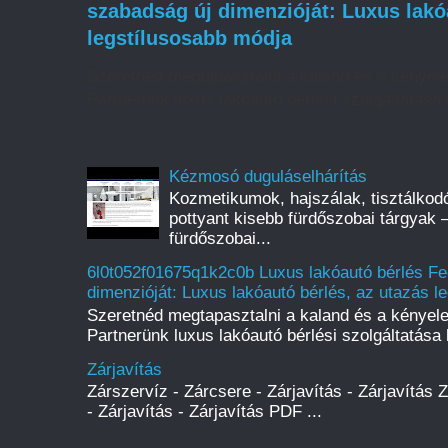
szabadság új dimenzióját: Luxus lakó
legstílusosabb módja
Szeretnéd megtapasztalni a kaland és a kényel
Partnerünk luxus lakóautó bérlési szolgáltatása l
Kézmosó duguláselhárítás
Kozmetikumok, hajszálak, tisztálkod
pottyant kisebb fürdőszobai tárgyak 
fürdőszobai...
6l0t052f01675q1k2c0b Luxus lakóautó bérlés Fe
dimenzióját: Luxus lakóautó bérlés, az utazás l
Szeretnéd megtapasztalni a kaland és a kényel
Partnerünk luxus lakóautó bérlési szolgáltatása l
Zárjavítás
Zárszervíz - Zárcsere - Zárjavítás - Zárjavítás 
- Zárjavítás - Zárjavítás PDF ...