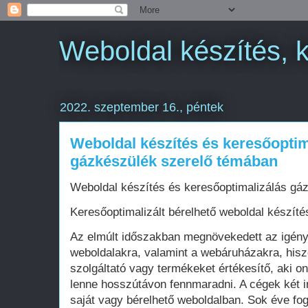
Weboldal készítés, 
2022. szeptember 16., péntek
Weboldal készítés és keresőopti
gázkészülék szerelő témában
Weboldal készítés és keresőoptimalizálás gá
Keresőoptimalizált bérelhető weboldal készíté
Az elmúlt időszakban megnövekedett az igén
weboldalakra, valamint a webáruházakra, his
szolgáltató vagy termékeket értékesítő, aki on
lenne hosszútávon fennmaradni. A cégek két i
saját vagy bérelhető weboldalban. Sok éve fo