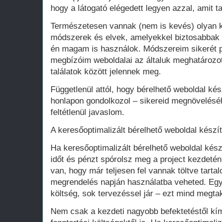
hogy a látogató elégedett legyen azzal, amit ta
Természetesen vannak (nem is kevés) olyan k
módszerek és elvek, amelyekkel biztosabbak 
én magam is használok. Módszereim sikerét p
megbízóim weboldalai az általuk meghatározot
találatok között jelennek meg.
Függetlenül attól, hogy bérelhető weboldal kés
honlapon gondolkozol – sikereid megnövelésé
feltétlenül javaslom.
A keresőoptimalizált bérelhető weboldal készí
Ha keresőoptimalizált bérelhető weboldal kész
időt és pénzt spórolsz meg a project kezdeté
van, hogy már teljesen fel vannak töltve tart
megrendelés napján használatba veheted. Egy 
költség, sok tervezéssel jár – ezt mind megtak
Nem csak a kezdeti nagyobb befektetéstől k