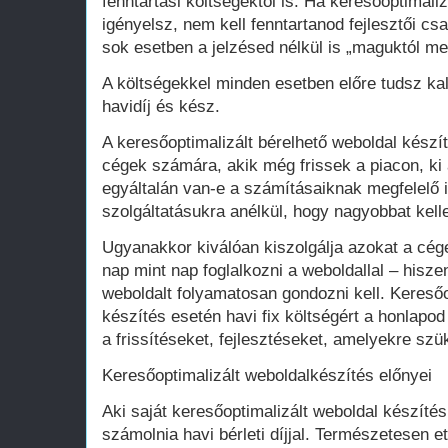
fenntartási költségektől is. Ha keresőoptimali
igényelsz, nem kell fenntartanod fejlesztői cs
sok esetben a jelzésed nélkül is „maguktól m
A költségekkel minden esetben előre tudsz kal
havidíj és kész.
A keresőoptimalizált bérelhető weboldal kész
cégek számára, akik még frissek a piacon, ki 
egyáltalán van-e a számításaiknak megfelelő 
szolgáltatásukra anélkül, hogy nagyobbat kell
Ugyanakkor kiválóan kiszolgálja azokat a cég
nap mint nap foglalkozni a weboldallal – hisze
weboldalt folyamatosan gondozni kell. Keresőo
készítés esetén havi fix költségért a honlap
a frissítéseket, fejlesztéseket, amelyekre szü
Keresőoptimalizált weboldalkészítés előnyei
Aki saját keresőoptimalizált weboldal készítés
számolnia havi bérleti díjjal. Természetesen ett