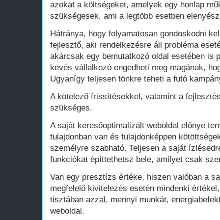
azokat a költségeket, amelyek egy honlap műk
szükségesek, ami a legtöbb esetben elenyésző
Hátránya, hogy folyamatosan gondoskodni kell
fejlesztő, aki rendelkezésre áll probléma ese
akárcsak egy bemutatkozó oldal esetében is 
kevés vállalkozó engedheti meg magának, hogy
Ugyanígy teljesen tönkre teheti a futó kampán
A kötelező frissítésekkel, valamint a fejleszté
szükséges.
A saját keresőoptimalizált weboldal előnye te
tulajdonban van és tulajdonképpen kötöttsége
személyre szabható. Teljesen a saját ízlésedr
funkciókat építtethetsz bele, amilyet csak szer
Van egy presztízs értéke, hiszen valóban a saj
megfelelő kivitelezés esetén mindenki értékel
tisztában azzal, mennyi munkát, energiabefekte
weboldal.