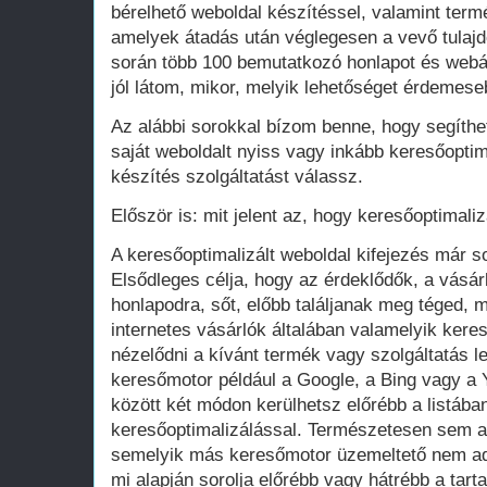
bérelhető weboldal készítéssel, valamint term
amelyek átadás után véglegesen a vevő tula
során több 100 bemutatkozó honlapot és webá
jól látom, mikor, melyik lehetőséget érdemese
Az alábbi sorokkal bízom benne, hogy segíthe
saját weboldalt nyiss vagy inkább keresőoptim
készítés szolgáltatást válassz.
Először is: mit jelent az, hogy keresőoptimaliz
A keresőoptimalizált weboldal kifejezés már 
Elsődleges célja, hogy az érdeklődők, a vásár
honlapodra, sőt, előbb találjanak meg téged, 
internetes vásárlók általában valamelyik ker
nézelődni a kívánt termék vagy szolgáltatás le
keresőmotor például a Google, a Bing vagy a Y
között két módon kerülhetsz előrébb a listában
keresőoptimalizálással. Természetesen sem a
semelyik más keresőmotor üzemeltető nem adot
mi alapján sorolja előrébb vagy hátrébb a tarta