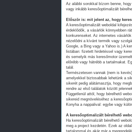
Az alábbi sorokkal bízom benne, hogy 
vagy inkább keresőoptimalizált bérelhe
Először is: mit jelent az, hogy kere
A keresőoptimalizált weboldal kifejez
érdeklődők, a vásárlók könnyebben ráta
konkurenseket. Az internetes vásárlók
nézelődni a kívánt termék vagy szolgál
Google, a Bing vagy a Yahoo is.) A ker
listában: fizetett hirdetéssel vagy k
és semelyik más keresőmotor üzemeltet
előrébb vagy hátrébb a tartalmakat. Eg
talál.
Természetesen vannak (nem is kevés) 
amelyekkel biztosabbak lehetünk a s
sikerét pedig alátámasztja, hogy megb
rendre az első találatok között jelenn
Függetlenül attól, hogy bérelhető webo
sikereid megnöveléséhez a keresőoptim
Konyha a nappalival: egybe vagy külön
A keresőoptimalizált bérelhető webo
Ha keresőoptimalizált bérelhető webold
meg a project kezdetén. Ezek az oldal
tartalommal és akár már a megrendelés