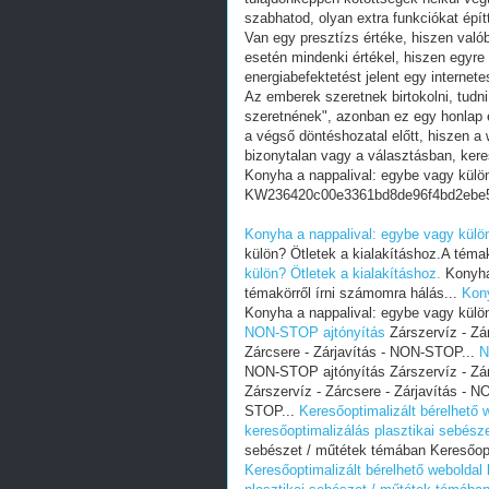
szabhatod, olyan extra funkciókat épít
Van egy presztízs értéke, hiszen valób
esetén mindenki értékel, hiszen egyre
energiabefektetést jelent egy internete
Az emberek szeretnek birtokolni, tudn
szeretnének", azonban ez egy honlap e
a végső döntéshozatal előtt, hiszen a w
bizonytalan vagy a választásban, ker
Konyha a nappalival: egybe vagy külön
KW236420c00e3361bd8de96f4bd2ebe
Konyha a nappalival: egybe vagy külön
külön? Ötletek a kialakításhoz.A téma
külön? Ötletek a kialakításhoz.
Konyha 
témakörről írni számomra hálás...
Kony
Konyha a nappalival: egybe vagy külön
NON-STOP ajtónyítás
Zárszervíz - Zá
Zárcsere - Zárjavítás - NON-STOP...
N
NON-STOP ajtónyítás Zárszervíz - Zár
Zárszervíz - Zárcsere - Zárjavítás - 
STOP...
Keresőoptimalizált bérelhető w
keresőoptimalizálás plasztikai sebész
sebészet / műtétek témában Keresőopt
Keresőoptimalizált bérelhető weboldal 