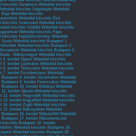
l készítés Dunakeszi
Weboldal készítés
Weboldal készítés Salgótarján
Weboldal
s Baja
Weboldal készítés
zentmiklós
Weboldal készítés Ózd
l készítés Szekszárd
Weboldal készítés
oldal készítés Gödöllő
Weboldal készítés
agyaróvár
Weboldal készítés Pápa
l készítés Hajdúböszörmény
Weboldal
s Gyula
Weboldal készítés Budapest 1.
Várkerület
Weboldal készítés Budapest 2.
 Rózsadomb
Weboldal készítés Budapest 3.
 Óbuda - Békásmegyer
Weboldal készítés
 4. kerület Újpest
Weboldal készítés
 5. kerület Lipótváros
Weboldal készítés
 6. kerület Terézváros
Weboldal készítés
 7. kerület Erzsébetváros
Weboldal
 Budapest 8. kerület Józsefváros
Weboldal
 Budapest 9. kerület Ferencváros
Weboldal
s Budapest 10. kerület Kőbánya
Weboldal
 11. kerület Újbuda
Weboldal készítés
t 12. kerület Hegyvidék
Weboldal készítés
 13. kerület Angyalföld
Weboldal készítés
 14. kerület Zugló
Weboldal készítés
 15. kerület Rákospalota
Weboldal
 Budapest 16. kerület Mátyásföld
Weboldal
 Budapest 17. kerület Rákoskeresztúr
 készítés Budapest 18. kerület
tlőrinc
Weboldal készítés Budapest 19.
Kispest
Weboldal készítés Budapest 20.