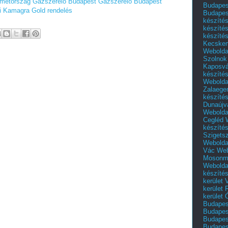
émetország
Gázszerelő Budapest
Gázszerelő Budapest
Budapest
i Kamagra Gold rendelés
Budapes
készíté
készíté
készíté
Kecske
Webolda
Szolnok
Kaposvá
készíté
Webolda
Zalaege
készíté
Dunaújv
Webolda
Cegléd
készíté
Szigets
Webolda
Vác
Web
Mosonm
Webolda
készíté
kerület 
kerület
kerület
Budapest
Budapest
Budapest
Budapest