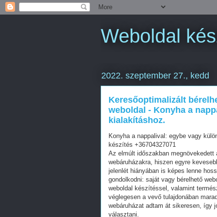
Weboldal kés
2022. szeptember 27., kedd
Keresőoptimalizált bérelh
weboldal - Konyha a nappa
kialakításhoz.
Konyha a nappalival: egybe vagy külön
készítés +36704327071
Az elmúlt időszakban megnövekedett a
webáruházakra, hiszen egyre kevesebb 
jelenlét hiányában is képes lenne hos
gondolkodni: saját vagy bérelhető web
weboldal készítéssel, valamint termés
véglegesen a vevő tulajdonában mara
webáruházat adtam át sikeresen, így j
választani.