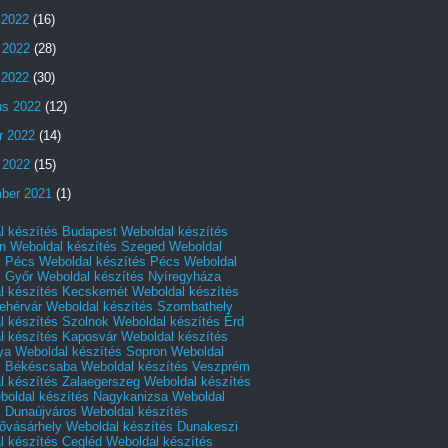
 2022
(16)
 2022
(28)
s 2022
(30)
us 2022
(12)
r 2022
(14)
 2022
(15)
ber 2021
(1)
l készítés Budapest
Weboldal készítés
n
Weboldal készítés Szeged
Weboldal
s Pécs
Weboldal készítés Pécs
Weboldal
s Győr
Weboldal készítés Nyíregyháza
l készítés Kecskemét
Weboldal készítés
ehérvár
Weboldal készítés Szombathely
l készítés Szolnok
Weboldal készítés Érd
l készítés Kaposvár
Weboldal készítés
ya
Weboldal készítés Sopron
Weboldal
s Békéscsaba
Weboldal készítés Veszprém
l készítés Zalaegerszeg
Weboldal készítés
boldal készítés Nagykanizsa
Weboldal
s Dunaújváros
Weboldal készítés
vásárhely
Weboldal készítés Dunakeszi
l készítés Cegléd
Weboldal készítés