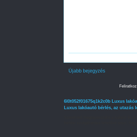
Újabb bejegyzés
Feliratko
6l0t052f01675q1k2c0b Luxus lakóau
Luxus lakóautó bérlés, az utazás 
Szeretnéd megtapasztalni a kaland és a 
bérlési szolgáltatása lehetővé teszi, hogy