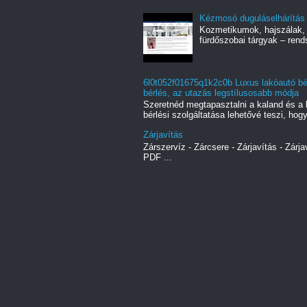
Kézmosó duguláselhárítás
Kozmetikumok, hajszálak, 
fürdőszobai tárgyak – rend
6l0t052f01675q1k2c0b Luxus lakóautó bér
bérlés, az utazás legstílusosabb módja
Szeretnéd megtapasztalni a kaland és a 
bérlési szolgáltatása lehetővé teszi, hogy
Zárjavítás
Zárszervíz - Zárcsere - Zárjavítás - Zárja
PDF ...