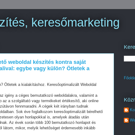
zítés, keresőmarketing
Kere
ető weboldal készítés kontra saját
lival: egybe vagy külön? Ötletek a
Főolda
? Ötletek a kialakításhoz. Keresőoptimalizált Weboldal
z igény a céges bemutatkozó weboldalakra, valamint a
Köz
az a szolgáltató vagy termékeket értékesítő, aki online
szútávon fennmaradni. A cégek két irányban tudnak
Ko
oldalban. Sok éve foglalkozom keresőoptimalizált bérelhető
zetesen olyan honlapokkal is, amelyek átadás után
We
dnak. Az évek során több 100 bemutatkozó honlapot és
ól látom, mikor, melyik lehetőséget érdemesebb inkább