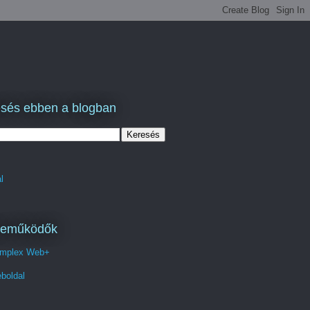
sés ebben a blogban
l
reműködők
mplex Web+
boldal