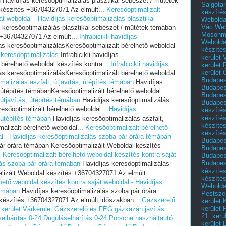
n
Havidíjas keresőoptimalizálás plasztikai sebészet / műtétek
Salgótar
készítés +36704327071 Az elmúlt...
Keresőoptimalizált
készíté
át weboldal - Havidíjas keresőoptimalizálás plasztikai
Webolda
Vác
Web
 keresőoptimalizálás plasztikai sebészet / műtétek témában
Mosonm
 +36704327071 Az elmúlt...
Infrabicikli havidíjas
Webolda
íjas keresőoptimalizálásKeresőoptimalizált bérelhető weboldal
készíté
s keresőoptimalizálás
Infrabicikli havidíjas
kerület 
 bérelhető weboldal készítés kontra...
Infrabicikli havidíjas
kerület
kerület
íjas keresőoptimalizálásKeresőoptimalizált bérelhető weboldal
Budapest
malizálás aszfalt, útjavítás, útépítés témában
Havidíjas
Budapest
, útépítés témábanKeresőoptimalizált bérelhető weboldal...
Budapest
 útjavítás, útépítés témában
Havidíjas keresőoptimalizálás
Budapest
resőoptimalizált bérelhető weboldal...
Havidíjas
készítés
készítés
, útépítés témában
Havidíjas keresőoptimalizálás aszfalt,
készíté
alizált bérelhető weboldal...
Keresőoptimalizált bérelhető
készítés
al - Havidíjas keresőoptimalizálás szoba pár órára témában
Budapes
ár órára témában Keresőoptimalizált Weboldal készítés
Budapest
.
Keresőoptimalizált bérelhető weboldal készítés kontra saját
Budapest
Budapest
lás szoba pár órára témában
Havidíjas keresőoptimalizálás
készítés
lizált Weboldal készítés +36704327071 Az elmúlt
készítés
hető weboldal készítés kontra saját weboldal - Havidíjas
Weboldal
témában
Havidíjas keresőoptimalizálás szoba pár órára
Pestszen
 készítés +36704327071 Az elmúlt időszakban...
Gázszerelő
kerület 
kerület 
kerület Várkerület
Gázszerelő és FÉG gázkazán javítás
21. kerü
elhárítás 0-24
Duguláselhárítás 0-24
Porsche használtautó
kerület 