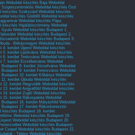
ján
Weboldal készítés Baja
Weboldal
s Szigetszentmiklós
Weboldal készítés Ózd
l készítés Szekszárd
Weboldal készítés
oldal készítés Gödöllő
Weboldal készítés
agyaróvár
Weboldal készítés Pápa
l készítés Hajdúböszörmény
Weboldal
s Gyula
Weboldal készítés Budapest 1.
Várkerület
Weboldal készítés Budapest 2.
 Rózsadomb
Weboldal készítés Budapest 3.
 Óbuda - Békásmegyer
Weboldal készítés
 4. kerület Újpest
Weboldal készítés
 5. kerület Lipótváros
Weboldal készítés
 6. kerület Terézváros
Weboldal készítés
 7. kerület Erzsébetváros
Weboldal
 Budapest 8. kerület Józsefváros
Weboldal
 Budapest 9. kerület Ferencváros
Weboldal
s Budapest 10. kerület Kőbánya
Weboldal
 11. kerület Újbuda
Weboldal készítés
t 12. kerület Hegyvidék
Weboldal készítés
 13. kerület Angyalföld
Weboldal készítés
 14. kerület Zugló
Weboldal készítés
 15. kerület Rákospalota
Weboldal
 Budapest 16. kerület Mátyásföld
Weboldal
 Budapest 17. kerület Rákoskeresztúr
 készítés Budapest 18. kerület
tlőrinc
Weboldal készítés Budapest 19.
Kispest
Weboldal készítés Budapest 20.
Pesterzsébet
Weboldal készítés Budapest
let Csepel
Weboldal készítés Budapest 22.
Budafok - Tétény
Weboldal készítés