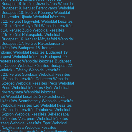
 Budapest 8. kerület Józsefváros
Weboldal
 Budapest 9. kerület Ferencváros
Weboldal
s Budapest 10. kerület Kőbánya
Weboldal
 11. kerület Újbuda
Weboldal készítés
t 12. kerület Hegyvidék
Weboldal készítés
 13. kerület Angyalföld
Weboldal készítés
 14. kerület Zugló
Weboldal készítés
 15. kerület Rákospalota
Weboldal
 Budapest 16. kerület Mátyásföld
Weboldal
 Budapest 17. kerület Rákoskeresztúr
 készítés Budapest 18. kerület
tlőrinc
Weboldal készítés Budapest 19.
Kispest
Weboldal készítés Budapest 20.
Pesterzsébet
Weboldal készítés Budapest
let Csepel
Weboldal készítés Budapest 22.
Budafok - Tétény
Weboldal készítés
 23. kerület Soroksár
Weboldal készítés
t
Weboldal készítés Debrecen
Weboldal
s Szeged
Weboldal készítés Pécs
Weboldal
s Pécs
Weboldal készítés Győr
Weboldal
s Nyíregyháza
Weboldal készítés
mét
Weboldal készítés Székesfehérvár
l készítés Szombathely
Weboldal készítés
Weboldal készítés Érd
Weboldal készítés
r
Weboldal készítés Tatabánya
Weboldal
s Sopron
Weboldal készítés Békéscsaba
l készítés Veszprém
Weboldal készítés
rszeg
Weboldal készítés Eger
Weboldal
s Nagykanizsa
Weboldal készítés
áros
Weboldal készítés Hódmezővásárhely