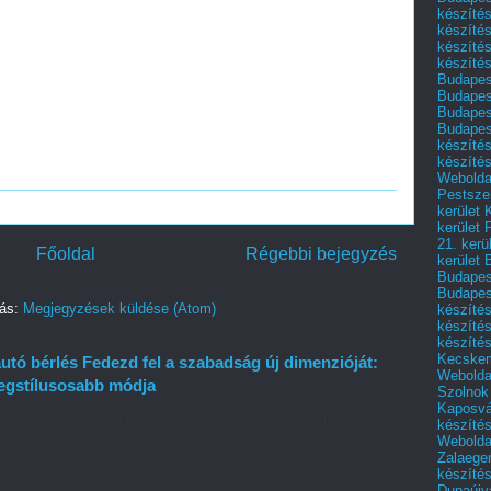
készítés
készítés
készíté
készítés
Budapes
Budapest
Budapest
Budapest
készítés
készítés
Weboldal
Pestszen
kerület 
kerület 
21. kerü
Főoldal
Régebbi bejegyzés
kerület 
Budapest
Budapes
zás:
Megjegyzések küldése (Atom)
készíté
készíté
készíté
Kecske
tó bérlés Fedezd fel a szabadság új dimenzióját:
Webolda
legstílusosabb módja
Szolnok
Kaposvá
kényelem tökéletes harmóniáját? Partnerünk luxus lakóautó
készíté
 ...
Webolda
Zalaege
készíté
Dunaújv