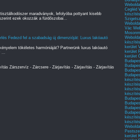
Webolda
Cegléd
tisztálkodószer maradványok, lefolyóba pottyant kisebb
készíté
szerint ezek okozzák a fürdőszobai...
Szigets
Webolda
Vác
Web
Mosonm
Webolda
lés Fedezd fel a szabadság új dimenzióját: Luxus lakóautó
készíté
kerület 
kényelem tökéletes harmóniáját? Partnerünk luxus lakóautó
kerület
 ...
kerület
Budapest
Budapest
vítás Zárszervíz - Zárcsere - Zárjavítás - Zárjavítás - Zárjavítás
Budapest
Budapest
készítés
készítés
készíté
készítés
Budapes
Budapest
Budapest
Budapest
készítés
készítés
Weboldal
Pestszen
kerület 