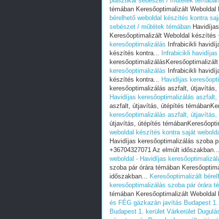
plasztikai sebészet / műtétek témába
témában Keresőoptimalizált Weboldal 
bérelhető weboldal készítés kontra saj
sebészet / műtétek témában
Havidíjas
Keresőoptimalizált Weboldal készítés
keresőoptimalizálás
Infrabicikli havid
készítés kontra...
Infrabicikli havidíja
keresőoptimalizálásKeresőoptimalizált
keresőoptimalizálás
Infrabicikli havid
készítés kontra...
Havidíjas keresőopti
keresőoptimalizálás aszfalt, útjavítás
Havidíjas keresőoptimalizálás aszfalt,
aszfalt, útjavítás, útépítés témábanKe
keresőoptimalizálás aszfalt, útjavítás
útjavítás, útépítés témábanKeresőoptim
weboldal készítés kontra saját webold
Havidíjas keresőoptimalizálás szoba p
+36704327071 Az elmúlt időszakban..
weboldal - Havidíjas keresőoptimalizá
szoba pár órára témában Keresőoptima
időszakban...
Keresőoptimalizált bérel
keresőoptimalizálás szoba pár órára 
témában Keresőoptimalizált Weboldal
és FÉG gázkazán javítás Budapest 1. 
Budapest 1. kerület Várkerület
Dugulás