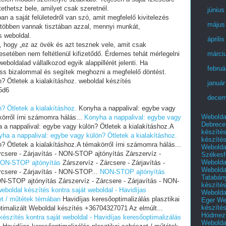
tethetsz bele, amilyet csak szeretnél.
június
an a saját felületedről van szó, amit megfelelő kivitelezés
május
 többen vannak tisztában azzal, mennyi munkát,
s weboldal.
áprili
i, hogy „ez az övék és azt tesznek vele, amit csak
setében nem feltétlenül kifizetődő. Érdemes tehát mérlegelni
márci
eboldalad vállalkozod egyik alappillérét jelenti. Ha
februá
ess bizalommal és segítek meghozni a megfelelő döntést.
? Ötletek a kialakításhoz. weboldal készítés
január
5d6
decem
? Ötletek a kialakításhoz.
Konyha a nappalival: egybe vagy
Webolda
körről írni számomra hálás...
Konyha a nappalival: egybe vagy
Debrece
a nappalival: egybe vagy külön? Ötletek a kialakításhoz.A
készíté
ha a nappalival: egybe vagy külön? Ötletek a kialakításhoz.
készíté
? Ötletek a kialakításhoz.A témakörről írni számomra hálás...
Webolda
rcsere - Zárjavítás - NON-STOP ajtónyítás Zárszervíz -
Székesf
Webolda
ON-STOP ajtónyítás
Zárszervíz - Zárcsere - Zárjavítás -
Webolda
csere - Zárjavítás - NON-STOP...
NON-STOP ajtónyítás
Tatabán
NON-STOP ajtónyítás Zárszervíz - Zárcsere - Zárjavítás - NON-
készíté
eboldal készítés kontra saját weboldal - Havidíjas
Webolda
et / műtétek témában
Havidíjas keresőoptimalizálás plasztikai
Eger
We
készíté
imalizált Weboldal készítés +36704327071 Az elmúlt...
Hódmező
készítés kontra saját weboldal - Havidíjas keresőoptimalizálás
Webolda