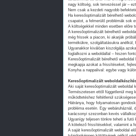
nagy költség, sok tervezéssel jár – ez
Nem csak a kezdeti nagyobb befekteté
Ha keresőoptimalizált bérelhető webold
csapatot, a felmerülő problémák sok e
A költségekkel minden esetben előre tu
A keresőoptimalizált bérelhető webold
még frissek a piacon, ki akarják próbá
termékükre, szolgáltatásukra anélkül,
Ugyanakkor kiválóan kiszolgálja azoka
foglalkozni a weboldallal – hiszen fon
Keresőoptimalizált bérelhető weboldal 
megkapja azokat a frissítéseket, fejl
Konyha a nappalival: egybe vagy külön
Keresőoptimalizált weboldalkészítés
Aki saját keresőoptimalizált weboldal k
Természetesen ettől függetlenül meg k
működtetéshez feltétlenül szükségesek
Hátránya, hogy folyamatosan gondoskodn
probléma esetén. Egy webáruháznál, d
karácsonyi szezonban kevés vállalkoz
Ugyanígy teljesen tönkre teheti a futó
A kötelező frissítésekkel, valamint a 
A saját keresőoptimalizált weboldal e
tulajdonképpen kötöttségek nélkül vég