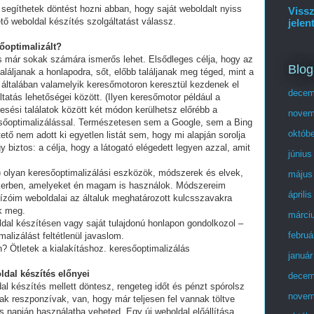
segíthetek döntést hozni abban, hogy saját weboldalt nyiss
Vissz
tő weboldal készítés szolgáltatást válassz.
jelen
sőoptimalizált?
és már sokak számára ismerős lehet. Elsődleges célja, hogy az
Blog
láljanak a honlapodra, sőt, előbb találjanak meg téged, mint a
 általában valamelyik keresőmotoron keresztül kezdenek el
decem
tatás lehetőségei között. (Ilyen keresőmotor például a
esési találatok között két módon kerülhetsz előrébb a
novem
eresőoptimalizálással. Természetesen sem a Google, sem a Bing
októb
ő nem adott ki egyetlen listát sem, hogy mi alapján sorolja
y biztos: a célja, hogy a látogató elégedett legyen azzal, amit
június
olyan keresőoptimalizálási eszközök, módszerek és elvek,
május
ikerben, amelyeket én magam is használok. Módszereim
áprili
ízóim weboldalai az általuk meghatározott kulcsszavakra
ek meg.
márci
ldal készítésen vagy saját tulajdonú honlapon gondolkozol –
februá
alizálást feltétlenül javaslom.
? Ötletek a kialakításhoz. keresőoptimalizálás
január
ldal készítés előnyei
decem
al készítés mellett döntesz, rengeteg időt és pénzt spórolsz
novem
ak reszponzívak, van, hogy már teljesen fel vannak töltve
 napján használatba veheted. Egy új weboldal előállítása