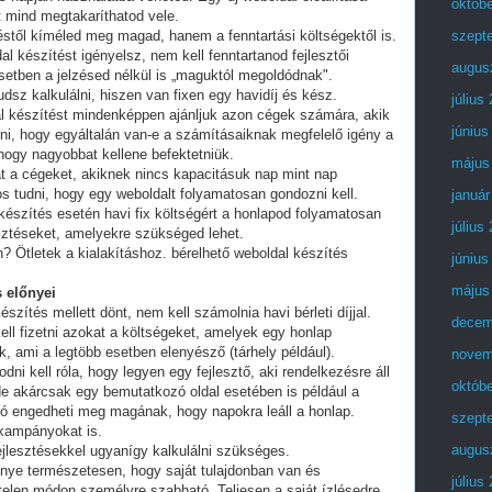
októb
t mind megtakaríthatod vele.
stől kíméled meg magad, hanem a fenntartási költségektől is.
szept
al készítést igényelsz, nem kell fenntartanod fejlesztői
augus
setben a jelzésed nélkül is „maguktól megoldódnak".
dsz kalkulálni, hiszen van fixen egy havidíj és kész.
július
al készítést mindenképpen ajánljuk azon cégek számára, akik
június
lni, hogy egyáltalán van-e a számításaiknak megfelelő igény a
 hogy nagyobbat kellene befektetniük.
május
t a cégeket, akiknek nincs kapacitásuk nap mint nap
tos tudni, hogy egy weboldalt folyamatosan gondozni kell.
január
készítés esetén havi fix költségért a honlapod folyamatosan
július
esztéseket, amelyekre szükséged lehet.
? Ötletek a kialakításhoz. bérelhető weboldal készítés
június
május
 előnyei
észítés mellett dönt, nem kell számolnia havi bérleti díjjal.
decem
ell fizetni azokat a költségeket, amelyek egy honlap
, ami a legtöbb esetben elenyésző (tárhely például).
novem
i kell róla, hogy legyen egy fejlesztő, aki rendelkezésre áll
októb
e akárcsak egy bemutatkozó oldal esetében is például a
ó engedheti meg magának, hogy napokra leáll a honlap.
szept
 kampányokat is.
augus
fejlesztésekkel ugyanígy kalkulálni szükséges.
lőnye természetesen, hogy saját tulajdonban van és
július
telen módon személyre szabható. Teljesen a saját ízlésedre