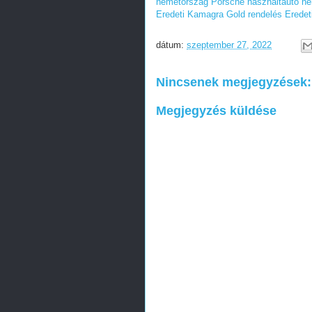
németország
Porsche használtautó n
Eredeti Kamagra Gold rendelés
Eredet
dátum:
szeptember 27, 2022
Nincsenek megjegyzések:
Megjegyzés küldése