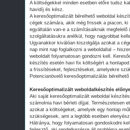
A költségekkel minden esetben előre tudsz kal
havidíj és kész.
A keresőoptimalizált bérelhető weboldal kész
cégek számára, akik még frissek a piacon, ki 
egyáltalán van-e a számításaiknak megfelelő 
szolgáltatásukra anélkül, hogy nagyobbat kell
Ugyanakkor kiválóan kiszolgálja azokat a cég
nap mint nap foglalkozni a weboldallal – hisze
weboldalt folyamatosan gondozni kell. Keresőo
készítés esetén havi fix költségért a honlap
a frissítéseket, fejlesztéseket, amelyekre szü
Potencianövelő keresőoptimalizálás bérelhető
Keresőoptimalizált weboldalkészítés előnye
Aki saját keresőoptimalizált weboldal készítés
számolnia havi bérleti díjjal. Természetesen ett
azokat a költségeket, amelyek egy honlap műk
szükségesek, ami a legtöbb esetben elenyésző
Hátránya, hogy folyamatosan gondoskodni kell
fejlesztő, aki rendelkezésre áll probléma ese