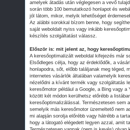
amelyek átadás után véglegesen a vevő tula
során több 100 bemutatkozó honlapot és webá
jól látom, mikor, melyik lehetőséget érdemese
Az alábbi sorokkal bízom benne, hogy segíthe
saját weboldalt nyiss vagy inkább keresőoptim
készítés szolgáltatást válassz.
Először is: mit jelent az, hogy keresőoptima
A keresőoptimalizált weboldal kifejezés már 
Elsődleges célja, hogy az érdeklődők, a vásár
honlapodra, sőt, előbb találjanak meg téged, 
internetes vásárlók általában valamelyik ker
nézelődni a kívánt termék vagy szolgáltatás le
keresőmotor például a Google, a Bing vagy a Y
között két módon kerülhetsz előrébb a listában
keresőoptimalizálással. Természetesen sem a
semelyik más keresőmotor üzemeltető nem adot
mi alapján sorolja előrébb vagy hátrébb a tarta
hogy a látogató elégedett legyen azzal, amit ta
Természetesen vannak (nem is kevés) olyan k