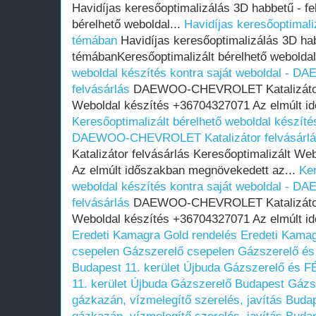
Havidíjas keresőoptimalizálás 3D habbetű - fe
bérelhető weboldal...
Havidíjas keresőoptimaliz
témában
Havidíjas keresőoptimalizálás 3D habb
témábanKeresőoptimalizált bérelhető weboldal
weboldal készítés kontra saját weboldal -
felvásárlás
DAEWOO-CHEVROLET Katalizátor f
Weboldal készítés +36704327071 Az elmúlt i
Keresőoptimalizált bérelhető weboldal készítés
DAEWOO-CHEVROLET Katalizátor felvásárl
Katalizátor felvásárlás Keresőoptimalizált W
Az elmúlt időszakban megnövekedett az...
Ker
weboldal készítés kontra saját weboldal -
felvásárlás
DAEWOO-CHEVROLET Katalizátor f
Weboldal készítés +36704327071 Az elmúlt i
Eredeti Kamagra Gold rendelés
Eredeti Kamag
csepelen
Gázszerelő csepelen
Gázszerelő és
Budapest 11. kerület Újbuda
Gázszerelő és F
11. kerület Újbuda
Gázszerelő Budapest
Gázs
gázkazán, vízmelegítő szerelés, javítás Buda