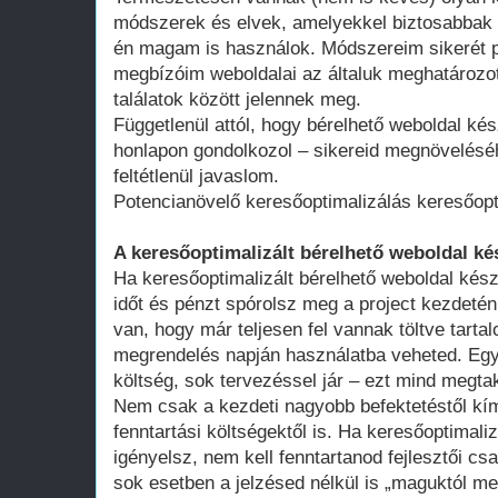
módszerek és elvek, amelyekkel biztosabbak 
én magam is használok. Módszereim sikerét p
megbízóim weboldalai az általuk meghatározot
találatok között jelennek meg.
Függetlenül attól, hogy bérelhető weboldal kés
honlapon gondolkozol – sikereid megnövelésé
feltétlenül javaslom.
Potencianövelő keresőoptimalizálás keresőopt
A keresőoptimalizált bérelhető weboldal ké
Ha keresőoptimalizált bérelhető weboldal kész
időt és pénzt spórolsz meg a project kezdeté
van, hogy már teljesen fel vannak töltve tart
megrendelés napján használatba veheted. Egy 
költség, sok tervezéssel jár – ezt mind megtak
Nem csak a kezdeti nagyobb befektetéstől k
fenntartási költségektől is. Ha keresőoptimali
igényelsz, nem kell fenntartanod fejlesztői cs
sok esetben a jelzésed nélkül is „maguktól m