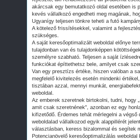
akárcsak egy bemutatkozó oldal esetében is 
kevés vállalkozó engedheti meg magának, hogy
Ugyanígy teljesen tönkre teheti a futó kampán
A kötelező frissítésekkel, valamint a fejleszté
szükséges.
A saját keresőoptimalizált weboldal előnye te
tulajdonban van és tulajdonképpen kötöttsége
személyre szabható. Teljesen a saját ízlésedr
funkciókat építtethetsz bele, amilyet csak szer
Van egy presztízs értéke, hiszen valóban a saj
megfelelő kivitelezés esetén mindenki értékel
tisztában azzal, mennyi munkát, energiabefekte
weboldal.
Az emberek szeretnek birtokolni, tudni, hogy 
amit csak szeretnének", azonban ez egy honla
kifizetődő. Érdemes tehát mérlegelni a végső d
weboldalad vállalkozod egyik alappillérét jelen
választásban, keress bizalommal és segítek m
Potencianövelő keresőoptimalizálás weboldal 