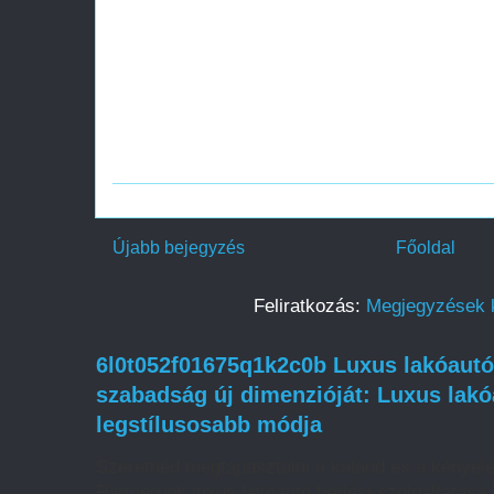
Újabb bejegyzés
Főoldal
Feliratkozás:
Megjegyzések 
6l0t052f01675q1k2c0b Luxus lakóautó 
szabadság új dimenzióját: Luxus lakó
legstílusosabb módja
Szeretnéd megtapasztalni a kaland és a kényel
Partnerünk luxus lakóautó bérlési szolgáltatása l