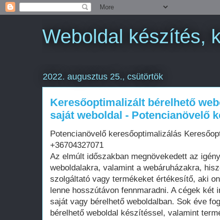
Weboldal készítés, 
2022. augusztus 25., csütörtök
Keresőoptimalizált bérelhető web
saját weboldal - Potencianövelő 
Potencianövelő keresőoptimalizálás Keresőopt
+36704327071
Az elmúlt időszakban megnövekedett az igén
weboldalakra, valamint a webáruházakra, his
szolgáltató vagy termékeket értékesítő, aki on
lenne hosszútávon fennmaradni. A cégek két i
saját vagy bérelhető weboldalban. Sok éve fo
bérelhető weboldal készítéssel, valamint term