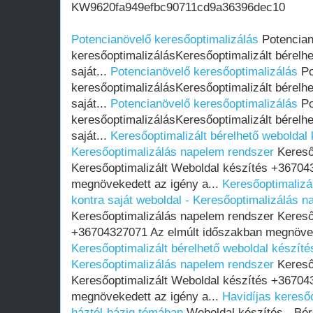
KW9620fa949efbc90711cd9a36396dec10
Potencianövelő keresőoptimalizálás
Potencian
keresőoptimalizálásKeresőoptimalizált bérelhe
saját...
Potencianövelő keresőoptimalizálás
Po
keresőoptimalizálásKeresőoptimalizált bérelhe
saját...
Potencianövelő keresőoptimalizálás
Po
keresőoptimalizálásKeresőoptimalizált bérelhe
saját...
Keresőoptimalizált bérelhető weboldal 
Keresőoptimalizálás napelem rendszer
Kereső
Keresőoptimalizált Weboldal készítés +36704
megnövekedett az igény a...
Keresőoptimalizál
kontra saját weboldal - Keresőoptimalizálás 
Keresőoptimalizálás napelem rendszer Kereső
+36704327071 Az elmúlt időszakban megnöveke
Keresőoptimalizált bérelhető weboldal készítés
Keresőoptimalizálás napelem rendszer
Kereső
Keresőoptimalizált Weboldal készítés +36704
megnövekedett az igény a...
Havidíjas kereső
háztól-házig témában
Weboldal készítés - Bér