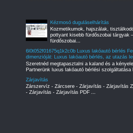
Kézmosó duguláselhárítás
Kozmetikumok, hajszálak, tisztálkod
pottyant kisebb fürdőszobai tárgyak 
fürdőszobai...
6l0t052f01675q1k2c0b Luxus lakóautó bérlés Fe
dimenzióját: Luxus lakóautó bérlés, az utazás l
Szeretnéd megtapasztalni a kaland és a kényel
Partnerünk luxus lakóautó bérlési szolgáltatása l
Zárjavítás
Zárszervíz - Zárcsere - Zárjavítás - Zárjavítás 
- Zárjavítás - Zárjavítás PDF ...