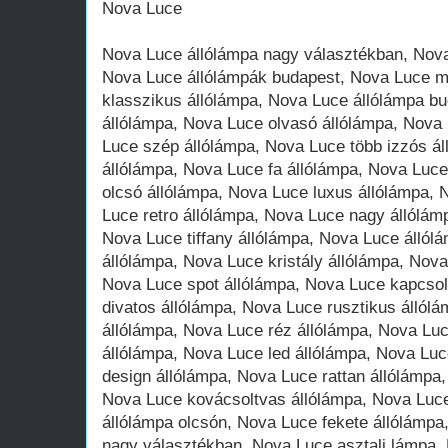
Nova Luce
Nova Luce állólámpa nagy választékban, Nova Luce mediterrán állólámpa, Nova Luce állólámpák budapest, Nova Luce modern állólámpa, Nova Luce klasszikus állólámpa, Nova Luce állólámpa budaörs, Nova Luce gyerek állólámpa, Nova Luce olvasó állólámpa, Nova Luce dekoráció állólámpa, Nova Luce szép állólámpa, Nova Luce több izzós állólámpa, Nova Luce nagy állólámpa, Nova Luce fa állólámpa, Nova Luce ernyős állólámpa, Nova Luce olcsó állólámpa, Nova Luce luxus állólámpa, Nova Luce led állólámpa, Nova Luce retro állólámpa, Nova Luce nagy állólámpa, Nova Luce fényes állólámpa, Nova Luce tiffany állólámpa, Nova Luce állólámpa akció, Nova Luce flexibilis állólámpa, Nova Luce kristály állólámpa, Nova Luce LED izzós állólámpa, Nova Luce spot állólámpa, Nova Luce kapcsolós állólámpa, Nova Luce divatos állólámpa, Nova Luce rusztikus állólámpa, Nova Luce mediterrán állólámpa, Nova Luce réz állólámpa, Nova Luce állólámpa, Nova Luce állólámpa, Nova Luce led állólámpa, Nova Luce vintage állólámpa, Nova Luce design állólámpa, Nova Luce rattan állólámpa, Nova Luce antik állólámpa, Nova Luce kovácsoltvas állólámpa, Nova Luce jófogás állólámpa, Nova Luce állólámpa olcsón, Nova Luce fekete állólámpa, Nova Luce asztali lámpa nagy választékban, Nova Luce asztali lámpa, Nova Luce szép asztali lámpa, Nova Luce modern asztali lámpa, Nova Luce klasszikus asztali lámpa, Nova Luce asztali lámpa budaörs, Nova Luce asztali lámpa gyerekeknek, Nova Luce olvasó asztali lámpa, Nova Luce dekoráció asztali lámpa, Nova Luce kicsi izzós asztali lámpa, Nova Luce nagy asztali lámpa, Nova Luce fa asztali lámpa, Nova Luce ernyős asztali lámpa, Nova Luce olcsó asztali lámpa, Nova Luce luxus asztali lámpa, Nova Luce ledes asztali lámpa, Nova Luce asztali led lámpa, Nova Luce nagy asztali lámpa, Nova Luce elemes asztali lámpa, Nova Luce gyerek asztali lámpa, Nova Luce irodai asztali lámpa, Nova Luce éjjeli asztali lámpa, Nova Luce íróasztali lámpa, Nova Luce bank lámpa, Nova Luce gyermek íróasztali lámpa, Nova Luce hangulatfény asztali lámpa, Nova Luce komód asztali lámpa, Nova Luce csíptetős asztali lámpa, Nova Luce kerek asztali lámpa, Nova Luce szögletes asztali lámpa, Nova Luce kristály asztali lámpa, Nova Luce led izzós asztali lámpa, Nova Luce spot asztali lámpa, Nova Luce kapcsolós asztali lámpa, Nova Luce divatos asztali lámpa, Nova Luce üveg asztali lámpa, Nova Luce kerámia asztali lámpa, Nova Luce rusztikus asztali lámpa, Nova Luce mediterrán asztali lámpa, Nova Luce fali lámpa nagy választékban, Nova Luce fali lámpa, Nova Luce antik fali lámpa, Nova Luce modern fali lámpa, Nova Luce klasszikus fali lámpa, Nova Luce fali lámpa budaörs, Nova Luce gyerek fali lámpa, Nova Luce olvasó fali lámpa, Nova Luce dekoráció fali lámpa, Nova Luce szép fali lámpa, Nova Luce több izzós fali lámpa, Nova Luce nagy fali lámpa, Nova Luce kicsi fali lámpa, Nova Luce olcsó fali lámpa, Nova Luce luxus fali lámpa, Nova Luce led fali lámpa, Nova Luce fali led lámpa, Nova Luce fürdőszobai fali lámpa, Nova Luce fényes fali lámpa, Nova Luce fali éjjeli lámpa, Nova Luce retró fali lámpa, Nova Luce flexibilis fali lámpa, Nova Luce éjjeli fali lámpa, Nova Luce gyermek olvasó fali lámpa, Nova Luce hangulatfény fali lámpa, Nova Luce csíptetős fali lámpa, Nova Luce kicsi fali lámpa, Nova Luce kerek fali lámpa, Nova Luce szögletes fali lámpa, Nova Luce kristály fali lámpa, Nova Luce led izzós fali lámpa, Nova Luce spot fali lámpa, Nova Luce kapcsolós fali lámpa, Nova Luce divatos fali lámpa, Nova Luce üveg fali lámpa, Nova Luce kerámia fali lámpa, Nova Luce rusztikus fali lámpa, Nova Luce mediterrán fali lámpa, Nova Luce képmegvilágító fali lámpa, Nova Luce képmegvilágító fali lámpa led izzóval, Nova Luce beltéri fali lámpa, Nova Luce konyhai fali lámpa, Nova Luce rusztikus fali lámpa, Nova Luce kristály fali lámpa, Nova Luce állítható fali lámpa, Nova Luce design fali lámpa, Nova Luce húzókapcsolós fali lámpa, Nova Luce csillár nagy választékban, Nova Luce csillár , Nova Luce retró csillár, Nova Luce modern csillár, Nova Luce klasszikus csillár, Nova Luce csillár budaörs, Nova Luce csillár gyerekeknek, Nova Luce dekoráció csillár, Nova Luce szép csillár, Nova Luce több izzós csillár, Nova Luce nagy csillár, Nova Luce fa csillár, Nova Luce ernyős csillár, Nova Luce olcsó csillár, Nova Luce luxus csillár, Nova Luce led csillár, Nova Luce online csillár, Nova Luce fényes csillár, Nova Luce konyhai csillár, Nova Luce obi csillár, Nova Luce flexibilis csillár lámpák, Nova Luce gyermek csillár lámpák, Nova Luce hangulatfény csillár lámpák, Nova Luce kicsi csillár lámpák, Nova Luce kerek csillár, Nova Luce szögletes csillár, Nova Luce kristály csillár, Nova Luce led izzós csillár, Nova Luce kovácsoltvas csillár, Nova Luce divatos csillár, Nova Luce üveg csillár, Nova Luce kerámia csillár, Nova Luce rusztikus csillár, Nova Luce mediterrán csillár, Nova Luce kovácsoltvas csillár, Nova Luce antik csillár, Nova Luce szarvasi csillár, Nova Luce bronz csillár, Nova Luce réz csillár, Nova Luce gyerekszoba csillár, Nova Luce függeszték lámpa nagy választékban, Nova Luce mediterrán függeszték, Nova Luce nagy függeszték, Nova Luce modern függeszték, Nova Luce klasszikus függeszték, Nova Luce függeszték budaörs, Nova Luce függeszték gyerekeknek, Nova Luce dekoráció függeszték lámpa, Nova Luce szép függeszték lámpa, Nova Luce több izzós függeszték lámpa, Nova Luce nagy függeszték lámpa, Nova Luce hosszú függeszték lámpa, Nova Luce ernyős függeszték, Nova Luce olcsó függeszték, Nova Luce luxus függeszték, Nova Luce fényes függeszték, Nova Luce raktárról függeszték, Nova Luce gyermek függeszték, Nova Luce hangulatfény függeszték, Nova Luce kicsi függeszték, Nova Luce kerek függeszték, Nova Luce kristály függeszték, Nova Luce led izzós függeszték, Nova Luce konyhai függeszték, Nova Luce divatos függeszték, Nova Luce üveg függeszték, Nova Luce lámpa függeszték, Nova Luce rusztikus lámpa függeszték, Nova Luce mediterrán lámpa függeszték, Nova Luce beépíthető lámpa nagy választékban, Nova Luce beé