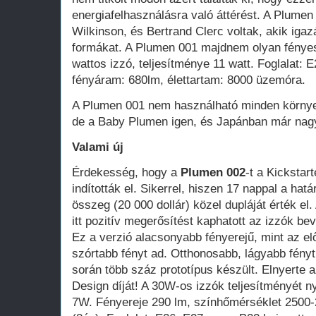
energiafelhasználásra való áttérést. A Plumen
Wilkinson, és Bertrand Clerc voltak, akik igaz
formákat. A Plumen 001 majdnem olyan fénye
wattos izzó, teljesítménye 11 watt. Foglalat: 
fényáram: 680lm, élettartam: 8000 üzemóra.
A Plumen 001 nem használható minden környez
de a Baby Plumen igen, és Japánban már nag
Valami új
Érdekesség, hogy a
Plumen 002
-t a Kickstar
indították el. Sikerrel, hiszen 17 nappal a határ
összeg (20 000 dollár) közel dupláját érték el
itt pozitív megerősítést kaphatott az izzók b
Ez a verzió alacsonyabb fényerejű, mint az el
szórtabb fényt ad. Otthonosabb, lágyabb fény
során több száz prototípus készült. Elnyerte 
Design díját! A 30W-os izzók teljesítményét n
7W. Fényereje 290 lm, színhőmérséklet 2500-