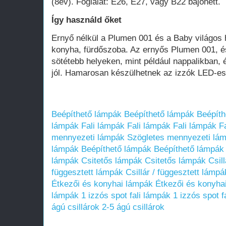
(8év). Foglalat: E26, E27, vagy B22 bajonett.
Így használd őket
Ernyő nélkül a Plumen 001 és a Baby világos 
konyha, fürdőszoba. Az ernyős Plumen 001, é
sötétebb helyeken, mint például nappalikban, 
jól. Hamarosan készülhetnek az izzók LED-es 
Beépíthető lámpák
Beépíthető lámpák
Beépíth
lámpák
Fali lámpák
Fali lámpák
Fali lámpák
F
mennyezeti lámpák
Szögletes mennyezeti lá
lámpák
Beépíthető lámpák
Beépíthető lámpák
lámpák
Csitetős lámpák
Csitetős lámpák
Csil
függesztett lámpák
Csillár / függesztett lámpá
Étkezői és konyhai lámpák
Étkezői és konyha
lámpák
1 izzós spot fali lámpák
1 izzós spot f
ágú csillárok
2-5 ágú csillárok