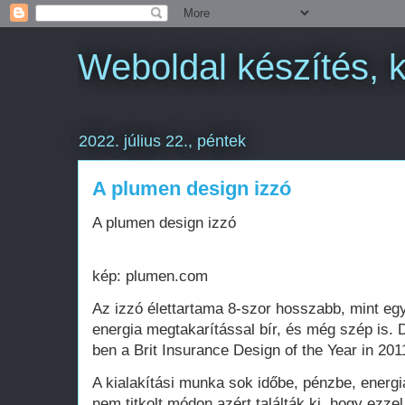
Weboldal készítés, 
2022. július 22., péntek
A plumen design izzó
A plumen design izzó
kép: plumen.com
Az izzó élettartama 8-szor hosszabb, mint e
energia megtakarítással bír, és még szép is. D
ben a Brit Insurance Design of the Year in 2011
A kialakítási munka sok időbe, pénzbe, energiá
nem titkolt módon azért találták ki, hogy ezze