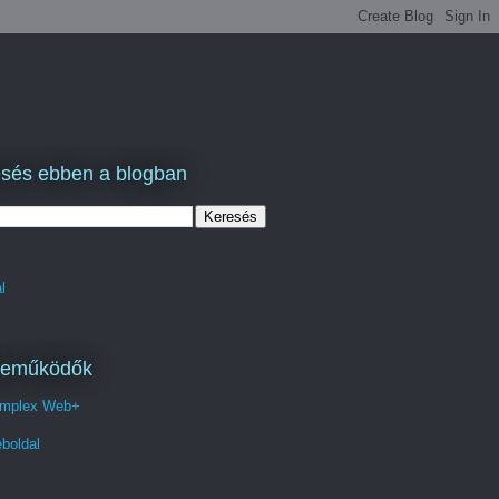
sés ebben a blogban
l
reműködők
mplex Web+
boldal