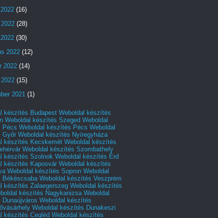
 2022
(16)
 2022
(28)
s 2022
(30)
us 2022
(12)
r 2022
(14)
 2022
(15)
ber 2021
(1)
l készítés Budapest
Weboldal készítés
n
Weboldal készítés Szeged
Weboldal
s Pécs
Weboldal készítés Pécs
Weboldal
s Győr
Weboldal készítés Nyíregyháza
l készítés Kecskemét
Weboldal készítés
ehérvár
Weboldal készítés Szombathely
l készítés Szolnok
Weboldal készítés Érd
l készítés Kaposvár
Weboldal készítés
ya
Weboldal készítés Sopron
Weboldal
s Békéscsaba
Weboldal készítés Veszprém
l készítés Zalaegerszeg
Weboldal készítés
boldal készítés Nagykanizsa
Weboldal
s Dunaújváros
Weboldal készítés
vásárhely
Weboldal készítés Dunakeszi
l készítés Cegléd
Weboldal készítés