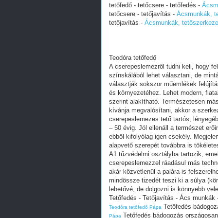
tetőfedő - tetőcsere - tetőfedés -
Ácsmu
tetőcsere - tetőjavítás -
Ácsmunkák, te
tetőjavítás -
Ácsmunkák, tetőszerkeze
Teodóra tetőfedő
A cserepeslemezről tudni kell, hogy 
színskálából lehet választani, de mint
választják sokszor műemlékek felújítá
és környezetéhez. Lehet modern, fiata
szerint alakítható. Természetesen má
kívánja megvalósítani, akkor a szerkez
cserepeslemezes tető tartós, lényegébe
– 50 évig. Jól ellenáll a természet er
ebből kifolyólag igen csekély. Megjel
alapvető szerepét továbbra is tökélete
A1 tűzvédelmi osztályba tartozik, emel
cserepeslemezzel ráadásul más techno
akár közvetlenül a palára is felszere
mindössze tizedét teszi ki a súlya (kö
lehetővé, de dolgozni is könnyebb vele
Tetőfedés - Tetőjavítás - Ács munkák 
Tetőfedés bádogozá
Teodóra tetőfedő Pápa
Tetőfedés bádogozás országosan 
Pápa