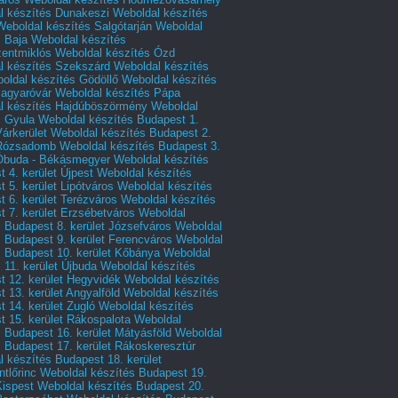
l készítés Dunakeszi
Weboldal készítés
Weboldal készítés Salgótarján
Weboldal
s Baja
Weboldal készítés
zentmiklós
Weboldal készítés Ózd
l készítés Szekszárd
Weboldal készítés
oldal készítés Gödöllő
Weboldal készítés
agyaróvár
Weboldal készítés Pápa
l készítés Hajdúböszörmény
Weboldal
s Gyula
Weboldal készítés Budapest 1.
Várkerület
Weboldal készítés Budapest 2.
 Rózsadomb
Weboldal készítés Budapest 3.
 Óbuda - Békásmegyer
Weboldal készítés
 4. kerület Újpest
Weboldal készítés
 5. kerület Lipótváros
Weboldal készítés
 6. kerület Terézváros
Weboldal készítés
 7. kerület Erzsébetváros
Weboldal
 Budapest 8. kerület Józsefváros
Weboldal
 Budapest 9. kerület Ferencváros
Weboldal
s Budapest 10. kerület Kőbánya
Weboldal
 11. kerület Újbuda
Weboldal készítés
t 12. kerület Hegyvidék
Weboldal készítés
 13. kerület Angyalföld
Weboldal készítés
 14. kerület Zugló
Weboldal készítés
 15. kerület Rákospalota
Weboldal
 Budapest 16. kerület Mátyásföld
Weboldal
 Budapest 17. kerület Rákoskeresztúr
 készítés Budapest 18. kerület
tlőrinc
Weboldal készítés Budapest 19.
Kispest
Weboldal készítés Budapest 20.