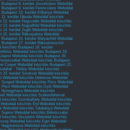
 Budapest 8. kerület Józsefváros
Weboldal
 Budapest 9. kerület Ferencváros
Weboldal
s Budapest 10. kerület Kőbánya
Weboldal
 11. kerület Újbuda
Weboldal készítés
t 12. kerület Hegyvidék
Weboldal készítés
 13. kerület Angyalföld
Weboldal készítés
 14. kerület Zugló
Weboldal készítés
 15. kerület Rákospalota
Weboldal
 Budapest 16. kerület Mátyásföld
Weboldal
 Budapest 17. kerület Rákoskeresztúr
 készítés Budapest 18. kerület
tlőrinc
Weboldal készítés Budapest 19.
Kispest
Weboldal készítés Budapest 20.
Pesterzsébet
Weboldal készítés Budapest
let Csepel
Weboldal készítés Budapest 22.
Budafok - Tétény
Weboldal készítés
 23. kerület Soroksár
Weboldal készítés
t
Weboldal készítés Debrecen
Weboldal
s Szeged
Weboldal készítés Pécs
Weboldal
s Pécs
Weboldal készítés Győr
Weboldal
s Nyíregyháza
Weboldal készítés
mét
Weboldal készítés Székesfehérvár
l készítés Szombathely
Weboldal készítés
Weboldal készítés Érd
Weboldal készítés
r
Weboldal készítés Tatabánya
Weboldal
s Sopron
Weboldal készítés Békéscsaba
l készítés Veszprém
Weboldal készítés
rszeg
Weboldal készítés Eger
Weboldal
s Nagykanizsa
Weboldal készítés
áros
Weboldal készítés Hódmezővásárhely