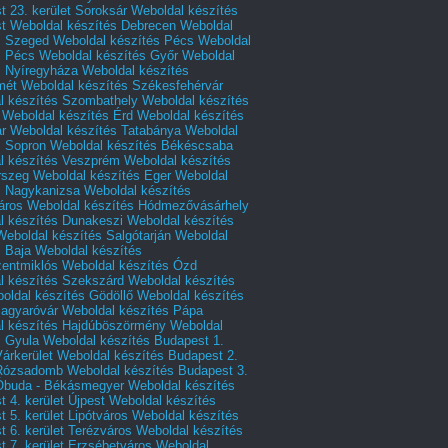
 23. kerület Soroksár
Weboldal készítés
t
Weboldal készítés Debrecen
Weboldal
s Szeged
Weboldal készítés Pécs
Weboldal
s Pécs
Weboldal készítés Győr
Weboldal
s Nyíregyháza
Weboldal készítés
mét
Weboldal készítés Székesfehérvár
l készítés Szombathely
Weboldal készítés
Weboldal készítés Érd
Weboldal készítés
r
Weboldal készítés Tatabánya
Weboldal
s Sopron
Weboldal készítés Békéscsaba
l készítés Veszprém
Weboldal készítés
rszeg
Weboldal készítés Eger
Weboldal
s Nagykanizsa
Weboldal készítés
áros
Weboldal készítés Hódmezővásárhely
l készítés Dunakeszi
Weboldal készítés
Weboldal készítés Salgótarján
Weboldal
s Baja
Weboldal készítés
zentmiklós
Weboldal készítés Ózd
l készítés Szekszárd
Weboldal készítés
oldal készítés Gödöllő
Weboldal készítés
agyaróvár
Weboldal készítés Pápa
l készítés Hajdúböszörmény
Weboldal
s Gyula
Weboldal készítés Budapest 1.
Várkerület
Weboldal készítés Budapest 2.
 Rózsadomb
Weboldal készítés Budapest 3.
 Óbuda - Békásmegyer
Weboldal készítés
 4. kerület Újpest
Weboldal készítés
 5. kerület Lipótváros
Weboldal készítés
 6. kerület Terézváros
Weboldal készítés
 7. kerület Erzsébetváros
Weboldal