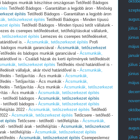
októb
i bádogos munkák készítése országosan Tetőfedő Bádogos
ítés
Tetőfedő Bádogos - Garantáltan a legjobb áron - Minőség
szept
erkezet építés
Tetőfedő Bádogos - Garantáltan a legjobb áron
augus
k, tetőszerkezet építés
Tetőfedő Bádogos - Minden típusú
ezet építés
Tetőfedő Bádogos - Minden típusú tetőt vállalunk -
július
zes és cserepes tetőfedéseket, tetőfelújításokat vállalunk,
tetőszerkezet építés
Lemezes és cserepes tetőfedéseket,
június
atáridővel is. -
Ácsmunkák, tetőszerkezet építés
Profi
május
s bádogos munkák garanciával -
Ácsmunkák, tetőszerkezet
Tetőfedés és bádogos munkák garanciával -
Ácsmunkák,
január
atáridővel is - Családi házak és kerti építmények tetőfedését
munkák, tetőszerkezet építés
Tetőfedés rövid határidővel is -
július
edését vállaljuk, akár rövid határidővel is -
Ácsmunkák,
június
tőfedés - Tetőjavítás - Ács munkák -
Ácsmunkák,
tőfedés - Tetőjavítás - Ács munkák -
Ácsmunkák,
május
őfedés - Tetőjavítás - Ács munkák -
Ácsmunkák, tetőszerkezet
decem
avítás - Ács munkák -
Ácsmunkák, tetőszerkezet építés
ő - tetőfedő bádogos -
Ácsmunkák, tetőszerkezet építés
novem
ő - tetőfedő bádogos -
Ácsmunkák, tetőszerkezet építés
őfelújítás 2022 -
Ácsmunkák, tetőszerkezet építés
Tetőfedő
októb
 2022 -
Ácsmunkák, tetőszerkezet építés
Tetőcsere - tetőfedő -
szept
et építés
Tetőcsere - tetőfedő - tetőfelújítás -
Ácsmunkák,
dő - tetőfedő árak - tetőfelújítás -
Ácsmunkák, tetőszerkezet
augus
rak - tetőfelújítás -
Ácsmunkák, tetőszerkezet építés
július
tetőfedés -
Ácsmunkák, tetőszerkezet építés
Cserepeslemez