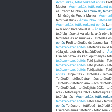
Ácsmunkák, tetőszerkezet építés
Prof
Mester -
Ácsmunkák, tetőszerkezet ép
és Precíz Munka -
Ácsmunkák, tetősz
- Minőség és Precíz Munka -
Ácsmunká
tetőt vállalunk -
Ácsmunkák, tetőszerk
Ácsmunkák, tetőszerkezet építés
Leme
akár rövid határidővel is. -
Ácsmunkák, 
tetőfelújításokat vállalunk, akár rövid h
tetőfedés és ácsmunka - Tetőfedés é
építés
Profi tetőfedés és ácsmunka - 
tetőszerkezet építés
Tetőfedés rövid h
vállaljuk, akár rövid határidővel is -
Ács
Családi házak és kerti építmények tetőf
tetőszerkezet építés
Tető javítás - Te
tetőszerkezet építés
Tető javítás - Te
tetőszerkezet építés
Tetőjavítás - Tet
építés
Tetőjavítás - Tetőfedés - Tetőj
Tetőfedő - tetőfedő árak - ács tetőfed
Tetőfedő - tetőfedő árak - ács tetőfed
Tetőfedő árak - tetőfelújítás 2021 - tet
árak - tetőfelújítás 2021 - tetőfelújítás
tetőfelújítás -
Ácsmunkák, tetőszerkez
tetőszerkezet építés
Tetőcsere - tetőfe
építés
Tetőcsere - tetőfedő - tetőfedő á
Cserepeslemez tetőfedő - tetőcsere - 