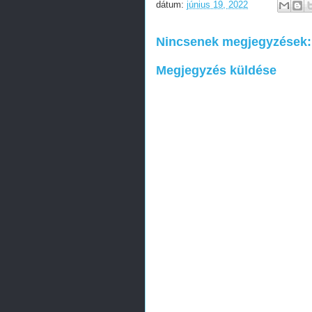
dátum:
június 19, 2022
Nincsenek megjegyzések:
Megjegyzés küldése