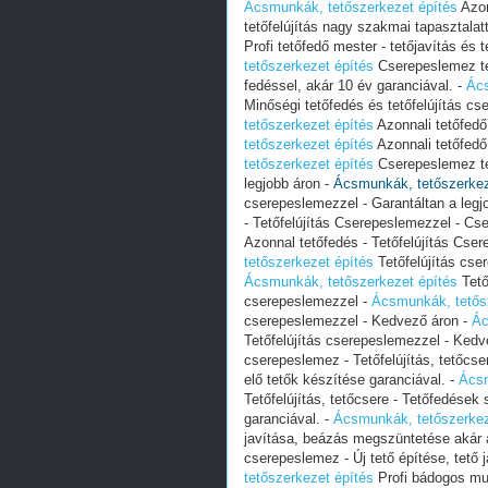
Ácsmunkák, tetőszerkezet építés
Azon
tetőfelújítás nagy szakmai tapasztalat
Profi tetőfedő mester - tetőjavítás és 
tetőszerkezet építés
Cserepeslemez tet
fedéssel, akár 10 év garanciával. -
Ács
Minőségi tetőfedés és tetőfelújítás cs
tetőszerkezet építés
Azonnali tetőfedő
tetőszerkezet építés
Azonnali tetőfedő
tetőszerkezet építés
Cserepeslemez tet
legjobb áron -
Ácsmunkák, tetőszerkez
cserepeslemezzel - Garantáltan a legj
- Tetőfelújítás Cserepeslemezzel - Cs
Azonnal tetőfedés - Tetőfelújítás Cse
tetőszerkezet építés
Tetőfelújítás cse
Ácsmunkák, tetőszerkezet építés
Tető
cserepeslemezzel -
Ácsmunkák, tetős
cserepeslemezzel - Kedvező áron -
Ác
Tetőfelújítás cserepeslemezzel - Kedv
cserepeslemez - Tetőfelújítás, tetőcse
elő tetők készítése garanciával. -
Ácsm
Tetőfelújítás, tetőcsere - Tetőfedések 
garanciával. -
Ácsmunkák, tetőszerkez
javítása, beázás megszüntetése akár 
cserepeslemez - Új tető építése, tető
tetőszerkezet építés
Profi bádogos mu