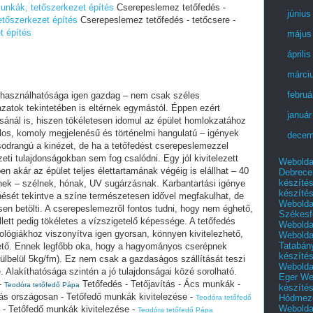
nkák, tetőszerkezet építés
Cserepeslemez tetőfedés -
június
tőszerkezet építés
Cserepeslemez tetőfedés - tetőcsere -
t építés
május
áprili
márci
februá
felhasználhatósága igen gazdag – nem csak széles
ázatok tekintetében is eltérnek egymástól. Éppen ezért
január
sánál is, hiszen tökéletesen idomul az épület homlokzatához
los, komoly megjelenésű és történelmi hangulatú – igények
decem
sodrangú a kinézet, de ha a tetőfedést cserepeslemezzel
eti tulajdonságokban sem fog csalódni. Egy jól kivitelezett
Webolda
n akár az épület teljes élettartamának végéig is elállhat – 40
Debrece
készíté
őinek – szélnek, hónak, UV sugárzásnak. Karbantartási igénye
készíté
enését tekintve a színe természetesen idővel megfakulhat, de
Webolda
sen betölti. A cserepeslemezről fontos tudni, hogy nem éghető,
Székesf
lett pedig tökéletes a vízszigetelő képessége. A tetőfedés
Webolda
lógiákhoz viszonyítva igen gyorsan, könnyen kivitelezhető,
Webolda
Tatabán
lhető. Ennek legfőbb oka, hogy a hagyományos cserépnek
készíté
rülbelül 5kg/fm). Ez nem csak a gazdaságos szállítását teszi
Webolda
. Alakíthatósága szintén a jó tulajdonságai közé sorolható.
Eger
We
-
Tetőfedés - Tetőjavítás - Ács munkák -
Teodóra tetőfedő Pápa
készíté
s országosan - Tetőfedő munkák kivitelezése -
Hódmező
Teodóra tetőfedő
Webolda
- Tetőfedő munkák kivitelezése -
Teodóra tetőfedő Pápa