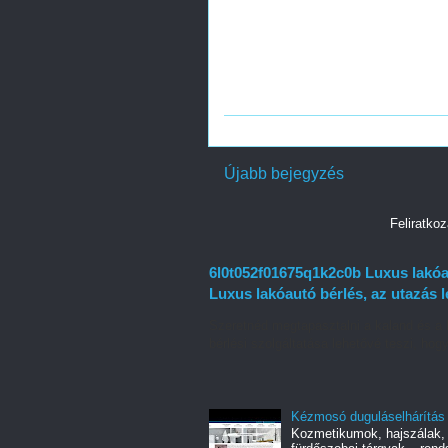
Újabb bejegyzés
Feliratko
6l0t052f01675q1k2c0b Luxus lakóau
Luxus lakóautó bérlés, az utazás 
Szeretnéd megtapasztalni a kaland és a 
bérlési szolgáltatása lehetővé teszi, hogy
Kézmosó duguláselhárítás
Kozmetikumok, hajszálak, 