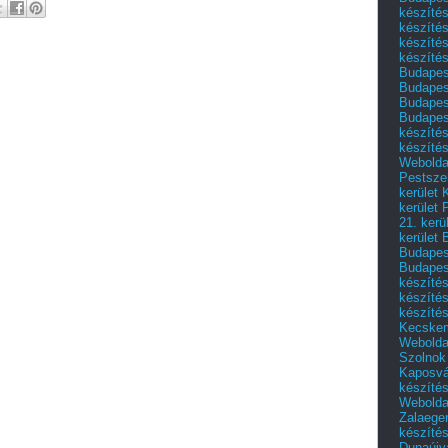
készítés
készítés
készíté
készítés
Budapes
Budapest
Budapest
Budapest
készítés
készítés
Weboldal
Pestszen
kerület 
kerület 
21. kerü
kerület 
Budapest
Budapes
készíté
készíté
készíté
Kecske
Webolda
Szolnok
Kaposvá
készíté
Webolda
Zalaege
készíté
Dunaújv