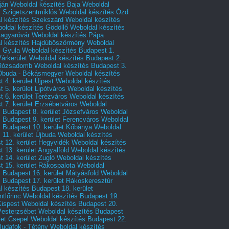
ján
Weboldal készítés Baja
Weboldal
s Szigetszentmiklós
Weboldal készítés Ózd
l készítés Szekszárd
Weboldal készítés
oldal készítés Gödöllő
Weboldal készítés
agyaróvár
Weboldal készítés Pápa
l készítés Hajdúböszörmény
Weboldal
s Gyula
Weboldal készítés Budapest 1.
Várkerület
Weboldal készítés Budapest 2.
 Rózsadomb
Weboldal készítés Budapest 3.
 Óbuda - Békásmegyer
Weboldal készítés
 4. kerület Újpest
Weboldal készítés
 5. kerület Lipótváros
Weboldal készítés
 6. kerület Terézváros
Weboldal készítés
 7. kerület Erzsébetváros
Weboldal
 Budapest 8. kerület Józsefváros
Weboldal
 Budapest 9. kerület Ferencváros
Weboldal
s Budapest 10. kerület Kőbánya
Weboldal
 11. kerület Újbuda
Weboldal készítés
t 12. kerület Hegyvidék
Weboldal készítés
 13. kerület Angyalföld
Weboldal készítés
 14. kerület Zugló
Weboldal készítés
 15. kerület Rákospalota
Weboldal
 Budapest 16. kerület Mátyásföld
Weboldal
 Budapest 17. kerület Rákoskeresztúr
 készítés Budapest 18. kerület
tlőrinc
Weboldal készítés Budapest 19.
Kispest
Weboldal készítés Budapest 20.
Pesterzsébet
Weboldal készítés Budapest
let Csepel
Weboldal készítés Budapest 22.
Budafok - Tétény
Weboldal készítés