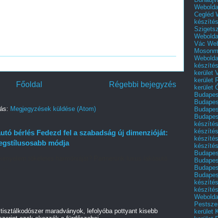
Webolda
Cegléd
készíté
Szigets
Webolda
Vác
Web
Mosonm
Webolda
készíté
kerület 
kerület
Főoldal
Régebbi bejegyzés
kerület
Budapest
Budapest
zás:
Megjegyzések küldése (Atom)
Budapest
Budapest
készítés
készítés
tó bérlés Fedezd fel a szabadság új dimenzióját:
készíté
legstílusosabb módja
készítés
Budapes
kényelem tökéletes harmóniáját? Partnerünk luxus lakóautó
Budapest
 ...
Budapest
Budapest
készítés
készítés
Weboldal
Pestszen
tisztálkodószer maradványok, lefolyóba pottyant kisebb
kerület 