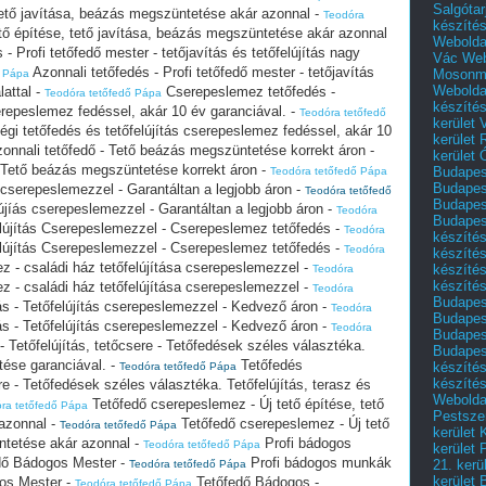
Salgótar
 tető javítása, beázás megszüntetése akár azonnal -
Teodóra
készíté
ető építése, tető javítása, beázás megszüntetése akár azonnal
Webolda
- Profi tetőfedő mester - tetőjavítás és tetőfelújítás nagy
Vác
Web
Azonnali tetőfedés - Profi tetőfedő mester - tetőjavítás
Mosonm
ő Pápa
Webolda
lattal -
Cserepeslemez tetőfedés -
Teodóra tetőfedő Pápa
készíté
erepeslemez fedéssel, akár 10 év garanciával. -
Teodóra tetőfedő
kerület 
i tetőfedés és tetőfelújítás cserepeslemez fedéssel, akár 10
kerület
onnali tetőfedő - Tető beázás megszüntetése korrekt áron -
kerület
 Tető beázás megszüntetése korrekt áron -
Budapest
Teodóra tetőfedő Pápa
Budapest
 cserepeslemezzel - Garantáltan a legjobb áron -
Teodóra tetőfedő
Budapest
jíás cserepeslemezzel - Garantáltan a legjobb áron -
Teodóra
Budapest
elújítás Cserepeslemezzel - Cserepeslemez tetőfedés -
Teodóra
készítés
elújítás Cserepeslemezzel - Cserepeslemez tetőfedés -
Teodóra
készítés
z - családi ház tetőfelújítása cserepeslemezzel -
készíté
Teodóra
készítés
z - családi ház tetőfelújítása cserepeslemezzel -
Teodóra
Budapes
s - Tetőfelújítás cserepeslemezzel - Kedvező áron -
Teodóra
Budapest
s - Tetőfelújítás cserepeslemezzel - Kedvező áron -
Teodóra
Budapest
Tetőfelújítás, tetőcsere - Tetőfedések széles választéka.
Budapest
ítése garanciával. -
Tetőfedés
készítés
Teodóra tetőfedő Pápa
készítés
re - Tetőfedések széles választéka. Tetőfelújítás, terasz és
Weboldal
Tetőfedő cserepeslemez - Új tető építése, tető
ra tetőfedő Pápa
Pestszen
azonnal -
Tetőfedő cserepeslemez - Új tető
Teodóra tetőfedő Pápa
kerület 
ntetése akár azonnal -
Profi bádogos
Teodóra tetőfedő Pápa
kerület 
dő Bádogos Mester -
Profi bádogos munkák
21. kerü
Teodóra tetőfedő Pápa
kerület 
os Mester -
Tetőfedő Bádogos -
Teodóra tetőfedő Pápa