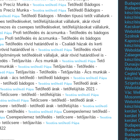
Budapest
 és Precíz Munka -
Tetőfedő Bádogos -
Teodóra tetőfedő Pápa
Budapes
 és Precíz Munka -
Tetőfedő Bádogos -
Teodóra tetőfedő Pápa
készíté
Tetőfedő Bádogos - Minden típusú tetőt vállalunk -
tetőfedő Pápa
készíté
 tetőfedéseket, tetőfelújításokat vállalunk, akár rövid
készíté
Kecske
ezes és cserepes tetőfedéseket, tetőfelújításokat vállalunk,
Webolda
Profi tetőfedés és ácsmunka - Tetőfedés és bádogos
edő Pápa
Szolnok
Profi tetőfedés és ácsmunka - Tetőfedés és bádogos
ápa
Kaposvá
Tetőfedés rövid határidővel is - Családi házak és kerti
ápa
készíté
rövid határidővel is -
Tetőfedés rövid
Webolda
Teodóra tetőfedő Pápa
Zalaege
építmények tetőfedését vállaljuk, akár rövid határidővel is -
készíté
fedés - Tetőjavítás - Ács munkák -
Tető
Teodóra tetőfedő Pápa
Dunaújv
s munkák -
Tetőjavítás - Tetőfedés -
Teodóra tetőfedő Pápa
Webolda
Tetőjavítás - Tetőfedés - Tetőjavítás - Ács munkák -
fedő Pápa
Cegléd
 árak - ács tetőfedő - tetőfedő bádogos -
készíté
Teodóra tetőfedő Pápa
Szigets
ő - tetőfedő bádogos -
Tetőfedő árak -
Teodóra tetőfedő Pápa
Webolda
Tetőfedő árak - tetőfelújítás 2021 -
Teodóra tetőfedő Pápa
Vác
Web
Tetőcsere - tetőfedő - tetőfelújítás -
Teodóra tetőfedő Pápa
Mosonm
Tetőcsere - tetőfedő - tetőfedő árak -
dóra tetőfedő Pápa
Webolda
ere - tetőfedő - tetőfedő árak - tetőfelújítás -
készíté
Teodóra tetőfedő
kerület 
e - tetőfedés -
Cserepeslemez tetőfedő -
Teodóra tetőfedő Pápa
kerület
Cserepeslemez tetőfedés - tetőcsere - tetőjavítás -
Pápa
Teodóra
kerület
tetőcsere - tetőjavítás -
Teodóra tetőfedő Pápa
Budapest
422
Budapest
Budapest
Budapest