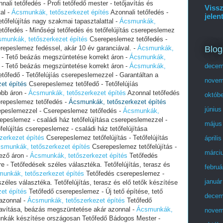
nali tetőfedés - Profi tetőfedő mester - tetőjavítás és
Vissz
tal -
Ácsmunkák, tetőszerkezet építés
Azonnali tetőfedés -
jelen
tetőfelújítás nagy szakmai tapasztalattal -
Ácsmunkák,
őfedés - Minőségi tetőfedés és tetőfelújítás cserepeslemez
munkák, tetőszerkezet építés
Cserepeslemez tetőfedés -
Blog
erepeslemez fedéssel, akár 10 év garanciával. -
Ácsmunkák,
 - Tető beázás megszüntetése korrekt áron -
Ácsmunkák,
 - Tető beázás megszüntetése korrekt áron -
Ácsmunkák,
decem
őfedő - Tetőfelújíás cserepeslemezzel - Garantáltan a
novem
et építés
Cserepeslemez tetőfedő - Tetőfelújíás
obb áron -
Ácsmunkák, tetőszerkezet építés
Azonnal tetőfedés
októb
erepeslemez tetőfedés -
Ácsmunkák, tetőszerkezet építés
június
repeslemezzel - Cserepeslemez tetőfedés -
Ácsmunkák,
repeslemez - családi ház tetőfelújítása cserepeslemezzel -
május
felújítás cserepeslemez - családi ház tetőfelújítása
zerkezet építés
Cserepeslemez tetőfelújítás - Tetőfelújítás
áprili
smunkák, tetőszerkezet építés
Cserepeslemez tetőfelújítás -
márci
ező áron -
Ácsmunkák, tetőszerkezet építés
Tetőfedés
re - Tetőfedések széles választéka. Tetőfelújítás, terasz és
februá
unkák, tetőszerkezet építés
Tetőfedés cserepeslemez -
január
széles választéka. Tetőfelújítás, terasz és elő tetők készítése
et építés
Tetőfedő cserepeslemez - Új tető építése, tető
decem
azonnal -
Ácsmunkák, tetőszerkezet építés
Tetőfedő
 javítása, beázás megszüntetése akár azonnal -
Ácsmunkák,
novem
nkák készítése országosan Tetőfedő Bádogos Mester -