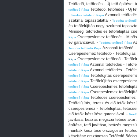
Tetőfedő, tetőfedés - Új tető építése,
Tetőfedő, tetőfedés - Új t
tetőfedő Pápa
-
Azonnali tetőfedés 
Teodóra tetőfedő Pápa
szakmai tapasztalattal -
Teodóra tetőfed
és tetőfelújítás nagy szakmai tapaszta
Minőségi tetőfedés és tetőfelújítás cs
Cserepeslemez tetőfedés - Minőség
Pápa
év garanciával. -
Az
Teodóra tetőfedő Pápa
Azonnali tetőfedő -
Teodóra tetőfedő Pápa
Cserepeslemez tetőfedő - Tetőfelújíás
Cserepeslemez tetőfedő - Tetőfelú
Pápa
Azonnal tetőfedés - Tetőf
tetőfedő Pápa
Azonnal tetőfedés - Tetőf
tetőfedő Pápa
Tetőfelújítás cserepesleme
tetőfedő Pápa
Tetőfelújítás cserepesleme
tetőfedő Pápa
Cserepeslemez tetőfelújítá
tetőfedő Pápa
Cserepeslemez tetőfelújítá
tetőfedő Pápa
Tetőfedés cserepeslemez - 
tetőfedő Pápa
Tetőfelújítás, terasz és elő tetők kész
cserepeslemez - Tetőfelújítás, tetőcse
elő tetők készítése garanciával. -
Teodó
javítása, beázás megszüntetése akár 
építése, tető javítása, beázás megszü
munkák készítése országosan Tetőfe
készítése országosan Tetőfedő Bádog