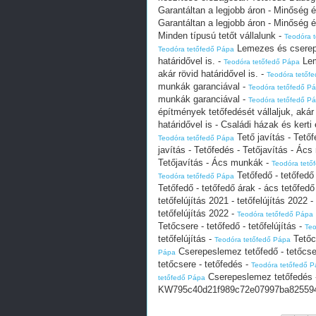
Garantáltan a legjobb áron - Minőség
Garantáltan a legjobb áron - Minőség
Minden típusú tetőt vállalunk -
Teodóra 
Lemezes és cserepes
Teodóra tetőfedő Pápa
határidővel is. -
Lem
Teodóra tetőfedő Pápa
akár rövid határidővel is. -
Teodóra tetőf
munkák garanciával -
Teodóra tetőfedő P
munkák garanciával -
Teodóra tetőfedő P
építmények tetőfedését vállaljuk, akár 
határidővel is - Családi házak és kerti 
Tető javítás - Tető
Teodóra tetőfedő Pápa
javítás - Tetőfedés - Tetőjavítás - Ác
Tetőjavítás - Ács munkák -
Teodóra tető
Tetőfedő - tetőfedő
Teodóra tetőfedő Pápa
Tetőfedő - tetőfedő árak - ács tetőfed
tetőfelújítás 2021 - tetőfelújítás 2022 -
tetőfelújítás 2022 -
Teodóra tetőfedő Pápa
Tetőcsere - tetőfedő - tetőfelújítás -
Teo
tetőfelújítás -
Tetőcs
Teodóra tetőfedő Pápa
Cserepeslemez tetőfedő - tetőcser
Pápa
tetőcsere - tetőfedés -
Teodóra tetőfedő 
Cserepeslemez tetőfedés - 
tetőfedő Pápa
KW795c40d21f989c72e07997ba82559