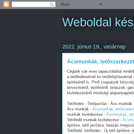
Weboldal kés
2022. június 19., vasárnap
Ácsmunkák, tetőszerkezet
Cégünk sok éves tapasztalattal rende
a tetőfedéseknél és tetőfelújításoknál
építésénél is. Profi csapatunk készsé
tervezéséről, építéséről, teraszok, g
kivitelezéséről minőségi alapanyagokból
Tetőfedés - Tetőjavítás - Ács munkák 
Ács munkák -
Ácsmunkák, tetőszerke
munkák kivitelezése -
Ácsmunkák, tet
Tetőfedő munkák kivitelezése -
Ácsmun
építése, tető javítása, beázás megszü
Tetőfedő, tetőfedés - Új tető építése,