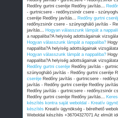
Redőny gurtni cseréje Redőny javítás...
Redőn
- gurtnicsere - redőnyzsinór csere - szúnyoghá
cseréje Redőny javítás...
Redőny gurtni cseré
redőnyzsinór csere - szúnyogháló javítás - R
javítás...
Hogyan válasszunk lámpát a nappal
a nappaliba?A helyiség adottságainak vizsgála
Hogyan válasszunk lámpát a nappaliba?
Hogya
nappaliba?A helyiség adottságainak vizsgálata
Hogyan válasszunk lámpát a nappaliba?
Hogya
nappaliba?A helyiség adottságainak vizsgálata
Redőny gurtni cseréje
Redőny javítás - gurtni
szúnyogháló javítás - Redőny gurtni cseréje R
cseréje
Redőny javítás - gurtnicsere - redőny
javítás - Redőny gurtni cseréje Redőny javítás
Redőny javítás - gurtnicsere - redőnyzsinór cs
Redőny gurtni cseréje Redőny javítás...
Keres
készítés kontra saját weboldal - Kreatív ügyn
készítés
Kreatív ügynökség - bérelhető webold
Weboldal készítés +36704327071 Az elmúlt i