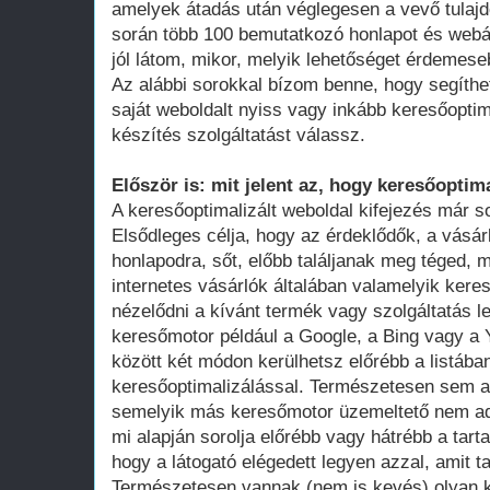
amelyek átadás után véglegesen a vevő tula
során több 100 bemutatkozó honlapot és webá
jól látom, mikor, melyik lehetőséget érdemese
Az alábbi sorokkal bízom benne, hogy segíthe
saját weboldalt nyiss vagy inkább keresőoptim
készítés szolgáltatást válassz.
Először is: mit jelent az, hogy keresőoptima
A keresőoptimalizált weboldal kifejezés már 
Elsődleges célja, hogy az érdeklődők, a vásár
honlapodra, sőt, előbb találjanak meg téged, 
internetes vásárlók általában valamelyik ker
nézelődni a kívánt termék vagy szolgáltatás le
keresőmotor például a Google, a Bing vagy a Y
között két módon kerülhetsz előrébb a listában
keresőoptimalizálással. Természetesen sem a
semelyik más keresőmotor üzemeltető nem adot
mi alapján sorolja előrébb vagy hátrébb a tarta
hogy a látogató elégedett legyen azzal, amit ta
Természetesen vannak (nem is kevés) olyan k