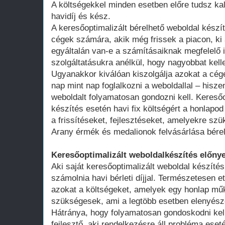
A költségekkel minden esetben előre tudsz kal
havidíj és kész.
A keresőoptimalizált bérelhető weboldal kész
cégek számára, akik még frissek a piacon, ki 
egyáltalán van-e a számításaiknak megfelelő 
szolgáltatásukra anélkül, hogy nagyobbat kell
Ugyanakkor kiválóan kiszolgálja azokat a cég
nap mint nap foglalkozni a weboldallal – hisze
weboldalt folyamatosan gondozni kell. Keresőo
készítés esetén havi fix költségért a honlap
a frissítéseket, fejlesztéseket, amelyekre szü
Arany érmék és medalionok felvásárlása bérel
Keresőoptimalizált weboldalkészítés előnye
Aki saját keresőoptimalizált weboldal készítés
számolnia havi bérleti díjjal. Természetesen ett
azokat a költségeket, amelyek egy honlap műk
szükségesek, ami a legtöbb esetben elenyésző
Hátránya, hogy folyamatosan gondoskodni kell
fejlesztő, aki rendelkezésre áll probléma ese