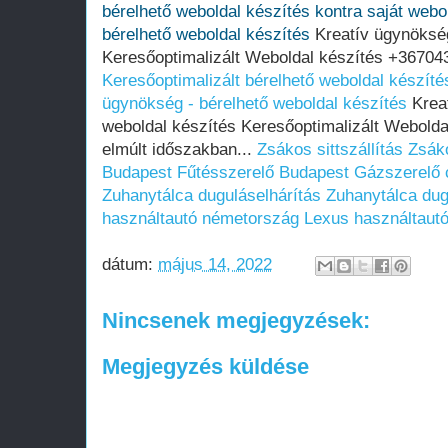
bérelhető weboldal készítés kontra saját webo
bérelhető weboldal készítés
Kreatív ügynökség
Keresőoptimalizált Weboldal készítés +367043
Keresőoptimalizált bérelhető weboldal készítés
ügynökség - bérelhető weboldal készítés
Kreat
weboldal készítés Keresőoptimalizált Webold
elmúlt időszakban...
Zsákos sittszállítás
Zsáko
Budapest
Fűtésszerelő Budapest
Gázszerelő 
Zuhanytálca duguláselhárítás
Zuhanytálca dug
használtautó németország
Lexus használtaut
dátum:
május 14, 2022
Nincsenek megjegyzések:
Megjegyzés küldése