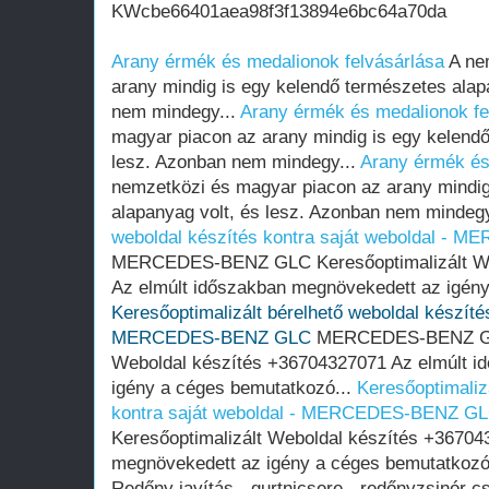
KWcbe66401aea98f3f13894e6bc64a70da
Arany érmék és medalionok felvásárlása
A ne
arany mindig is egy kelendő természetes alap
nem mindegy...
Arany érmék és medalionok fe
magyar piacon az arany mindig is egy kelendő
lesz. Azonban nem mindegy...
Arany érmék és
nemzetközi és magyar piacon az arany mindig
alapanyag volt, és lesz. Azonban nem mindeg
weboldal készítés kontra saját weboldal -
MERCEDES-BENZ GLC Keresőoptimalizált We
Az elmúlt időszakban megnövekedett az igény
Keresőoptimalizált bérelhető weboldal készítés
MERCEDES-BENZ GLC
MERCEDES-BENZ GLC
Weboldal készítés +36704327071 Az elmúlt i
igény a céges bemutatkozó...
Keresőoptimaliz
kontra saját weboldal - MERCEDES-BENZ G
Keresőoptimalizált Weboldal készítés +36704
megnövekedett az igény a céges bemutatkozó
Redőny javítás - gurtnicsere - redőnyzsinór cs