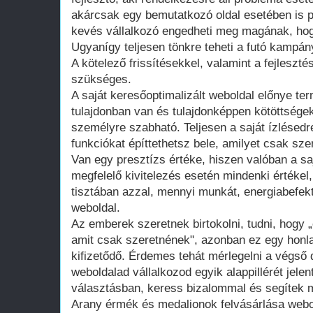
akárcsak egy bemutatkozó oldal esetében is 
kevés vállalkozó engedheti meg magának, hogy
Ugyanígy teljesen tönkre teheti a futó kampán
A kötelező frissítésekkel, valamint a fejleszté
szükséges.
A saját keresőoptimalizált weboldal előnye te
tulajdonban van és tulajdonképpen kötöttsége
személyre szabható. Teljesen a saját ízlésedr
funkciókat építtethetsz bele, amilyet csak szer
Van egy presztízs értéke, hiszen valóban a saj
megfelelő kivitelezés esetén mindenki értékel
tisztában azzal, mennyi munkát, energiabefekte
weboldal.
Az emberek szeretnek birtokolni, tudni, hogy 
amit csak szeretnének", azonban ez egy honla
kifizetődő. Érdemes tehát mérlegelni a végső d
weboldalad vállalkozod egyik alappillérét jelen
választásban, keress bizalommal és segítek m
Arany érmék és medalionok felvásárlása webo