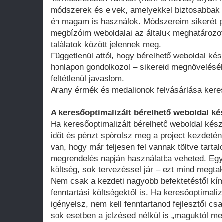
módszerek és elvek, amelyekkel biztosabbak 
én magam is használok. Módszereim sikerét p
megbízóim weboldalai az általuk meghatározot
találatok között jelennek meg.
Függetlenül attól, hogy bérelhető weboldal kés
honlapon gondolkozol – sikereid megnövelésé
feltétlenül javaslom.
Arany érmék és medalionok felvásárlása kere
A keresőoptimalizált bérelhető weboldal ké
Ha keresőoptimalizált bérelhető weboldal kész
időt és pénzt spórolsz meg a project kezdeté
van, hogy már teljesen fel vannak töltve tart
megrendelés napján használatba veheted. Egy 
költség, sok tervezéssel jár – ezt mind megtak
Nem csak a kezdeti nagyobb befektetéstől k
fenntartási költségektől is. Ha keresőoptimali
igényelsz, nem kell fenntartanod fejlesztői cs
sok esetben a jelzésed nélkül is „maguktól m