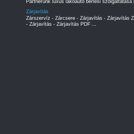
Partnerünk luxus lakóautó bérlési szolgáltatása l
Zárjavítás
Zárszervíz - Zárcsere - Zárjavítás - Zárjavítás 
- Zárjavítás - Zárjavítás PDF ...