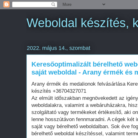
Weboldal készítés, 
2022. május 14., szombat
Keresőoptimalizált bérelhető web
saját weboldal - Arany érmék és 
Arany érmék és medalionok felvásárlása Kere
készítés +36704327071
Az elmúlt időszakban megnövekedett az igén
weboldalakra, valamint a webáruházakra, his
szolgáltató vagy termékeket értékesítő, aki on
lenne hosszútávon fennmaradni. A cégek két i
saját vagy bérelhető weboldalban. Sok éve fo
bérelhető weboldal készítéssel, valamint term