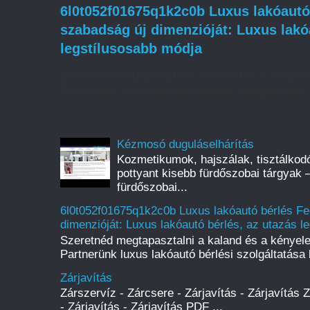
6l0t052f01675q1k2c0b Luxus lakóautó 
szabadság új dimenzióját: Luxus lakó
legstílusosabb módja
Szeretnéd megtapasztalni a kaland és a kényel
Partnerünk luxus lakóautó bérlési szolgáltatása l
Kézmosó duguláselhárítás
Kozmetikumok, hajszálak, tisztálkod
pottyant kisebb fürdőszobai tárgyak 
fürdőszobai...
6l0t052f01675q1k2c0b Luxus lakóautó bérlés Fe
dimenzióját: Luxus lakóautó bérlés, az utazás l
Szeretnéd megtapasztalni a kaland és a kényel
Partnerünk luxus lakóautó bérlési szolgáltatása l
Zárjavítás
Zárszervíz - Zárcsere - Zárjavítás - Zárjavítás 
- Zárjavítás - Zárjavítás PDF ...