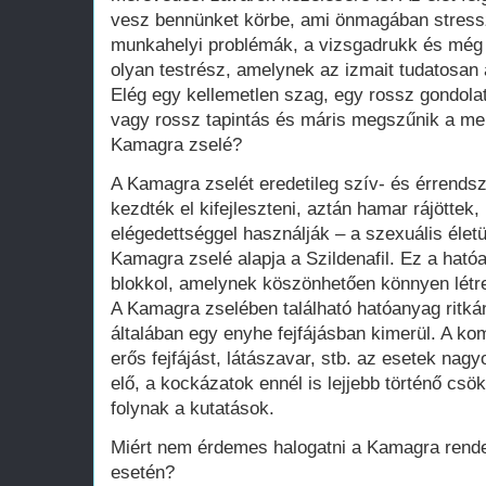
vesz bennünket körbe, ami önmagában stressz
munkahelyi problémák, a vizsgadrukk és még 
olyan testrész, amelynek az izmait tudatosan 
Elég egy kellemetlen szag, egy rossz gondolat
vagy rossz tapintás és máris megszűnik a me
Kamagra zselé?
A Kamagra zselét eredetileg szív- és érrend
kezdték el kifejleszteni, aztán hamar rájöttek
elégedettséggel használják – a szexuális élet
Kamagra zselé alapja a Szildenafil. Ez a ható
blokkol, amelynek köszönhetően könnyen létre
A Kamagra zselében található hatóanyag ritká
általában egy enyhe fejfájásban kimerül. A ko
erős fejfájást, látászavar, stb. az esetek nag
elő, a kockázatok ennél is lejjebb történő cs
folynak a kutatások.
Miért nem érdemes halogatni a Kamagra rend
esetén?