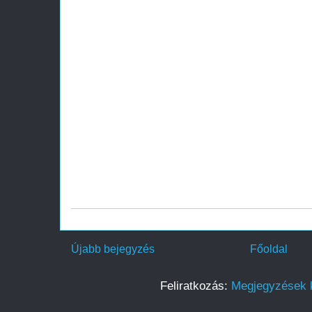
Újabb bejegyzés
Főoldal
Feliratkozás:
Megjegyzések 