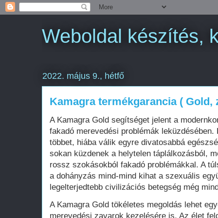
Weboldal készítés, 
2022. május 9., hétfő
Kamagra termékgarancia ( Gold, z
A Kamagra Gold segítséget jelent a modernkor
fakadó merevedési problémák leküzdésében. H
többet, hiába válik egyre divatosabbá egészs
sokan küzdenek a helytelen táplálkozásból, 
rossz szokásokból fakadó problémákkal. A túls
a dohányzás mind-mind kihat a szexuális együ
legelterjedtebb civilizációs betegség még mindi
A Kamagra Gold tökéletes megoldás lehet egy
merevedési zavarok kezelésére is. Az élet fel