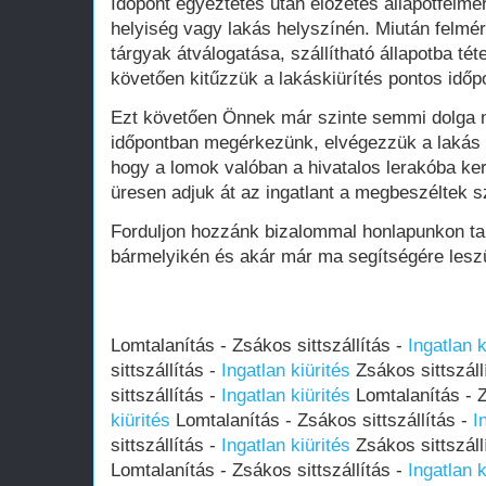
Időpont egyeztetés után előzetes állapotfelmér
helyiség vagy lakás helyszínén. Miután felmé
tárgyak átválogatása, szállítható állapotba téte
követően kitűzzük a lakáskiürítés pontos időpo
Ezt követően Önnek már szinte semmi dolga 
időpontban megérkezünk, elvégezzük a lakás k
hogy a lomok valóban a hivatalos lerakóba ker
üresen adjuk át az ingatlant a megbeszéltek sz
Forduljon hozzánk bizalommal honlapunkon ta
bármelyikén és akár már ma segítségére lesz
Lomtalanítás - Zsákos sittszállítás -
Ingatlan k
sittszállítás -
Ingatlan kiürités
Zsákos sittszáll
sittszállítás -
Ingatlan kiürités
Lomtalanítás - Z
kiürités
Lomtalanítás - Zsákos sittszállítás -
I
sittszállítás -
Ingatlan kiürités
Zsákos sittszáll
Lomtalanítás - Zsákos sittszállítás -
Ingatlan k