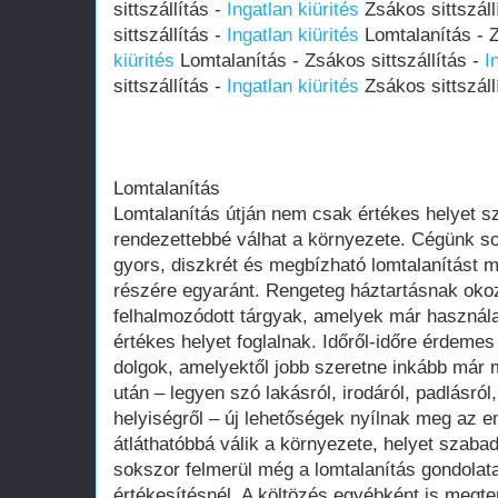
sittszállítás -
Ingatlan kiürités
Zsákos sittszáll
sittszállítás -
Ingatlan kiürités
Lomtalanítás - Z
kiürités
Lomtalanítás - Zsákos sittszállítás -
I
sittszállítás -
Ingatlan kiürités
Zsákos sittszáll
Lomtalanítás
Lomtalanítás útján nem csak értékes helyet sz
rendezettebbé válhat a környezete. Cégünk sok
gyors, diszkrét és megbízható lomtalanítást
részére egyaránt. Rengeteg háztartásnak oko
felhalmozódott tárgyak, amelyek már használa
értékes helyet foglalnak. Időről-időre érdeme
dolgok, amelyektől jobb szeretne inkább már 
után – legyen szó lakásról, irodáról, padlásró
helyiségről – új lehetőségek nyílnak meg az em
átláthatóbbá válik a környezete, helyet szabad
sokszor felmerül még a lomtalanítás gondolat
értékesítésnél. A költözés egyébként is megte