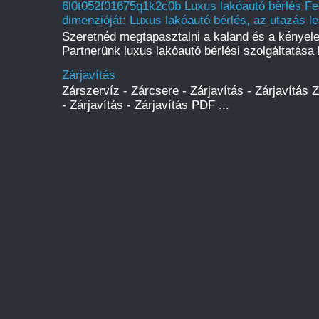
6l0t052f01675q1k2c0b Luxus lakóautó bérlés Fe
dimenzióját: Luxus lakóautó bérlés, az utazás l
Szeretnéd megtapasztalni a kaland és a kényel
Partnerünk luxus lakóautó bérlési szolgáltatása l
Zárjavítás
Zárszervíz - Zárcsere - Zárjavítás - Zárjavítás 
- Zárjavítás - Zárjavítás PDF ...