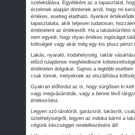
szelektálása. Egyébként az a tapasztalat, hog
érzelmek alapján döntenek arról, hogy mi kerü
értékes, esetleg eladható. Ilyenkor értékelődi
tapasztalata, akik teljesen tudatosan, hozzáér
értéktelent az értékestől. Ha a lakáskiürítést 
nem egyedi, hogy olyan értékes ingóságot talá
költségeit vagy akár még egy kis plusz pénzt i
Lakás, nyaraló, irodahelyiség, raktár vásárlás
előző tulajdonos megfeledkezik kötelezettség
értéktelen dolgokat. Sajnos a legtöbb esetben
csak lomok, melyeknek az elszállítása költsége
Gyakran előfordul az is, hogy sürgősen ki kell 
vagy megvásárolták, vagy a benne lévő tárgyak
értékesítést.
Legyen szó tárolóról, garázsról, lakásról, csa
üzlethelyiségről, legyen az indoka bármi a l
cégünk készséggel rendelkezésére áll!