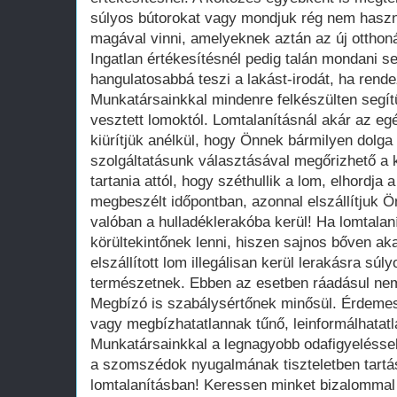
súlyos bútorokat vagy mondjuk rég nem haszn
magával vinni, amelyeknek aztán az új otthoná
Ingatlan értékesítésnél pedig talán mondani s
hangulatosabbá teszi a lakást-irodát, ha rend
Munkatársainkkal mindenre felkészülten segí
vesztett lomoktól. Lomtalanításnál akár az egé
kiürítjük anélkül, hogy Önnek bármilyen dolga
szolgáltatásunk választásával megőrizhető a k
tartania attól, hogy széthullik a lom, elhordja
megbeszélt időpontban, azonnal elszállítjuk Ö
valóban a hulladéklerakóba kerül! Ha lomtalaní
körültekintőnek lenni, hiszen sajnos bőven aka
elszállított lom illegálisan kerül lerakásra sú
természetnek. Ebben az esetben ráadásul nem
Megbízó is szabálysértőnek minősül. Érdemes 
vagy megbízhatatlannak tűnő, leinformálhatatla
Munkatársainkkal a legnagyobb odafigyeléssel
a szomszédok nyugalmának tiszteletben tartá
lomtalanításban! Keressen minket bizalommal 