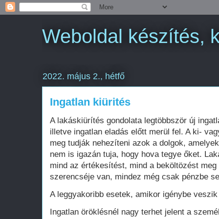
Weboldal készítés, 
2022. május 2., hétfő
Ingatlan kiürités
A lakáskiürítés gondolata legtöbbször új ingat
illetve ingatlan eladás előtt merül fel. A ki- 
meg tudják nehezíteni azok a dolgok, amelye
nem is igazán tuja, hogy hova tegye őket. Lak
mind az értékesítést, mind a beköltözést meg 
szerencséje van, mindez még csak pénzbe se
A leggyakoribb esetek, amikor igénybe veszik 
Ingatlan öröklésnél nagy terhet jelent a szemé