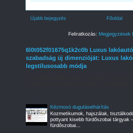
Újabb bejegyzés
Főoldal
Feliratkozás:
Megjegyzések 
6l0t052f01675q1k2c0b Luxus lakóautó 
szabadság új dimenzióját: Luxus lakó
legstílusosabb módja
Szeretnéd megtapasztalni a kaland és a kényel
Partnerünk luxus lakóautó bérlési szolgáltatása l
Kézmosó duguláselhárítás
Kozmetikumok, hajszálak, tisztálkod
pottyant kisebb fürdőszobai tárgyak 
fürdőszobai...