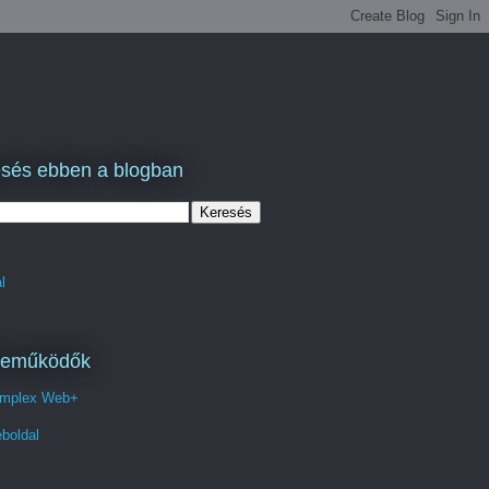
sés ebben a blogban
l
reműködők
mplex Web+
boldal