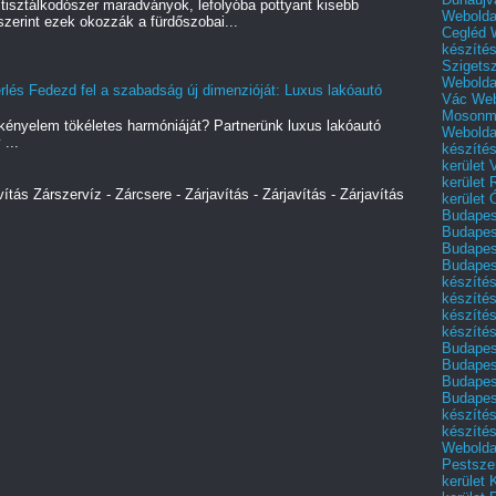
tisztálkodószer maradványok, lefolyóba pottyant kisebb
Webolda
szerint ezek okozzák a fürdőszobai...
Cegléd
készíté
Szigets
Webolda
lés Fedezd fel a szabadság új dimenzióját: Luxus lakóautó
Vác
Web
Mosonm
kényelem tökéletes harmóniáját? Partnerünk luxus lakóautó
Webolda
 ...
készíté
kerület 
kerület
vítás Zárszervíz - Zárcsere - Zárjavítás - Zárjavítás - Zárjavítás
kerület
Budapest
Budapest
Budapest
Budapest
készítés
készítés
készíté
készítés
Budapes
Budapest
Budapest
Budapest
készítés
készítés
Weboldal
Pestszen
kerület 