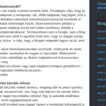
Vissz
sőoptimalizált?
jelen
és már sokak számára ismerős lehet. Elsődleges célja, hogy az
láljanak a honlapodra, sőt, előbb találjanak meg téged, mint a
 általában valamelyik keresőmotoron keresztül kezdenek el
Blog
tatás lehetőségei között. (Ilyen keresőmotor például a
esési találatok között két módon kerülhetsz előrébb a
decem
eresőoptimalizálással. Természetesen sem a Google, sem a Bing
ő nem adott ki egyetlen listát sem, hogy mi alapján sorolja
novem
y biztos: a célja, hogy a látogató elégedett legyen azzal, amit
októb
olyan keresőoptimalizálási eszközök, módszerek és elvek,
június
ikerben, amelyeket én magam is használok. Módszereim
ízóim weboldalai az általuk meghatározott kulcsszavakra
május
ek meg.
áprili
ldal készítésen vagy saját tulajdonú honlapon gondolkozol –
alizálást feltétlenül javaslom.
márci
izálás
februá
ldal készítés előnyei
január
al készítés mellett döntesz, rengeteg időt és pénzt spórolsz
ak reszponzívak, van, hogy már teljesen fel vannak töltve
decem
 napján használatba veheted. Egy új weboldal előállítása
novem
t mind megtakaríthatod vele.
stől kíméled meg magad, hanem a fenntartási költségektől is.