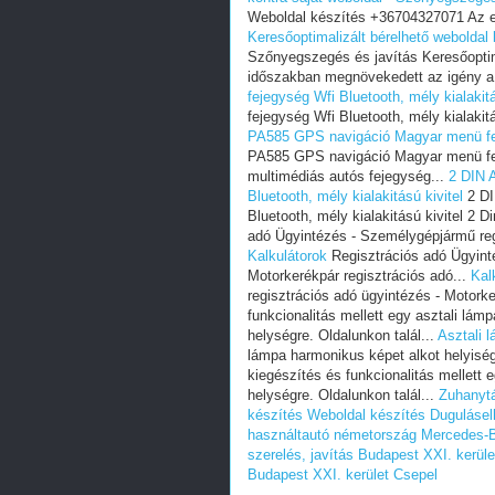
Weboldal készítés +36704327071 Az e
Keresőoptimalizált bérelhető weboldal
Szőnyegszegés és javítás Keresőopti
időszakban megnövekedett az igény a
fejegység Wfi Bluetooth, mély kialakitá
fejegység Wfi Bluetooth, mély kialakit
PA585 GPS navigáció Magyar menü feje
PA585 GPS navigáció Magyar menü feje
multimédiás autós fejegység...
2 DIN 
Bluetooth, mély kialakitású kivitel
2 DI
Bluetooth, mély kialakitású kivitel 2 
adó Ügyintézés - Személygépjármű regi
Kalkulátorok
Regisztrációs adó Ügyint
Motorkerékpár regisztrációs adó...
Kal
regisztrációs adó ügyintézés - Motorke
funkcionalitás mellett egy asztali lám
helységre. Oldalunkon talál...
Asztali 
lámpa harmonikus képet alkot helyiségé
kiegészítés és funkcionalitás mellett 
helységre. Oldalunkon talál...
Zuhanytá
készítés
Weboldal készítés
Dugulásel
használtautó németország
Mercedes-B
szerelés, javítás Budapest XXI. kerül
Budapest XXI. kerület Csepel