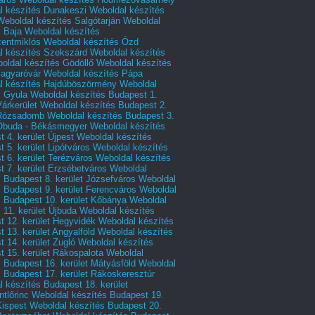
l készítés Dunakeszi
Weboldal készítés
Weboldal készítés Salgótarján
Weboldal
s Baja
Weboldal készítés
zentmiklós
Weboldal készítés Ózd
l készítés Szekszárd
Weboldal készítés
oldal készítés Gödöllő
Weboldal készítés
agyaróvár
Weboldal készítés Pápa
l készítés Hajdúböszörmény
Weboldal
s Gyula
Weboldal készítés Budapest 1.
Várkerület
Weboldal készítés Budapest 2.
 Rózsadomb
Weboldal készítés Budapest 3.
 Óbuda - Békásmegyer
Weboldal készítés
 4. kerület Újpest
Weboldal készítés
 5. kerület Lipótváros
Weboldal készítés
 6. kerület Terézváros
Weboldal készítés
 7. kerület Erzsébetváros
Weboldal
 Budapest 8. kerület Józsefváros
Weboldal
 Budapest 9. kerület Ferencváros
Weboldal
s Budapest 10. kerület Kőbánya
Weboldal
 11. kerület Újbuda
Weboldal készítés
t 12. kerület Hegyvidék
Weboldal készítés
 13. kerület Angyalföld
Weboldal készítés
 14. kerület Zugló
Weboldal készítés
 15. kerület Rákospalota
Weboldal
 Budapest 16. kerület Mátyásföld
Weboldal
 Budapest 17. kerület Rákoskeresztúr
 készítés Budapest 18. kerület
tlőrinc
Weboldal készítés Budapest 19.
Kispest
Weboldal készítés Budapest 20.