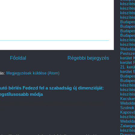
készítés
készítés
készíté
készítés
Budapes
Budapest
Budapest
Budapest
készítés
készítés
Weboldal
Pestszen
Főoldal
Régebbi bejegyzés
kerület 
kerület 
21. kerü
kerület 
zás:
Megjegyzések küldése (Atom)
Budapest
Budapes
készíté
tó bérlés Fedezd fel a szabadság új dimenzióját:
készíté
legstílusosabb módja
készíté
Kecske
Webolda
kényelem tökéletes harmóniáját? Partnerünk luxus lakóautó
Szolnok
 ...
Kaposvá
készíté
Webolda
Zalaege
készíté
Dunaújv