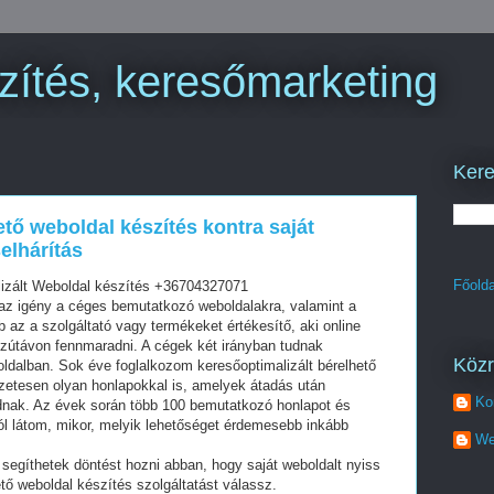
zítés, keresőmarketing
Kere
ető weboldal készítés kontra saját
elhárítás
Főolda
lizált Weboldal készítés +36704327071
z igény a céges bemutatkozó weboldalakra, valamint a
az a szolgáltató vagy termékeket értékesítő, aki online
szútávon fennmaradni. A cégek két irányban tudnak
Köz
oldalban. Sok éve foglalkozom keresőoptimalizált bérelhető
zetesen olyan honlapokkal is, amelyek átadás után
Ko
dnak. Az évek során több 100 bemutatkozó honlapot és
ól látom, mikor, melyik lehetőséget érdemesebb inkább
We
segíthetek döntést hozni abban, hogy saját weboldalt nyiss
tő weboldal készítés szolgáltatást válassz.