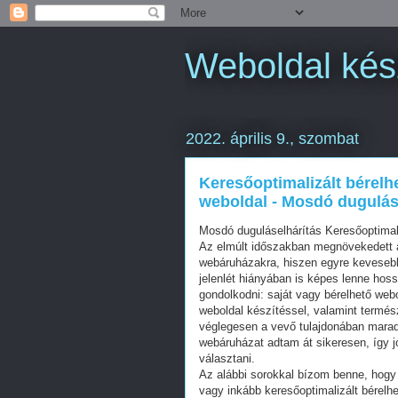
Weboldal kés
2022. április 9., szombat
Keresőoptimalizált bérelh
weboldal - Mosdó dugulás
Mosdó duguláselhárítás Keresőoptima
Az elmúlt időszakban megnövekedett a
webáruházakra, hiszen egyre kevesebb 
jelenlét hiányában is képes lenne hos
gondolkodni: saját vagy bérelhető web
weboldal készítéssel, valamint termés
véglegesen a vevő tulajdonában mara
webáruházat adtam át sikeresen, így j
választani.
Az alábbi sorokkal bízom benne, hogy 
vagy inkább keresőoptimalizált bérelhe