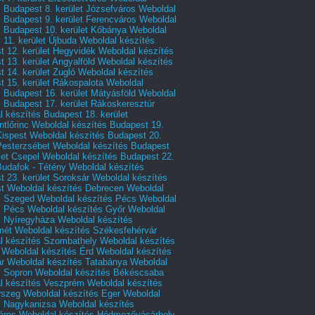
 Budapest 8. kerület Józsefváros
Weboldal
 Budapest 9. kerület Ferencváros
Weboldal
s Budapest 10. kerület Kőbánya
Weboldal
 11. kerület Újbuda
Weboldal készítés
t 12. kerület Hegyvidék
Weboldal készítés
 13. kerület Angyalföld
Weboldal készítés
 14. kerület Zugló
Weboldal készítés
 15. kerület Rákospalota
Weboldal
 Budapest 16. kerület Mátyásföld
Weboldal
 Budapest 17. kerület Rákoskeresztúr
 készítés Budapest 18. kerület
tlőrinc
Weboldal készítés Budapest 19.
Kispest
Weboldal készítés Budapest 20.
Pesterzsébet
Weboldal készítés Budapest
let Csepel
Weboldal készítés Budapest 22.
Budafok - Tétény
Weboldal készítés
 23. kerület Soroksár
Weboldal készítés
t
Weboldal készítés Debrecen
Weboldal
s Szeged
Weboldal készítés Pécs
Weboldal
s Pécs
Weboldal készítés Győr
Weboldal
s Nyíregyháza
Weboldal készítés
mét
Weboldal készítés Székesfehérvár
l készítés Szombathely
Weboldal készítés
Weboldal készítés Érd
Weboldal készítés
r
Weboldal készítés Tatabánya
Weboldal
s Sopron
Weboldal készítés Békéscsaba
l készítés Veszprém
Weboldal készítés
rszeg
Weboldal készítés Eger
Weboldal
s Nagykanizsa
Weboldal készítés
áros
Weboldal készítés Hódmezővásárhely