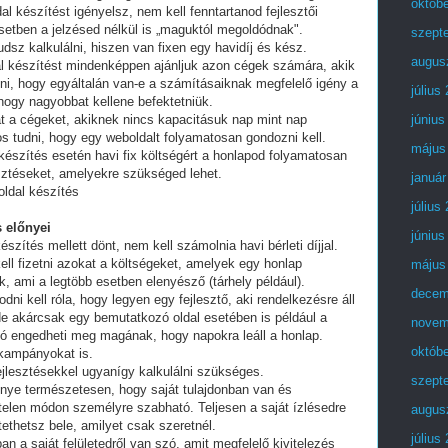
októb
al készítést igényelsz, nem kell fenntartanod fejlesztői
setben a jelzésed nélkül is „maguktól megoldódnak".
szept
dsz kalkulálni, hiszen van fixen egy havidíj és kész.
augus
al készítést mindenképpen ajánljuk azon cégek számára, akik
lni, hogy egyáltalán van-e a számításaiknak megfelelő igény a
július
 hogy nagyobbat kellene befektetniük.
t a cégeket, akiknek nincs kapacitásuk nap mint nap
június
tos tudni, hogy egy weboldalt folyamatosan gondozni kell.
május
készítés esetén havi fix költségért a honlapod folyamatosan
esztéseket, amelyekre szükséged lehet.
január
oldal készítés
július
 előnyei
június
észítés mellett dönt, nem kell számolnia havi bérleti díjjal.
ell fizetni azokat a költségeket, amelyek egy honlap
május
, ami a legtöbb esetben elenyésző (tárhely például).
decem
i kell róla, hogy legyen egy fejlesztő, aki rendelkezésre áll
e akárcsak egy bemutatkozó oldal esetében is például a
novem
ó engedheti meg magának, hogy napokra leáll a honlap.
októb
 kampányokat is.
fejlesztésekkel ugyanígy kalkulálni szükséges.
szept
lőnye természetesen, hogy saját tulajdonban van és
telen módon személyre szabható. Teljesen a saját ízlésedre
augus
tethetsz bele, amilyet csak szeretnél.
július
an a saját felületedről van szó, amit megfelelő kivitelezés