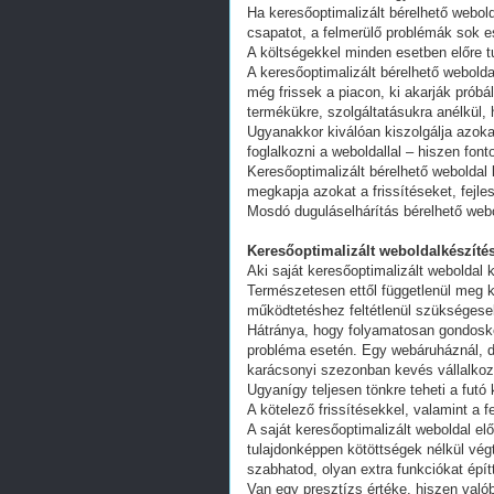
Ha keresőoptimalizált bérelhető webold
csapatot, a felmerülő problémák sok e
A költségekkel minden esetben előre tu
A keresőoptimalizált bérelhető webold
még frissek a piacon, ki akarják próbá
termékükre, szolgáltatásukra anélkül,
Ugyanakkor kiválóan kiszolgálja azoka
foglalkozni a weboldallal – hiszen fon
Keresőoptimalizált bérelhető weboldal 
megkapja azokat a frissítéseket, fejl
Mosdó duguláselhárítás bérelhető web
Keresőoptimalizált weboldalkészítés
Aki saját keresőoptimalizált weboldal k
Természetesen ettől függetlenül meg k
működtetéshez feltétlenül szükségesek
Hátránya, hogy folyamatosan gondoskodn
probléma esetén. Egy webáruháznál, d
karácsonyi szezonban kevés vállalkoz
Ugyanígy teljesen tönkre teheti a futó
A kötelező frissítésekkel, valamint a 
A saját keresőoptimalizált weboldal e
tulajdonképpen kötöttségek nélkül vég
szabhatod, olyan extra funkciókat épít
Van egy presztízs értéke, hiszen valób