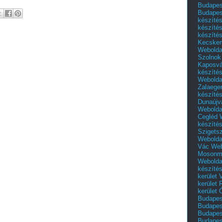
Budapest
Budapes
készíté
készíté
készíté
Kecske
Webolda
Szolnok
Kaposvá
készíté
Webolda
Zalaege
készíté
Dunaújv
Webolda
Cegléd
készíté
Szigets
Webolda
Vác
Web
Mosonm
Webolda
készíté
kerület 
kerület
kerület
Budapest
Budapest
Budapest
Budapest