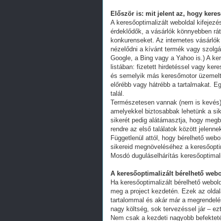
Először is: mit jelent az, hogy kere
A keresőoptimalizált weboldal kifejez
érdeklődők, a vásárlók könnyebben ráta
konkurenseket. Az internetes vásárlók
nézelődni a kívánt termék vagy szolgál
Google, a Bing vagy a Yahoo is.) A ker
listában: fizetett hirdetéssel vagy k
és semelyik más keresőmotor üzemeltet
előrébb vagy hátrébb a tartalmakat. Eg
talál.
Természetesen vannak (nem is kevés) 
amelyekkel biztosabbak lehetünk a s
sikerét pedig alátámasztja, hogy megb
rendre az első találatok között jelenn
Függetlenül attól, hogy bérelhető webo
sikereid megnöveléséhez a keresőoptim
Mosdó duguláselhárítás keresőoptimal
A keresőoptimalizált bérelhető webo
Ha keresőoptimalizált bérelhető webold
meg a project kezdetén. Ezek az oldal
tartalommal és akár már a megrendelés
nagy költség, sok tervezéssel jár – ez
Nem csak a kezdeti nagyobb befekteté