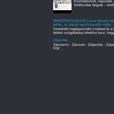
Kozmetikumok, hajszálak, 
fürdőszobai tárgyak – rend
6l0t052f01675q1k2c0b Luxus lakóautó bér
bérlés, az utazás legstílusosabb módja
Szeretnéd megtapasztalni a kaland és a 
bérlési szolgáltatása lehetővé teszi, hogy
Zárjavítás
Zárszervíz - Zárcsere - Zárjavítás - Zárja
PDF ...