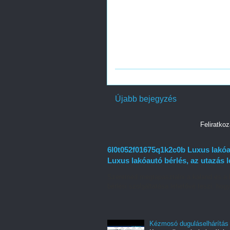
Újabb bejegyzés
Feliratko
6l0t052f01675q1k2c0b Luxus lakóau
Luxus lakóautó bérlés, az utazás 
Szeretnéd megtapasztalni a kaland és a 
bérlési szolgáltatása lehetővé teszi, hogy
Kézmosó duguláselhárítás