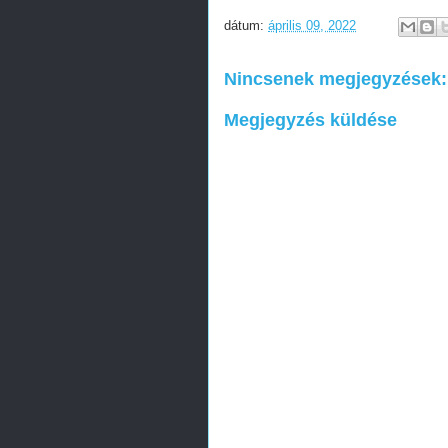
dátum:
április 09, 2022
Nincsenek megjegyzések:
Megjegyzés küldése