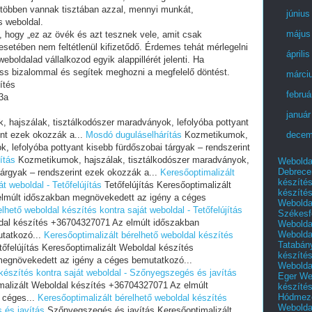
 többen vannak tisztában azzal, mennyi munkát,
június
s weboldal.
május
i, hogy „ez az övék és azt tesznek vele, amit csak
setében nem feltétlenül kifizetődő. Érdemes tehát mérlegelni
áprili
eboldalad vállalkozod egyik alappillérét jelenti. Ha
ess bizalommal és segítek meghozni a megfelelő döntést.
márci
ítés
februá
3a
január
 hajszálak, tisztálkodószer maradványok, lefolyóba pottyant
int ezek okozzák a...
Mosdó duguláselhárítás
Kozmetikumok,
decem
, lefolyóba pottyant kisebb fürdőszobai tárgyak – rendszerint
ítás
Kozmetikumok, hajszálak, tisztálkodószer maradványok,
Webolda
Debrece
 tárgyak – rendszerint ezek okozzák a...
Keresőoptimalizált
készíté
t weboldal - Tetőfelújítás
Tetőfelújítás Keresőoptimalizált
készíté
lmúlt időszakban megnövekedett az igény a céges
Webolda
lhető weboldal készítés kontra saját weboldal - Tetőfelújítás
Székesf
oldal készítés +36704327071 Az elmúlt időszakban
Webolda
Webolda
tatkozó...
Keresőoptimalizált bérelhető weboldal készítés
Tatabán
őfelújítás Keresőoptimalizált Weboldal készítés
készíté
egnövekedett az igény a céges bemutatkozó...
Webolda
 készítés kontra saját weboldal - Szőnyegszegés és javítás
Eger
We
malizált Weboldal készítés +36704327071 Az elmúlt
készíté
Hódmező
 céges...
Keresőoptimalizált bérelhető weboldal készítés
Webolda
 és javítás
Szőnyegszegés és javítás Keresőoptimalizált