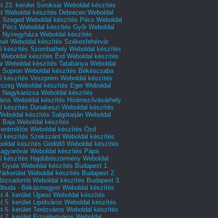
 23. kerület Soroksár
Weboldal készítés
t
Weboldal készítés Debrecen
Weboldal
s Szeged
Weboldal készítés Pécs
Weboldal
s Pécs
Weboldal készítés Győr
Weboldal
s Nyíregyháza
Weboldal készítés
mét
Weboldal készítés Székesfehérvár
l készítés Szombathely
Weboldal készítés
Weboldal készítés Érd
Weboldal készítés
r
Weboldal készítés Tatabánya
Weboldal
s Sopron
Weboldal készítés Békéscsaba
l készítés Veszprém
Weboldal készítés
rszeg
Weboldal készítés Eger
Weboldal
s Nagykanizsa
Weboldal készítés
áros
Weboldal készítés Hódmezővásárhely
l készítés Dunakeszi
Weboldal készítés
Weboldal készítés Salgótarján
Weboldal
s Baja
Weboldal készítés
zentmiklós
Weboldal készítés Ózd
l készítés Szekszárd
Weboldal készítés
oldal készítés Gödöllő
Weboldal készítés
agyaróvár
Weboldal készítés Pápa
l készítés Hajdúböszörmény
Weboldal
s Gyula
Weboldal készítés Budapest 1.
Várkerület
Weboldal készítés Budapest 2.
 Rózsadomb
Weboldal készítés Budapest 3.
 Óbuda - Békásmegyer
Weboldal készítés
 4. kerület Újpest
Weboldal készítés
 5. kerület Lipótváros
Weboldal készítés
 6. kerület Terézváros
Weboldal készítés
 7. kerület Erzsébetváros
Weboldal