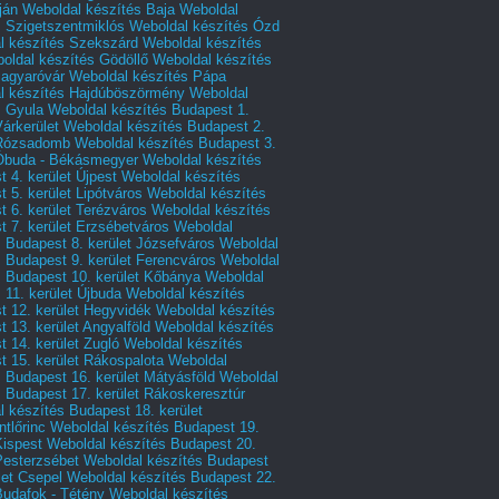
ján
Weboldal készítés Baja
Weboldal
s Szigetszentmiklós
Weboldal készítés Ózd
l készítés Szekszárd
Weboldal készítés
oldal készítés Gödöllő
Weboldal készítés
agyaróvár
Weboldal készítés Pápa
l készítés Hajdúböszörmény
Weboldal
s Gyula
Weboldal készítés Budapest 1.
Várkerület
Weboldal készítés Budapest 2.
 Rózsadomb
Weboldal készítés Budapest 3.
 Óbuda - Békásmegyer
Weboldal készítés
 4. kerület Újpest
Weboldal készítés
 5. kerület Lipótváros
Weboldal készítés
 6. kerület Terézváros
Weboldal készítés
 7. kerület Erzsébetváros
Weboldal
 Budapest 8. kerület Józsefváros
Weboldal
 Budapest 9. kerület Ferencváros
Weboldal
s Budapest 10. kerület Kőbánya
Weboldal
 11. kerület Újbuda
Weboldal készítés
t 12. kerület Hegyvidék
Weboldal készítés
 13. kerület Angyalföld
Weboldal készítés
 14. kerület Zugló
Weboldal készítés
 15. kerület Rákospalota
Weboldal
 Budapest 16. kerület Mátyásföld
Weboldal
 Budapest 17. kerület Rákoskeresztúr
 készítés Budapest 18. kerület
tlőrinc
Weboldal készítés Budapest 19.
Kispest
Weboldal készítés Budapest 20.
Pesterzsébet
Weboldal készítés Budapest
let Csepel
Weboldal készítés Budapest 22.
Budafok - Tétény
Weboldal készítés