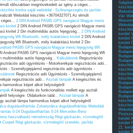
Salgótar
lmúlt időszakban megnövekedett az igény a céges...
készíté
 készítés kontra saját weboldal - Szőnyegszegés és javítás
Webolda
malizált Weboldal készítés +36704327071 Az elmúlt
Vác
Web
Mosonm
 céges...
2 DIN Android PA585 GPS navigáció Magyar menü
Webolda
sú kivitel
2 DIN Android PA585 GPS navigáció Magyar menü
készíté
ású kivitel 2 Din multimédiás autós fejegység...
2 DIN Android
kerület 
gység Wfi Bluetooth, mély kialakitású kivitel
2 DIN Android
kerület
gység Wfi Bluetooth, mély kialakitású kivitel 2 Din
kerület
Budapest
Android PA585 GPS navigáció Magyar menü fejegység Wfi
Budapest
N Android PA585 GPS navigáció Magyar menü fejegység Wfi
Budapest
Din multimédiás autós fejegység...
Kalkulátorok
Regisztrációs
Budapest
sztrációs adó ügyintézés - Motorkerékpár regisztrációs adó...
készítés
ézés - Személygépjármű regisztrációs adó ügyintézés -
készítés
készíté
kulátorok
Regisztrációs adó Ügyintézés - Személygépjármű
készítés
rékpár regisztrációs adó...
Asztali lámpák
A kiegészítés és
Budapes
pa harmonikus képet alkot helyiségéről
Budapest
lámpák
A kiegészítés és funkcionalitás mellett egy asztali
Budapest
ről helységre. Oldalunkon talál...
Asztali lámpák
A
Budapest
készítés
egy asztali lámpa harmonikus képet alkot helyiségéről
készítés
lca duguláselhárítás
Zuhanytálca duguláselhárítás
Weboldal
Weboldal
hárítás 0-24
Duguláselhárítás 0-24
Mercedes-Benz
Pestszen
enz használtautó németország
Régi gázkazán, vízmelegítő
kerület 
et Csepel
Régi gázkazán, vízmelegítő szerelés, javítás
kerület 
21. kerü
kerület 