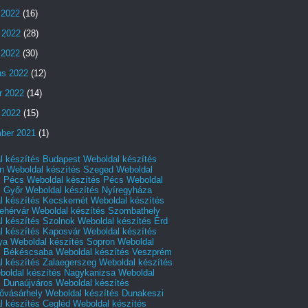
 2022
(16)
 2022
(28)
s 2022
(30)
us 2022
(12)
r 2022
(14)
 2022
(15)
ber 2021
(1)
l készítés Budapest
Weboldal készítés
n
Weboldal készítés Szeged
Weboldal
s Pécs
Weboldal készítés Pécs
Weboldal
s Győr
Weboldal készítés Nyíregyháza
l készítés Kecskemét
Weboldal készítés
ehérvár
Weboldal készítés Szombathely
l készítés Szolnok
Weboldal készítés Érd
l készítés Kaposvár
Weboldal készítés
ya
Weboldal készítés Sopron
Weboldal
s Békéscsaba
Weboldal készítés Veszprém
l készítés Zalaegerszeg
Weboldal készítés
boldal készítés Nagykanizsa
Weboldal
s Dunaújváros
Weboldal készítés
vásárhely
Weboldal készítés Dunakeszi
l készítés Cegléd
Weboldal készítés