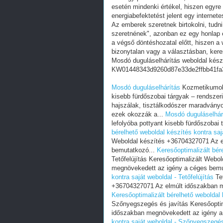
esetén mindenki értékel, hiszen egyre
energiabefektetést jelent egy internete
Az emberek szeretnek birtokolni, tudn
szeretnének", azonban ez egy honlap e
a végső döntéshozatal előtt, hiszen a w
bizonytalan vagy a választásban, ker
Mosdó duguláselhárítás weboldal kész
KW01448343d9260d87e33de2ffbb41fa
Mosdó duguláselhárítás
Kozmetikumok,
kisebb fürdőszobai tárgyak – rendszer
hajszálak, tisztálkodószer maradványok
ezek okozzák a...
Mosdó duguláselhár
lefolyóba pottyant kisebb fürdőszobai
bérelhető weboldal készítés kontra sajá
Weboldal készítés +36704327071 Az e
bemutatkozó...
Keresőoptimalizált bére
Tetőfelújítás Keresőoptimalizált Web
megnövekedett az igény a céges bemu
kontra saját weboldal - Tetőfelújítás
Tet
+36704327071 Az elmúlt időszakban m
Keresőoptimalizált bérelhető weboldal
Szőnyegszegés és javítás Keresőopti
időszakban megnövekedett az igény a
kontra saját weboldal - Szőnyegszegés