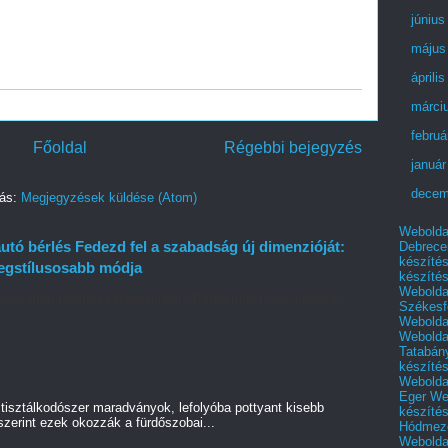
június
május
áprili
márci
februá
Főoldal
Régebbi bejegyzés
január
decem
zás:
Megjegyzések küldése (Atom)
Webolda
tó bérlés Fedezd fel a szabadság új dimenzióját:
Debrece
készíté
legstílusosabb módja
készíté
Webolda
kényelem tökéletes harmóniáját? Partnerünk luxus lakóautó
Székesf
 ...
Webolda
Webolda
Tatabán
készíté
Webolda
Eger
We
tisztálkodószer maradványok, lefolyóba pottyant kisebb
készíté
szerint ezek okozzák a fürdőszobai...
Hódmező
Webolda