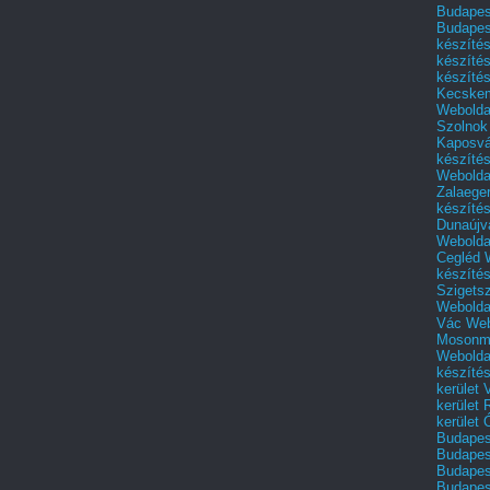
Budapest
Budapes
készíté
készíté
készíté
Kecske
Webolda
Szolnok
Kaposvá
készíté
Webolda
Zalaege
készíté
Dunaújv
Webolda
Cegléd
készíté
Szigets
Webolda
Vác
Web
Mosonm
Webolda
készíté
kerület 
kerület
kerület
Budapest
Budapest
Budapest
Budapest