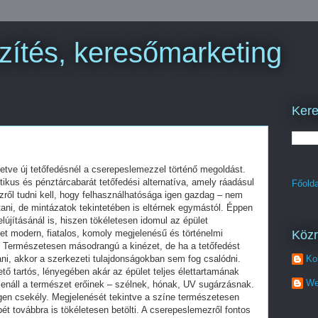
zítés, keresőmarketing
Kere
illetve új tetőfedésnél a cserepeslemezzel történő megoldást.
tikus és pénztárcabarát tetőfedési alternatíva, amely ráadásul
Főolda
zről tudni kell, hogy felhasználhatósága igen gazdag – nem
tani, de mintázatok tekintetében is eltérnek egymástól. Éppen
újításánál is, hiszen tökéletesen idomul az épület
Köz
t modern, fiatalos, komoly megjelenésű és történelmi
ó. Természetesen másodrangú a kinézet, de ha a tetőfedést
i, akkor a szerkezeti tulajdonságokban sem fog csalódni.
Ko
ető tartós, lényegében akár az épület teljes élettartamának
We
 ellenáll a természet erőinek – szélnek, hónak, UV sugárzásnak.
 igen csekély. Megjelenését tekintve a színe természetesen
ét továbbra is tökéletesen betölti. A cserepeslemezről fontos