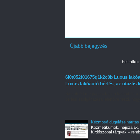
Újabb bejegyzés
Feliratko
6l0t052f01675q1k2c0b Luxus lakóau
Luxus lakóautó bérlés, az utazás 
Szeretnéd megtapasztalni a kaland és a 
bérlési szolgáltatása lehetővé teszi, hogy
Kézmosó duguláselhárítás
Kozmetikumok, hajszálak, 
fürdőszobai tárgyak – rend