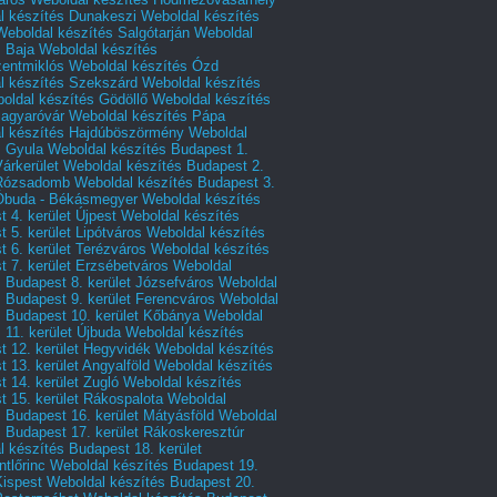
l készítés Dunakeszi
Weboldal készítés
Weboldal készítés Salgótarján
Weboldal
s Baja
Weboldal készítés
zentmiklós
Weboldal készítés Ózd
l készítés Szekszárd
Weboldal készítés
oldal készítés Gödöllő
Weboldal készítés
agyaróvár
Weboldal készítés Pápa
l készítés Hajdúböszörmény
Weboldal
s Gyula
Weboldal készítés Budapest 1.
Várkerület
Weboldal készítés Budapest 2.
 Rózsadomb
Weboldal készítés Budapest 3.
 Óbuda - Békásmegyer
Weboldal készítés
 4. kerület Újpest
Weboldal készítés
 5. kerület Lipótváros
Weboldal készítés
 6. kerület Terézváros
Weboldal készítés
 7. kerület Erzsébetváros
Weboldal
 Budapest 8. kerület Józsefváros
Weboldal
 Budapest 9. kerület Ferencváros
Weboldal
s Budapest 10. kerület Kőbánya
Weboldal
 11. kerület Újbuda
Weboldal készítés
t 12. kerület Hegyvidék
Weboldal készítés
 13. kerület Angyalföld
Weboldal készítés
 14. kerület Zugló
Weboldal készítés
 15. kerület Rákospalota
Weboldal
 Budapest 16. kerület Mátyásföld
Weboldal
 Budapest 17. kerület Rákoskeresztúr
 készítés Budapest 18. kerület
tlőrinc
Weboldal készítés Budapest 19.
Kispest
Weboldal készítés Budapest 20.