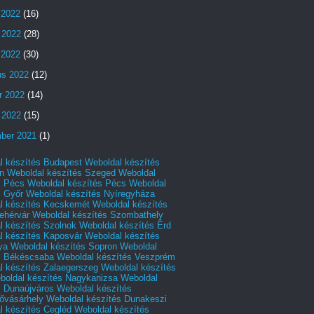
 2022
(16)
 2022
(28)
s 2022
(30)
us 2022
(12)
r 2022
(14)
 2022
(15)
ber 2021
(1)
l készítés Budapest
Weboldal készítés
n
Weboldal készítés Szeged
Weboldal
s Pécs
Weboldal készítés Pécs
Weboldal
s Győr
Weboldal készítés Nyíregyháza
l készítés Kecskemét
Weboldal készítés
ehérvár
Weboldal készítés Szombathely
l készítés Szolnok
Weboldal készítés Érd
l készítés Kaposvár
Weboldal készítés
ya
Weboldal készítés Sopron
Weboldal
s Békéscsaba
Weboldal készítés Veszprém
l készítés Zalaegerszeg
Weboldal készítés
boldal készítés Nagykanizsa
Weboldal
s Dunaújváros
Weboldal készítés
vásárhely
Weboldal készítés Dunakeszi
l készítés Cegléd
Weboldal készítés