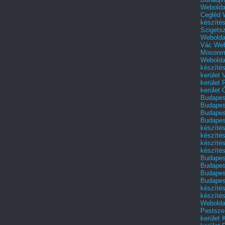
Webolda
Cegléd
készíté
Szigets
Webolda
Vác
Web
Mosonm
Webolda
készíté
kerület 
kerület
kerület
Budapest
Budapest
Budapest
Budapest
készítés
készítés
készíté
készítés
Budapes
Budapest
Budapest
Budapest
készítés
készítés
Weboldal
Pestszen
kerület 