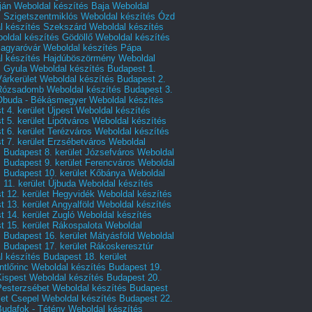
ján
Weboldal készítés Baja
Weboldal
s Szigetszentmiklós
Weboldal készítés Ózd
l készítés Szekszárd
Weboldal készítés
oldal készítés Gödöllő
Weboldal készítés
agyaróvár
Weboldal készítés Pápa
l készítés Hajdúböszörmény
Weboldal
s Gyula
Weboldal készítés Budapest 1.
Várkerület
Weboldal készítés Budapest 2.
 Rózsadomb
Weboldal készítés Budapest 3.
 Óbuda - Békásmegyer
Weboldal készítés
 4. kerület Újpest
Weboldal készítés
 5. kerület Lipótváros
Weboldal készítés
 6. kerület Terézváros
Weboldal készítés
 7. kerület Erzsébetváros
Weboldal
 Budapest 8. kerület Józsefváros
Weboldal
 Budapest 9. kerület Ferencváros
Weboldal
s Budapest 10. kerület Kőbánya
Weboldal
 11. kerület Újbuda
Weboldal készítés
t 12. kerület Hegyvidék
Weboldal készítés
 13. kerület Angyalföld
Weboldal készítés
 14. kerület Zugló
Weboldal készítés
 15. kerület Rákospalota
Weboldal
 Budapest 16. kerület Mátyásföld
Weboldal
 Budapest 17. kerület Rákoskeresztúr
 készítés Budapest 18. kerület
tlőrinc
Weboldal készítés Budapest 19.
Kispest
Weboldal készítés Budapest 20.
Pesterzsébet
Weboldal készítés Budapest
let Csepel
Weboldal készítés Budapest 22.
Budafok - Tétény
Weboldal készítés