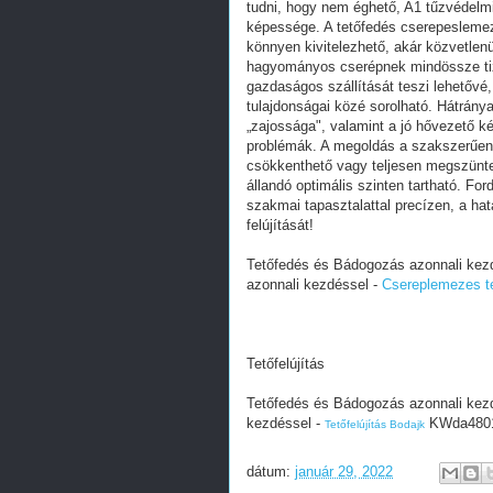
tudni, hogy nem éghető, A1 tűzvédelmi 
képessége. A tetőfedés cserepeslemez
könnyen kivitelezhető, akár közvetlenü
hagyományos cserépnek mindössze tize
gazdaságos szállítását teszi lehetővé,
tulajdonságai közé sorolható. Hátrány
„zajossága", valamint a jó hővezető k
problémák. A megoldás a szakszerűen k
csökkenthető vagy teljesen megszünte
állandó optimális szinten tartható. F
szakmai tapasztalattal precízen, a hat
felújítását!
Tetőfedés és Bádogozás azonnali kez
azonnali kezdéssel -
Csereplemezes t
Tetőfelújítás
Tetőfedés és Bádogozás azonnali kez
kezdéssel -
KWda4801
Tetőfelújítás Bodajk
dátum:
január 29, 2022