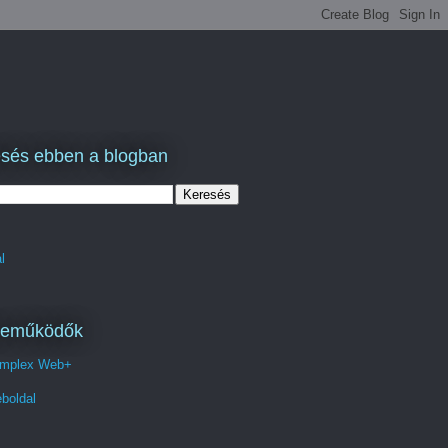
sés ebben a blogban
l
reműködők
mplex Web+
boldal