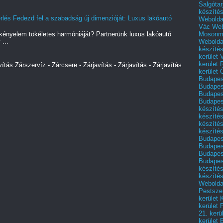
Salgótar
készíté
lés Fedezd fel a szabadság új dimenzióját: Luxus lakóautó
Webolda
Vác
Web
Mosonm
kényelem tökéletes harmóniáját? Partnerünk luxus lakóautó
Webolda
 ...
készíté
kerület 
kerület
vítás Zárszervíz - Zárcsere - Zárjavítás - Zárjavítás - Zárjavítás
kerület
Budapest
Budapest
Budapest
Budapest
készítés
készítés
készíté
készítés
Budapes
Budapest
Budapest
Budapest
készítés
készítés
Weboldal
Pestszen
kerület 
kerület 
21. kerü
kerület 