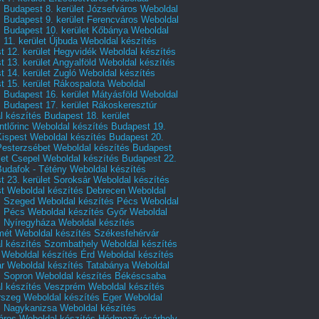
 Budapest 8. kerület Józsefváros
Weboldal
 Budapest 9. kerület Ferencváros
Weboldal
s Budapest 10. kerület Kőbánya
Weboldal
 11. kerület Újbuda
Weboldal készítés
t 12. kerület Hegyvidék
Weboldal készítés
 13. kerület Angyalföld
Weboldal készítés
 14. kerület Zugló
Weboldal készítés
 15. kerület Rákospalota
Weboldal
 Budapest 16. kerület Mátyásföld
Weboldal
 Budapest 17. kerület Rákoskeresztúr
 készítés Budapest 18. kerület
tlőrinc
Weboldal készítés Budapest 19.
Kispest
Weboldal készítés Budapest 20.
Pesterzsébet
Weboldal készítés Budapest
let Csepel
Weboldal készítés Budapest 22.
Budafok - Tétény
Weboldal készítés
 23. kerület Soroksár
Weboldal készítés
t
Weboldal készítés Debrecen
Weboldal
s Szeged
Weboldal készítés Pécs
Weboldal
s Pécs
Weboldal készítés Győr
Weboldal
s Nyíregyháza
Weboldal készítés
mét
Weboldal készítés Székesfehérvár
l készítés Szombathely
Weboldal készítés
Weboldal készítés Érd
Weboldal készítés
r
Weboldal készítés Tatabánya
Weboldal
s Sopron
Weboldal készítés Békéscsaba
l készítés Veszprém
Weboldal készítés
rszeg
Weboldal készítés Eger
Weboldal
s Nagykanizsa
Weboldal készítés
áros
Weboldal készítés Hódmezővásárhely