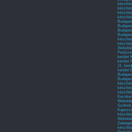
készítés
készítés
készíté
készítés
Budapes
Budapest
Budapest
Budapest
készítés
készítés
Weboldal
Pestszen
kerület 
kerület 
21. kerü
kerület 
Budapest
Budapes
készíté
készíté
készíté
Kecske
Webolda
Szolnok
Kaposvá
készíté
Webolda
Zalaege
készíté
Dunaújv