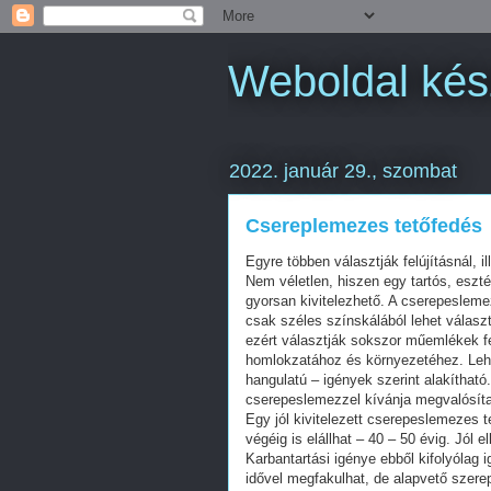
Weboldal kés
2022. január 29., szombat
Csereplemezes tetőfedés
Egyre többen választják felújításnál, 
Nem véletlen, hiszen egy tartós, eszté
gyorsan kivitelezhető. A cserepesleme
csak széles színskálából lehet válasz
ezért választják sokszor műemlékek fel
homlokzatához és környezetéhez. Lehe
hangulatú – igények szerint alakíthat
cserepeslemezzel kívánja megvalósítan
Egy jól kivitelezett cserepeslemezes t
végéig is elállhat – 40 – 50 évig. Jól
Karbantartási igénye ebből kifolyólag
idővel megfakulhat, de alapvető szerep