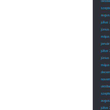
októb
szept
augus
július
június
május
január
július
június
május
decem
novem
októb
szept
augus
július