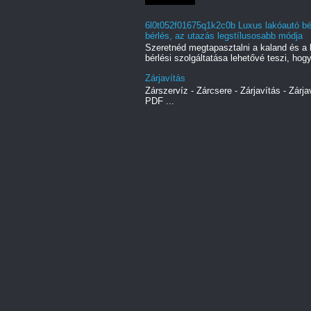
6l0t052f01675q1k2c0b Luxus lakóautó bér
bérlés, az utazás legstílusosabb módja
Szeretnéd megtapasztalni a kaland és a 
bérlési szolgáltatása lehetővé teszi, hogy
Zárjavítás
Zárszervíz - Zárcsere - Zárjavítás - Zárja
PDF ...