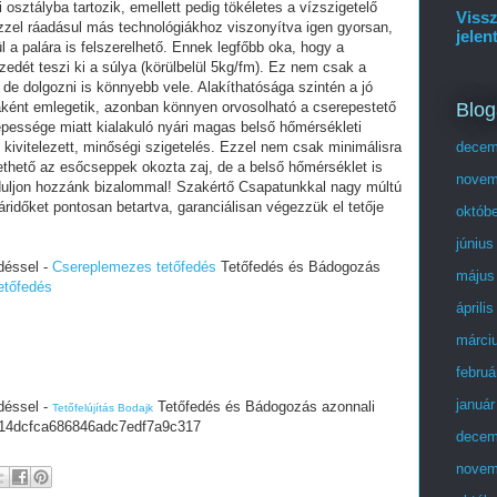
osztályba tartozik, emellett pedig tökéletes a vízszigetelő
Vissz
zel ráadásul más technológiákhoz viszonyítva igen gyorsan,
jelen
l a palára is felszerelhető. Ennek legfőbb oka, hogy a
dét teszi ki a súlya (körülbelül 5kg/fm). Ez nem csak a
 de dolgozni is könnyebb vele. Alakíthatósága szintén a jó
Blog
aként emlegetik, azonban könnyen orvosolható a cserepestető
épessége miatt kialakuló nyári magas belső hőmérsékleti
ivitelezett, minőségi szigetelés. Ezzel nem csak minimálisra
decem
thető az esőcseppek okozta zaj, de a belső hőmérséklet is
novem
orduljon hozzánk bizalommal! Szakértő Csapatunkkal nagy múltú
áridőket pontosan betartva, garanciálisan végezzük el tetője
októb
június
déssel -
Csereplemezes tetőfedés
Tetőfedés és Bádogozás
május
etőfedés
áprili
márci
februá
január
déssel -
Tetőfedés és Bádogozás azonnali
Tetőfelújítás Bodajk
4dcfca686846adc7edf7a9c317
decem
novem