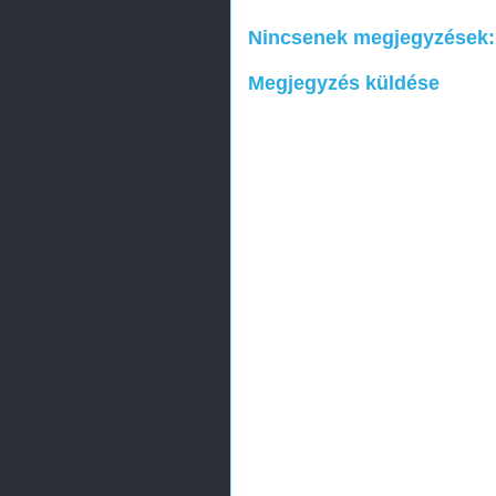
Nincsenek megjegyzések:
Megjegyzés küldése