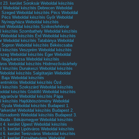
 23. kerület Soroksár
Weboldal készítés
t
Weboldal készítés Debrecen
Weboldal
s Szeged
Weboldal készítés Pécs
Weboldal
s Pécs
Weboldal készítés Győr
Weboldal
s Nyíregyháza
Weboldal készítés
mét
Weboldal készítés Székesfehérvár
l készítés Szombathely
Weboldal készítés
Weboldal készítés Érd
Weboldal készítés
r
Weboldal készítés Tatabánya
Weboldal
s Sopron
Weboldal készítés Békéscsaba
l készítés Veszprém
Weboldal készítés
rszeg
Weboldal készítés Eger
Weboldal
s Nagykanizsa
Weboldal készítés
áros
Weboldal készítés Hódmezővásárhely
l készítés Dunakeszi
Weboldal készítés
Weboldal készítés Salgótarján
Weboldal
s Baja
Weboldal készítés
zentmiklós
Weboldal készítés Ózd
l készítés Szekszárd
Weboldal készítés
oldal készítés Gödöllő
Weboldal készítés
agyaróvár
Weboldal készítés Pápa
l készítés Hajdúböszörmény
Weboldal
s Gyula
Weboldal készítés Budapest 1.
Várkerület
Weboldal készítés Budapest 2.
 Rózsadomb
Weboldal készítés Budapest 3.
 Óbuda - Békásmegyer
Weboldal készítés
 4. kerület Újpest
Weboldal készítés
 5. kerület Lipótváros
Weboldal készítés
 6. kerület Terézváros
Weboldal készítés
 7. kerület Erzsébetváros
Weboldal